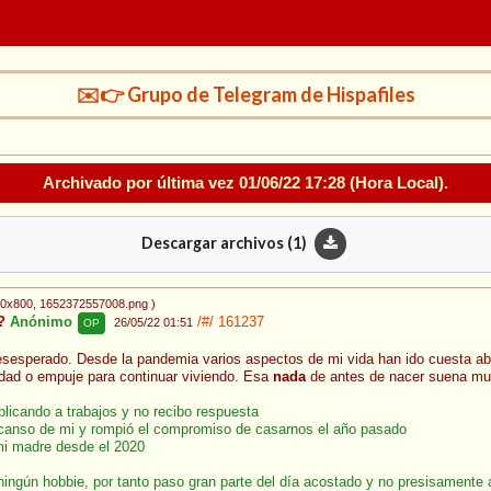
✉️👉 Grupo de Telegram de Hispafiles
Archivado por última vez
01/06/22 17:28
(Hora Local).
Descargar archivos (
1
)
70x800
, 1652372557008.png
)
o?
Anónimo
/#/
161237
26/05/22 01:51
OP
sesperado. Desde la pandemia varios aspectos de mi vida han ido cuesta ab
idad o empuje para continuar viviendo. Esa
nada
de antes de nacer suena muy
aplicando a trabajos y no recibo respuesta
canso de mi y rompió el compromiso de casarnos el año pasado
mi madre desde el 2020
ningún hobbie, por tanto paso gran parte del día acostado y no presisamente