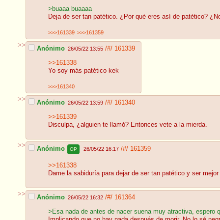
>buaaa buaaaa
Deja de ser tan patético. ¿Por qué eres así de patético? ¿No
>>>161339
>>>161359
>>
Anónimo
/#/
161339
26/05/22 13:55
>>161338
Yo soy más patético kek
>>>161340
>>
Anónimo
/#/
161340
26/05/22 13:59
>>161339
Disculpa, ¿alguien te llamó? Entonces vete a la mierda.
>>
Anónimo
/#/
161359
26/05/22 16:17
OP
>>161338
Dame la sabiduría para dejar de ser tan patético y ser mejo
>>
Anónimo
/#/
161364
26/05/22 16:32
>Esa nada de antes de nacer suena muy atractiva, espero q
Implicando que no hay nada después de morir. No lo sé neg