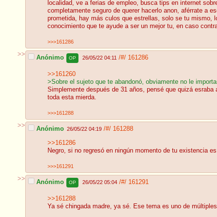
localidad, ve a ferias de empleo, busca tips en internet sobr
completamente seguro de querer hacerlo anon, aférrate a ese
prometida, hay más culos que estrellas, solo se tu mismo, l
conocimiento que te ayude a ser un mejor tu, en caso contra
>>>161286
>>
Anónimo
/#/
161286
26/05/22 04:11
OP
>>161260
>Sobre el sujeto que te abandonó, obviamente no le import
Simplemente después de 31 años, pensé que quizá esraba arr
toda esta mierda.
>>>161288
>>
Anónimo
/#/
161288
26/05/22 04:19
>>161286
Negro, si no regresó en ningún momento de tu existencia es q
>>>161291
>>
Anónimo
/#/
161291
26/05/22 05:04
OP
>>161288
Ya sé chingada madre, ya sé. Ese tema es uno de múltiples 