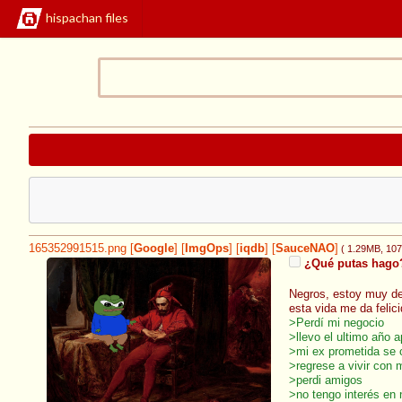
hispachan files
165352991515.png
[
Google
]
[
ImgOps
]
[
iqdb
]
[
SauceNAO
]
( 1.29MB
, 10
¿Qué putas hag
Negros, estoy muy de
esta vida me da felic
>Perdí mi negocio
>llevo el ultimo año 
>mi ex prometida se 
>regrese a vivir con 
>perdi amigos
>no tengo interés en 