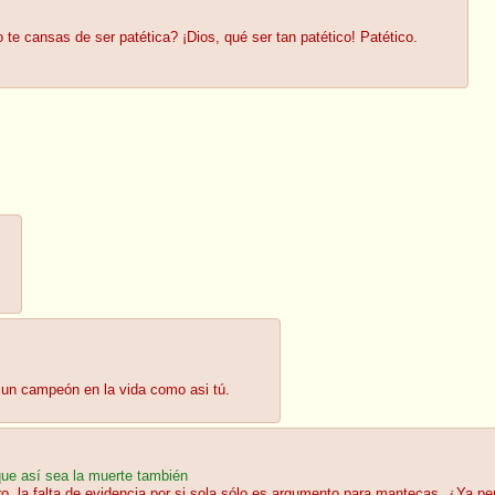
 te cansas de ser patética? ¡Dios, qué ser tan patético! Patético.
r un campeón en la vida como asi tú.
ue así sea la muerte también
ro, la falta de evidencia por si sola sólo es argumento para mantecas. ¿Ya 