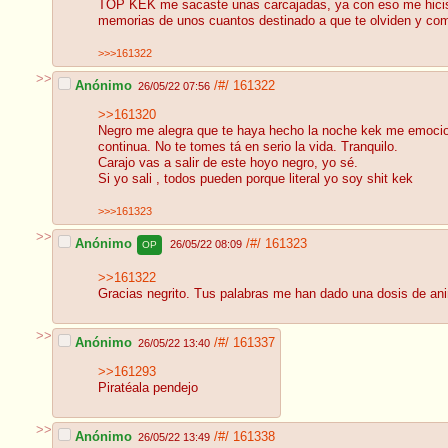
TOP KEK me sacaste unas carcajadas, ya con eso me hiciste 
memorias de unos cuantos destinado a que te olviden y como
>>>161322
>>
Anónimo
/#/
161322
26/05/22 07:56
>>161320
Negro me alegra que te haya hecho la noche kek me emocioné,
continua. No te tomes tá en serio la vida. Tranquilo.
Carajo vas a salir de este hoyo negro, yo sé.
Si yo sali , todos pueden porque literal yo soy shit kek
>>>161323
>>
Anónimo
/#/
161323
26/05/22 08:09
OP
>>161322
Gracias negrito. Tus palabras me han dado una dosis de ani
>>
Anónimo
/#/
161337
26/05/22 13:40
>>161293
Piratéala pendejo
>>
Anónimo
/#/
161338
26/05/22 13:49