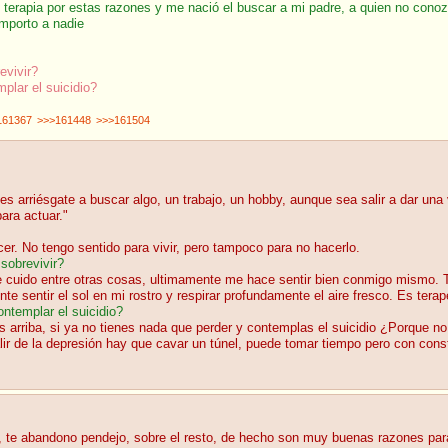
erapia por estas razones y me nació el buscar a mi padre, a quien no conozc
importo a nadie
evivir?
lar el suicidio?
161367
>>>161448
>>>161504
es arriésgate a buscar algo, un trabajo, un hobby, aunque sea salir a dar una
ara actuar."
er. No tengo sentido para vivir, pero tampoco para no hacerlo.
sobrevivir?
cuido entre otras cosas, ultimamente me hace sentir bien conmigo mismo. T
ente sentir el sol en mi rostro y respirar profundamente el aire fresco. Es tera
ntemplar el suicidio?
s arriba, si ya no tienes nada que perder y contemplas el suicidio ¿Porque no
alir de la depresión hay que cavar un túnel, puede tomar tiempo pero con con
, te abandono pendejo, sobre el resto, de hecho son muy buenas razones par