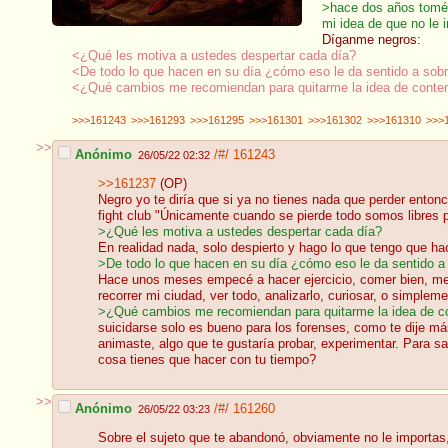
>hace dos años tomé t
mi idea de que no le 
Díganme negros:
<¿Qué les motiva a ustedes despertar cada día?
<De todo lo que hacen en su día ¿cómo eso le da sentido a sobr
<¿Qué cambios me recomiendan para quitarme la idea de contemp
>>>161243
>>>161293
>>>161295
>>>161301
>>>161302
>>>161310
>>>
>>
Anónimo
/#/
161243
26/05/22 02:32
>>161237
(OP)
Negro yo te diría que si ya no tienes nada que perder entonc
fight club "Únicamente cuando se pierde todo somos libres p
>¿Qué les motiva a ustedes despertar cada día?
En realidad nada, solo despierto y hago lo que tengo que hac
>De todo lo que hacen en su día ¿cómo eso le da sentido a 
Hace unos meses empecé a hacer ejercicio, comer bien, me 
recorrer mi ciudad, ver todo, analizarlo, curiosar, o simplem
>¿Qué cambios me recomiendan para quitarme la idea de co
suicidarse solo es bueno para los forenses, como te dije má
animaste, algo que te gustaría probar, experimentar. Para s
cosa tienes que hacer con tu tiempo?
>>
Anónimo
/#/
161260
26/05/22 03:23
Sobre el sujeto que te abandonó, obviamente no le importas