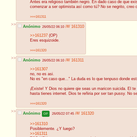
Antes era religioso también negro. En dado caso de que exi
comenzar a ser optimista así como tú? No se negrito, creo 
>>>161311
>>
Anónimo
/#/
161310
26/05/22 06:10
>>161237
(OP)
Eres esquizoide.
>>>161320
>>
Anónimo
/#/
161311
26/05/22 06:10
>>161307
no, no es asi.
No es "en caso que..." La duda es lo que tenpuso donde e
¡Existe! Y Dios no quiere qie seas un maricon suicida. El te
hasta tienes internet. Dios te reñiria por ser tan pussy. N
>>>161320
>>
Anónimo
/#/
161320
26/05/22 07:45
OP
>>161310
Posiblemente. ¿Y luego?
>>161311