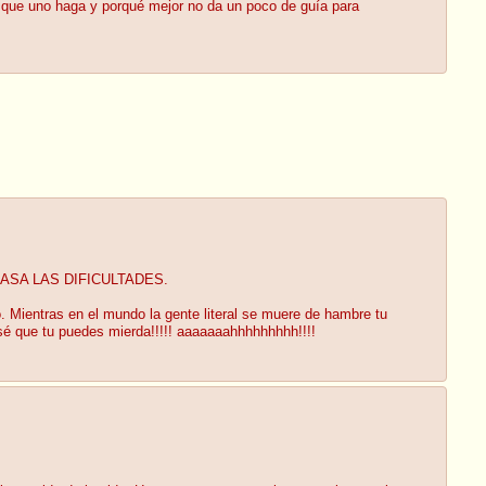
a que uno haga y porqué mejor no da un poco de guía para
OBREPASA LAS DIFICULTADES.
o. Mientras en el mundo la gente literal se muere de hambre tu
 sé que tu puedes mierda!!!!! aaaaaaahhhhhhhhh!!!!