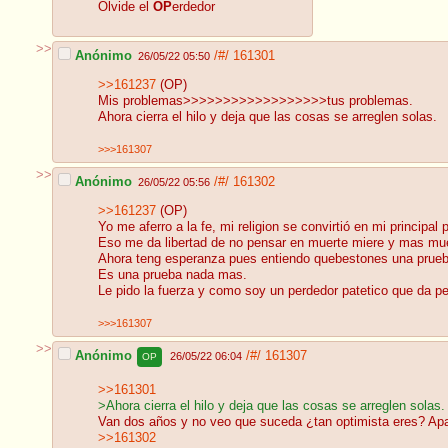
Olvide el
OP
erdedor
>>
Anónimo
/#/
161301
26/05/22 05:50
>>161237
(OP)
Mis problemas>>>>>>>>>>>>>>>>>>tus problemas.
Ahora cierra el hilo y deja que las cosas se arreglen solas.
>>>161307
>>
Anónimo
/#/
161302
26/05/22 05:56
>>161237
(OP)
Yo me aferro a la fe, mi religion se convirtió en mi principal
Eso me da libertad de no pensar en muerte miere y mas mue
Ahora teng esperanza pues entiendo quebestones una prueba
Es una prueba nada mas.
Le pido la fuerza y como soy un perdedor patetico que da p
>>>161307
>>
Anónimo
/#/
161307
26/05/22 06:04
OP
>>161301
>Ahora cierra el hilo y deja que las cosas se arreglen solas.
Van dos años y no veo que suceda ¿tan optimista eres? Apar
>>161302