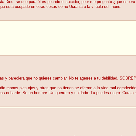
sta Dios, se que para él es pecado el suicidio, peor me pregunto ¿qué esper
que esta ocupado en otras cosas como Ucrania o la viruela del mono.
stas y pareciera que no quieres cambiar. No te agerres a tu debilidad. S
 dio manos pies ojos y otros que no tienen se aferran a la vida mal agradecid
o seas cobarde. Se un hombre. Un guerrero y soldado. Tu puedes negro. Carajo