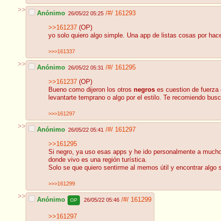
>>
Anónimo
/#/
161293
26/05/22 05:25
>>161237
(OP)
yo solo quiero algo simple. Una app de listas cosas por ha
>>>161337
>>
Anónimo
/#/
161295
26/05/22 05:31
>>161237
(OP)
Bueno como dijeron los otros
negros
es cuestion de fuerza 
levantarte temprano o algo por el estilo. Te recomiendo bu
>>>161297
>>
Anónimo
/#/
161297
26/05/22 05:41
>>161295
Si negro, ya uso esas apps y he ido personalmente a muchos
donde vivo es una región turística.
Solo se que quiero sentirme al memos útil y encontrar algo sig
>>>161299
>>
Anónimo
/#/
161299
26/05/22 05:46
OP
>>161297