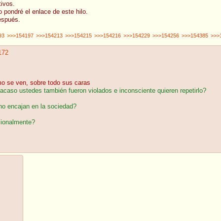
ivos.
o pondré el enlace de este hilo.
después.
93
>>>154197
>>>154213
>>>154215
>>>154216
>>>154229
>>>154256
>>>154385
>>>
172
 se ven, sobre todo sus caras
 acaso ustedes también fueron violados e inconsciente quieren repetirlo?
no encajan en la sociedad?
cionalmente?
s