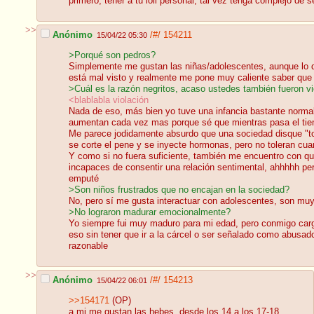
primero, tener a tu loli personal, tal vez tenga complejo de s
>>
Anónimo
/#/
154211
15/04/22 05:30
>Porqué son pedros?
Simplemente me gustan las niñas/adolescentes, aunque lo qu
está mal visto y realmente me pone muy caliente saber qu
>Cuál es la razón negritos, acaso ustedes también fueron vi
<blablabla violación
Nada de eso, más bien yo tuve una infancia bastante normal
aumentan cada vez mas porque sé que mientras pasa el tiem
Me parece jodidamente absurdo que una sociedad disque "tol
se corte el pene y se inyecte hormonas, pero no toleran
Y como si no fuera suficiente, también me encuentro con que
incapaces de consentir una relación sentimental, ahhhhh pe
emputé
>Son niños frustrados que no encajan en la sociedad?
No, pero sí me gusta interactuar con adolescentes, son mu
>No lograron madurar emocionalmente?
Yo siempre fui muy maduro para mi edad, pero conmigo cargo
eso sin tener que ir a la cárcel o ser señalado como abusad
razonable
>>
Anónimo
/#/
154213
15/04/22 06:01
>>154171
(OP)
a mi me gustan las hebes, desde los 14 a los 17-18.