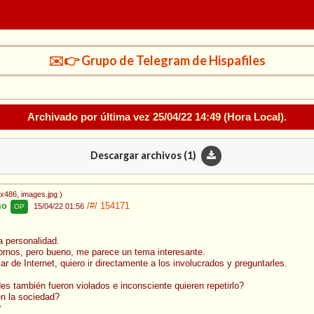
✉️👉 Grupo de Telegram de Hispafiles
Archivado por última vez
25/04/22 14:49
(Hora Local).
Descargar archivos (
1
)
0x486
, images.jpg
)
mo
/#/
154171
15/04/22 01:56
OP
a personalidad.
tornos, pero bueno, me parece un tema interesante.
 de Internet, quiero ir directamente a los involucrados y preguntarles.
es también fueron violados e inconsciente quieren repetirlo?
en la sociedad?
?