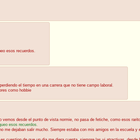
queo esos recuerdos.
 perdiendo el tiempo en una carrera que no tiene campo laboral.
libres como hobbie
i lo vemos desde el punto de vista normie, no pasa de fetiche, como esos rari
oqueo esos recuerdos.
s no me dejaban salir mucho. Siempre estaba con mis amigos en la escuela y 
es cuestion de que un dia me diera cuenta, siempre las vi atractivas, desde 