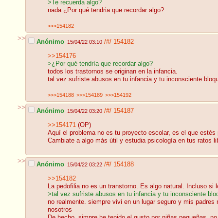
>Te recuerda algo?
nada ¿Por qué tendria que recordar algo?
>>>154182
>>
Anónimo
/#/
154182
15/04/22 03:10
>>154176
>¿Por qué tendría que recordar algo?
todos los trastornos se originan en la infancia.
tal vez sufriste abusos en tu infancia y tu inconsciente blo
>>>154188
>>>154189
>>>154192
>>
Anónimo
/#/
154187
15/04/22 03:20
>>154171
(OP)
Aquí el problema no es tu proyecto escolar, es el que estés
Cambiate a algo más útil y estudia psicología en tus ratos 
>>
Anónimo
/#/
154188
15/04/22 03:22
>>154182
La pedofilia no es un transtorno. Es algo natural. Incluso s
>tal vez sufriste abusos en tu infancia y tu inconsciente bl
no realmente. siempre vivi en un lugar seguro y mis padre
nosotros
De hecho, simpre he tenido el gusto por niñas pequeñas, no 