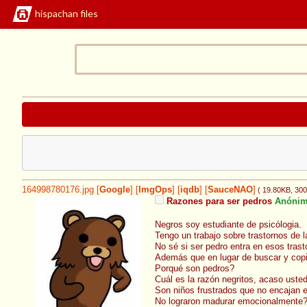
hispachan files
164998780176.jpg
[
Google
]
[
ImgOps
]
[
iqdb
]
[
SauceNAO
]
( 19.80KB
, 30
Razones para ser pedros
Anóni
Negros soy estudiante de psicólogia.
Tengo un trabajo sobre trastornos de l
No sé si ser pedro entra en esos tras
Además que en lugar de buscar y copiar
Porqué son pedros?
Cuál es la razón negritos, acaso usted
Son niños frustrados que no encajan 
No lograron madurar emocionalmente