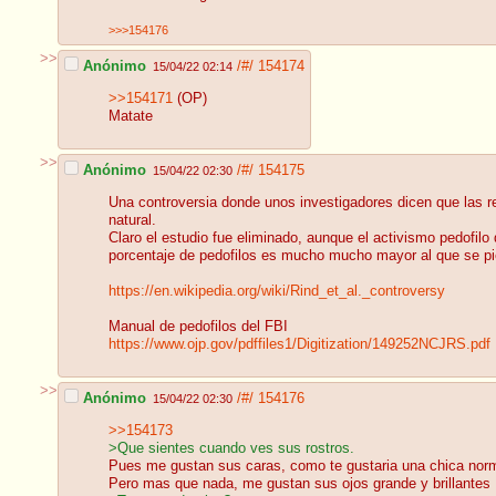
>>>154176
>>
Anónimo
/#/
154174
15/04/22 02:14
>>154171
(OP)
Matate
>>
Anónimo
/#/
154175
15/04/22 02:30
Una controversia donde unos investigadores dicen que las rel
natural.
Claro el estudio fue eliminado, aunque el activismo pedofilo
porcentaje de pedofilos es mucho mucho mayor al que se p
https://en.wikipedia.org/wiki/Rind_et_al._controversy
Manual de pedofilos del FBI
https://www.ojp.gov/pdffiles1/Digitization/149252NCJRS.pdf
>>
Anónimo
/#/
154176
15/04/22 02:30
>>154173
>Que sientes cuando ves sus rostros.
Pues me gustan sus caras, como te gustaria una chica nor
Pero mas que nada, me gustan sus ojos grande y brillantes