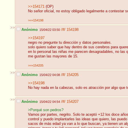
>>154171
(OP)
No señor oficial, no estoy obligado legalmente a contestar 
>>>154198
>>
Anónimo
/#/
154198
15/04/22 03:50
>>154197
negro no pregunte tu dirección y datos personales.
solo quiero saber que hay dentro de sus cerebros para quer
en lo personal las niñas me parecen desagradables, no las 
me gustan las mayores de 15.
>>>154205
>>
Anónimo
/#/
154205
15/04/22 04:08
>>154198
No hay nada en la cabezas, solo es atracción por algo que t
>>
Anónimo
/#/
154207
15/04/22 04:54
>Porqué son pedros?
Vamos por partes, negrito. Solo te aceptó +12 los doce año
control y puedo implantarles las ideas que quiero, las pued
sacos de más edad ya van a lo que buscan, ya tienen un algo