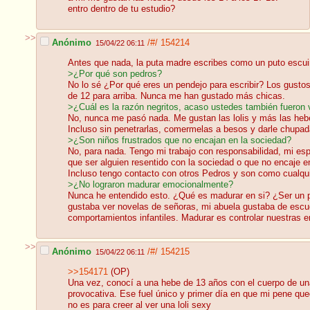
entro dentro de tu estudio?
>>
Anónimo
/#/
154214
15/04/22 06:11
Antes que nada, la puta madre escribes como un puto escuin
>¿Por qué son pedros?
No lo sé ¿Por qué eres un pendejo para escribir? Los gustos
de 12 para arriba. Nunca me han gustado más chicas.
>¿Cuál es la razón negritos, acaso ustedes también fueron v
No, nunca me pasó nada. Me gustan las lolis y más las hebe
Incluso sin penetrarlas, comermelas a besos y darle chupa
>¿Son niños frustrados que no encajan en la sociedad?
No, para nada. Tengo mi trabajo con responsabilidad, mi es
que ser alguien resentido con la sociedad o que no encaje en
Incluso tengo contacto con otros Pedros y son como cualqu
>¿No lograron madurar emocionalmente?
Nunca he entendido esto. ¿Qué es madurar en si? ¿Ser un pu
gustaba ver novelas de señoras, mi abuela gustaba de escuc
comportamientos infantiles. Madurar es controlar nuestras e
>>
Anónimo
/#/
154215
15/04/22 06:11
>>154171
(OP)
Una vez, conocí a una hebe de 13 años con el cuerpo de una 
provocativa. Ese fuel único y primer día en que mi pene que
no es para creer al ver una loli sexy