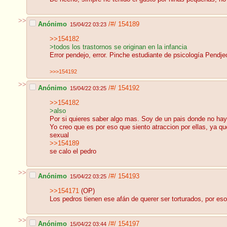
>>
Anónimo
/#/
154189
15/04/22 03:23
>>154182
>todos los trastornos se originan en la infancia
Error pendejo, error. Pinche estudiante de psicología Pendj
>>>154192
>>
Anónimo
/#/
154192
15/04/22 03:25
>>154182
>also
Por si quieres saber algo mas. Soy de un pais donde no ha
Yo creo que es por eso que siento atraccion por ellas, ya 
sexual
>>154189
se calo el pedro
>>
Anónimo
/#/
154193
15/04/22 03:25
>>154171
(OP)
Los pedros tienen ese afán de querer ser torturados, por es
>>
Anónimo
/#/
154197
15/04/22 03:44