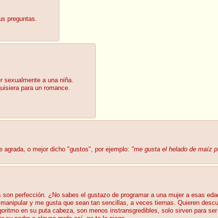
sus preguntas.
er sexualmente a una niña.
quisiera para un romance.
e agrada, o mejor dicho "gustos", por ejemplo:
"me gusta el helado de maíz p
s son perfección. ¿No sabes el gustazo de programar a una mujer a esas edad
o manipular y me gusta que sean tan sencillas, a veces tiernas. Quieren desc
ritmo en su puta cabeza, son menos instransgredibles, solo sirven para ser u