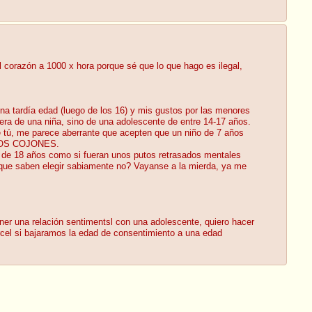
 corazón a 1000 x hora porque sé que lo que hago es ilegal,
a tardía edad (luego de los 16) y mis gustos por las menores
ra de una niña, sino de una adolescente de entre 14-17 años.
e tú, me parece aberrante que acepten que un niño de 7 años
S DOS COJONES.
es de 18 años como si fueran unos putos retrasados mentales
í que saben elegir sabiamente no? Vayanse a la mierda, ya me
er una relación sentimentsl con una adolescente, quiero hacer
rcel si bajaramos la edad de consentimiento a una edad