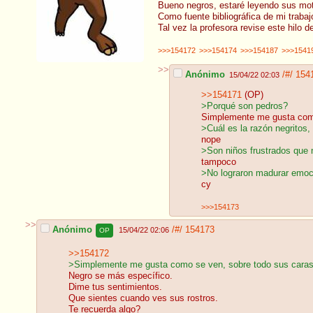
Bueno negros, estaré leyendo sus mot
Como fuente bibliográfica de mi trabaj
Tal vez la profesora revise este hilo 
>>>154172
>>>154174
>>>154187
>>>1541
>>
Anónimo
/#/
154
15/04/22 02:03
>>154171
(OP)
>Porqué son pedros?
Simplemente me gusta como
>Cuál es la razón negritos,
nope
>Son niños frustrados que 
tampoco
>No lograron madurar emo
cy
>>>154173
>>
Anónimo
/#/
154173
15/04/22 02:06
OP
>>154172
>Simplemente me gusta como se ven, sobre todo sus cara
Negro se más específico.
Dime tus sentimientos.
Que sientes cuando ves sus rostros.
Te recuerda algo?