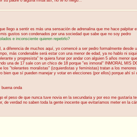
er su padre o alguna mrda así, no te lo niego...
e llego a sentir es más una sensación de adrenalina que me hace palpitar el
e mis gustos son condenados por una sociedad que sabe que no soy pedro
olados e inconsciente quieren repetirlo?
, a diferencia de muchos aquí, yo comencé a ser pedro formalmente desde un
po, más condenable será estar con una menor de edad, ya no hablo ni siquie
erante y progresista" te quiera funar por andar con alguien 5 años menor qu
 cuando una de 17 sale con un chico de 18 porque "es inmoral" INMORAL MI
 los "tolerantes moralistas" (izquierdistas y feministas) tratan a los menor
ro bien que sí pueden manejar y votar en elecciones (por ellos) porque ahí s
y buena onda
 el peso de que nunca tuve novia en la secundaria y por eso me gustaría ten
or, de verdad no saben toda la gente inocente que evitaríamos meter en la cá