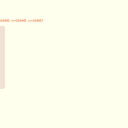
154395
>>>154445
>>>154557