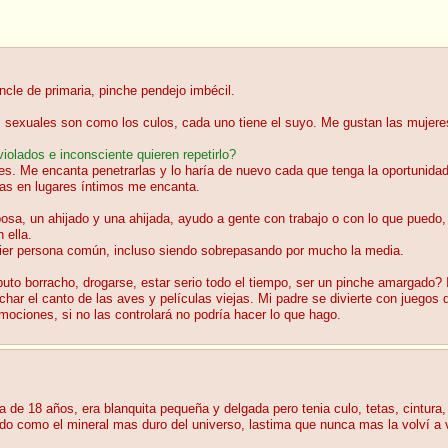
cle de primaria, pinche pendejo imbécil.
 sexuales son como los culos, cada uno tiene el suyo. Me gustan las mujeres,
iolados e inconsciente quieren repetirlo?
s. Me encanta penetrarlas y lo haría de nuevo cada que tenga la oportunida
das en lugares íntimos me encanta.
posa, un ahijado y una ahijada, ayudo a gente con trabajo o con lo que puedo
 ella.
ier persona común, incluso siendo sobrepasando por mucho la media.
to borracho, drogarse, estar serio todo el tiempo, ser un pinche amargado? 
har el canto de las aves y películas viejas. Mi padre se divierte con juegos
mociones, si no las controlará no podría hacer lo que hago.
de 18 años, era blanquita pequeña y delgada pero tenia culo, tetas, cintura,
do como el mineral mas duro del universo, lastima que nunca mas la volví a 