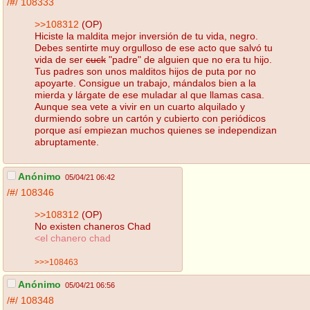
/#/
108333
>>108312
(OP)
Hiciste la maldita mejor inversión de tu vida, negro.
Debes sentirte muy orgulloso de ese acto que salvó tu
vida de ser
cuck
"padre" de alguien que no era tu hijo.
Tus padres son unos malditos hijos de puta por no
apoyarte. Consigue un trabajo, mándalos bien a la
mierda y lárgate de ese muladar al que llamas casa.
Aunque sea vete a vivir en un cuarto alquilado y
durmiendo sobre un cartón y cubierto con periódicos
porque así empiezan muchos quienes se independizan
abruptamente.
Anónimo
05/04/21 06:42
/#/
108346
>>108312
(OP)
No existen chaneros Chad
<el chanero chad
>>>108463
Anónimo
05/04/21 06:56
/#/
108348