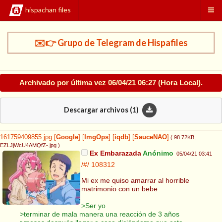
hispachan files
✉️👉 Grupo de Telegram de Hispafiles
Archivado por última vez
06/04/21 06:27
(Hora Local).
Descargar archivos (
1
)
161759409855.jpg
[
Google
]
[
ImgOps
]
[
iqdb
]
[
SauceNAO
]
( 98.72KB
,
EZLJjWcU4AMQfZ-.jpg
)
Ex Embarazada
Anónimo
05/04/21 03:41
/#/
108312
Mi ex me quiso amarrar al horrible
matrimonio con un bebe
>Ser yo
>terminar de mala manera una reacción de 3 años