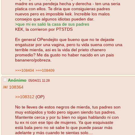
madre es una pendeja hecha y derecha - ten una seria
platica con ellos. Te diria que consiguieras padres
nuevos pero es imposible kek. Increible los malos
consejos que algunos idiotas pueden dar.
>que mi ex salió la casa de sus padres
KEK, la corrieron por PTSTDS
En general OPendejito que bueno que no te dejaste
engatuzar por una vagina, pero tu vida suena como una
terrible mierda, asi es la vida del prieto chanero
promedio? Me da gusto no haber nacido en un pais
bananero/pobreza.
>>>108404
>>>108409
Anónimo
05/04/21 11:28
/#/
108364
>>108312
(OP)
No te lleves de estos negros de mierda, tus padres son
muy estúpidos y todo pero siguen siendo tus padres.
Mantente cerca y por tu bien no sigas hablando ni con
tu ex ni con ese tipo de mujeres. Ya que esquivaste
está bala pero no sé sabe lo que puede pasar más
adelante y más cuando te sientas solo....