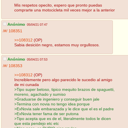
Mis respetos opecito, espero que pronto puedas
comprarte una motocicleta mil veces mejor a la anterior
Anónimo
05/04/21 07:47
/#/
108351
>>108312
(OP)
Sabia desición negro, estamos muy orgullosos.
Anónimo
05/04/21 07:53
/#/
108353
>>108312
(OP)
Increiblemente pero algo parecido le sucedio al amigo
de mi cunada
>Tipo super betoso, tipico mequito brazos de spaguetti,
moreno, agachado y sumiso
>Graduarse de ingeniero y conseguir buen jale
>Termina con novia no tengo idea porque
>ExNovia sale embarazada y le dice que el es el padre
>ExNovia tener fama de ser putona
>Tipo acepta que es de el, literalmente todos le dicen
que esta pendejo etc etc