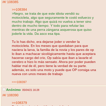
/#/
108385
>>108384
>Negro, se trata de que este idiota vendió su
motocicleta, algo que seguramente le costó esfuerzo y
mucho trabajo. Algo que quizá no vuelva a tener sino
dentro de mucho tiempo. Y todo para refutar las
mentiras de una perra zángana asquerosa que quiso
joderle la vida. Da asco esa tipa.
Tu lo has dicho, era dejarse joder o vender la
motocicleta. En los meses que quedaban para que
naciera la larva, la familia de la novia y los pares de op
lo iban a machacar sicológicamente hasta que aceptara
hacerse cargo del crio, Op sabía que iban a lavarle el
cerebro e hizo lo más sensato. Ahora por poder pueden
hablar mal de él, pero tiene la verdad de su parte.
además, es solo una moto y puede que OP consiga una
nueva con unos meses de trabajo
>>>108397
Anónimo
05/04/21 16:28
/#/
108390
>>108379