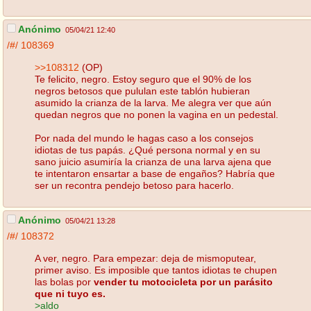
Anónimo
05/04/21 12:40
/#/
108369
>>108312
(OP)
Te felicito, negro. Estoy seguro que el 90% de los
negros betosos que pululan este tablón hubieran
asumido la crianza de la larva. Me alegra ver que aún
quedan negros que no ponen la vagina en un pedestal.
Por nada del mundo le hagas caso a los consejos
idiotas de tus papás. ¿Qué persona normal y en su
sano juicio asumiría la crianza de una larva ajena que
te intentaron ensartar a base de engaños? Habría que
ser un recontra pendejo betoso para hacerlo.
Anónimo
05/04/21 13:28
/#/
108372
A ver, negro. Para empezar: deja de mismoputear,
primer aviso. Es imposible que tantos idiotas te chupen
las bolas por
vender tu motocicleta por un parásito
que ni tuyo es.
>aldo