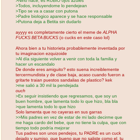
>Nino nace, es RUBIO ojos azules
>Todos, incluyendome lo pendejean
>Tipo se va a casar con putona
>Padre biologico aparece y se hace responsable
>Putona deja a Betita sin dudarlo
ayyyy es completamente cierto el meme de
ALPHA
FUCKS BETA BUCKS
(o cucks en este caso lol)
Ahora bien a tu historieta probablemente inventada por
tu imaginacion ezquizoide
>Al día siguiente volver a venir con toda la familia y
hacer un escandalo
De donde eres amiguito? esto suena increiblemente
tercermundista y de clase baja, acaso cuando fueron a
gritarte traian puestos sandalias de plastico? kek
>me salió a 30 mil la pendejada
ouch
>Ex seguir insistiendo que regresamos, que soy un
buen hombre, que lamenta todo lo que hizo, bla bla
>que lamenta todo lo que hizo
Solo lamenta que no cayeras en sus garras
>>Mis padres en vez de estar de mi lado decirme que
me haga cardo del bebe, que no tiene la culpa, que con
tiempo todo podría mejorar
Tus padres son unos pendejos, tu PADRE es un cuck
dejado y sumiso, que bueno que no saliste como el, tu