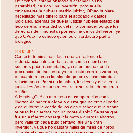
De hecho sí estaba obligado a defender su no
paternidad, ha sido una inversión, porque ella
cínicamente le hubiera metido juicio y OPuto hubiera
necesitado más dinero para el abogado y gastos
judiciales, además de que la justicia hubiese estado del
lado de ella, mejor dicho, del niño por nacer porque los
derechos del niño están por encima de los del varón, ya
que OPuto no conoce quién es el verdadero padre
biológico.
>>108384
Con este feminismo infecto que va, valiendo la
redundancia, infectando Latam con su mierda en
sectores gubernamentales, ya es un hecho que la
presunción de inocencia ya no existe para los varones,
en cuanto a temas legales de género y esas mierdas
relacionadas. Por si no lo sabes, las leyes y el sistema
judicial están en nuestra contra si se tratan de mujeres
o niños.
Además ¿Qué es una moto en comparación con la
libertad de saber
a ciencia cierta
que no eres el padre
y de quitarse la venda de los ojos y saber que la anona
te puso los cuernos con un pobre diablo? Se sabe que
fue un esfuerzo conseguir la moto y guardar ahorros,
pero valieron cada puto centavo, fue una gran
inversión, ya que no gastará miles de miles de horos
durante al menos 18 años en alguien que no lleva su