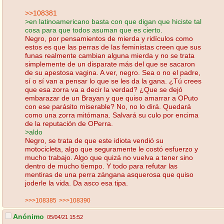
>>108381
>en latinoamericano basta con que digan que hiciste tal
cosa para que todos asuman que es cierto.
Negro, por pensamientos de mierda y ridículos como
estos es que las perras de las feministas creen que sus
funas realmente cambian alguna mierda y no se trata
simplemente de un disparate más del que se sacaron
de su apestosa vagina. A ver, negro. Sea o no el padre,
sí o sí van a pensar lo que se les da la gana. ¿Tú crees
que esa zorra va a decir la verdad? ¿Que se dejó
embarazar de un Brayan y que quiso amarrar a OPuto
con ese parásito miserable? No, no lo dirá. Quedará
como una zorra mitómana. Salvará su culo por encima
de la reputación de OPerra.
>aldo
Negro, se trata de que este idiota vendió su
motocicleta, algo que seguramente le costó esfuerzo y
mucho trabajo. Algo que quizá no vuelva a tener sino
dentro de mucho tiempo. Y todo para refutar las
mentiras de una perra zángana asquerosa que quiso
joderle la vida. Da asco esa tipa.
>>>108385
>>>108390
Anónimo
05/04/21 15:52