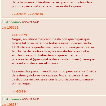
daba lo mismo. Literalmente se quedó sin motocicleta
por una perra mitómana sin necesidad alguna.
>>>108381
>>>108390
Anónimo
05/04/21 14:45
/#/
108381
>>108379
Negro, en latinoamericano basta con que digan que
hiciste tal cosa para que todos asuman que es cierto.
El OPuto iba a quedar marcado como una paria por su
familia, la de la otra chica, las amistades, conocidos,
etc. Incluso pudo haber tenido que enfrentar un
proceso legal (que igual le iba a costar dinero), aunque
el resultado iba a ser el mismo.
Las mierdas pasan, vendió su moto pero se ahorró kilos
de estrés y dolores de cabeza. Andar a pie será su
castigo por involucrarse con la promiscua mitomana en
primer lugar.
>>>108384
Anónimo
05/04/21 14:55
/#/
108384