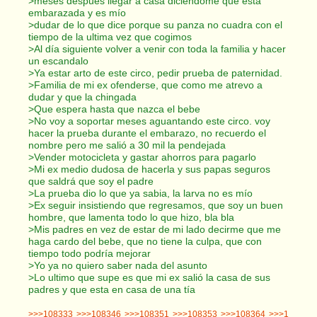
>meses después llegar a casa diciéndome que esta
embarazada y es mío
>dudar de lo que dice porque su panza no cuadra con el
tiempo de la ultima vez que cogimos
>Al día siguiente volver a venir con toda la familia y hacer
un escandalo
>Ya estar arto de este circo, pedir prueba de paternidad.
>Familia de mi ex ofenderse, que como me atrevo a
dudar y que la chingada
>Que espera hasta que nazca el bebe
>No voy a soportar meses aguantando este circo. voy
hacer la prueba durante el embarazo, no recuerdo el
nombre pero me salió a 30 mil la pendejada
>Vender motocicleta y gastar ahorros para pagarlo
>Mi ex medio dudosa de hacerla y sus papas seguros
que saldrá que soy el padre
>La prueba dio lo que ya sabia, la larva no es mío
>Ex seguir insistiendo que regresamos, que soy un buen
hombre, que lamenta todo lo que hizo, bla bla
>Mis padres en vez de estar de mi lado decirme que me
haga cardo del bebe, que no tiene la culpa, que con
tiempo todo podría mejorar
>Yo ya no quiero saber nada del asunto
>Lo ultimo que supe es que mi ex salió la casa de sus
padres y que esta en casa de una tía
>>>108333
>>>108346
>>>108351
>>>108353
>>>108364
>>>1