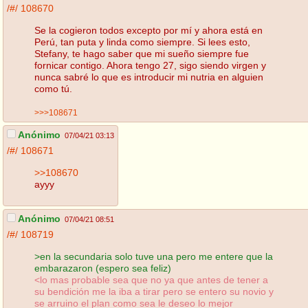
/#/
108670
Se la cogieron todos excepto por mí y ahora está en
Perú, tan puta y linda como siempre. Si lees esto,
Stefany, te hago saber que mi sueño siempre fue
fornicar contigo. Ahora tengo 27, sigo siendo virgen y
nunca sabré lo que es introducir mi nutria en alguien
como tú.
>>>108671
Anónimo
07/04/21 03:13
/#/
108671
>>108670
ayyy
Anónimo
07/04/21 08:51
/#/
108719
>en la secundaria solo tuve una pero me entere que la
embarazaron (espero sea feliz)
<lo mas probable sea que no ya que antes de tener a
su bendición me la iba a tirar pero se entero su novio y
se arruino el plan como sea le deseo lo mejor