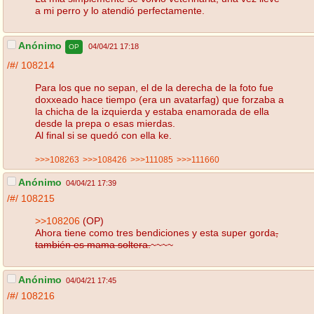
a mi perro y lo atendió perfectamente.
Anónimo
04/04/21 17:18
OP
/#/
108214
Para los que no sepan, el de la derecha de la foto fue
doxxeado hace tiempo (era un avatarfag) que forzaba a
la chicha de la izquierda y estaba enamorada de ella
desde la prepa o esas mierdas.
Al final si se quedó con ella ke.
>>>108263
>>>108426
>>>111085
>>>111660
Anónimo
04/04/21 17:39
/#/
108215
>>108206
(OP)
Ahora tiene como tres bendiciones y esta super gorda
,
también es mama soltera.
~~~~
Anónimo
04/04/21 17:45
/#/
108216