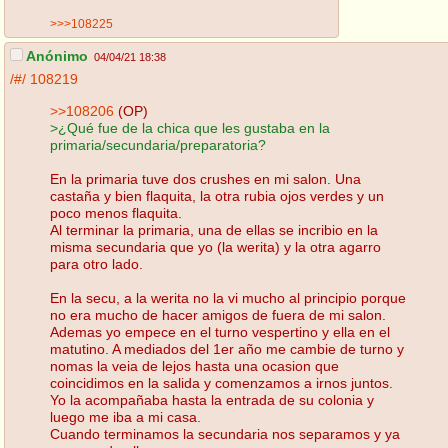
>>>108225
Anónimo
04/04/21 18:38
/#/
108219
>>108206
(OP)
>¿Qué fue de la chica que les gustaba en la
primaria/secundaria/preparatoria?
En la primaria tuve dos crushes en mi salon. Una
castaña y bien flaquita, la otra rubia ojos verdes y un
poco menos flaquita.
Al terminar la primaria, una de ellas se incribio en la
misma secundaria que yo (la werita) y la otra agarro
para otro lado.
En la secu, a la werita no la vi mucho al principio porque
no era mucho de hacer amigos de fuera de mi salon.
Ademas yo empece en el turno vespertino y ella en el
matutino. A mediados del 1er año me cambie de turno y
nomas la veia de lejos hasta una ocasion que
coincidimos en la salida y comenzamos a irnos juntos.
Yo la acompañaba hasta la entrada de su colonia y
luego me iba a mi casa.
Cuando terminamos la secundaria nos separamos y ya