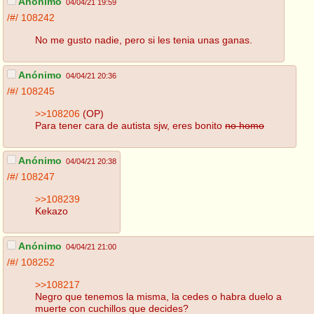
Anónimo
04/04/21 19:59
/#/
108242
No me gusto nadie, pero si les tenia unas ganas.
Anónimo
04/04/21 20:36
/#/
108245
>>108206
(OP)
Para tener cara de autista sjw, eres bonito
no homo
Anónimo
04/04/21 20:38
/#/
108247
>>108239
Kekazo
Anónimo
04/04/21 21:00
/#/
108252
>>108217
Negro que tenemos la misma, la cedes o habra duelo a
muerte con cuchillos que decides?