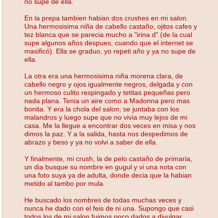
no supe de ella.
En la prepa tambien habian dos crushes en mi salon.
Una hermosisima niña de cabello castaño, ojitos cafes y
tez blanca que se parecia mucho a "irina d" (de la cual
supe algunos años despues, cuando que el internet se
masificó). Ella se graduo, yo repeti año y ya no supe de
ella.
La otra era una hermosisima niña morena clara, de
cabello negro y ojos igualmente negros, delgada y con
un hermoso culito respingado y tetitas pequeñas pero
nada plana. Tenia un aire como a Madonna pero mas
bonita. Y era la chola del salon; se juntaba con los
malandros y luego supe que no vivia muy lejos de mi
casa. Me la llegue a encontrar dos veces en misa y nos
dimos la paz. Y a la salida, hasta nos despedimos de
abrazo y beso y ya no volvi a saber de ella.
Y finalmente, mi crush, la de pelo castaño de primaria,
un dia busque su nombre en gugul y vi una nota con
una foto suya ya de adulta, donde decia que la habian
metido al tambo por mula.
He buscado los nombres de todas muchas veces y
nunca he dado con el feis de ni una. Supongo que casi
todos los de mi salon fuimos poco dados a divulgar