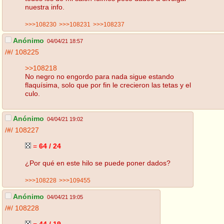
nuestra info.
>>>108230
>>>108231
>>>108237
Anónimo
04/04/21 18:57
/#/
108225
>>108218
No negro no engordo para nada sigue estando
flaquísima, solo que por fin le crecieron las tetas y el
culo.
Anónimo
04/04/21 19:02
/#/
108227
=
64 / 24
¿Por qué en este hilo se puede poner dados?
>>>108228
>>>109455
Anónimo
04/04/21 19:05
/#/
108228
=
44 / 19