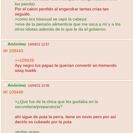
los pierda)
Por el calcio perdido al engendrar tantas crías tan
seguido.
>como era bisexual se rapò la cabeza
>vive de la pensión alimenticia que me saca a mí y a los
otros idiotas además de lo que le da el gobierno.
Anónimo
14/04/21 12:57
/#/
109443
>>109439
Ayy negro tus papas te querían convertir en tremendo
sissy kuekk
Anónimo
14/04/21 13:36
/#/
109448
>¿Qué fue de la chica que les gustaba en la
secundaria/preparatoria?
ahí sigue de puta la perra, tiene un novio pero por así
decirlo es cukeado por la puta
>todas putas