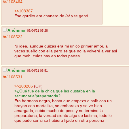
/#/
108464
>>108387
Ese gordito era chanero de /a/ y te ganó.
Anónimo
06/04/21 05:28
/#/
108522
Ni idea, aunque quizás era mi unico primer amor, a
veces sueño con ella pero se que no la volveré a ver asi
que meh. culos hay en todas partes.
Anónimo
06/04/21 06:51
/#/
108531
>>108206
(OP)
>¿Qué fue de la chica que les gustaba en la
secundaria/preparatoria?
Era hermosa negro, hasta que empezo a salir con un
brayan con mortalika, se embarazo y se ve bien
amargada, subio mucho de peso y no termino la
preparatoria, la verdad siento algo de lastima, todo lo
que pudo ser si se hubiera fijado en otra persona