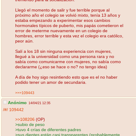
Llegó el momento de salir y fue terrible porque al
próximo año el colegio se volvió mixto, tenía 13 años y
estaba empezando a experimentar esos cambios
hormonales típicos de puberto, mis papás cometieron el
error de meterme nuevamente en un colegio de
hombres, error terrible y esta vez el colegio era católico,
peor aún.
Salí a los 18 sin ninguna experiencia con mujeres,
llegué a la universidad como una persona rara y no
sabía como comunicarme con mujeres, no sabía como
declararme (¿eso se hace o no? no tengo idea)
A día de hoy sigo resintiendo esto que es el no haber
podido tener un amor de secundaria.
>>>109443
Anónimo
14/04/21 12:35
/#/
109442
>>108206
(OP)
>subio de peso
>tuvo 4 crías de diferentes padres
>sus dientes están casi transparentes (probablemente