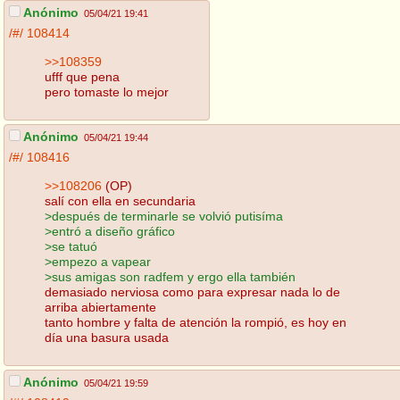
Anónimo
05/04/21 19:41
/#/
108414
>>108359
ufff que pena
pero tomaste lo mejor
Anónimo
05/04/21 19:44
/#/
108416
>>108206
(OP)
salí con ella en secundaria
>después de terminarle se volvió putisíma
>entró a diseño gráfico
>se tatuó
>empezo a vapear
>sus amigas son radfem y ergo ella también
demasiado nerviosa como para expresar nada lo de
arriba abiertamente
tanto hombre y falta de atención la rompió, es hoy en
día una basura usada
Anónimo
05/04/21 19:59