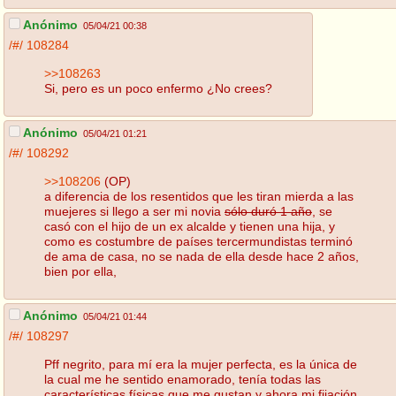
Anónimo
05/04/21 00:38
/#/
108284
>>108263
Si, pero es un poco enfermo ¿No crees?
Anónimo
05/04/21 01:21
/#/
108292
>>108206
(OP)
a diferencia de los resentidos que les tiran mierda a las
muejeres si llego a ser mi novia
sólo duró 1 año
, se
casó con el hijo de un ex alcalde y tienen una hija, y
como es costumbre de países tercermundistas terminó
de ama de casa, no se nada de ella desde hace 2 años,
bien por ella,
Anónimo
05/04/21 01:44
/#/
108297
Pff negrito, para mí era la mujer perfecta, es la única de
la cual me he sentido enamorado, tenía todas las
características físicas que me gustan y ahora mi fijación