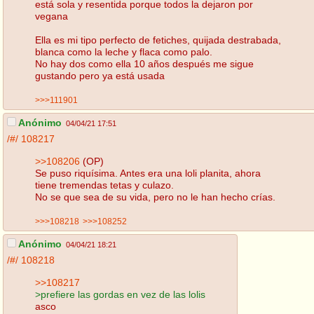
está sola y resentida porque todos la dejaron por
vegana
Ella es mi tipo perfecto de fetiches, quijada destrabada,
blanca como la leche y flaca como palo.
No hay dos como ella 10 años después me sigue
gustando pero ya está usada
>>>111901
Anónimo
04/04/21 17:51
/#/
108217
>>108206
(OP)
Se puso riquísima. Antes era una loli planita, ahora
tiene tremendas tetas y culazo.
No se que sea de su vida, pero no le han hecho crías.
>>>108218
>>>108252
Anónimo
04/04/21 18:21
/#/
108218
>>108217
>prefiere las gordas en vez de las lolis
asco