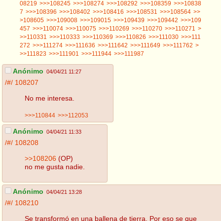
08219
>>>108245
>>>108274
>>>108292
>>>108359
>>>10838
7
>>>108396
>>>108402
>>>108416
>>>108531
>>>108564
>>
>108605
>>>109008
>>>109015
>>>109439
>>>109442
>>>109
457
>>>110074
>>>110075
>>>110269
>>>110270
>>>110271
>
>>110331
>>>110333
>>>110369
>>>110826
>>>111030
>>>111
272
>>>111274
>>>111636
>>>111642
>>>111649
>>>111762
>
>>111823
>>>111901
>>>111944
>>>111987
Anónimo
04/04/21 11:27
/#/
108207
No me interesa.
>>>110844
>>>112053
Anónimo
04/04/21 11:33
/#/
108208
>>108206
(OP)
no me gusta nadie.
Anónimo
04/04/21 13:28
/#/
108210
Se transformó en una ballena de tierra. Por eso se que