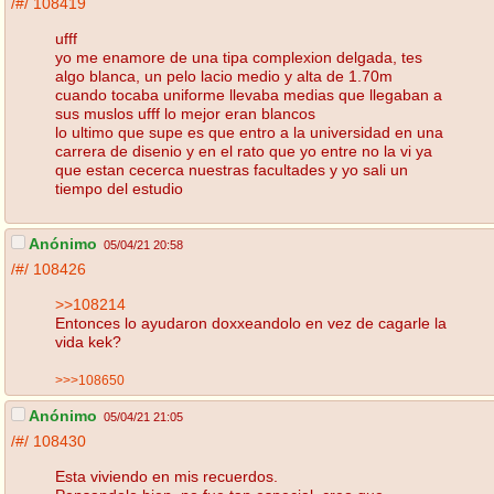
/#/
108419
ufff
yo me enamore de una tipa complexion delgada, tes
algo blanca, un pelo lacio medio y alta de 1.70m
cuando tocaba uniforme llevaba medias que llegaban a
sus muslos ufff lo mejor eran blancos
lo ultimo que supe es que entro a la universidad en una
carrera de disenio y en el rato que yo entre no la vi ya
que estan cecerca nuestras facultades y yo sali un
tiempo del estudio
Anónimo
05/04/21 20:58
/#/
108426
>>108214
Entonces lo ayudaron doxxeandolo en vez de cagarle la
vida kek?
>>>108650
Anónimo
05/04/21 21:05
/#/
108430
Esta viviendo en mis recuerdos.