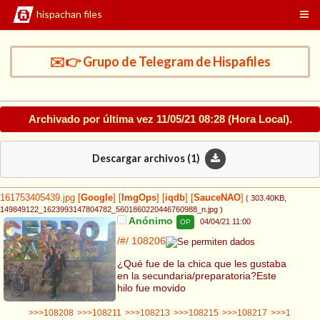
hispachan files
✉️👉 Grupo de Telegram de Hispafiles
Archivado por última vez
11/05/21 08:28
(Hora Local).
Descargar archivos (
1
)
161753405439.jpg
[
Google
]
[
ImgOps
]
[
iqdb
]
[
SauceNAO
]
( 303.40KB
,
149849122_1623993147804782_5601860220446760988_n.jpg
)
Anónimo
04/04/21 11:00
OP
/#/
108206
¿Qué fue de la chica que les gustaba
en la secundaria/preparatoria?Este
hilo fue movido
>>>108208
>>>108211
>>>108213
>>>108215
>>>108217
>>>1