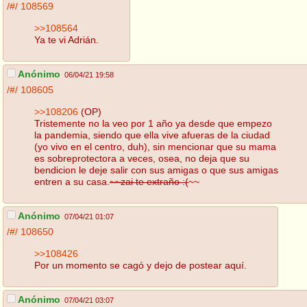
/#/
108569
>>108564
Ya te vi Adrián.
Anónimo
06/04/21 19:58
/#/
108605
>>108206
(OP)
Tristemente no la veo por 1 año ya desde que empezo
la pandemia, siendo que ella vive afueras de la ciudad
(yo vivo en el centro, duh), sin mencionar que su mama
es sobreprotectora a veces, osea, no deja que su
bendicion le deje salir con sus amigas o que sus amigas
entren a su casa.
~~zai te extraño :(
~~
Anónimo
07/04/21 01:07
/#/
108650
>>108426
Por un momento se cagó y dejo de postear aquí.
Anónimo
07/04/21 03:07