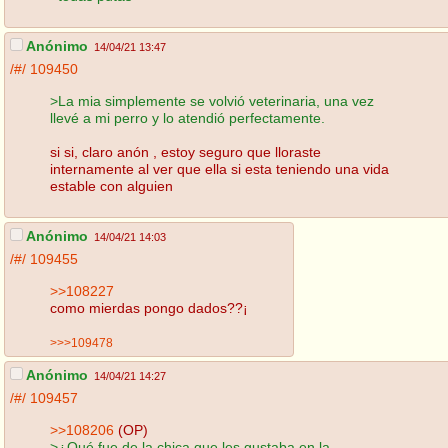
Anónimo
14/04/21 13:47
/#/
109450
>La mia simplemente se volvió veterinaria, una vez
llevé a mi perro y lo atendió perfectamente.
si si, claro anón , estoy seguro que lloraste
internamente al ver que ella si esta teniendo una vida
estable con alguien
Anónimo
14/04/21 14:03
/#/
109455
>>108227
como mierdas pongo dados??¡
>>>109478
Anónimo
14/04/21 14:27
/#/
109457
>>108206
(OP)
>¿Qué fue de la chica que les gustaba en la