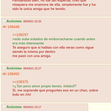
Pensandolo bien, no fue tan especial, creo que
nisiquiera me enamore de ella, simplemente fue y ha
sido la unica amiga que he tenido.
Anónimo
05/04/21 22:20
/#/
108448
>>108297
>solo sube estados de emborracharse cuando antes
era más interesante.
Te aseguro que si hablas con ella veras como sigue
siendo la misma por dentro
me pasó con una amiga.
Anónimo
05/04/21 22:27
/#/
108450
>>108375
>¿Tan poco amor propio tienes, imbécil?
Si, me soprende que preguntes eso en un chan, sobre
todo en /ch/
Anónimo
05/04/21 23:17