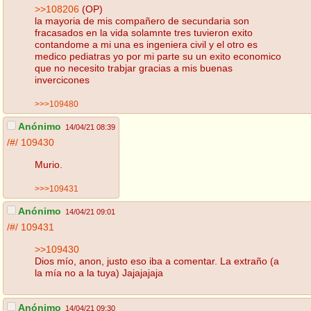
>>108206
(OP)
la mayoria de mis compañero de secundaria son
fracasados en la vida solamnte tres tuvieron exito
contandome a mi una es ingeniera civil y el otro es
medico pediatras yo por mi parte su un exito economico
que no necesito trabjar gracias a mis buenas
invercicones
>>>109480
Anónimo
14/04/21 08:39
/#/
109430
Murio.
>>>109431
Anónimo
14/04/21 09:01
/#/
109431
>>109430
Dios mío, anon, justo eso iba a comentar. La extraño (a
la mía no a la tuya) Jajajajaja
Anónimo
14/04/21 09:30