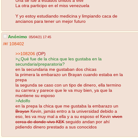
Una se fue a estados unidos a vivir
La otra participo en el miss venezuela
Y yo estoy estudiando medicina y limpiando caca de
ancianos para tener un mejor futuro
Anónimo
05/04/21 17:45
/#/
108402
>>108206
(OP)
>¿Qué fue de la chica que les gustaba en la
secundaria/preparatoria?
en la secundaria me gustaban dos chicas
la primera la embarazo un Brayan cuando estaba en la
prepa
la segunda se caso con un tipo de dinero, ella termino
su carrera y parece que le va muy bien, ya que la
mantiene su esposo
>Adolfo
en la prepa la chica que me gustaba la embarazo un
Brayan
Kevin, jamás entro a la universidad debido a
eso, les va muy mal a ella y a su esposo el Kevin
viven
cerca de donde vivo KEK
seguido andan por ahí
pidiendo dinero prestado a sus conocidos