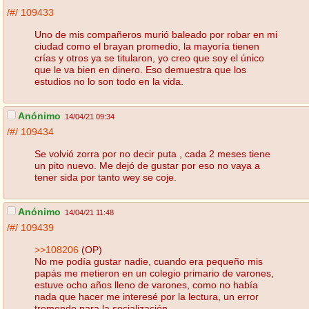
/#/
109433
Uno de mis compañeros murió baleado por robar en mi
ciudad como el brayan promedio, la mayoría tienen
crías y otros ya se titularon, yo creo que soy el único
que le va bien en dinero. Eso demuestra que los
estudios no lo son todo en la vida.
Anónimo
14/04/21 09:34
/#/
109434
Se volvió zorra por no decir puta , cada 2 meses tiene
un pito nuevo. Me dejó de gustar por eso no vaya a
tener sida por tanto wey se coje.
Anónimo
14/04/21 11:48
/#/
109439
>>108206
(OP)
No me podía gustar nadie, cuando era pequeño mis
papás me metieron en un colegio primario de varones,
estuve ocho años lleno de varones, como no había
nada que hacer me interesé por la lectura, un error
tremendo para la socialización.