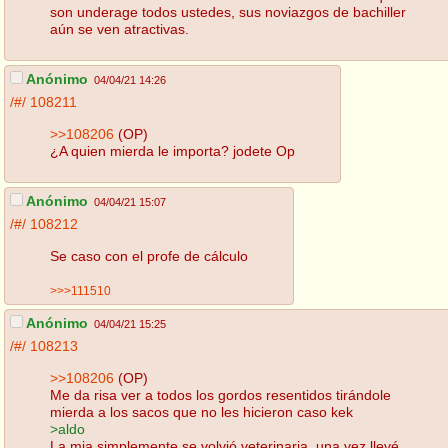
son underage todos ustedes, sus noviazgos de bachiller
aún se ven atractivas.
Anónimo
04/04/21 14:26
/#/
108211
>>108206
(OP)
¿A quien mierda le importa? jodete Op
Anónimo
04/04/21 15:07
/#/
108212
Se caso con el profe de cálculo
>>>111510
Anónimo
04/04/21 15:25
/#/
108213
>>108206
(OP)
Me da risa ver a todos los gordos resentidos tirándole
mierda a los sacos que no les hicieron caso kek
>aldo
La mia simplemente se volvió veterinaria, una vez llevé