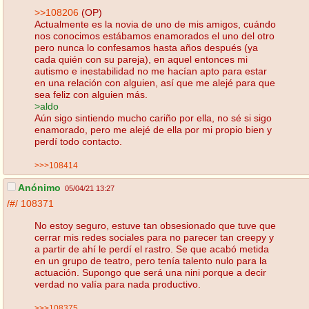
>>108206
(OP)
Actualmente es la novia de uno de mis amigos, cuándo
nos conocimos estábamos enamorados el uno del otro
pero nunca lo confesamos hasta años después (ya
cada quién con su pareja), en aquel entonces mi
autismo e inestabilidad no me hacían apto para estar
en una relación con alguien, así que me alejé para que
sea feliz con alguien más.
>aldo
Aún sigo sintiendo mucho cariño por ella, no sé si sigo
enamorado, pero me alejé de ella por mi propio bien y
perdí todo contacto.
>>>108414
Anónimo
05/04/21 13:27
/#/
108371
No estoy seguro, estuve tan obsesionado que tuve que
cerrar mis redes sociales para no parecer tan creepy y
a partir de ahí le perdí el rastro. Se que acabó metida
en un grupo de teatro, pero tenía talento nulo para la
actuación. Supongo que será una nini porque a decir
verdad no valía para nada productivo.
>>>108375