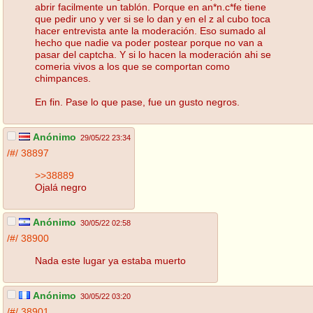
abrir facilmente un tablón. Porque en an*n.c*fe tiene
que pedir uno y ver si se lo dan y en el z al cubo toca
hacer entrevista ante la moderación. Eso sumado al
hecho que nadie va poder postear porque no van a
pasar del captcha. Y si lo hacen la moderación ahi se
comeria vivos a los que se comportan como
chimpances.
En fin. Pase lo que pase, fue un gusto negros.
Anónimo
29/05/22 23:34
/#/
38897
>>38889
Ojalá negro
Anónimo
30/05/22 02:58
/#/
38900
Nada este lugar ya estaba muerto
Anónimo
30/05/22 03:20
/#/
38901