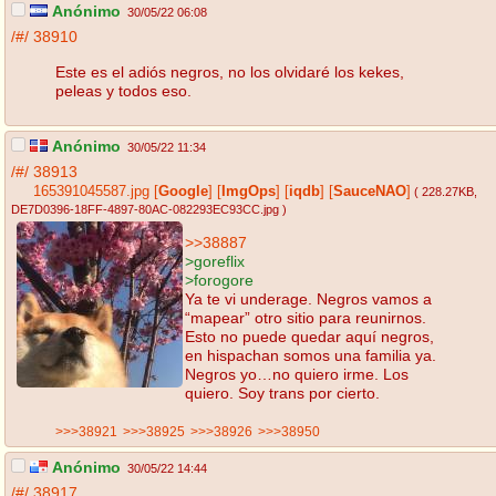
Anónimo
30/05/22 06:08
/#/
38910
Este es el adiós negros, no los olvidaré los kekes,
peleas y todos eso.
Anónimo
30/05/22 11:34
/#/
38913
165391045587.jpg
[
Google
]
[
ImgOps
]
[
iqdb
]
[
SauceNAO
]
( 228.27KB
,
DE7D0396-18FF-4897-80AC-082293EC93CC.jpg
)
>>38887
>goreflix
>forogore
Ya te vi underage. Negros vamos a
“mapear” otro sitio para reunirnos.
Esto no puede quedar aquí negros,
en hispachan somos una familia ya.
Negros yo…no quiero irme. Los
quiero. Soy trans por cierto.
>>>38921
>>>38925
>>>38926
>>>38950
Anónimo
30/05/22 14:44
/#/
38917