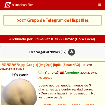
hispachan files
✉️👉 Grupo de Telegram de Hispafiles
Archivado por última vez
01/06/22 02:42
(Hora Local).
Descargar archivos (
12
)
165385379870.jpg
[
Google
]
[
ImgOps
]
[
iqdb
]
[
SauceNAO
]
( 44.82KB
,
1652842454584.jpg
)
¿Y ahora?
Anónimo
29/05/22 19:50
/#/
38877
Bueno negros, quedan menos de 3
días antes que
c
entro
c
alidad cierre.
¿Que van a hacer? Tengo miedo... No
los quiero perder.