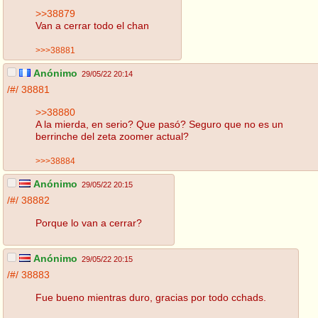
>>38879
Van a cerrar todo el chan
>>>38881
Anónimo
29/05/22 20:14
/#/
38881
>>38880
A la mierda, en serio? Que pasó? Seguro que no es un
berrinche del zeta zoomer actual?
>>>38884
Anónimo
29/05/22 20:15
/#/
38882
Porque lo van a cerrar?
Anónimo
29/05/22 20:15
/#/
38883
Fue bueno mientras duro, gracias por todo cchads.