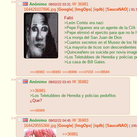
>>
Anónimo
/#/
36981
08/02/22 03:31
164429107896.jpg
[
Google
]
[
ImgOps
]
[
iqdb
]
[
SauceNAO
]
( 81.
Faltó
>León Cortés era nazi
>Pepe Figueres era un agente de la CIA
>Pepe eliminó el ejercito para que no le 
>La monja del San Juan de Dios
>Cuartos secretos en el Museo de los N
>La mayoría de ticos son descendientes 
>Quinceañero se suicida por novia imagi
>Los Teletubbies de Heredia y policías p
>La casa de Bill Gates.
>>>36982
>>>36983
>>>36986
>>>37033
>>>38584
>>
Anónimo
/#/
36982
08/02/22 03:43
>>36981
>Los Teletubbies de Heredia y policías pedofilos
¿Que?
>>>36989
>>
Anónimo
/#/
36983
08/02/22 04:45
164429555366.jpg
[
Google
]
[
ImgOps
]
[
iqdb
]
[
SauceNAO
]
( 245
>>36981