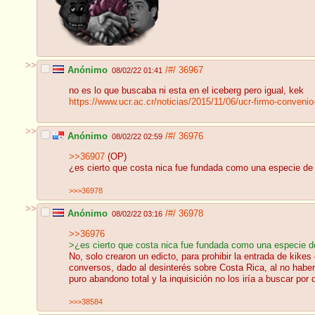
>>
Anónimo
/#/
36967
08/02/22 01:41
no es lo que buscaba ni esta en el iceberg pero igual, kek
https://www.ucr.ac.cr/noticias/2015/11/06/ucr-firmo-conveni
>>
Anónimo
/#/
36976
08/02/22 02:59
>>36907
(OP)
¿es cierto que costa nica fue fundada como una especie de
>>>36978
>>
Anónimo
/#/
36978
08/02/22 03:16
>>36976
>¿es cierto que costa nica fue fundada como una especie d
No, solo crearon un edicto, para prohibir la entrada de kik
conversos, dado al desinterés sobre Costa Rica, al no haber
puro abandono total y la inquisición no los iría a buscar po
>>>38584