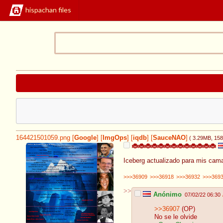
hispachan files
164421501059.png
[
Google
]
[
ImgOps
]
[
iqdb
]
[
SauceNAO
]
( 3.29MB
, 15
🐞🐞🐞🐞🐞🐞🐞🐞🐞🐞🐞🐞🐞
Iceberg actualizado para mis cama
>>>36909
>>>36918
>>>36932
>>>369
>>
Anónimo
07/02/22 06:30
>>36907
(OP)
No se le olvide