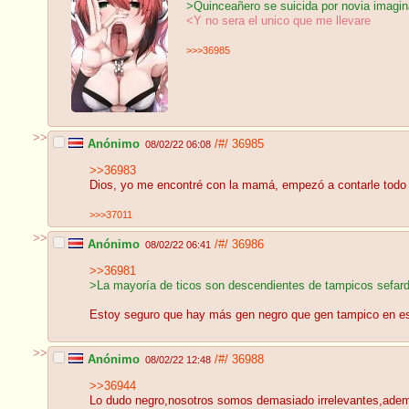
>Quinceañero se suicida por novia imagin
<Y no sera el unico que me llevare
>>>36985
>>
Anónimo
/#/
36985
08/02/22 06:08
>>36983
Dios, yo me encontré con la mamá, empezó a contarle todo 
>>>37011
>>
Anónimo
/#/
36986
08/02/22 06:41
>>36981
>La mayoría de ticos son descendientes de tampicos sefard
Estoy seguro que hay más gen negro que gen tampico en es
>>
Anónimo
/#/
36988
08/02/22 12:48
>>36944
Lo dudo negro,nosotros somos demasiado irrelevantes,adema