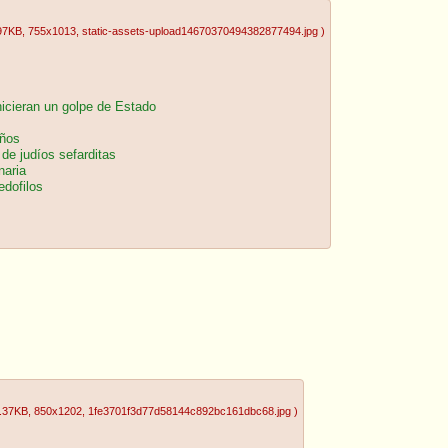
97KB
, 755x1013
, static-assets-upload14670370494382877494.jpg
)
hicieran un golpe de Estado
iños
de judíos sefarditas
naria
edofilos
.37KB
, 850x1202
, 1fe3701f3d77d58144c892bc161dbc68.jpg
)