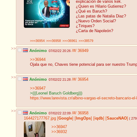
explicación de varios kek.
¿Quien es Hilario Gutierrez?
¿Qué es Baruch?
¿Las patas de Natalia Diaz?
¿Nuevo Orden Social?
¿Tiriques?
¿Carta de Napoleón?
>>>36954
>>>36958
>>>36961
>>>38579
>>
Anónimo
/#/
36949
07/02/22 20:26
>>36944
Ojala que no, Chaves tiene potencial para ser nuestro Trum
>>
Anónimo
/#/
36954
07/02/22 21:28
>>36947
>(((Leonel Baruch Goldberg)))
https://www.larevista.cr/albino-vargas-el-secreto-bancario-el
>>
Anónimo
/#/
36958
07/02/22 22:09
164427177767.jpg
[
Google
]
[
ImgOps
]
[
iqdb
]
[
SauceNAO
]
( 279
>>36947
>>36932