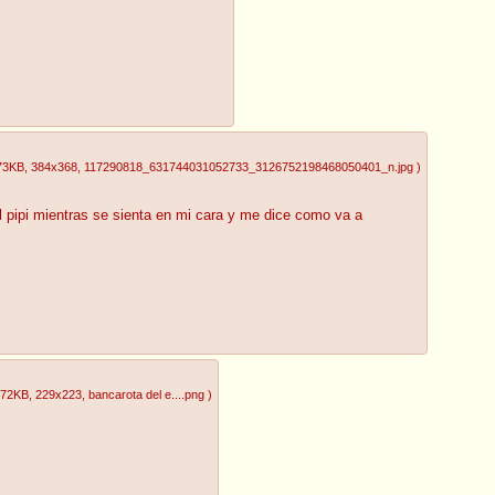
73KB
, 384x368
, 117290818_631744031052733_3126752198468050401_n.jpg
)
l pipi mientras se sienta en mi cara y me dice como va a
.72KB
, 229x223
, bancarota del e....png
)