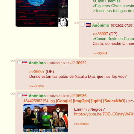
>Caso Chemise
>Figueres Olsen asesin
>Todos los testigos de
>>
Anónimo
07/02/22 07:07
>>36907
(OP)
>Conan Doyle en Costa
Cierto, de hecho la men
>>>38584
>>
Anónimo
/#/
36932
07/02/22 16:37
>>36907
(OP)
Donde están las patas de Natalia Diaz que nos los veo?
>>>36958
>>
Anónimo
/#/
36936
07/02/22 18:50
164425982154.jpg
[
Google
]
[
ImgOps
]
[
iqdb
]
[
SauceNAO
]
( 225
Emmm ¿Negros?
https://youtu.be/7OEuCOnayW4?t
>>>36938