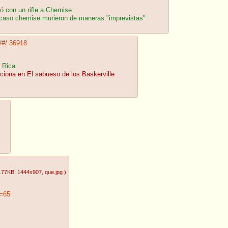
ó con un rifle a Chemise
 caso chemise murieron de maneras "imprevistas"
/#/
36918
 Rica
ciona en El sabueso de los Baskerville
.77KB
, 1444x907
, que.jpg
)
=65