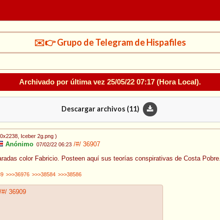
✉️👉 Grupo de Telegram de Hispafiles
Archivado por última vez
25/05/22 07:17
(Hora Local).
Descargar archivos (
11
)
80x2238
, Iceber 2g.png
)
Anónimo
/#/
36907
07/02/22 06:23
radas color Fabricio. Posteen aquí sus teorías conspirativas de Costa Pobre
39
>>>36976
>>>38584
>>>38586
/#/
36909