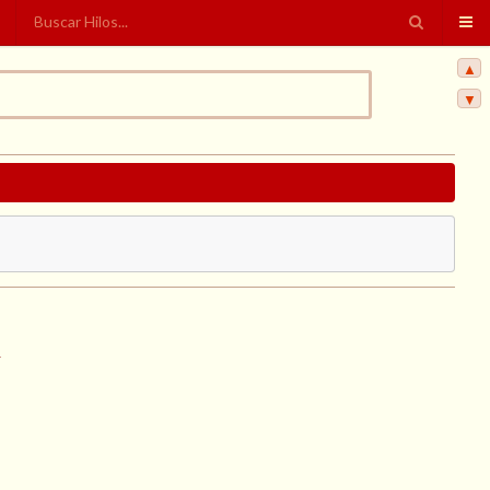
▲
▼
.