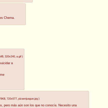
, es Chema.
3MB
, 320x240
, a.gif
)
suicidar a
) me
78KB
, 720x577
, pizaenjuague.jpg
)
os, pero más aún son los que no conocía. Necesito una