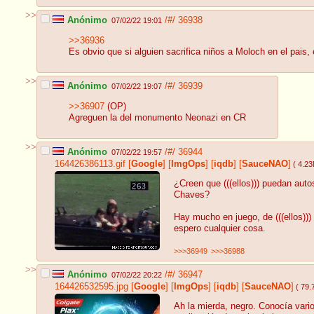
>>
Anónimo
/#/
36938
07/02/22 19:01
>>36936
Es obvio que si alguien sacrifica niños a Moloch en el pais
>>
Anónimo
/#/
36939
07/02/22 19:07
>>36907
(OP)
Agreguen la del monumento Neonazi en CR
>>
Anónimo
/#/
36944
07/02/22 19:57
164426386113.gif
[
Google
]
[
ImgOps
]
[
iqdb
]
[
SauceNAO
]
( 4.2
¿Creen que (((ellos))) puedan auto
Chaves?
Hay mucho en juego, de (((ellos))
espero cualquier cosa.
>>>36949
>>>36988
>>
Anónimo
/#/
36947
07/02/22 20:22
164426532595.jpg
[
Google
]
[
ImgOps
]
[
iqdb
]
[
SauceNAO
]
( 79.
Ah la mierda, negro. Conocía vari