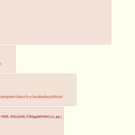
p.
-banquero-baruch-y-la-deuda-politica/
.79KB
, 956x2048
, FI9Sgp8WYAAGrq-.jpg
)