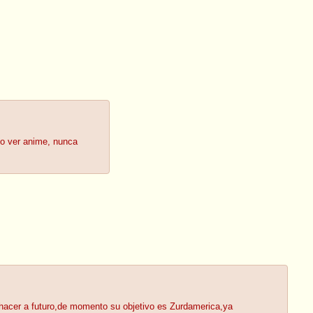
ío ver anime, nunca
 hacer a futuro,de momento su objetivo es Zurdamerica,ya