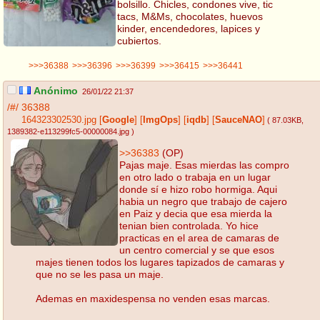
bolsillo. Chicles, condones vive, tic
tacs, M&Ms, chocolates, huevos
kinder, encendedores, lapices y
cubiertos.
>>>36388
>>>36396
>>>36399
>>>36415
>>>36441
Anónimo
26/01/22 21:37
/#/
36388
164323302530.jpg
[
Google
]
[
ImgOps
]
[
iqdb
]
[
SauceNAO
]
( 87.03KB
,
1389382-e113299fc5-00000084.jpg
)
>>36383
(OP)
Pajas maje. Esas mierdas las compro
en otro lado o trabaja en un lugar
donde sí e hizo robo hormiga. Aqui
habia un negro que trabajo de cajero
en Paiz y decia que esa mierda la
tenian bien controlada. Yo hice
practicas en el area de camaras de
un centro comercial y se que esos
majes tienen todos los lugares tapizados de camaras y
que no se les pasa un maje.
Ademas en maxidespensa no venden esas marcas.