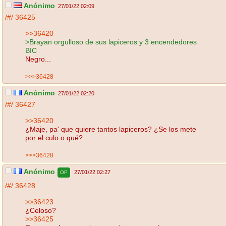
Anónimo
27/01/22 02:09
/#/
36425
>>36420
>Brayan orgulloso de sus lapiceros y 3 encendedores
BIC
Negro...
>>>36428
Anónimo
27/01/22 02:20
/#/
36427
>>36420
¿Maje, pa' que quiere tantos lapiceros? ¿Se los mete
por el culo o qué?
>>>36428
Anónimo
27/01/22 02:27
OP
/#/
36428
>>36423
¿Celoso?
>>36425