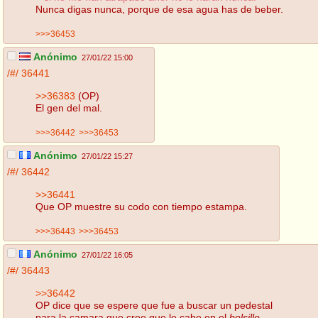
Nunca digas nunca, porque de esa agua has de beber.
>>>36453
Anónimo
27/01/22 15:00
/#/
36441
>>36383
(OP)
El gen del mal.
>>>36442
>>>36453
Anónimo
27/01/22 15:27
/#/
36442
>>36441
Que OP muestre su codo con tiempo estampa.
>>>36443
>>>36453
Anónimo
27/01/22 16:05
/#/
36443
>>36442
OP dice que se espere que fue a buscar un pedestal
para la camara que cree que le cabe en el
bolsillo
.