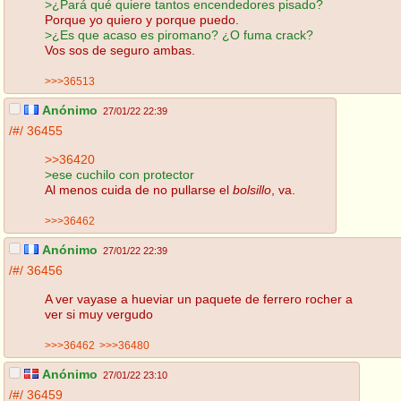
>¿Pará qué quiere tantos encendedores pisado?
Porque yo quiero y porque puedo.
>¿Es que acaso es piromano? ¿O fuma crack?
Vos sos de seguro ambas.
>>>36513
Anónimo
27/01/22 22:39
/#/
36455
>>36420
>ese cuchilo con protector
Al menos cuida de no pullarse el
bolsillo
, va.
>>>36462
Anónimo
27/01/22 22:39
/#/
36456
A ver vayase a hueviar un paquete de ferrero rocher a
ver si muy vergudo
>>>36462
>>>36480
Anónimo
27/01/22 23:10
/#/
36459