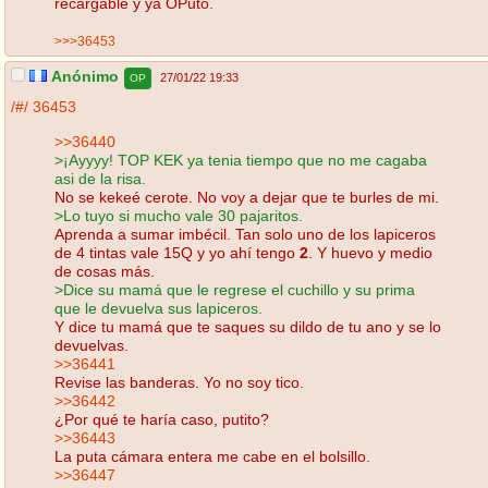
recargable y ya OPuto.
>>>36453
Anónimo
27/01/22 19:33
OP
/#/
36453
>>36440
>¡Ayyyy! TOP KEK ya tenia tiempo que no me cagaba
asi de la risa.
No se kekeé cerote. No voy a dejar que te burles de mi.
>Lo tuyo si mucho vale 30 pajaritos.
Aprenda a sumar imbécil. Tan solo uno de los lapiceros
de 4 tintas vale 15Q y yo ahí tengo
2
. Y huevo y medio
de cosas más.
>Dice su mamá que le regrese el cuchillo y su prima
que le devuelva sus lapiceros.
Y dice tu mamá que te saques su dildo de tu ano y se lo
devuelvas.
>>36441
Revise las banderas. Yo no soy tico.
>>36442
¿Por qué te haría caso, putito?
>>36443
La puta cámara entera me cabe en el bolsillo.
>>36447