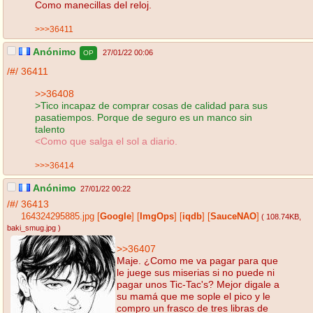
Como manecillas del reloj.
>>>36411
Anónimo
27/01/22 00:06
OP
/#/
36411
>>36408
>Tico incapaz de comprar cosas de calidad para sus
pasatiempos. Porque de seguro es un manco sin
talento
<Como que salga el sol a diario.
>>>36414
Anónimo
27/01/22 00:22
/#/
36413
164324295885.jpg
[
Google
]
[
ImgOps
]
[
iqdb
]
[
SauceNAO
]
( 108.74KB
,
baki_smug.jpg
)
>>36407
Maje. ¿Como me va pagar para que
le juege sus miserias si no puede ni
pagar unos Tic-Tac's? Mejor digale a
su mamá que me sople el pico y le
compro un frasco de tres libras de