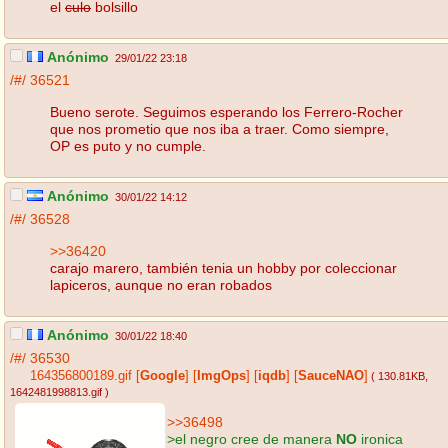
el
culo
bolsillo
Anónimo
29/01/22 23:18
/#/
36521
Bueno serote. Seguimos esperando los Ferrero-Rocher
que nos prometio que nos iba a traer. Como siempre,
OP es puto y no cumple.
Anónimo
30/01/22 14:12
/#/
36528
>>36420
carajo marero, también tenia un hobby por coleccionar
lapiceros, aunque no eran robados
Anónimo
30/01/22 18:40
/#/
36530
164356800189.gif
[
Google
]
[
ImgOps
]
[
iqdb
]
[
SauceNAO
]
( 130.81KB
,
1642481998813.gif
)
>>36498
>el negro cree de manera
NO
ironica