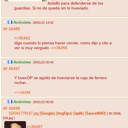
bolsillo
para defenderse de los
guardias. Si no de queda sin lo hueviado.
Anónimo
28/01/22 14:02
/#/
36480
>>36462
diga cuando lo piensa hacer cerote, como dijo y cito
a
ver si muy vergudo -
>>36456
Anónimo
29/01/22 00:44
/#/
36497
Y huecOP se agüitó de hueviarse la caja de ferrero
rocher...
>>>36498
Anónimo
29/01/22 00:56
/#/
36498
164341778147.jpg
[
Google
]
[
ImgOps
]
[
iqdb
]
[
SauceNAO
]
( 80.25KB
,
538.jpg
)
>>36497