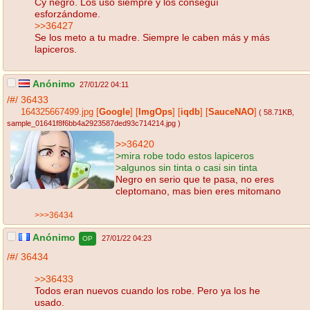
Cy negro. Los uso siempre y los conseguí
esforzándome.
>>36427
Se los meto a tu madre. Siempre le caben más y más
lapiceros.
Anónimo
27/01/22 04:11
/#/
36433
164325667499.jpg
[
Google
]
[
ImgOps
]
[
iqdb
]
[
SauceNAO
]
( 58.71KB
,
sample_01641f8f6bb4a2923587ded93c714214.jpg
)
>>36420
>mira robe todo estos lapiceros
>algunos sin tinta o casi sin tinta
Negro en serio que te pasa, no eres
cleptomano, mas bien eres mitomano
>>>36434
Anónimo
27/01/22 04:23
OP
/#/
36434
>>36433
Todos eran nuevos cuando los robe. Pero ya los he
usado.