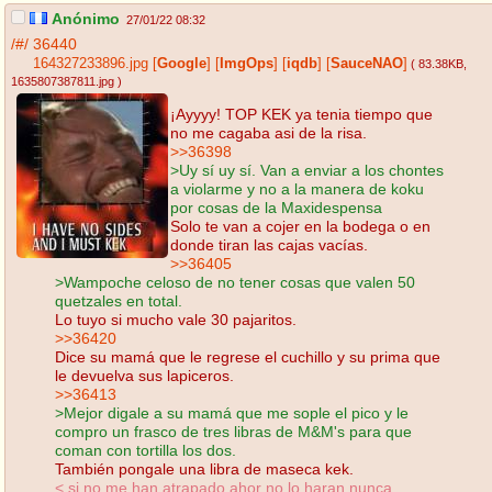
Anónimo
27/01/22 08:32
/#/
36440
164327233896.jpg
[
Google
]
[
ImgOps
]
[
iqdb
]
[
SauceNAO
]
( 83.38KB
,
1635807387811.jpg
)
¡Ayyyy! TOP KEK ya tenia tiempo que
no me cagaba asi de la risa.
>>36398
>Uy sí uy sí. Van a enviar a los chontes
a violarme y no a la manera de koku
por cosas de la Maxidespensa
Solo te van a cojer en la bodega o en
donde tiran las cajas vacías.
>>36405
>Wampoche celoso de no tener cosas que valen 50
quetzales en total.
Lo tuyo si mucho vale 30 pajaritos.
>>36420
Dice su mamá que le regrese el cuchillo y su prima que
le devuelva sus lapiceros.
>>36413
>Mejor digale a su mamá que me sople el pico y le
compro un frasco de tres libras de M&M's para que
coman con tortilla los dos.
También pongale una libra de maseca kek.
< si no me han atrapado ahor no lo haran nunca.