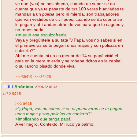
ve que (vos) no sos shumo, cuando un super se da
cuenta que ya te pasaste de tus 100 varas hueviadas te
mandan a un
policia
pero ni mierda, son trabajadores
que van vestidos de civil pues, cuando se da cuenta se
le pegan y ahí andan atrás de vos para que te cagues y
no robes nada
>muuuh esa esquizofrenia
Vaya y pregúntele a su tata "¿Papá, vos no sabes si en
el primaveras se te pegan unos majes y son policías en
cubierto?"
Ahí me cuenta, si no es menor de 14 su papá vivió el
país en la mera mierda y se robaba ricitos en la capital
o su rancho pisado donde viva
>>>36419
>>>36420
Anónimo
27/01/22 01:43
/#/
36419
>>36418
>
"¿Papá, vos no sabes si en el primaveras se te pegan
unos majes y son policías en cubierto?"
>Implicando que tenga papá
A ver negro. Contexto. Mi ruco ya palmo.