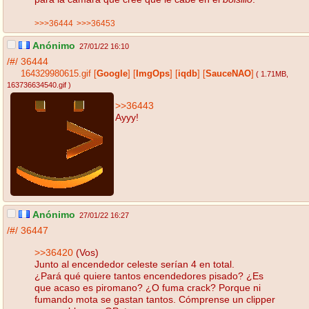
>>>36444
>>>36453
Anónimo
27/01/22 16:10
/#/
36444
164329980615.gif
[
Google
]
[
ImgOps
]
[
iqdb
]
[
SauceNAO
]
( 1.71MB
,
163736634540.gif
)
>>36443
Ayyy!
Anónimo
27/01/22 16:27
/#/
36447
>>36420
(Vos)
Junto al encendedor celeste serían 4 en total.
¿Pará qué quiere tantos encendedores pisado? ¿Es
que acaso es piromano? ¿O fuma crack? Porque ni
fumando mota se gastan tantos. Cómprense un clipper