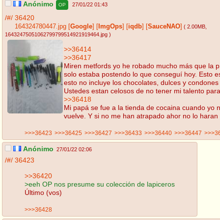
Anónimo
27/01/22 01:43
OP
/#/
36420
164324780447.jpg
[
Google
]
[
ImgOps
]
[
iqdb
]
[
SauceNAO
]
( 2.00MB
,
16432475051062799799514921919464.jpg
)
>>36414
>>36417
Miren metfords yo he robado mucho más que la pr
solo estaba postendo lo que conseguí hoy. Esto e
esto no incluye los chocolates, dulces y condones
Ustedes estan celosos de no tener mi talento para
>>36418
Mi papá se fue a la tienda de cocaina cuando yo 
vuelve. Y si no me han atrapado ahor no lo haran
>>>36423
>>>36425
>>>36427
>>>36433
>>>36440
>>>36447
>>>3
Anónimo
27/01/22 02:06
/#/
36423
>>36420
>eeh OP nos presume su colección de lapiceros
Último (vos)
>>>36428