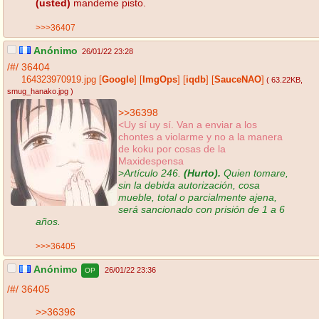
(usted)
mandeme pisto.
>>>36407
Anónimo
26/01/22 23:28
/#/
36404
164323970919.jpg
[
Google
]
[
ImgOps
]
[
iqdb
]
[
SauceNAO
]
( 63.22KB
,
smug_hanako.jpg
)
>>36398
<Uy sí uy sí. Van a enviar a los
chontes a violarme y no a la manera
de koku por cosas de la
Maxidespensa
>
Artículo 246.
(Hurto).
Quien tomare,
sin la debida autorización, cosa
mueble, total o parcialmente ajena,
será sancionado con prisión de 1 a 6
años.
>>>36405
Anónimo
26/01/22 23:36
OP
/#/
36405
>>36396