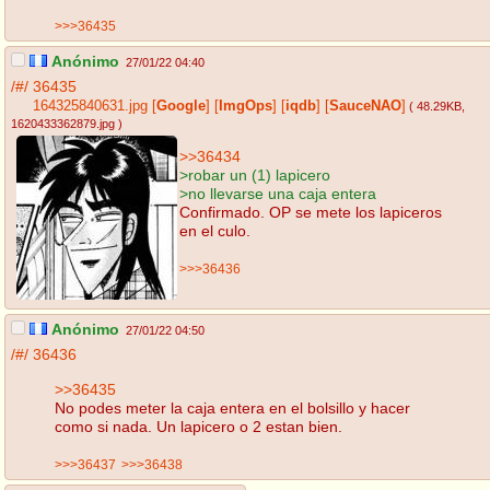
>>>36435
Anónimo
27/01/22 04:40
/#/
36435
164325840631.jpg
[
Google
]
[
ImgOps
]
[
iqdb
]
[
SauceNAO
]
( 48.29KB
,
1620433362879.jpg
)
>>36434
>robar un (1) lapicero
>no llevarse una caja entera
Confirmado. OP se mete los lapiceros
en el culo.
>>>36436
Anónimo
27/01/22 04:50
/#/
36436
>>36435
No podes meter la caja entera en el bolsillo y hacer
como si nada. Un lapicero o 2 estan bien.
>>>36437
>>>36438