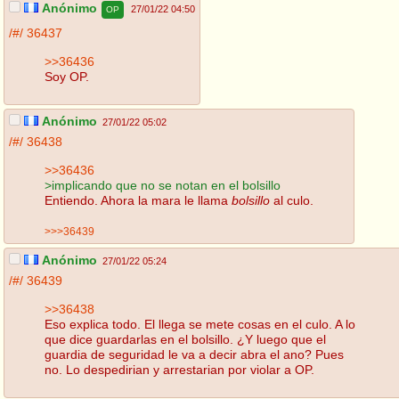
Anónimo
27/01/22 04:50
OP
/#/
36437
>>36436
Soy OP.
Anónimo
27/01/22 05:02
/#/
36438
>>36436
>implicando que no se notan en el bolsillo
Entiendo. Ahora la mara le llama
bolsillo
al culo.
>>>36439
Anónimo
27/01/22 05:24
/#/
36439
>>36438
Eso explica todo. El llega se mete cosas en el culo. A lo
que dice guardarlas en el bolsillo. ¿Y luego que el
guardia de seguridad le va a decir abra el ano? Pues
no. Lo despedirian y arrestarian por violar a OP.