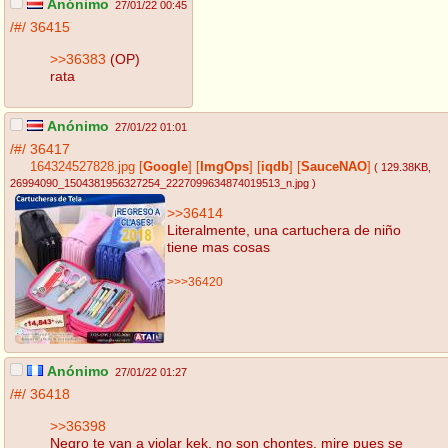
Anónimo
27/01/22 00:45
/#/
36415
>>36383
(OP)
rata
Anónimo
27/01/22 01:01
/#/
36417
164324527828.jpg
[
Google
]
[
ImgOps
]
[
iqdb
]
[
SauceNAO
]
( 129.38KB
,
26994090_1504381956327254_2227099634874019513_n.jpg
)
>>36414
Literalmente, una cartuchera de niño
tiene mas cosas
>>>36420
Anónimo
27/01/22 01:27
/#/
36418
>>36398
Negro te van a violar kek, no son chontes, mire pues se