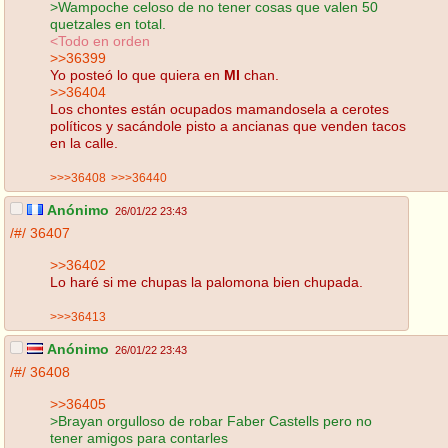
>Wampoche celoso de no tener cosas que valen 50
quetzales en total.
<Todo en orden
>>36399
Yo posteó lo que quiera en
MI
chan.
>>36404
Los chontes están ocupados mamandosela a cerotes
políticos y sacándole pisto a ancianas que venden tacos
en la calle.
>>>36408
>>>36440
Anónimo
26/01/22 23:43
/#/
36407
>>36402
Lo haré si me chupas la palomona bien chupada.
>>>36413
Anónimo
26/01/22 23:43
/#/
36408
>>36405
>Brayan orgulloso de robar Faber Castells pero no
tener amigos para contarles