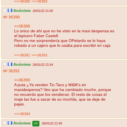
>>>36390
>>>36393
Anónimo
26/01/22 21:50
/#/
36390
>>36388
Lo único de ahí que no he visto en la maxi despensa es
el lapicero Faber Castell.
Pero no me sorprendería que OPetardo se lo haya
robado a un cajero que lo usaba para escribir en caja.
>>>36391
>>>36393
Anónimo
26/01/22 21:54
/#/
36391
>>36390
A puta ¿Ya venden Tic-Tacs y M&M's en
maxidespensa? Veo que ha cambiado mucho, porque
no recuerdo que los vendieran. El resto de cosas el
maje las fue a sacar de su mochila, que se deje de
pajas.
>>>36394
Anónimo
26/01/22 21:56
OP