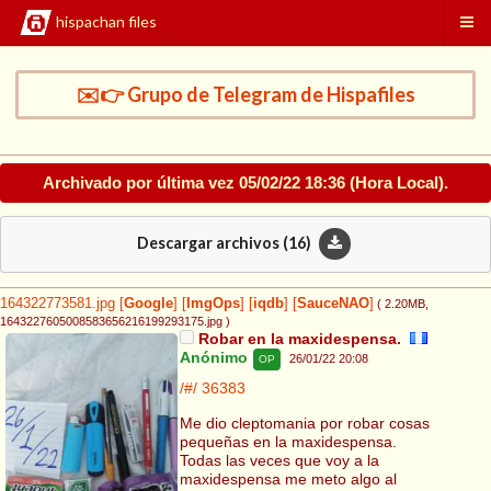
hispachan files
✉️👉 Grupo de Telegram de Hispafiles
Archivado por última vez
05/02/22 18:36
(Hora Local).
Descargar archivos (
16
)
164322773581.jpg
[
Google
]
[
ImgOps
]
[
iqdb
]
[
SauceNAO
]
( 2.20MB
,
1643227605008583656216199293175.jpg
)
Robar en la maxidespensa.
Anónimo
26/01/22 20:08
OP
/#/
36383
Me dio cleptomania por robar cosas
pequeñas en la maxidespensa.
Todas las veces que voy a la
maxidespensa me meto algo al