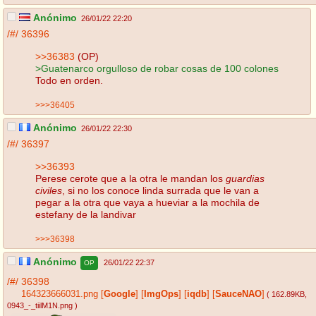
Anónimo
26/01/22 22:20
/#/
36396
>>36383
(OP)
>Guatenarco orgulloso de robar cosas de 100 colones
Todo en orden.
>>>36405
Anónimo
26/01/22 22:30
/#/
36397
>>36393
Perese cerote que a la otra le mandan los
guardias
civiles
, si no los conoce linda surrada que le van a
pegar a la otra que vaya a hueviar a la mochila de
estefany de la landivar
>>>36398
Anónimo
26/01/22 22:37
OP
/#/
36398
164323666031.png
[
Google
]
[
ImgOps
]
[
iqdb
]
[
SauceNAO
]
( 162.89KB
,
0943_-_tiilM1N.png
)