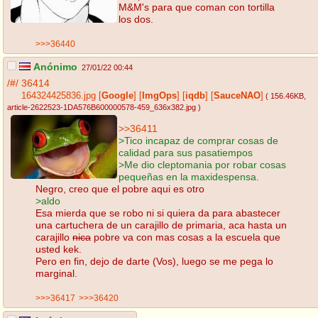
M&M's para que coman con tortilla
los dos.
>>>36440
Anónimo
27/01/22 00:44
/#/
36414
164324425836.jpg
[
Google
]
[
ImgOps
]
[
iqdb
]
[
SauceNAO
]
( 156.46KB
,
article-2622523-1DA576B600000578-459_636x382.jpg
)
>>36411
>Tico incapaz de comprar cosas de
calidad para sus pasatiempos
>Me dio cleptomania por robar cosas
pequeñas en la maxidespensa.
Negro, creo que el pobre aqui es otro
>aldo
Esa mierda que se robo ni si quiera da para abastecer
una cartuchera de un carajillo de primaria, aca hasta un
carajillo
nica
pobre va con mas cosas a la escuela que
usted kek.
Pero en fin, dejo de darte (Vos), luego se me pega lo
marginal.
>>>36417
>>>36420