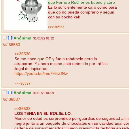
que Ferrero Rocher es bueno y caro
Es lo suficientemente caro como para
que op no pueda comprarlo y seguir
con su bocho kek
>>>36533
Anónimo
31/01/22 01:32
/#/
36533
>>36530
Se me hace que OP y fue a robárselo pero lo
atraparon. Y ahora mismo está detenido por tráfico
ilegal de lapiceros.
https://youtu.be/lms7k6rZfNw
>>>36537
Anónimo
31/01/22 04:59
/#/
36537
>>36533
LOS TENIA EN EL
BOLSILLO
.
Menor de edad es sorprendido por guardias de seguridad al i
negro junto a un paquete de chocolates en su cavidad anal con
cadena de supermercados y luego presumir la fechoria en rede