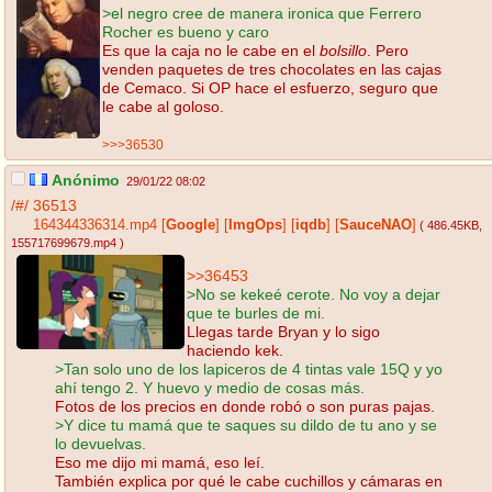
>el negro cree de manera ironica que Ferrero
Rocher es bueno y caro
Es que la caja no le cabe en el
bolsillo
. Pero
venden paquetes de tres chocolates en las cajas
de Cemaco. Si OP hace el esfuerzo, seguro que
le cabe al goloso.
>>>36530
Anónimo
29/01/22 08:02
/#/
36513
164344336314.mp4
[
Google
]
[
ImgOps
]
[
iqdb
]
[
SauceNAO
]
( 486.45KB
,
155717699679.mp4
)
>>36453
>No se kekeé cerote. No voy a dejar
que te burles de mi.
Llegas tarde Bryan y lo sigo
haciendo kek.
>Tan solo uno de los lapiceros de 4 tintas vale 15Q y yo
ahí tengo 2. Y huevo y medio de cosas más.
Fotos de los precios en donde robó o son puras pajas.
>Y dice tu mamá que te saques su dildo de tu ano y se
lo devuelvas.
Eso me dijo mi mamá, eso leí.
También explica por qué le cabe cuchillos y cámaras en