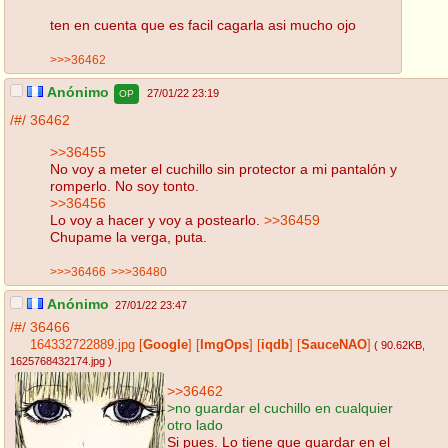
ten en cuenta que es facil cagarla asi mucho ojo
>>>36462
Anónimo
27/01/22 23:19
OP
/#/
36462
>>36455
No voy a meter el cuchillo sin protector a mi pantalón y
romperlo. No soy tonto.
>>36456
Lo voy a hacer y voy a postearlo.
>>36459
Chupame la verga, puta.
>>>36466
>>>36480
Anónimo
27/01/22 23:47
/#/
36466
164332722889.jpg
[
Google
]
[
ImgOps
]
[
iqdb
]
[
SauceNAO
]
( 90.62KB
,
1625768432174.jpg
)
>>36462
>no guardar el cuchillo en cualquier
otro lado
Si pues. Lo tiene que guardar en el