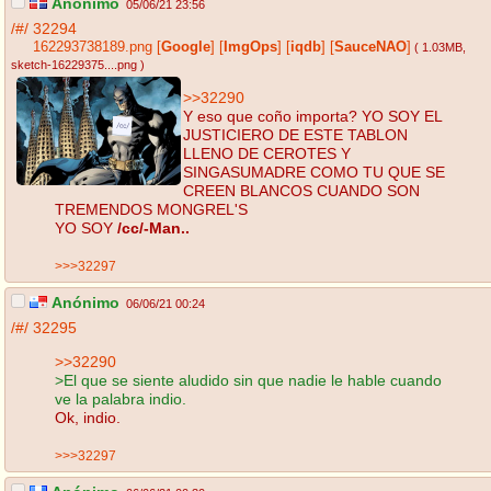
Anónimo
05/06/21 23:56
/#/
32294
162293738189.png
[
Google
]
[
ImgOps
]
[
iqdb
]
[
SauceNAO
]
( 1.03MB
,
sketch-16229375....png
)
>>32290
Y eso que coño importa? YO SOY EL
JUSTICIERO DE ESTE TABLON
LLENO DE CEROTES Y
SINGASUMADRE COMO TU QUE SE
CREEN BLANCOS CUANDO SON
TREMENDOS MONGREL'S
YO SOY
/cc/-Man..
>>>32297
Anónimo
06/06/21 00:24
/#/
32295
>>32290
>El que se siente aludido sin que nadie le hable cuando
ve la palabra indio.
Ok, indio.
>>>32297