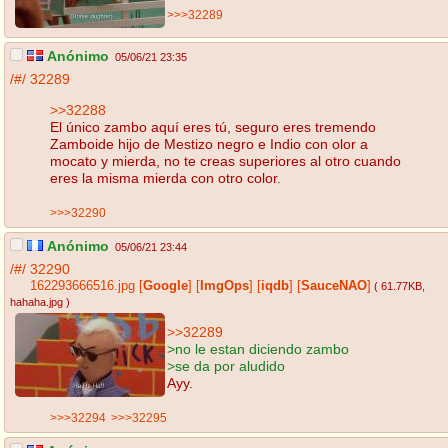
>>>32289
Anónimo
05/06/21 23:35
/#/
32289
>>32288
El único zambo aquí eres tú, seguro eres tremendo
Zamboide hijo de Mestizo negro e Indio con olor a
mocato y mierda, no te creas superiores al otro cuando
eres la misma mierda con otro color.
>>>32290
Anónimo
05/06/21 23:44
/#/
32290
162293666516.jpg
[
Google
]
[
ImgOps
]
[
iqdb
]
[
SauceNAO
]
( 61.77KB
,
hahaha.jpg
)
>>32289
>no le estan diciendo zambo
>se da por aludido
Ayy.
>>>32294
>>>32295