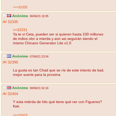
>>>32335
Anónimo
06/06/21 19:35
/#/
32335
>>32331
Ya te vi Ceta, pueden ser si quieren hasta 100 millones
de indios olor a mierda y aún asi seguirán siendo el
mismo Chicano Generator Lite v1.0
Anónimo
07/06/21 23:34
/#/
32395
La gusta es tan Chad que se ríe de este intento de bait,
mejor suerte para la proxima
Anónimo
08/06/21 02:16
/#/
32404
Y esta miérda de hilo qué tiene qué ver con Figueres?
Kek.
>>>32418