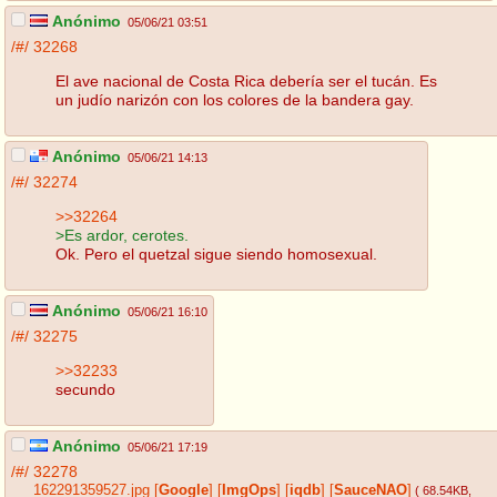
Anónimo
05/06/21 03:51
/#/
32268
El ave nacional de Costa Rica debería ser el tucán. Es
un judío narizón con los colores de la bandera gay.
Anónimo
05/06/21 14:13
/#/
32274
>>32264
>Es ardor, cerotes.
Ok. Pero el quetzal sigue siendo homosexual.
Anónimo
05/06/21 16:10
/#/
32275
>>32233
secundo
Anónimo
05/06/21 17:19
/#/
32278
162291359527.jpg
[
Google
]
[
ImgOps
]
[
iqdb
]
[
SauceNAO
]
( 68.54KB
,