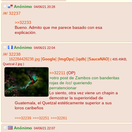
Anónimo
04/06/21 20:28
/#/
32237
>>32233
Bueno. Admito que me parece basado con esa
explicación.
Anónimo
04/06/21 22:04
/#/
32238
162284428238.jpg
[
Google
]
[
ImgOps
]
[
iqdb
]
[
SauceNAO
]
( 405.49KB
,
Quetzal-2.jpg
)
>>32211
(OP)
>otro post de Zambos con banderitas
rojas de /cc/ queriendo
perratencionar
Lo siento, otra vez viene un chapin a
demostrar la superioridad de
Guatemala, el Quetzal estéticamente superior a sus
loros caribeños
>>>32239
>>>32251
>>>32261
Anónimo
04/06/21 22:07