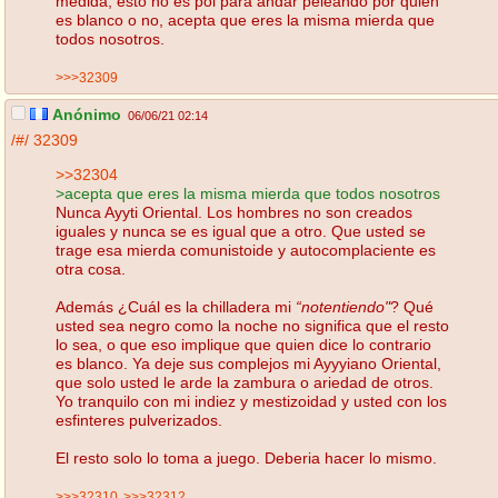
medida, esto no es pol para andar peleando por quien
es blanco o no, acepta que eres la misma mierda que
todos nosotros.
>>>32309
Anónimo
06/06/21 02:14
/#/
32309
>>32304
>acepta que eres la misma mierda que todos nosotros
Nunca Ayyti Oriental. Los hombres no son creados
iguales y nunca se es igual que a otro. Que usted se
trage esa mierda comunistoide y autocomplaciente es
otra cosa.
Además ¿Cuál es la chilladera mi
“notentiendo"
? Qué
usted sea negro como la noche no significa que el resto
lo sea, o que eso implique que quien dice lo contrario
es blanco. Ya deje sus complejos mi Ayyyiano Oriental,
que solo usted le arde la zambura o ariedad de otros.
Yo tranquilo con mi indiez y mestizoidad y usted con los
esfinteres pulverizados.
El resto solo lo toma a juego. Deberia hacer lo mismo.
>>>32310
>>>32312