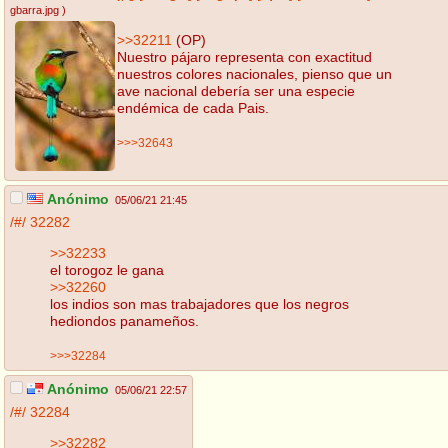
gbarra.jpg
)
>>32211
(OP)
Nuestro pájaro representa con exactitud
nuestros colores nacionales, pienso que un
ave nacional debería ser una especie
endémica de cada Pais.
>>>32643
Anónimo
05/06/21 21:45
/#/
32282
>>32233
el torogoz le gana
>>32260
los indios son mas trabajadores que los negros
hediondos panameños.
>>>32284
Anónimo
05/06/21 22:57
/#/
32284
>>32282