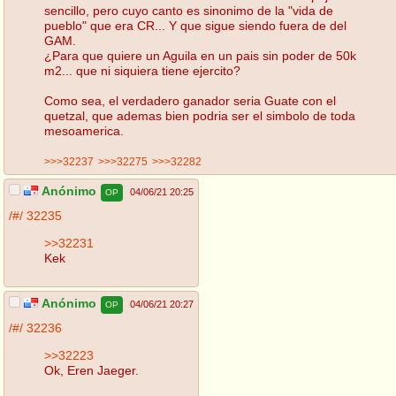
sencillo, pero cuyo canto es sinonimo de la "vida de
pueblo" que era CR... Y que sigue siendo fuera de del
GAM.
¿Para que quiere un Aguila en un pais sin poder de 50k
m2... que ni siquiera tiene ejercito?
Como sea, el verdadero ganador seria Guate con el
quetzal, que ademas bien podria ser el simbolo de toda
mesoamerica.
>>>32237
>>>32275
>>>32282
Anónimo
04/06/21 20:25
OP
/#/
32235
>>32231
Kek
Anónimo
04/06/21 20:27
OP
/#/
32236
>>32223
Ok, Eren Jaeger.