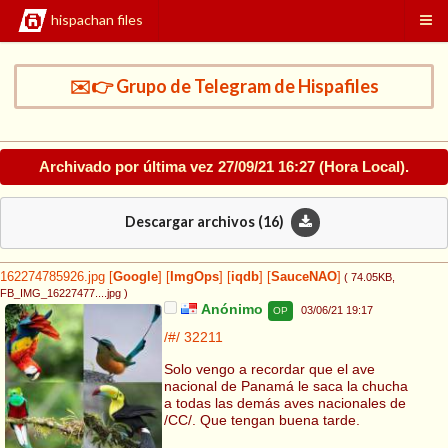
hispachan files
✉️👉 Grupo de Telegram de Hispafiles
Archivado por última vez
27/09/21 16:27
(Hora Local).
Descargar archivos (
16
)
162274785926.jpg
[
Google
]
[
ImgOps
]
[
iqdb
]
[
SauceNAO
]
( 74.05KB
,
FB_IMG_16227477....jpg
)
Anónimo
03/06/21 19:17
OP
/#/
32211
Solo vengo a recordar que el ave
nacional de Panamá le saca la chucha
a todas las demás aves nacionales de
/CC/. Que tengan buena tarde.