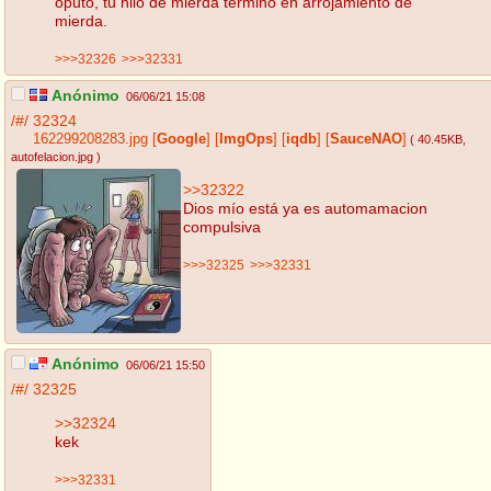
oputo, tu hilo de mierda terminó en arrojamiento de
mierda.
>>>32326
>>>32331
Anónimo
06/06/21 15:08
/#/
32324
162299208283.jpg
[
Google
]
[
ImgOps
]
[
iqdb
]
[
SauceNAO
]
( 40.45KB
,
autofelacion.jpg
)
>>32322
Dios mío está ya es automamacion
compulsiva
>>>32325
>>>32331
Anónimo
06/06/21 15:50
/#/
32325
>>32324
kek
>>>32331