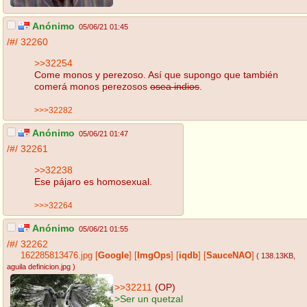
Anónimo
05/06/21 01:45
/#/
32260
>>32254
Come monos y perezoso. Así que supongo que también
comerá monos perezosos
osea indios
.
>>>32282
Anónimo
05/06/21 01:47
/#/
32261
>>32238
Ese pájaro es homosexual.
>>>32264
Anónimo
05/06/21 01:55
/#/
32262
162285813476.jpg
[
Google
]
[
ImgOps
]
[
iqdb
]
[
SauceNAO
]
( 138.13KB
,
aguila definicion.jpg
)
>>32211
(OP)
>Ser un quetzal