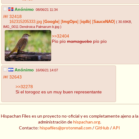
Anónimo
08/06/21 11:34
/#/
32418
162315205333.jpg
[
Google
]
[
ImgOps
]
[
iqdb
]
[
SauceNAO
]
( 30.69KB
,
IMG_0011 Dendroica Palmarum b.jpg
)
>>32404
Pío pío
mamaguebo
pío pío
Anónimo
16/06/21 14:07
/#/
32643
>>32278
Si el torogoz es un muy buen representante
Hispachan Files es un proyecto no-oficial y es completamente ajeno a la
administración de
hispachan.org
.
Contacto:
hispafiles@protonmail.com
/
GitHub
/
API