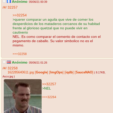
Anónimo
05/06/21 00:39
/#/
32257
>>32254
>querer comparar un aguila que vive de comer los
desperdicios de los mataderos cercanos de su habitad
frente al glorioso quetzal que no puede vivir en
cautiverio
NEL. Es como comparar el cemento de contacto con el
pegamento de caballo. Su valor simbolico no es el
mismo.
>>>32258
Anónimo
05/06/21 01:26
/#/
32258
162285640611.jpg
[
Google
]
[
ImgOps
]
[
iqdb
]
[
SauceNAO
]
( 8.17KB
,
Asco.jpg
)
>>32257
>NEL
>>>32264