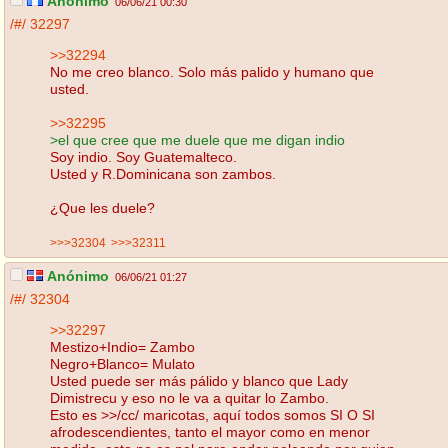
Anónimo
06/06/21 00:30
/#/
32297
>>32294
No me creo blanco. Solo más palido y humano que
usted.
>>32295
>el que cree que me duele que me digan indio
Soy indio. Soy Guatemalteco.
Usted y R.Dominicana son zambos.
¿Que les duele?
>>>32304
>>>32311
Anónimo
06/06/21 01:27
/#/
32304
>>32297
Mestizo+Indio= Zambo
Negro+Blanco= Mulato
Usted puede ser más pálido y blanco que Lady
Dimistrecu y eso no le va a quitar lo Zambo.
Esto es >>/cc/ maricotas, aquí todos somos SI O SI
afrodescendientes, tanto el mayor como en menor