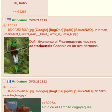
Ok, Indio.
>>>32288
Anónimo
05/06/21 23:19
/#/
32286
162293517069.jpg
[
Google
]
[
ImgOps
]
[
iqdb
]
[
SauceNAO
]
( 202.25KB
,
Resplendent_Quetzal_male_-_Cloud_Forest_in_Costa_R.jpg
)
Definitivamente el Pharomachrus mocinno
costaricensis
Cabanis es un ave hermosa.
Anónimo
05/06/21 23:32
/#/
32288
162293594832.jpg
[
Google
]
[
ImgOps
]
[
iqdb
]
[
SauceNAO
]
( 53.55KB
,
horse laughter.jpg
)
>>32284
>lo dice el zambito cogeyeguas