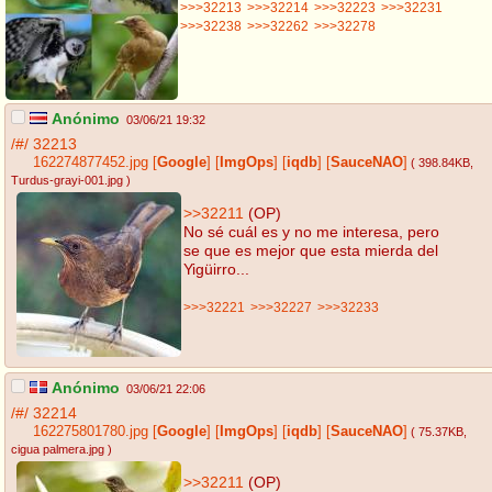
>>>32213
>>>32214
>>>32223
>>>32231
>>>32238
>>>32262
>>>32278
Anónimo
03/06/21 19:32
/#/
32213
162274877452.jpg
[
Google
]
[
ImgOps
]
[
iqdb
]
[
SauceNAO
]
( 398.84KB
,
Turdus-grayi-001.jpg
)
>>32211
(OP)
No sé cuál es y no me interesa, pero
se que es mejor que esta mierda del
Yigüirro...
>>>32221
>>>32227
>>>32233
Anónimo
03/06/21 22:06
/#/
32214
162275801780.jpg
[
Google
]
[
ImgOps
]
[
iqdb
]
[
SauceNAO
]
( 75.37KB
,
cigua palmera.jpg
)
>>32211
(OP)