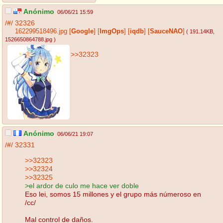
Anónimo
06/06/21 15:59
/#/
32326
162299518496.jpg
[
Google
]
[
ImgOps
]
[
iqdb
]
[
SauceNAO
]
( 191.14KB
,
1526650864788.jpg
)
>>32323
Anónimo
06/06/21 19:07
/#/
32331
>>32323
>>32324
>>32325
>el ardor de culo me hace ver doble
Eso lei, somos 15 millones y el grupo más númeroso en
/cc/
Mal control de daños.