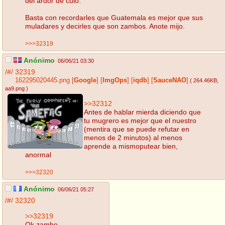
del ardor de culo.
Basta con recordarles que Guatemala es mejor que sus
muladares y decirles que son zambos. Anote mijo.
>>>32319
Anónimo
06/06/21 03:30
/#/
32319
162295020445.png
[
Google
]
[
ImgOps
]
[
iqdb
]
[
SauceNAO
]
( 264.46KB
,
aa9.png
)
>>32312
Antes de hablar mierda diciendo que
tu mugrero es mejor que el nuestro
(mentira que se puede refutar en
menos de 2 minutos) al menos
aprende a mismoputear bien,
anormal
>>>32320
Anónimo
06/06/21 05:27
/#/
32320
>>32319
Ok zambo.