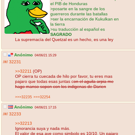
el PIB de Honduras
>posarte en la sangre de los
guerreros durante las batallas
>ser la encarnación de Kukulkan en
la tierra
>su traducción al español es
SAGRADO
La supremacía del Quetzal es un hecho, es una ley
Anónimo
04/06/21 15:29
/#/
32231
>>32211
(OP)
OP cierra tu cuecada de hilo por favor, tu eres mas
pajaro que todas esas juntas c
on el aguila arpia me
hago manso sopon con los indigenas de Darien
>>>32235
>>>32254
Anónimo
04/06/21 17:15
/#/
32233
>>32213
Ignorancia suya y nada más.
El valor de esa ave como simbolo es 10/10. Un pajaro