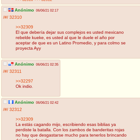
Anónimo
06/06/21 02:17
/#/
32310
>>32309
El que debería dejar sus complejos es usted mexicano
rebelde kueke, es usted al que le duele el año por
aceptar de que es un Latino Promedio, y para colmo se
proyecta Ayy
Anónimo
06/06/21 02:35
/#/
32311
>>32297
Ok indio.
Anónimo
06/06/21 02:42
/#/
32312
>>32309
La estás cagando mijo, escribiendo esas biblias ya
perdiste la batalla. Con los zambos de banderitas rojas
no hay que desgastarse mucho para tenerlos brincando