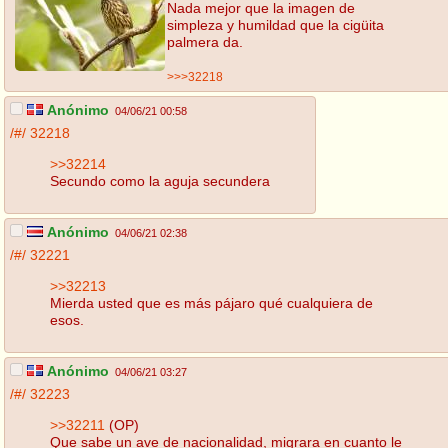
Nada mejor que la imagen de
simpleza y humildad que la cigüita
palmera da.
>>>32218
Anónimo
04/06/21 00:58
/#/
32218
>>32214
Secundo como la aguja secundera
Anónimo
04/06/21 02:38
/#/
32221
>>32213
Mierda usted que es más pájaro qué cualquiera de
esos.
Anónimo
04/06/21 03:27
/#/
32223
>>32211
(OP)
Que sabe un ave de nacionalidad, migrara en cuanto le