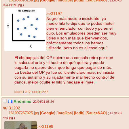
161906895289.jpg
[
Google
]
[
ImgOps
]
[
iqdb
]
[
SauceNAO
]
( 12.48KB
,
0CCBHhF.jpg
)
>>31197
Negro más necio e insistente, ya
medio hilo te dijo que te podes meter
bien el emulador con todo y pc en el
culo. Los emuladores pueden ser muy
útiles y son más que bienvenidos,
prácticamente todos los hemos
utilizado, pero no es el caso aquí.
El chupapijas del OP quiere una consola retro por qué
le salió del orto y el hecho de qué quiera y pueda
pagarla no quiere decir que tenga que pagar de más.
La bestia del OP ya fue suficiente claro mae, no insista
con su autismo y su rajadamente mal hecho control de
daños, mejor oculte el hilo y hágase el mae.
>>>31202
>>>31227
Anónimo
22/04/21 06:24
/#/
31202
161907267925.jpg
[
Google
]
[
ImgOps
]
[
iqdb
]
[
SauceNAO
]
( 47.91KB
,
You.jpg
)
>>31198