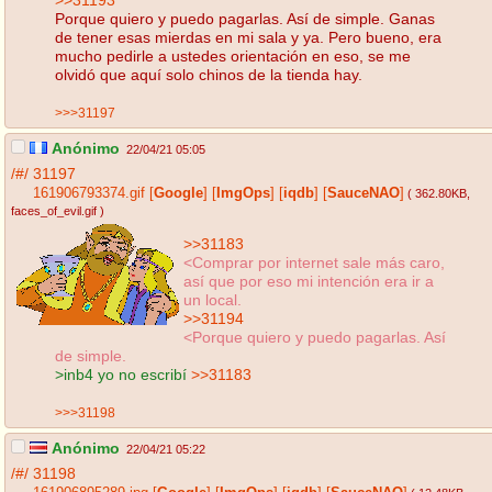
Porque quiero y puedo pagarlas. Así de simple. Ganas
de tener esas mierdas en mi sala y ya. Pero bueno, era
mucho pedirle a ustedes orientación en eso, se me
olvidó que aquí solo chinos de la tienda hay.
>>>31197
Anónimo
22/04/21 05:05
/#/
31197
161906793374.gif
[
Google
]
[
ImgOps
]
[
iqdb
]
[
SauceNAO
]
( 362.80KB
,
faces_of_evil.gif
)
>>31183
<Comprar por internet sale más caro,
así que por eso mi intención era ir a
un local.
>>31194
<Porque quiero y puedo pagarlas. Así
de simple.
>inb4 yo no escribí
>>31183
>>>31198
Anónimo
22/04/21 05:22
/#/
31198