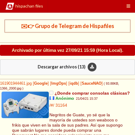
hispachan files
✉️👉 Grupo de Telegram de Hispafiles
Archivado por última vez
27/09/21 15:59
(Hora Local).
Descargar archivos (
13
)
161901944461.jpg
[
Google
]
[
ImgOps
]
[
iqdb
]
[
SauceNAO
]
( 93.88KB
,
1366_2000.jpg
)
¿Donde comprar consolas clásicas?
Anónimo
21/04/21 15:37
/#/
31164
Negritos de Guate, yo sé que la
mayoría de ustedes son weaboos o
frikis que viven en la sala de sus padres. Así que supongo
que sabrán lugares donde pueda comprar una