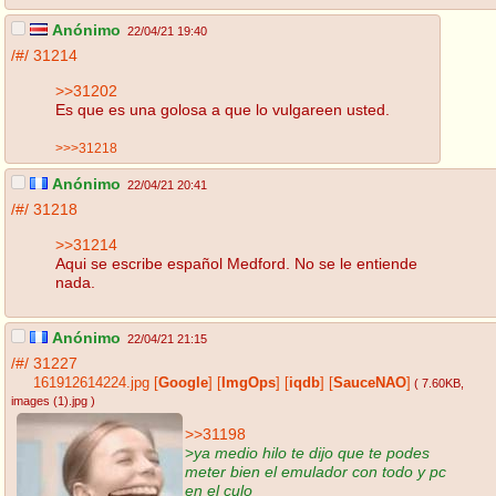
Anónimo
22/04/21 19:40
/#/
31214
>>31202
Es que es una golosa a que lo vulgareen usted.
>>>31218
Anónimo
22/04/21 20:41
/#/
31218
>>31214
Aqui se escribe español Medford. No se le entiende
nada.
Anónimo
22/04/21 21:15
/#/
31227
161912614224.jpg
[
Google
]
[
ImgOps
]
[
iqdb
]
[
SauceNAO
]
( 7.60KB
,
images (1).jpg
)
>>31198
>
ya medio hilo te dijo que te podes
meter bien el emulador con todo y pc
en el culo