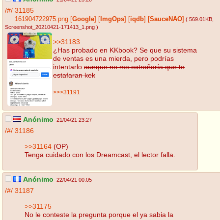
/#/
31185
161904722975.png
[
Google
]
[
ImgOps
]
[
iqdb
]
[
SauceNAO
]
( 569.01KB
,
Screenshot_20210421-171413_1.png
)
>>31183
¿Has probado en KKbook? Se que su sistema
de ventas es una mierda, pero podrías
intentarlo
aunque no me extrañaría que te
estafaran kek
>>>31191
Anónimo
21/04/21 23:27
/#/
31186
>>31164
(OP)
Tenga cuidado con los Dreamcast, el lector falla.
Anónimo
22/04/21 00:05
/#/
31187
>>31175
No le conteste la pregunta porque el ya sabia la