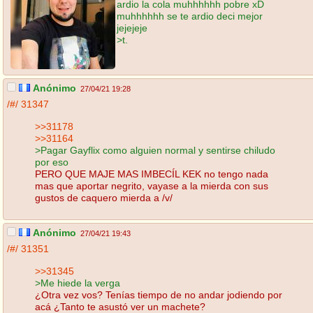
ardio la cola muhhhhhh pobre xD
muhhhhhh se te ardio deci mejor
jejejeje
>t.
Anónimo
27/04/21 19:28
/#/
31347
>>31178
>>31164
>Pagar Gayflix como alguien normal y sentirse chiludo
por eso
PERO QUE MAJE MAS IMBECÍL KEK no tengo nada
mas que aportar negrito, vayase a la mierda con sus
gustos de caquero mierda a /v/
Anónimo
27/04/21 19:43
/#/
31351
>>31345
>Me hiede la verga
¿Otra vez vos? Tenías tiempo de no andar jodiendo por
acá ¿Tanto te asustó ver un machete?