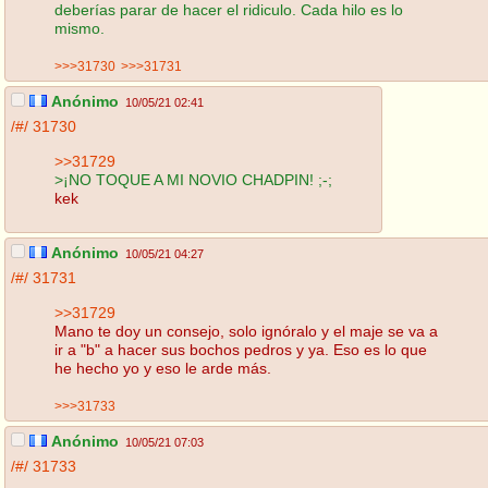
deberías parar de hacer el ridiculo. Cada hilo es lo
mismo.
>>>31730
>>>31731
Anónimo
10/05/21 02:41
/#/
31730
>>31729
>¡NO TOQUE A MI NOVIO CHADPIN! ;-;
kek
Anónimo
10/05/21 04:27
/#/
31731
>>31729
Mano te doy un consejo, solo ignóralo y el maje se va a
ir a "b" a hacer sus bochos pedros y ya. Eso es lo que
he hecho yo y eso le arde más.
>>>31733
Anónimo
10/05/21 07:03
/#/
31733