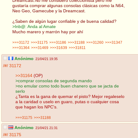
Dreamcast.No me considero coleccionista pero me
gustaría comprar algunas consolas clásicas como la N64,
Neo Geo, Gamecube y la Dreamcast.
¿Saben de algún lugar confiable y de buena calidad?
>Inb@: Anda al Amate
Mucho marero y marrón hay por ahí
>>>31172
>>>31175
>>>31186
>>>31188
>>>31260
>>>31347
>>>31364
>>>31469
>>>31639
>>>31811
Anónimo
21/04/21 19:35
/#/
31172
>>31164
(OP)
>comprar consolas de segunda mando
>no emular como todo buen chanero que se jacta de
serlo
¿Tanta es la gana de quemar el pisto? Mejor regaleselo
a la caridad o uselo en guaro, putas o cualquier cosa
que hagan los NPC's.
>>>31175
>>>31188
Anónimo
21/04/21 21:31
/#/
31175