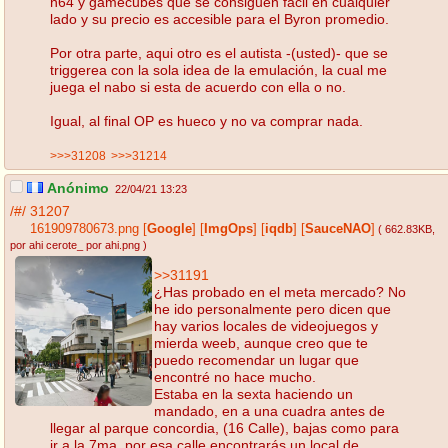
n64 y gamecubes que se consiguen facil en cualquier
lado y su precio es accesible para el Byron promedio.
Por otra parte, aqui otro es el autista -(usted)- que se
triggerea con la sola idea de la emulación, la cual me
juega el nabo si esta de acuerdo con ella o no.
Igual, al final OP es hueco y no va comprar nada.
>>>31208
>>>31214
Anónimo
22/04/21 13:23
/#/
31207
161909780673.png
[
Google
]
[
ImgOps
]
[
iqdb
]
[
SauceNAO
]
( 662.83KB
,
por ahi cerote_ por ahi.png
)
>>31191
¿Has probado en el meta mercado? No
he ido personalmente pero dicen que
hay varios locales de videojuegos y
mierda weeb, aunque creo que te
puedo recomendar un lugar que
encontré no hace mucho.
Estaba en la sexta haciendo un
mandado, en a una cuadra antes de
llegar al parque concordia, (16 Calle), bajas como para
ir a la 7ma, por esa calle encontrarás un local de