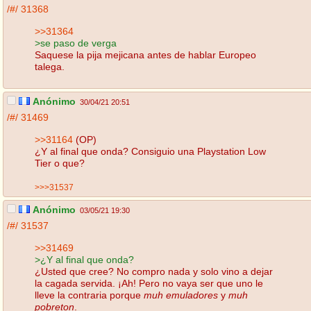
/#/
31368
>>31364
>se paso de verga
Saquese la pija mejicana antes de hablar Europeo
talega.
Anónimo
30/04/21 20:51
/#/
31469
>>31164
(OP)
¿Y al final que onda? Consiguio una Playstation Low
Tier o que?
>>>31537
Anónimo
03/05/21 19:30
/#/
31537
>>31469
>¿Y al final que onda?
¿Usted que cree? No compro nada y solo vino a dejar
la cagada servida. ¡Ah! Pero no vaya ser que uno le
lleve la contraria porque
muh emuladores
y
muh
pobreton
.