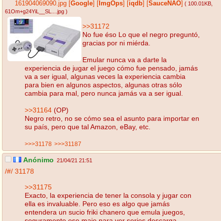
161904069090.jpg
[
Google
]
[
ImgOps
]
[
iqdb
]
[
SauceNAO
]
( 100.01KB
,
61Om+g24YiL__SL....jpg
)
>>31172
No fue éso Lo que el negro preguntó,
gracias por ni miérda.
Emular nunca va a darte la
experiencia de jugar el juego cómo fue pensado, jamás
va a ser igual, algunas veces la experiencia cambia
para bien en algunos aspectos, algunas otras sólo
cambia para mal, pero nunca jamás va a ser igual.
>>31164
(OP)
Negro retro, no se cómo sea el asunto para importar en
su país, pero que tal Amazon, eBay, etc.
>>>31178
>>>31187
Anónimo
21/04/21 21:51
/#/
31178
>>31175
Exacto, la experiencia de tener la consola y jugar con
ella es invaluable. Pero eso es algo que jamás
entendera un sucio friki chanero que emula juegos,
seguramente ese maje para ver series descarga