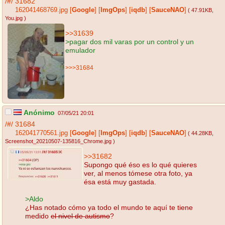
/#/
31682
162041468769.jpg
[
Google
]
[
ImgOps
]
[
iqdb
]
[
SauceNAO
]
( 47.91KB
,
You.jpg
)
>>31639
>pagar dos mil varas por un control y un
emulador
>>>31684
Anónimo
07/05/21 20:01
/#/
31684
162041770561.jpg
[
Google
]
[
ImgOps
]
[
iqdb
]
[
SauceNAO
]
( 44.28KB
,
Screenshot_20210507-135816_Chrome.jpg
)
>>31682
Supongo qué éso es lo qué quieres
ver, al menos tómese otra foto, ya
ésa está muy gastada.
>Aldo
¿Has notado cómo ya todo el mundo te aquí te tiene
medido
el nivel de autismo
?