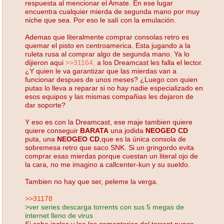
respuesta al mencionar el Amate. En ese lugar
encuentra cualquier mierda de segunda mano por muy
niche que sea. Por eso le salí con la emulación.
Ademas que literalmente comprar consolas retro es
quemar el pisto en centroamerica. Esta jugando a la
ruleta rusa al comprar algo de segunda mano. Ya lo
dijieron aqui
>>31164,
a los Dreamcast les falla el lector.
¿Y quien le va garantizar que las mierdas van a
funcionar despues de unos meses? ¿Luego con quien
putas lo lleva a reparar si no hay nadie especializado en
esos equipos y las mismas compañias les dejaron de
dar soporte?
Y eso es con la Dreamcast, ese maje tambien quiere
quiere conseguir
BARATA
una jodida
NEOGEO CD
puta, una
NEOGEO CD
,que es la única consola de
sobremesa retro que saco SNK. Si un gringordo evita
comprar esas mierdas porque cuestan un literal ojo de
la cara, no me imagino a callcenter-kun y su sueldo.
Tambien no hay que ser, peleme la verga.
>>31178
>ver series descarga torrents con sus 5 megas de
internet lleno de virus
Si sabe ingles y lee los comentarios del torrent nunca