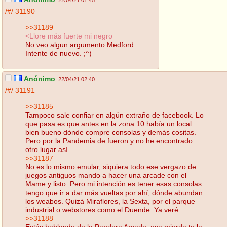
22/04/21 01:45
/#/
31190
>>31189
<Llore más fuerte mi negro
No veo algun argumento Medford.
Intente de nuevo. ;^)
Anónimo
22/04/21 02:40
/#/
31191
>>31185
Tampoco sale confiar en algún extraño de facebook. Lo
que pasa es que antes en la zona 10 había un local
bien bueno dónde compre consolas y demás cositas.
Pero por la Pandemia de fueron y no he encontrado
otro lugar así.
>>31187
No es lo mismo emular, siquiera todo ese vergazo de
juegos antiguos mando a hacer una arcade con el
Mame y listo. Pero mi intención es tener esas consolas
tengo que ir a dar más vueltas por ahí, dónde abundan
los weabos. Quizá Miraflores, la Sexta, por el parque
industrial o webstores como el Duende. Ya veré...
>>31188
Estás hablando de la Pandora Arcade, esa mierda te la