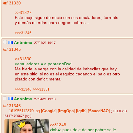
/#/
31330
>>31327
Este maje sigue de necio con sus emuladores, torrents
y demás mierdas para negros pobres...
>>>31345
Anónimo
27/04/21 19:17
/#/
31345
>>31330
>emuladorez = a pobrez xDxd
Me hiede la verga con la calidad de imbeciles que hay
en este sitio, si no es el esquizo cagando el palo es otro
pisado con deficit mental.
>>>31346
>>>31351
Anónimo
27/04/21 19:18
/#/
31346
161955112870.jpg
[
Google
]
[
ImgOps
]
[
iqdb
]
[
SauceNAO
]
( 161.03KB
,
161474700675.jpg
)
>>31345
>inb4: puez deje de ser pobre se le