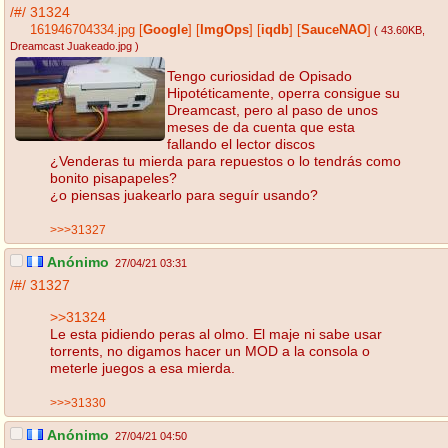
/#/
31324
161946704334.jpg
[
Google
]
[
ImgOps
]
[
iqdb
]
[
SauceNAO
]
( 43.60KB
,
Dreamcast Juakeado.jpg
)
Tengo curiosidad de Opisado
Hipotéticamente, operra consigue su
Dreamcast, pero al paso de unos
meses de da cuenta que esta
fallando el lector discos
¿Venderas tu mierda para repuestos o lo tendrás como
bonito pisapapeles?
¿o piensas juakearlo para seguír usando?
>>>31327
Anónimo
27/04/21 03:31
/#/
31327
>>31324
Le esta pidiendo peras al olmo. El maje ni sabe usar
torrents, no digamos hacer un MOD a la consola o
meterle juegos a esa mierda.
>>>31330
Anónimo
27/04/21 04:50