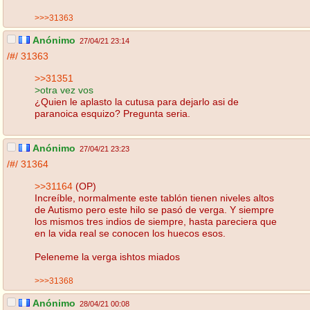
>>>31363
Anónimo
27/04/21 23:14
/#/
31363
>>31351
>otra vez vos
¿Quien le aplasto la cutusa para dejarlo asi de
paranoica esquizo? Pregunta seria.
Anónimo
27/04/21 23:23
/#/
31364
>>31164
(OP)
Increíble, normalmente este tablón tienen niveles altos
de Autismo pero este hilo se pasó de verga. Y siempre
los mismos tres indios de siempre, hasta pareciera que
en la vida real se conocen los huecos esos.
Peleneme la verga ishtos miados
>>>31368
Anónimo
28/04/21 00:08