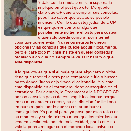
Y dale con la emulación, si ni siquiera la
implique en el post que cito. Me quedo
claro que OP quiere comprar sus consolas,
pues hizo saber que esa es su posible
intención. Con lo que estoy jodiendo a OP
es que quiere comprar algo que
posiblemente no tiene el pisto para costear
o que solo puede comprar por internet,
cosa que quiere evitar. Ya varios negros le dieron
opciones y las consolas que puede adquirir localmente,
pero el care'todo mi chile insiste en querer conseguir
regalado algo que no siempre le va salir barato o que
este disponible.
A lo que voy es que si el maje quiere algo caro o niche,
tiene que tener el dinero para comprarlo e irlo a buscar
hasta donde Judas dejo tirado el calzoncillo. Y si esto
esta disponibld en el extranjero, debe conseguirlo en el
extranjero. Por ejemplo, la Dreamcast o la NEOGEO CD
no son consolas pajas de conseguir localmente porque
en su momento era caras y su distribución fue limitada
en nuestro pais, por lo que va costar un huevo
conseguirlas. Yo por mi parte ya pase por esos rollos en
su momento y se de primera mano que las mierdas que
venden localmente son de mala calidad, por lo que no
vale la pena arriesgar con el mercado local, salvo los