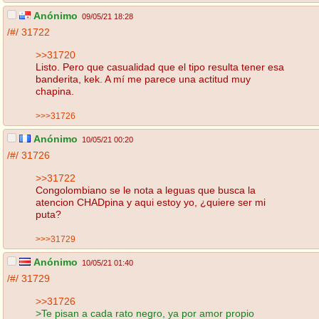
Anónimo
09/05/21 18:28
/#/
31722
>>31720
Listo. Pero que casualidad que el tipo resulta tener esa
banderita, kek. A mí me parece una actitud muy
chapina.
>>>31726
Anónimo
10/05/21 00:20
/#/
31726
>>31722
Congolombiano se le nota a leguas que busca la
atencion CHADpina y aqui estoy yo, ¿quiere ser mi
puta?
>>>31729
Anónimo
10/05/21 01:40
/#/
31729
>>31726
>Te pisan a cada rato negro, ya por amor propio