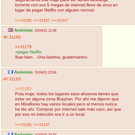
torrents con sus 5 megas de internet lleno de virus en
lugar de pagar Netlfix con alguien normal.
>>>31180
>>>31187
>>>31347
Anónimo
21/04/21 21:58
/#/
31180
>>31178
>pagar Netlfix
Ibas bien... Una lastima, guatemarero.
Anónimo
21/04/21 23:06
/#/
31183
>>31181
Puta maje, todos los lugares esos ahuevos tienen que
estar en alguna zona Brayhan. Por ahí me dijeron que
en Miraflores hay varios locales pero al menos nunca
he ido ahí. Comprar por internet sale más caro, así que
por eso mi intención era ir a un local.
>>>31185
>>>31197
Anónimo
21/04/21 23:20