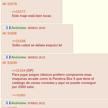
/#/
31578
>>31577
Este maje está bien lucas
Anónimo
05/05/21 18:03
/#/
31606
>>31548
Solito usted se delata esquizo lel
Anónimo
06/05/21 18:13
/#/
31639
>>31164
(OP)
Para jugar juegos clásicos prefiero comprarme esas
maquinas arcade como la Pandora Box 9 que tiene el
catálogo de varias consolas y aquí se puede conseguir
por 2000 tukis.
>>>31682
Anónimo
07/05/21 19:11