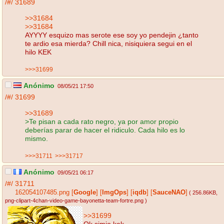
/#/
31689
>>31684
>>31684
AYYYY esquizo mas serote ese soy yo pendejin ¿tanto
te ardio esa mierda? Chill nica, nisiquiera segui en el
hilo KEK
>>>31699
Anónimo
08/05/21 17:50
/#/
31699
>>31689
>Te pisan a cada rato negro, ya por amor propio
deberías parar de hacer el ridiculo. Cada hilo es lo
mismo.
>>>31711
>>>31717
Anónimo
09/05/21 06:17
/#/
31711
162054107485.png
[
Google
]
[
ImgOps
]
[
iqdb
]
[
SauceNAO
]
( 256.86KB
,
png-clipart-4chan-video-game-bayonetta-team-fortre.png
)
>>31699
Ok simio kek