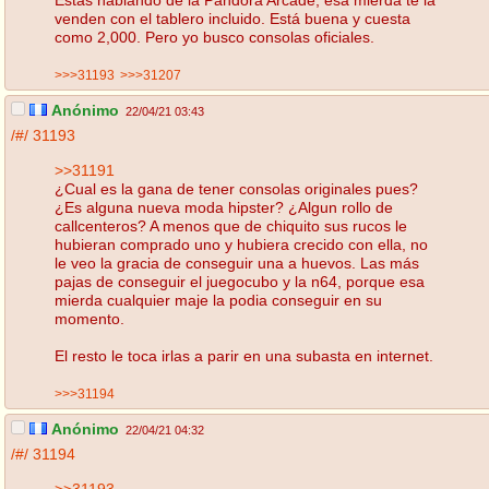
venden con el tablero incluido. Está buena y cuesta
como 2,000. Pero yo busco consolas oficiales.
>>>31193
>>>31207
Anónimo
22/04/21 03:43
/#/
31193
>>31191
¿Cual es la gana de tener consolas originales pues?
¿Es alguna nueva moda hipster? ¿Algun rollo de
callcenteros? A menos que de chiquito sus rucos le
hubieran comprado uno y hubiera crecido con ella, no
le veo la gracia de conseguir una a huevos. Las más
pajas de conseguir el juegocubo y la n64, porque esa
mierda cualquier maje la podia conseguir en su
momento.
El resto le toca irlas a parir en una subasta en internet.
>>>31194
Anónimo
22/04/21 04:32
/#/
31194
>>31193