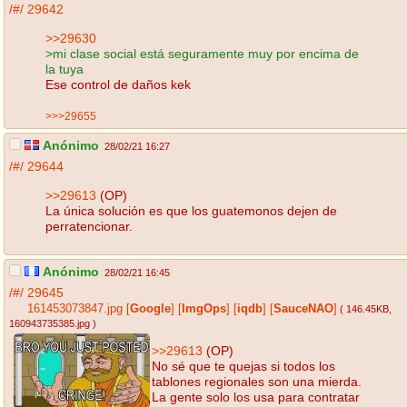
/#/
29642
>>29630
>mi clase social está seguramente muy por encima de
la tuya
Ese control de daños kek
>>>29655
Anónimo
28/02/21 16:27
/#/
29644
>>29613
(OP)
La única solución es que los guatemonos dejen de
perratencionar.
Anónimo
28/02/21 16:45
/#/
29645
161453073847.jpg
[
Google
]
[
ImgOps
]
[
iqdb
]
[
SauceNAO
]
( 146.45KB
,
160943735385.jpg
)
>>29613
(OP)
No sé que te quejas si todos los
tablones regionales son una mierda.
La gente solo los usa para contratar