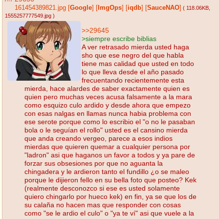
161454389821.jpg
[
Google
]
[
ImgOps
]
[
iqdb
]
[
SauceNAO
]
( 118.06KB
,
1555257777549.jpg
)
>>29645
>siempre escribe biblias
A ver retrasado mierda usted haga
sho que ese negro del que habla
tiene mas calidad que usted en todo
lo que lleva desde el año pasado
frecuentando recientemente esta
mierda, hace alardes de saber exactamente quien es
quien pero muchas veces acusa falsamente a la mara
como esquizo culo ardido y desde ahora que empezo
con esas nalgas en llamas nunca habia problema con
ese serote porque como lo escribio el "o no le pasaban
bola o le seguían el rollo" usted es el cansino mierda
que anda creando vergeo, parece a esos indios
mierdas que quieren quemar a cualquier persona por
"ladron" asi que haganos un favor a todos y ya pare de
forzar sus obsesiones por que no aguanta la
chingadera y le ardieron tanto el fundillo ¿o se maleo
porque le dijieron fello en su bella foto que posteo? Kek
(realmente desconozco si ese es usted solamente
quiero chingarlo por hueco kek) en fin, ya se que los de
su calaña no hacen mas que responder con cosas
como "se le ardio el culo" o "ya te ví" asi que vuele a la