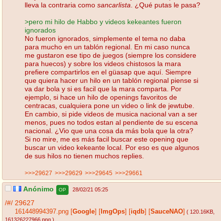
lleva la contraria como
sancarlista
. ¿Qué putas le pasa?
>pero mi hilo de Habbo y videos kekeantes fueron
ignorados
No fueron ignorados, simplemente el tema no daba
para mucho en un tablón regional. En mi caso nunca
me gustaron ese tipo de juegos (siempre los considere
para huecos) y sobre los videos chistosos la mara
prefiere compartirlos en el güasap que aquí. Siempre
que quiera hacer un hilo en un tablón regional piense si
va dar bola y si es facil que la mara comparta. Por
ejemplo, si hace un hilo de openings favoritos de
centracas, cualquiera pone un video o link de jewtube.
En cambio, si pide videos de musica nacional van a ser
menos, pues no todos estan al pendiente de su escena
nacional. ¿Vio que una cosa da más bola que la otra?
Si no mire, me es más facil buscar este opening que
buscar un video kekeante local. Por eso es que algunos
de sus hilos no tienen muchos replies.
>>>29627
>>>29629
>>>29645
>>>29661
Anónimo
28/02/21 05:25
OP
/#/
29627
161448994397.png
[
Google
]
[
ImgOps
]
[
iqdb
]
[
SauceNAO
]
( 120.16KB
,
161326227966.png
)