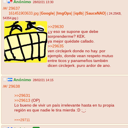
Anónimo
28/02/21 13:30
/#/
29637
161451903633.jpg
[
Google
]
[
ImgOps
]
[
iqdb
]
[
SauceNAO
]
( 24.25KB
,
54354.jpg
)
>>29630
¿y eso se supone que debe
sorprenderme? KEK.
ya mejor quédate callado.
>>29635
ven circlejerk donde no hay. por
ejemplo, donde vean respeto mutuo
entre ticos y panameños también
dicen circlejerk. puro ardor de ano.
Anónimo
28/02/21 14:15
/#/
29638
>>29631
>>29613
(OP)
Lo bueno de vivir un país irrelevante hasta en tu propia
región es que nadie le tira mierda :D ;_;
>>>29711