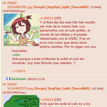
/#/
29662
161454667091.jpg
[
Google
]
[
ImgOps
]
[
iqdb
]
[
SauceNAO
]
( 35.94KB
,
160875595568.jpg
)
>>29613
(OP)
Y al final del día este hilo hilo resultó
ser más de lo mismo kek. Los
panameños con el culo ardido, el
cerote de las biblias y el pisado
obesionado con la USAC. Fue un
error mío creer que tanto simio
podría cambiar. Por mi sigan con sus
huecadas.
>aldo
Solo porque a todo el Mundo le ardió el culo les
recuerdo, soy más fichudo que ustedes :')
>>>29678
Anónimo
28/02/21 21:38
/#/
29664
161454833075.png
[
Google
]
[
ImgOps
]
[
iqdb
]
[
SauceNAO
]
( 151.56KB
,
161362379699.png
)
>>29613
(OP)
A los que les arde el culo es a los