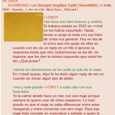
/#/
29626
161448829421.mp4
[
Google
]
[
ImgOps
]
[
iqdb
]
[
SauceNAO
]
( 17.91MB
,
DNA² - Opening _ L_Arc~en~Ciel - Blurry Eyes _ DNA.mp4
)
>>29619
>los ticos son bien huecos y creidos
Si hubiera estado en 2015 en >>/int/
no los habria soportado. Hasta
tenian a verga al resto con sus hilos
de costa rica general. Hoy en dia de
lo único que me quejo de ellos es
cuando uno les da un reply en un hilo e ignoran la
respuesta hasta que otro costarricense se las dé, sin
importar que les den la misma respuesta que usted les
dio ¿Qué putas?
>ahora los dominicanos se les ardió el culo de la nada
En >>/pol/ quizas. Aqui le he dado algun reply de vez en
cuando sin iniciar algun tipo de pleito.
>vos y este pisado
>>29617
a cada rato con sus
huecadas
Yo la calme desde hace un rato con ese maje porque
siempre le quiere usar de chivo expiatorio. Lo más
pisado es que el maje no sabe diferenciar entre estar
chingando y entre conversar con otro maje. Para ese
maje todo consiste en
mascotear
y señalar a quien le