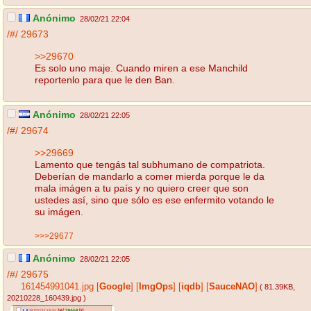
Anónimo
28/02/21 22:04
/#/
29673
>>29670
Es solo uno maje. Cuando miren a ese Manchild
reportenlo para que le den Ban.
Anónimo
28/02/21 22:05
/#/
29674
>>29669
Lamento que tengás tal subhumano de compatriota.
Deberían de mandarlo a comer mierda porque le da
mala imágen a tu país y no quiero creer que son
ustedes así, sino que sólo es ese enfermito votando le
su imágen.
>>>29677
Anónimo
28/02/21 22:05
/#/
29675
161454991041.jpg
[
Google
]
[
ImgOps
]
[
iqdb
]
[
SauceNAO
]
( 81.39KB
,
20210228_160439.jpg
)