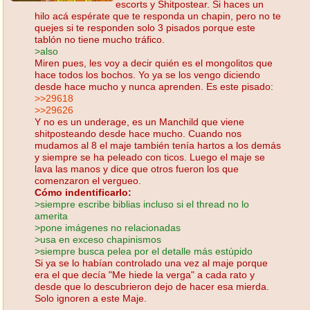
escorts y Shitpostear. Si haces un
hilo acá espérate que te responda un chapin, pero no te
quejes si te responden solo 3 pisados porque este
tablón no tiene mucho tráfico.
>also
Miren pues, les voy a decir quién es el mongolitos que
hace todos los bochos. Yo ya se los vengo diciendo
desde hace mucho y nunca aprenden. Es este pisado:
>>29618
>>29626
Y no es un underage, es un Manchild que viene
shitposteando desde hace mucho. Cuando nos
mudamos al 8 el maje también tenía hartos a los demás
y siempre se ha peleado con ticos. Luego el maje se
lava las manos y dice que otros fueron los que
comenzaron el vergueo.
Cómo indentificarlo:
>siempre escribe biblias incluso si el thread no lo
amerita
>pone imágenes no relacionadas
>usa en exceso chapinismos
>siempre busca pelea por el detalle más estúpido
Si ya se lo habían controlado una vez al maje porque
era el que decía "Me hiede la verga" a cada rato y
desde que lo descubrieron dejo de hacer esa mierda.
Solo ignoren a este Maje.