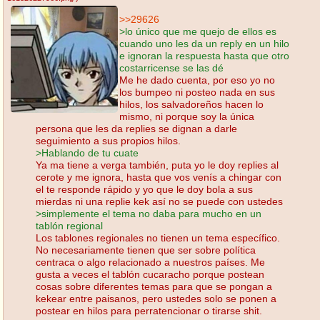
>>29626
>lo único que me quejo de ellos es
cuando uno les da un reply en un hilo
e ignoran la respuesta hasta que otro
costarricense se las dé
Me he dado cuenta, por eso yo no
los bumpeo ni posteo nada en sus
hilos, los salvadoreños hacen lo
mismo, ni porque soy la única
persona que les da replies se dignan a darle
seguimiento a sus propios hilos.
>Hablando de tu cuate
Ya ma tiene a verga también, puta yo le doy replies al
cerote y me ignora, hasta que vos venís a chingar con
el te responde rápido y yo que le doy bola a sus
mierdas ni una replie kek así no se puede con ustedes
>simplemente el tema no daba para mucho en un
tablón regional
Los tablones regionales no tienen un tema específico.
No necesariamente tienen que ser sobre política
centraca o algo relacionado a nuestros países. Me
gusta a veces el tablón cucaracho porque postean
cosas sobre diferentes temas para que se pongan a
kekear entre paisanos, pero ustedes solo se ponen a
postear en hilos para perratencionar o tirarse shit.