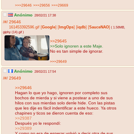
>>>29646
>>>29656
>>>29669
Anónimo
28/02/21 17:38
/#/
29646
161453392596.gif
[
Google
]
[
ImgOps
]
[
iqdb
]
[
SauceNAO
]
( 1.58MB
,
giphy (14).gif
)
>>29645
>>Solo ignoren a este Maje.
No es tan simple de ignorar.
>>>29649
Anónimo
28/02/21 17:54
/#/
29649
>>29646
Hagan lo que yo hago, ignoren por completo sus
bochos de mierda y si viene a postear a uno de sus
hilos con sus mierdas solo denle hide. Con las pistas
que les dije es fácil indentificar a este hueco. Ya otros
chapines y ticos se dieron cuenta de eso:
>>29387
Después yo le respondí:
>>29389
Y como no era de esperar volvió a decir otra de sus