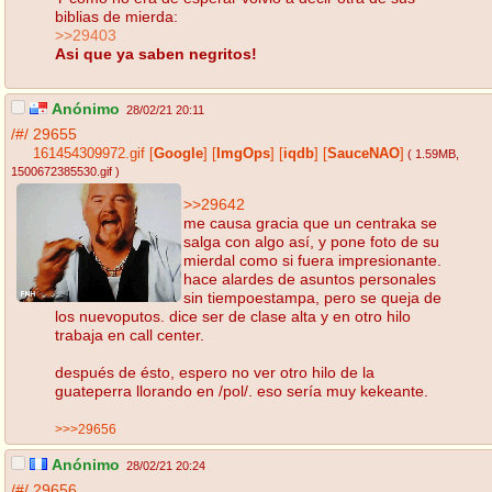
biblias de mierda:
>>29403
Asi que ya saben negritos!
Anónimo
28/02/21 20:11
/#/
29655
161454309972.gif
[
Google
]
[
ImgOps
]
[
iqdb
]
[
SauceNAO
]
( 1.59MB
,
1500672385530.gif
)
>>29642
me causa gracia que un centraka se
salga con algo así, y pone foto de su
mierdal como si fuera impresionante.
hace alardes de asuntos personales
sin tiempoestampa, pero se queja de
los nuevoputos. dice ser de clase alta y en otro hilo
trabaja en call center.
después de ésto, espero no ver otro hilo de la
guateperra llorando en /pol/. eso sería muy kekeante.
>>>29656
Anónimo
28/02/21 20:24
/#/
29656