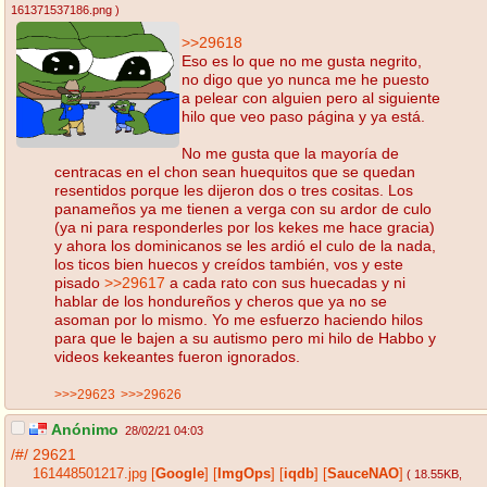
161371537186.png
)
>>29618
Eso es lo que no me gusta negrito,
no digo que yo nunca me he puesto
a pelear con alguien pero al siguiente
hilo que veo paso página y ya está.
No me gusta que la mayoría de
centracas en el chon sean huequitos que se quedan
resentidos porque les dijeron dos o tres cositas. Los
panameños ya me tienen a verga con su ardor de culo
(ya ni para responderles por los kekes me hace gracia)
y ahora los dominicanos se les ardió el culo de la nada,
los ticos bien huecos y creídos también, vos y este
pisado
>>29617
a cada rato con sus huecadas y ni
hablar de los hondureños y cheros que ya no se
asoman por lo mismo. Yo me esfuerzo haciendo hilos
para que le bajen a su autismo pero mi hilo de Habbo y
videos kekeantes fueron ignorados.
>>>29623
>>>29626
Anónimo
28/02/21 04:03
/#/
29621
161448501217.jpg
[
Google
]
[
ImgOps
]
[
iqdb
]
[
SauceNAO
]
( 18.55KB
,