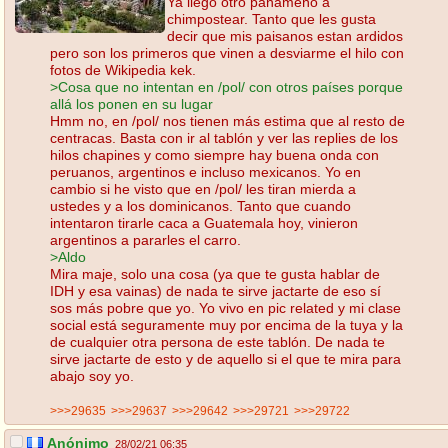
Ya llegó otro panameño a
chimpostear. Tanto que les gusta
decir que mis paisanos estan ardidos
pero son los primeros que vinen a desviarme el hilo con
fotos de Wikipedia kek.
>Cosa que no intentan en /pol/ con otros países porque
allá los ponen en su lugar
Hmm no, en /pol/ nos tienen más estima que al resto de
centracas. Basta con ir al tablón y ver las replies de los
hilos chapines y como siempre hay buena onda con
peruanos, argentinos e incluso mexicanos. Yo en
cambio si he visto que en /pol/ les tiran mierda a
ustedes y a los dominicanos. Tanto que cuando
intentaron tirarle caca a Guatemala hoy, vinieron
argentinos a pararles el carro.
>Aldo
Mira maje, solo una cosa (ya que te gusta hablar de
IDH y esa vainas) de nada te sirve jactarte de eso sí
sos más pobre que yo. Yo vivo en pic related y mi clase
social está seguramente muy por encima de la tuya y la
de cualquier otra persona de este tablón. De nada te
sirve jactarte de esto y de aquello si el que te mira para
abajo soy yo.
>>>29635
>>>29637
>>>29642
>>>29721
>>>29722
Anónimo
28/02/21 06:35