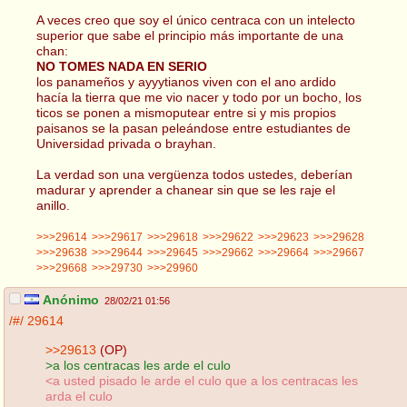
A veces creo que soy el único centraca con un intelecto
superior que sabe el principio más importante de una
chan:
NO TOMES NADA EN SERIO
los panameños y ayyytianos viven con el ano ardido
hacía la tierra que me vio nacer y todo por un bocho, los
ticos se ponen a mismoputear entre si y mis propios
paisanos se la pasan peleándose entre estudiantes de
Universidad privada o brayhan.
La verdad son una vergüenza todos ustedes, deberían
madurar y aprender a chanear sin que se les raje el
anillo.
>>>29614
>>>29617
>>>29618
>>>29622
>>>29623
>>>29628
>>>29638
>>>29644
>>>29645
>>>29662
>>>29664
>>>29667
>>>29668
>>>29730
>>>29960
Anónimo
28/02/21 01:56
/#/
29614
>>29613
(OP)
>a los centracas les arde el culo
<a usted pisado le arde el culo que a los centracas les
arda el culo