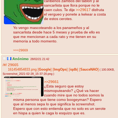
caribeños zambos del tablón y al
sancarlista que llora porque no le
caen culos. Te dije
>>29617
disfruta
el vergueo y ponete a kekear a costa
de estos cerotes.
Yo vengo mascoteando a los panameños y al
sancarlista desde hace 5 meses y prueba de ello es
que me mencionan a cada rato y me tienen en su
memoria a todo momento.
>>>29669
Anónimo
28/02/21 21:42
/#/
29665
161454854833.png
[
Google
]
[
ImgOps
]
[
iqdb
]
[
SauceNAO
]
( 100.00KB
,
Screenshot_2021-02-28_15-37-20.png
)
>>29661
¿Esta seguro que estoy
mismoputeando? ¿Qué va hacer
cuando mire que no todos somos la
misma persona que tiene como boogeyman? Espero
que al menos sepa lo que significa la screenshot.
Espero que con esto entienda que no solo es un serote
en hispa a quien le caga lo esquizo que es.