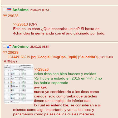
Anónimo
28/02/21 05:51
/#/
29628
>>29613
(OP)
Esto es un chan ¿Que esperaba usted? Si hasta en
4chanclas la gente anda con el ano calcinado por todo.
Anónimo
28/02/21 05:54
/#/
29629
161449168219.jpg
[
Google
]
[
ImgOps
]
[
iqdb
]
[
SauceNAO
]
( 123.95KB
,
h6h56.jpg
)
>>29626
>>los ticos son bien huecos y creidos
>Si hubiera estado en 2015 en >>/int/ no
los habria soportado.
ayy kek
nunca yo consideraría a los ticos como
creídos. solo comprueba que ustedes
tienen un complejo de inferioridad.
lo cual es entendible, se consideran a si
mismos como algo importante y ven a los ticos y
panameños como países de los cuales merecen