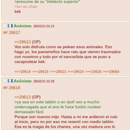
>presume de su "intelecto superior"
<en un chan
kek
Anónimo
28/02/21 02:13
/#/
29617
>>29613
(OP)
Vos solo disfruta como se pelean esos animales. Eso
hago yo, los panameños hace rato que vienen traumados
con nosotros y todo por el sancarlista que se puso a
cacapostear kek.
>>>29618
>>>29619
>>>29623
>>>29624
>>>29626
>>>29664
Anónimo
28/02/21 02:28
/#/
29618
>>29613
(OP)
>ya sea en este tablón o en /pol/ veo a mucho
undercagada que el ano le hace fusión nuclear
demasiado fácil
Porque son nuevos mijo. Hasta a mi me ardieron el culo
al inicio, pero no por eso me resentí con medio tablón.
Esa es la magia de los chanes, una vez madura uno lo