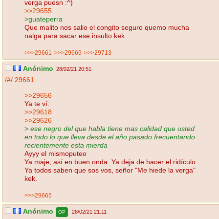
verga puesn :^)
>>29655
>guateperra
Que malito nos salio el congito seguro quemo mucha
nalga para sacar ese insulto kek
>>>29661
>>>29669
>>>29713
Anónimo
28/02/21 20:51
/#/
29661
>>29656
Ya te ví:
>>29618
>>29626
>
ese negro del que habla tiene mas calidad que usted
en todo lo que lleva desde el año pasado frecuentando
recientemente esta mierda
Ayyy el mismoputeo
Ya maje, así en buen onda. Ya deja de hacer el ridículo.
Ya todos saben que sos vos, señor "Me hiede la verga"
kek.
>>>29665
Anónimo
28/02/21 21:11
OP