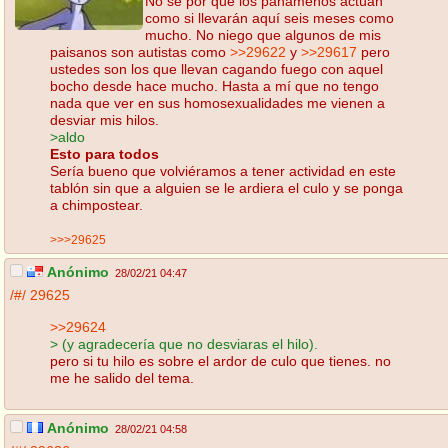
No sé por qué los panameños actúan
como si llevarán aquí seis meses como
mucho. No niego que algunos de mis
paisanos son autistas como
>>29622
y
>>29617
pero
ustedes son los que llevan cagando fuego con aquel
bocho desde hace mucho. Hasta a mí que no tengo
nada que ver en sus homosexualidades me vienen a
desviar mis hilos.
>aldo
Esto para todos
Sería bueno que volviéramos a tener actividad en este
tablón sin que a alguien se le ardiera el culo y se ponga
a chimpostear.
>>>29625
Anónimo
28/02/21 04:47
/#/
29625
>>29624
> (y agradecería que no desviaras el hilo).
pero si tu hilo es sobre el ardor de culo que tienes. no
me he salido del tema.
Anónimo
28/02/21 04:58