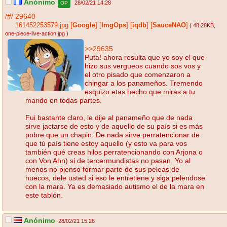
Anónimo
28/02/21 14:28
OP
/#/
29640
161452253579.jpg
[
Google
]
[
ImgOps
]
[
iqdb
]
[
SauceNAO
]
( 48.28KB
,
one-piece-live-action.jpg
)
>>29635
Puta! ahora resulta que yo soy el que
hizo sus vergueos cuando sos vos y
el otro pisado que comenzaron a
chingar a los panameños. Tremendo
esquizo etas hecho que miras a tu
marido en todas partes.
Fui bastante claro, le dije al panameño que de nada
sirve jactarse de esto y de aquello de su país si es más
pobre que un chapin. De nada sirve perratencionar de
que tú país tiene estoy aquello (y esto va para vos
también qué creas hilos perratencionando con Arjona o
con Von Ahn) si de tercermundistas no pasan. Yo al
menos no pienso formar parte de sus peleas de
huecos, dele usted si eso le entretiene y siga pelendose
con la mara. Ya es demasiado autismo el de la mara en
este tablón.
Anónimo
28/02/21 15:26