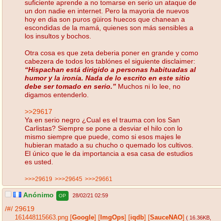
suficiente aprende a no tomarse en serio un ataque de
un don nadie en internet. Pero la mayoria de nuevos
hoy en dia son puros güiros huecos que chanean a
escondidas de la mamá, quienes son más sensibles a
los insultos y bochos.
Otra cosa es que zeta deberia poner en grande y como
cabezera de todos los tablónes el siguiente disclaimer:
“Hispachan está dirigido a personas habituadas al
humor y la ironía. Nada de lo escrito en este sitio
debe ser tomado en serio.”
Muchos ni lo lee, no
digamos entenderlo.
>>29617
Ya en serio negro ¿Cual es el trauma con los San
Carlistas? Siempre se pone a desviar el hilo con lo
mismo siempre que puede, como si esos majes le
hubieran matado a su chucho o quemado los cultivos.
El único que le da importancia a esa casa de estudios
es usted.
>>>29619
>>>29645
>>>29661
Anónimo
28/02/21 02:59
OP
/#/
29619
161448115663.png
[
Google
]
[
ImgOps
]
[
iqdb
]
[
SauceNAO
]
( 16.36KB
,