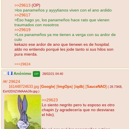
>>29613
(OP)
>los panameños y ayyytianos viven con el ano ardido
>>29617
>Eso hago yo, los panameños hace rato que vienen
traumados con nosotros
>>29619
>Los panameños ya me tienen a verga con su ardor de
culo
kekazo ese ardor de ano que tiene
s
n es de hospital.
aldo no entiendo porqué les jode tanto si sus hilos son
pura mierda.
>>>29624
Anónimo
28/02/21 04:40
OP
/#/
29624
161448724633.jpg
[
Google
]
[
ImgOps
]
[
iqdb
]
[
SauceNAO
]
( 28.73KB
,
EsH2DXZXMAAAJ8v.jpg
)
>>29623
Lo siento negrito pero tu esposo es otro
chapin (y agradecería que no desviaras
el hilo).