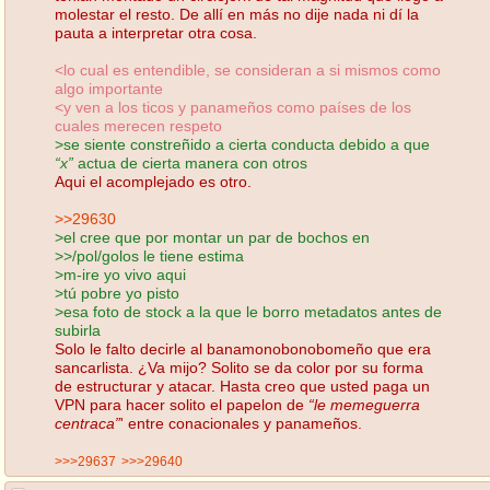
molestar el resto. De allí en más no dije nada ni dí la
pauta a interpretar otra cosa.
<lo cual es entendible, se consideran a si mismos como
algo importante
<y ven a los ticos y panameños como países de los
cuales merecen respeto
>se siente constreñido a cierta conducta debido a que
“x”
actua de cierta manera con otros
Aqui el acomplejado es otro.
>>29630
>el cree que por montar un par de bochos en
>>/pol/golos le tiene estima
>m-ire yo vivo aqui
>tú pobre yo pisto
>esa foto de stock a la que le borro metadatos antes de
subirla
Solo le falto decirle al banamonobonobomeño que era
sancarlista. ¿Va mijo? Solito se da color por su forma
de estructurar y atacar. Hasta creo que usted paga un
VPN para hacer solito el papelon de
“le memeguerra
centraca”
' entre conacionales y panameños.
>>>29637
>>>29640