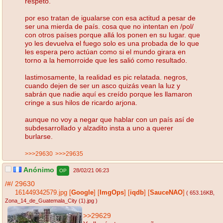
respeto.
por eso tratan de igualarse con esa actitud a pesar de
ser una mierda de país. cosa que no intentan en /pol/
con otros países porque allá los ponen en su lugar. que
yo les devuelva el fuego solo es una probada de lo que
les espera pero actúan como si el mundo girara en
torno a la hemorroide que les salió como resultado.
lastimosamente, la realidad es pic relatada. negros,
cuando dejen de ser un asco quizás vean la luz y
sabrán que nadie aquí es creído porque les llamaron
cringe a sus hilos de ricardo arjona.
aunque no voy a negar que hablar con un país así de
subdesarrollado y alzadito insta a uno a querer
burlarse.
>>>29630
>>>29635
Anónimo
28/02/21 06:23
OP
/#/
29630
161449342579.jpg
[
Google
]
[
ImgOps
]
[
iqdb
]
[
SauceNAO
]
( 653.16KB
,
Zona_14_de_Guatemala_City (1).jpg
)
>>29629