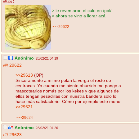
u6.jpg
)
> le reventaron el culo en /pol/
> ahora se vino a llorar acá
>>>29622
Anónimo
28/02/21 04:19
/#/
29622
>>29613
(OP)
Sinceramente a mi me pelan la verga el resto de
centracas. Yo cuando me siento aburrido me pongo a
mascotearlos nomás por los kekes y que algunos de
ellos tengan pesadillas con nuestra bandera solo lo
hace más satisfactorio. Cómo por ejemplo este mono
>>29621
>>>29624
Anónimo
28/02/21 04:26
/#/
29623