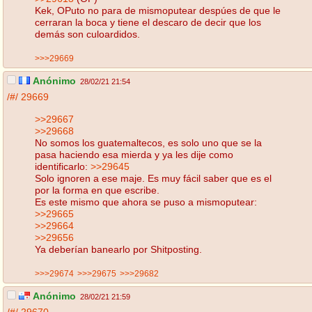
Kek, OPuto no para de mismoputear despúes de que le
cerraran la boca y tiene el descaro de decir que los
demás son culoardidos.
>>>29669
Anónimo
28/02/21 21:54
/#/
29669
>>29667
>>29668
No somos los guatemaltecos, es solo uno que se la
pasa haciendo esa mierda y ya les dije como
identificarlo:
>>29645
Solo ignoren a ese maje. Es muy fácil saber que es el
por la forma en que escribe.
Es este mismo que ahora se puso a mismoputear:
>>29665
>>29664
>>29656
Ya deberían banearlo por Shitposting.
>>>29674
>>>29675
>>>29682
Anónimo
28/02/21 21:59