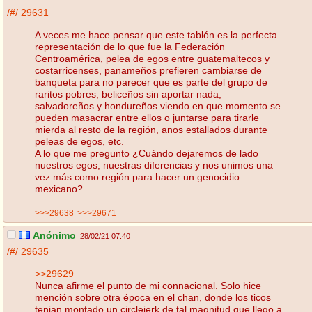
/#/
29631
A veces me hace pensar que este tablón es la perfecta
representación de lo que fue la Federación
Centroamérica, pelea de egos entre guatemaltecos y
costarricenses, panameños prefieren cambiarse de
banqueta para no parecer que es parte del grupo de
raritos pobres, beliceños sin aportar nada,
salvadoreños y hondureños viendo en que momento se
pueden masacrar entre ellos o juntarse para tirarle
mierda al resto de la región, anos estallados durante
peleas de egos, etc.
A lo que me pregunto ¿Cuándo dejaremos de lado
nuestros egos, nuestras diferencias y nos unimos una
vez más como región para hacer un genocidio
mexicano?
>>>29638
>>>29671
Anónimo
28/02/21 07:40
/#/
29635
>>29629
Nunca afirme el punto de mi connacional. Solo hice
mención sobre otra época en el chan, donde los ticos
tenian montado un circlejerk de tal magnitud que llego a