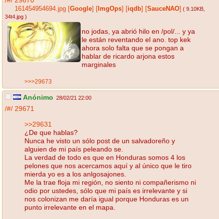
/#/
29670
161454954694.jpg
[
Google
]
[
ImgOps
]
[
iqdb
]
[
SauceNAO
]
( 9.10KB
,
34t4.jpg
)
no jodas, ya abrió hilo en /pol/... y ya
le están reventando el ano. top kek
ahora solo falta que se pongan a
hablar de ricardo arjona estos
marginales
>>>29673
Anónimo
28/02/21 22:00
/#/
29671
>>29631
¿De que hablas?
Nunca he visto un sólo post de un salvadoreño y
alguien de mi país peleando se.
La verdad de todo es que en Honduras somos 4 los
pelones que nos acercamos aquí y al único que le tiro
mierda yo es a los anlgosajones.
Me la trae floja mi región, no siento ni compañerismo ni
odio por ustedes, sólo que mi país es irrelevante y si
nos colonizan me daría igual porque Honduras es un
punto irrelevante en el mapa.