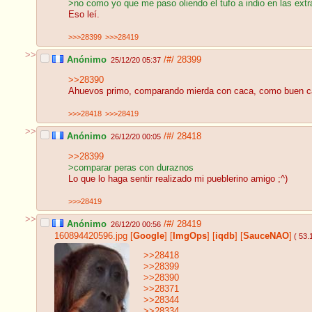
>no como yo que me paso oliendo el tufo a indio en las ext
Eso leí.
>>>28399
>>>28419
>>
Anónimo
/#/
28399
25/12/20 05:37
>>28390
Ahuevos primo, comparando mierda con caca, como buen capi
>>>28418
>>>28419
>>
Anónimo
/#/
28418
26/12/20 00:05
>>28399
>comparar peras con duraznos
Lo que lo haga sentir realizado mi pueblerino amigo ;^)
>>>28419
>>
Anónimo
/#/
28419
26/12/20 00:56
160894420596.jpg
[
Google
]
[
ImgOps
]
[
iqdb
]
[
SauceNAO
]
( 53.
>>28418
>>28399
>>28390
>>28371
>>28344
>>28334