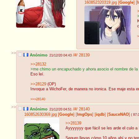
160852320319.jpg
[
Google
]
[
K
c
>
>>
Anónimo
/#/
28139
21/12/20 04:43
>>28132
>me chimo un encapuchado y ahora asocio el nombre de la 
Eso leí.
>>28129
(OP)
Invoque a WichoFer, de manera no ironica. Ese maje esta en 
>>>28140
>>
Anónimo
/#/
28140
21/12/20 04:51
160852630369.jpg
[
Google
]
[
ImgOps
]
[
iqdb
]
[
SauceNAO
]
( 87.
>>28139
Ayyyyyyy que fácil se les arde el culo a l
Seguro llevas cómo 10 años ahí y no ter