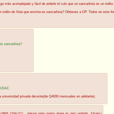
o más acomplejado y fácil de arderle el culo que un sancarlista es un indito
 indito de Xela que encima es sancarlista? Obtienes a OP. Todos en este t
es sancarlista?
a USAC
 universidad privada decente(de Q4000 mensuales en adelante).
5.98KB
, 1334x1112
, __hakurei_reimu_touhou_drawn_by_miyo_ranthath__fc8.png
)