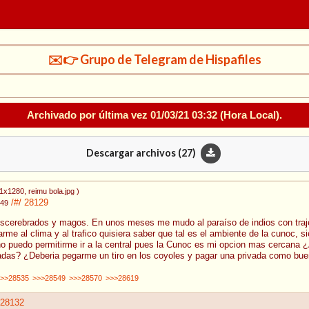
✉️👉 Grupo de Telegram de Hispafiles
Archivado por última vez
01/03/21 03:32
(Hora Local).
Descargar archivos (
27
)
11x1280
, reimu bola.jpg
)
/#/
28129
:49
escerebrados y magos. En unos meses me mudo al paraíso de indios con traje
me al clima y al trafico quisiera saber que tal es el ambiente de la cunoc, 
o puedo permitirme ir a la central pues la Cunoc es mi opcion mas cercana 
sadas? ¿Deberia pegarme un tiro en los coyoles y pagar una privada como bu
>>28535
>>>28549
>>>28570
>>>28619
28132