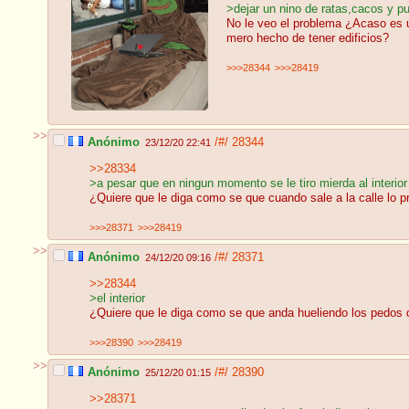
>dejar un nino de ratas,cacos y pu
No le veo el problema ¿Acaso es us
mero hecho de tener edificios?
>>>28344
>>>28419
>>
Anónimo
/#/
28344
23/12/20 22:41
>>28334
>a pesar que en ningun momento se le tiro mierda al interior 
¿Quiere que le diga como se que cuando sale a la calle lo 
>>>28371
>>>28419
>>
Anónimo
/#/
28371
24/12/20 09:16
>>28344
>el interior
¿Quiere que le diga como se que anda hueliendo los pedos 
>>>28390
>>>28419
>>
Anónimo
/#/
28390
25/12/20 01:15
>>28371