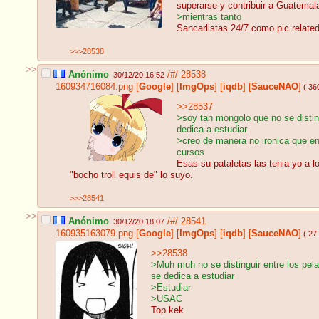
superarse y contribuir a Guatemal
>mientras tanto
Sancarlistas 24/7 como pic relate
>>>28538
>>
Anónimo
/#/
28538
30/12/20 16:52
160934716084.png
[
Google
]
[
ImgOps
]
[
iqdb
]
[
SauceNAO
]
( 36
>>28537
>soy tan mongolo que no se distin
dedica a estudiar
>creo de manera no ironica que en
cursos
Esas su pataletas las tenia yo a 
"bocho troll equis de" lo suyo.
>>>28541
>>
Anónimo
/#/
28541
30/12/20 18:07
160935163079.png
[
Google
]
[
ImgOps
]
[
iqdb
]
[
SauceNAO
]
( 27
>>28538
>Muh muh no se distinguir entre los pel
se dedica a estudiar
>Estudiar
>USAC
Top kek