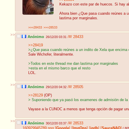
Kekazo con este par de huecos. Si hay alg
Ahora bien ¿Que pasa cuando reúnes a un
lastima por marginales.
>>>28433
>>>28533
>>
Anónimo
/#/
28433
26/12/20 03:31
>>28419
>¿Que pasa cuando reúnes a un indito de Xela que encima 
Sale Wichofer, literalmente.
>Todos en este thread me dan lastima por marginales
>esta en el mismo barco que el resto
LOL.
>>
Anónimo
/#/
28505
29/12/20 04:32
>>28129
(OP)
> Suponiendo que ya pasó los examenes de admisión de l
Vayase a la CUNOC a menos que tenga opción de pagar una
>>
Anónimo
/#/
28533
30/12/20 03:37
160929945789.png
[
Google
]
[
ImgOps
]
[
iqdb
]
[
SauceNAO
]
( 80