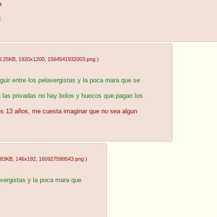
a
d
0.25KB
, 1920x1200
, 1564541932003.png
)
guir entre los pelavergistas y la poca mara que se
 las privadas no hay bolos y huecos que pagan los
los 13 años, me cuesta imaginar que no sea algun
.83KB
, 146x192
, 160927599543.png
)
avergistas y la poca mara que