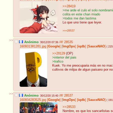
>>28419
>me arde el culo el solo nombrami
colita en este chan miado
>todos me dan lastima
Lo que uno tiene que leyer.
>>>28537
>>
Anónimo
/#/
28535
30/12/20 07:36
160931381281.jpg
[
Google
]
[
ImgOps
]
[
iqdb
]
[
SauceNAO
]
( 215
>>28129
(OP)
>interior del pais
>trafico
Kuek. Yo me preocuparia más en no machu
cultivos de milpa de algun paisano por no
>>
Anónimo
/#/
28537
30/12/20 15:40
160934283525.jpg
[
Google
]
[
ImgOps
]
[
iqdb
]
[
SauceNAO
]
( 191
>>28533
Nombre, es que los sancarlistas s