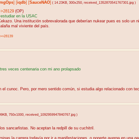
ImgOps
]
[
iqdb
]
[
SauceNAO
]
( 14.23KB
, 300x250
, received_1352870541767301.jpg
)
>>28129
(OP)
>estudiar en la USAC
ekazo. Una institución sobrevalorada que deberían nukear pues es solo un ni
alaña mal viviente del país.
>>28139
tres veces centenaria con mi ano prolapsado
el cunoc. Pero, por mero sentido común, si estudia algo relacionado con tecn
09KB
, 750x1000
, received_1092959947840767.jpg
)
os sancarlistas. No aceptan la redpill de su cuchitril.
minas la carrera todavía por ir a manifestaciones, o ponerte averga en una g