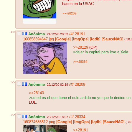
hacen en la USAC.
>>>28209
>>
Anónimo
/#/
28191
21/12/20 20:52
160858394647.jpg
[
Google
]
[
ImgOps
]
[
iqdb
]
[
SauceNAO
]
( 30.
>>28129
(OP)
>dejar la capital para irse a Xela
>>>28334
>>
Anónimo
/#/
28209
22/12/20 02:19
>>28140
>usted es el que tiene el culo ardido no yo que le dedico un
LOL.
>>
Anónimo
/#/
28334
23/12/20 18:07
160874686512.png
[
Google
]
[
ImgOps
]
[
iqdb
]
[
SauceNAO
]
( 76
>>28191