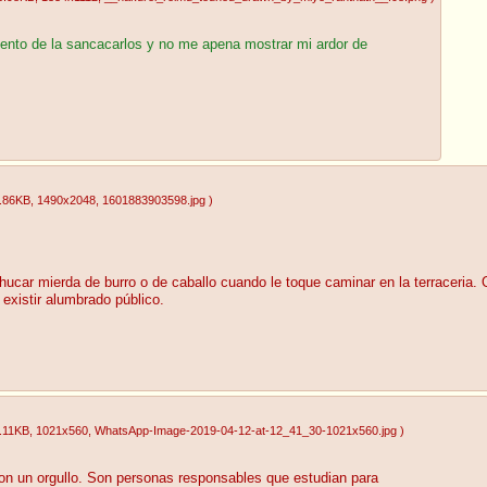
ento de la sancacarlos y no me apena mostrar mi ardor de
.86KB
, 1490x2048
, 1601883903598.jpg
)
car mierda de burro o de caballo cuando le toque caminar en la terraceria.
 existir alumbrado público.
.11KB
, 1021x560
, WhatsApp-Image-2019-04-12-at-12_41_30-1021x560.jpg
)
on un orgullo. Son personas responsables que estudian para