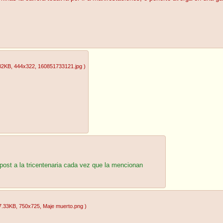
82KB
, 444x322
, 160851733121.jpg
)
 post a la tricentenaria cada vez que la mencionan
7.33KB
, 750x725
, Maje muerto.png
)