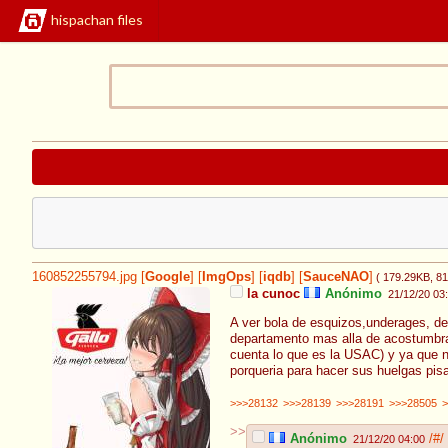
hispachan files
160852255794.jpg
[
Google
]
[
ImgOps
]
[
iqdb
]
[
SauceNAO
]
( 179.29KB
, 8
la cunoc
Anónimo
21/12/20 03
A ver bola de esquizos,underages, d
departamento mas alla de acostumbrar
cuenta lo que es la USAC) y ya que n
porqueria para hacer sus huelgas pi
>>>28132
>>>28139
>>>28191
>>>28505
>
>>
Anónimo
/#/
21/12/20 04:00