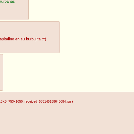
raurbanas
talino en su burbujita :^)
15KB
, 753x1050
, received_585145158645084.jpg
)