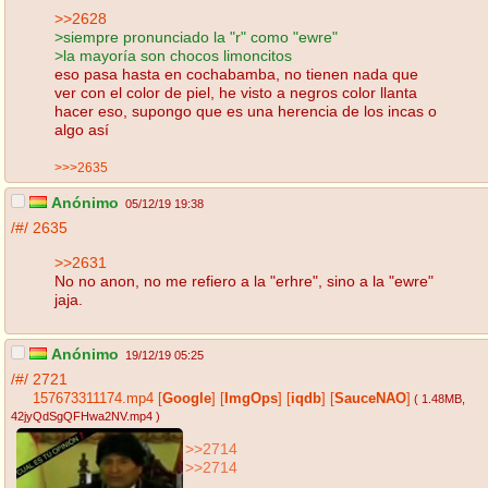
>>2628
>siempre pronunciado la "r" como "ewre"
>la mayoría son chocos limoncitos
eso pasa hasta en cochabamba, no tienen nada que
ver con el color de piel, he visto a negros color llanta
hacer eso, supongo que es una herencia de los incas o
algo así
>>>2635
Anónimo
05/12/19 19:38
/#/
2635
>>2631
No no anon, no me refiero a la "erhre", sino a la "ewre"
jaja.
Anónimo
19/12/19 05:25
/#/
2721
157673311174.mp4
[
Google
]
[
ImgOps
]
[
iqdb
]
[
SauceNAO
]
( 1.48MB
,
42jyQdSgQFHwa2NV.mp4
)
>>2714
>>2714