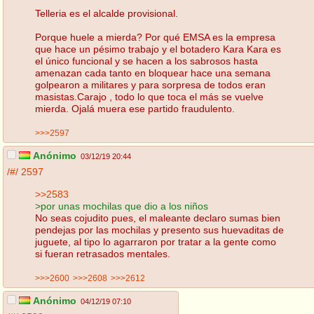
Telleria es el alcalde provisional.
Porque huele a mierda? Por qué EMSA es la empresa
que hace un pésimo trabajo y el botadero Kara Kara es
el único funcional y se hacen a los sabrosos hasta
amenazan cada tanto en bloquear hace una semana
golpearon a militares y para sorpresa de todos eran
masistas.Carajo , todo lo que toca el más se vuelve
mierda. Ojalá muera ese partido fraudulento.
>>>2597
Anónimo
03/12/19 20:44
/#/
2597
>>2583
>por unas mochilas que dio a los niños
No seas cojudito pues, el maleante declaro sumas bien
pendejas por las mochilas y presento sus huevaditas de
juguete, al tipo lo agarraron por tratar a la gente como
si fueran retrasados mentales.
>>>2600
>>>2608
>>>2612
Anónimo
04/12/19 07:10