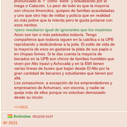
pronunciado la "r" como "ewre" y boludeando por el
mega o Calacoto. Lo peor de todo es que la mayoría
son chocos limoncitos, quispes de familias acaudaladas
y uno que otro hijo de militar y policía que en realidad
es más pobre que la mierda pero le gusta juntarse con
esos nenitos.
>pero resultaron igual de ignorantes que los masimios
Anon son tan o más pelotudos todavía. Tengo
compañeros que todavía siguen en la católica o la UPB
reprobando y dedicándose a la joda. El estilo de vida de
la mayoría de esos es gastarse la plata de sus papis o
en chupas fomes. Si te das cuenta la mayoría de
becados en la UPB son chicos de familias humildes que
viven por Alto Irpavi y Achocalla y en la EMI tienen
varías líneas de buses que bajan desde El Alto por la
gran cantidad de becarios y estudiantes que tienen por
allá.
Los zonasurinos, a excepción de los emprendedores y
empresarios de Achumani, son escoria, y nadie se
queja más de ellos porque no estorban demasiado
desde su rincón.
>>>2631
Anónimo
05/12/19 14:07
/#/
2631