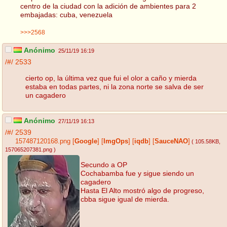
centro de la ciudad con la adición de ambientes para 2
embajadas: cuba, venezuela
>>>2568
Anónimo
25/11/19 16:19
/#/
2533
cierto op, la última vez que fui el olor a caño y mierda
estaba en todas partes, ni la zona norte se salva de ser
un cagadero
Anónimo
27/11/19 16:13
/#/
2539
157487120168.png
[
Google
]
[
ImgOps
]
[
iqdb
]
[
SauceNAO
]
( 105.58KB
,
157065207381.png
)
Secundo a OP
Cochabamba fue y sigue siendo un
cagadero
Hasta El Alto mostró algo de progreso,
cbba sigue igual de mierda.