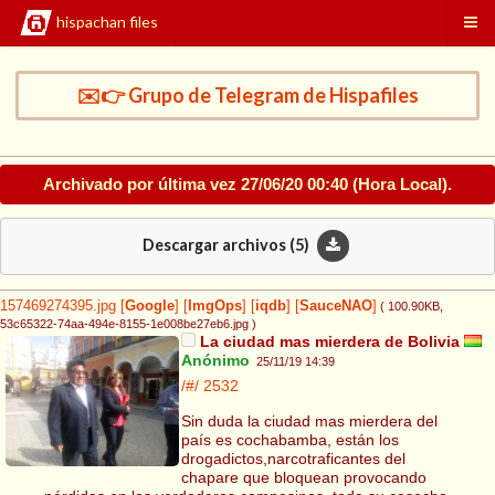
hispachan files
✉️👉 Grupo de Telegram de Hispafiles
Archivado por última vez
27/06/20 00:40
(Hora Local).
Descargar archivos (
5
)
157469274395.jpg
[
Google
]
[
ImgOps
]
[
iqdb
]
[
SauceNAO
]
( 100.90KB
,
53c65322-74aa-494e-8155-1e008be27eb6.jpg
)
La ciudad mas mierdera de Bolivia
Anónimo
25/11/19 14:39
/#/
2532
Sin duda la ciudad mas mierdera del
país es cochabamba, están los
drogadictos,narcotraficantes del
chapare que bloquean provocando