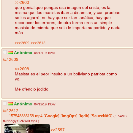
>>2600
que genial que pongas esa imagen del cristo, es la
misma que los masistas iban a dinamitar, y con pruebas
se los agarró, no hay que ser tan fanático, hay que
reconocer los errores, de otra forma eres un simple
masista de mierda que solo le importa su partido y nada
más
>>>2609
>>>2613
Anónimo
04/12/19 16:41
/#/
2609
>>2608
Masista es el peor insulto a un boliviano patriota como
yo.
Me ofendió jodido.
Anónimo
04/12/19 19:47
/#/
2612
157548885158.mp4
[
Google
]
[
ImgOps
]
[
iqdb
]
[
SauceNAO
]
( 5.54MB
,
rN5BZgiyY-i2RW5r.mp4
)
>>2597