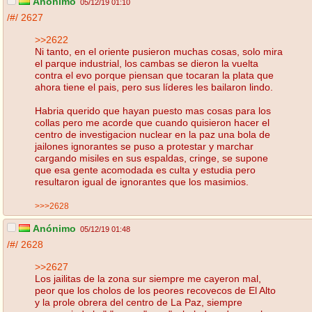
Anónimo
05/12/19 01:10
/#/
2627
>>2622
Ni tanto, en el oriente pusieron muchas cosas, solo mira
el parque industrial, los cambas se dieron la vuelta
contra el evo porque piensan que tocaran la plata que
ahora tiene el pais, pero sus líderes les bailaron lindo.
Habria querido que hayan puesto mas cosas para los
collas pero me acorde que cuando quisieron hacer el
centro de investigacion nuclear en la paz una bola de
jailones ignorantes se puso a protestar y marchar
cargando misiles en sus espaldas, cringe, se supone
que esa gente acomodada es culta y estudia pero
resultaron igual de ignorantes que los masimios.
>>>2628
Anónimo
05/12/19 01:48
/#/
2628
>>2627
Los jailitas de la zona sur siempre me cayeron mal,
peor que los cholos de los peores recovecos de El Alto
y la prole obrera del centro de La Paz, siempre