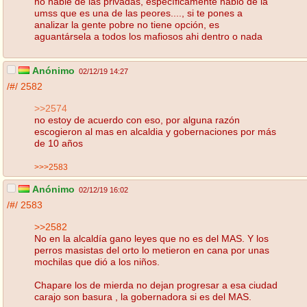
no hablé de las privadas, específicamente hablo de la
umss que es una de las peores...., si te pones a
analizar la gente pobre no tiene opción, es
aguantársela a todos los mafiosos ahi dentro o nada
Anónimo
02/12/19 14:27
/#/
2582
>>2574
no estoy de acuerdo con eso, por alguna razón
escogieron al mas en alcaldia y gobernaciones por más
de 10 años
>>>2583
Anónimo
02/12/19 16:02
/#/
2583
>>2582
No en la alcaldía gano leyes que no es del MAS. Y los
perros masistas del orto lo metieron en cana por unas
mochilas que dió a los niños.
Chapare los de mierda no dejan progresar a esa ciudad
carajo son basura , la gobernadora si es del MAS.