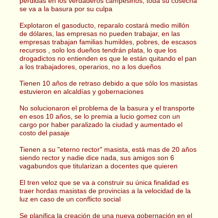
pérdidas en los verdaderos campesinos, toda su cosecha
se va a la basura por su culpa
Explotaron el gasoducto, reparalo costará medio millón
de dólares, las empresas no pueden trabajar, en las
empresas trabajan familias humildes, pobres, de escasos
recursos , solo los dueños tendrán plata, lo que los
drogadictos no entienden es que le están quitando el pan
a los trabajadores, operarios, no a los dueños
Tienen 10 años de retraso debido a que sólo los masistas
estuvieron en alcaldías y gobernaciones
No solucionaron el problema de la basura y el transporte
en esos 10 años, se lo premia a lucio gomez con un
cargo por haber paralizado la ciudad y aumentado el
costo del pasaje
Tienen a su "eterno rector" masista, está mas de 20 años
siendo rector y nadie dice nada, sus amigos son 6
vagabundos que titularizan a docentes que quieren
El tren veloz que se va a construir su única finalidad es
traer hordas masistas de provincias a la velocidad de la
luz en caso de un conflicto social
Se planifica la creación de una nueva gobernación en el