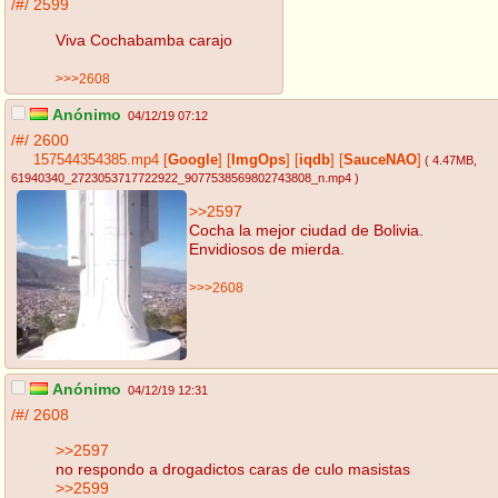
/#/
2599
Viva Cochabamba carajo
>>>2608
Anónimo
04/12/19 07:12
/#/
2600
157544354385.mp4
[
Google
]
[
ImgOps
]
[
iqdb
]
[
SauceNAO
]
( 4.47MB
,
61940340_2723053717722922_9077538569802743808_n.mp4
)
>>2597
Cocha la mejor ciudad de Bolivia.
Envidiosos de mierda.
>>>2608
Anónimo
04/12/19 12:31
/#/
2608
>>2597
no respondo a drogadictos caras de culo masistas
>>2599