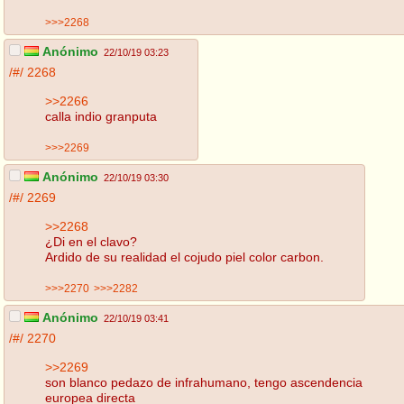
>>>2268
Anónimo
22/10/19 03:23
/#/
2268
>>2266
calla indio granputa
>>>2269
Anónimo
22/10/19 03:30
/#/
2269
>>2268
¿Di en el clavo?
Ardido de su realidad el cojudo piel color carbon.
>>>2270
>>>2282
Anónimo
22/10/19 03:41
/#/
2270
>>2269
son blanco pedazo de infrahumano, tengo ascendencia
europea directa