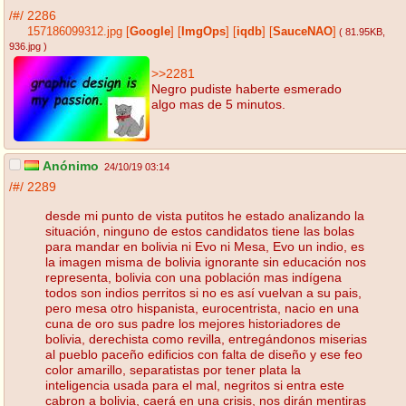
/#/
2286
157186099312.jpg
[
Google
]
[
ImgOps
]
[
iqdb
]
[
SauceNAO
]
( 81.95KB
,
936.jpg
)
>>2281
Negro pudiste haberte esmerado
algo mas de 5 minutos.
Anónimo
24/10/19 03:14
/#/
2289
desde mi punto de vista putitos he estado analizando la
situación, ninguno de estos candidatos tiene las bolas
para mandar en bolivia ni Evo ni Mesa, Evo un indio, es
la imagen misma de bolivia ignorante sin educación nos
representa, bolivia con una población mas indígena
todos son indios perritos si no es así vuelvan a su pais,
pero mesa otro hispanista, eurocentrista, nacio en una
cuna de oro sus padre los mejores historiadores de
bolivia, derechista como revilla, entregándonos miserias
al pueblo paceño edificios con falta de diseño y ese feo
color amarillo, separatistas por tener plata la
inteligencia usada para el mal, negritos si entra este
cabron a bolivia, caerá en una crisis, nos dirán mentiras