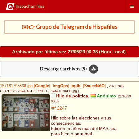
hispachan files
✉️👉 Grupo de Telegram de Hispafiles
Archivado por última vez
27/06/20 00:38
(Hora Local).
Descargar archivos (
9
)
157161795566.jpg
[
Google
]
[
ImgOps
]
[
iqdb
]
[
SauceNAO
]
( 207.57KB
,
C212DE23-28A4-4CD3-969C-DF3AAC019AEC.jpg
)
Hilo de política.
Anónimo
21/10/19
00:32
/#/
2247
Hilo sobre las elecciones y sus
consecuencias.
Edición: 5 años más del MAS sea
para bien o para mal.