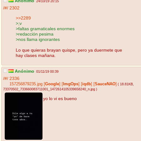
Anónimo
24/10/19 20:15
/#/
2302
>>2289
>;v
>faltas gramaticales enormes
>redacción pesima
>nos llama ignorantes
Lo que quieras brayan quispe, pero ya duermete que
hay clases mañana.
Anónimo
01/11/19 00:39
/#/
2336
157256879235.jpg
[
Google
]
[
ImgOps
]
[
iqdb
]
[
SauceNAO
]
( 18.81KB
,
73370502_733660083711001_1472614105339658240_n.jpg
)
yo lo vi es bueno