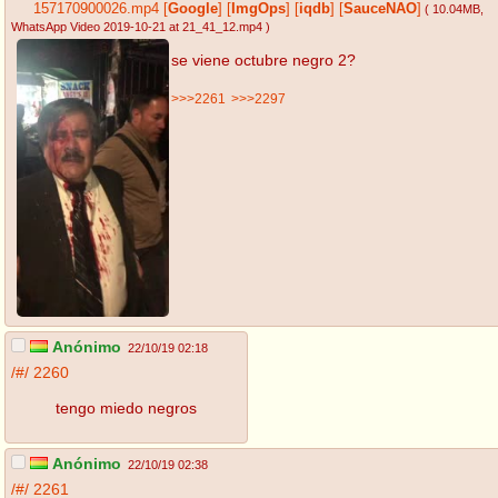
157170900026.mp4
[
Google
]
[
ImgOps
]
[
iqdb
]
[
SauceNAO
]
( 10.04MB
,
WhatsApp Video 2019-10-21 at 21_41_12.mp4
)
se viene octubre negro 2?
>>>2261
>>>2297
Anónimo
22/10/19 02:18
/#/
2260
tengo miedo negros
Anónimo
22/10/19 02:38
/#/
2261