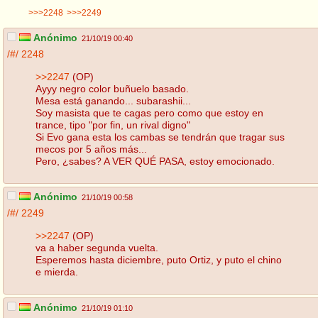
>>>2248
>>>2249
Anónimo
21/10/19 00:40
/#/
2248
>>2247
(OP)
Ayyy negro color buñuelo basado.
Mesa está ganando... subarashii...
Soy masista que te cagas pero como que estoy en
trance, tipo "por fin, un rival digno"
Si Evo gana esta los cambas se tendrán que tragar sus
mecos por 5 años más...
Pero, ¿sabes? A VER QUÉ PASA, estoy emocionado.
Anónimo
21/10/19 00:58
/#/
2249
>>2247
(OP)
va a haber segunda vuelta.
Esperemos hasta diciembre, puto Ortiz, y puto el chino
e mierda.
Anónimo
21/10/19 01:10