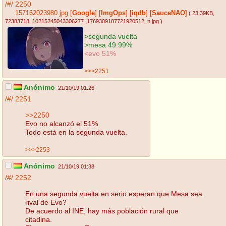
/#/
2250
157162023980.jpg
[
Google
]
[
ImgOps
]
[
iqdb
]
[
SauceNAO
]
( 23.39KB
,
72383718_10215245043306277_1769309187721920512_n.jpg
)
>segunda vuelta
>mesa 49.99%
<evo 51%
>>>2251
Anónimo
21/10/19 01:26
/#/
2251
>>2250
Evo no alcanzó el 51%
Todo está en la segunda vuelta.
>>>2253
Anónimo
21/10/19 01:38
/#/
2252
En una segunda vuelta en serio esperan que Mesa sea
rival de Evo?
De acuerdo al INE, hay más población rural que
citadina.