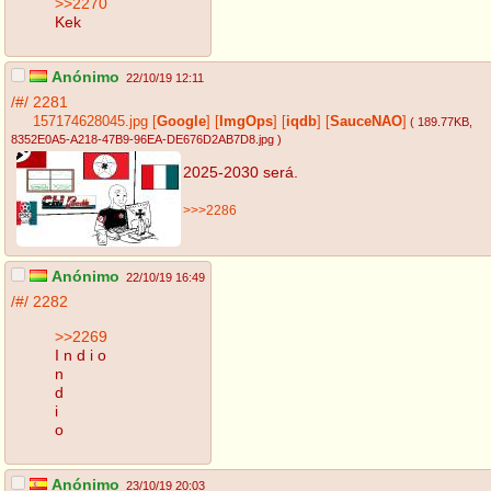
>>2270
Kek
Anónimo
22/10/19 12:11
/#/
2281
157174628045.jpg
[
Google
]
[
ImgOps
]
[
iqdb
]
[
SauceNAO
]
( 189.77KB
,
8352E0A5-A218-47B9-96EA-DE676D2AB7D8.jpg
)
2025-2030 será.
>>>2286
Anónimo
22/10/19 16:49
/#/
2282
>>2269
I n d i o
n
d
i
o
Anónimo
23/10/19 20:03