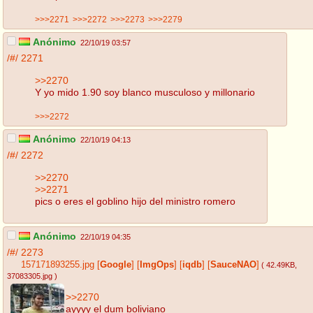
>>>2271
>>>2272
>>>2273
>>>2279
Anónimo
22/10/19 03:57
/#/
2271
>>2270
Y yo mido 1.90 soy blanco musculoso y millonario
>>>2272
Anónimo
22/10/19 04:13
/#/
2272
>>2270
>>2271
pics o eres el goblino hijo del ministro romero
Anónimo
22/10/19 04:35
/#/
2273
157171893255.jpg
[
Google
]
[
ImgOps
]
[
iqdb
]
[
SauceNAO
]
( 42.49KB
,
37083305.jpg
)
>>2270
ayyyy el dum boliviano