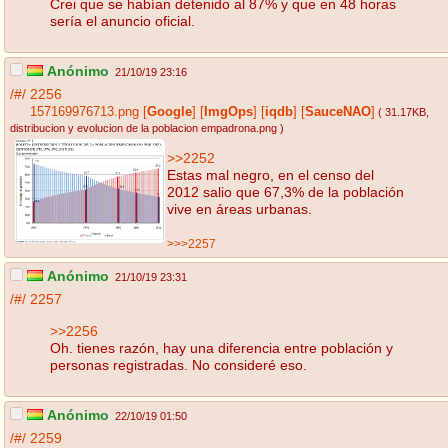
Crei que se habían detenido al 87% y que en 48 horas
sería el anuncio oficial.
Anónimo
21/10/19 23:16
/#/
2256
157169976713.png
[
Google
]
[
ImgOps
]
[
iqdb
]
[
SauceNAO
]
( 31.17KB
,
distribucion y evolucion de la poblacion empadrona.png
)
>>2252
Estas mal negro, en el censo del
2012 salio que 67,3% de la población
vive en áreas urbanas.
>>>2257
Anónimo
21/10/19 23:31
/#/
2257
>>2256
Oh. tienes razón, hay una diferencia entre población y
personas registradas. No consideré eso.
Anónimo
22/10/19 01:50
/#/
2259