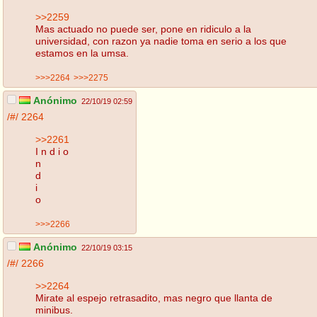
>>2259
Mas actuado no puede ser, pone en ridiculo a la
universidad, con razon ya nadie toma en serio a los que
estamos en la umsa.
>>>2264
>>>2275
Anónimo
22/10/19 02:59
/#/
2264
>>2261
I n d i o
n
d
i
o
>>>2266
Anónimo
22/10/19 03:15
/#/
2266
>>2264
Mirate al espejo retrasadito, mas negro que llanta de
minibus.