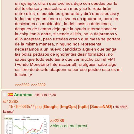
un ejemplo, dirán que Evo nos dejo con deudas por lo
del teleférico y nos cobraran mas y se lo repartirán
entre ellos, el pueblo es ignorante y dirá que si es asi y
todos aqui yo entiendo si evo es un ignorante, pero en
desiciones es moldeable, lo del tipnis lo detenimos,
despues de tiempo dejo que la ayuda internacional en
la chiquitania entre, si vende el litio, no lo dejaremos y
el lo aceptara, pero ustedes creen que mesa se portara
de la misma manera, ninguno nos representa
necesitamos a un nuevo candidato alguien que tenga
las bolas pedazos de ignorantes desinformados, no
sabes que todo esto tiene que ver mucho con el FMI
(Fondo Monetario Internacional), si alguien sabe algo
es libre de decirlo ataquenme.por eso posteo esto es mi
fetiche ;v
>>>2292
>>>2302
Anónimo
24/10/19 13:30
/#/
2292
157192383577.png
[
Google
]
[
ImgOps
]
[
iqdb
]
[
SauceNAO
]
( 46.45KB
,
fal.png
)
>>2289
>Mesa es mal presi