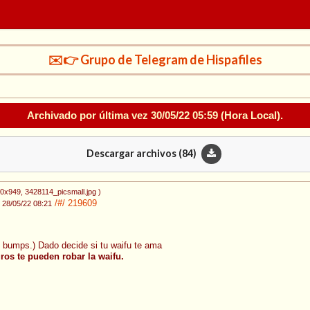
✉️👉 Grupo de Telegram de Hispafiles
Archivado por última vez
30/05/22 05:59
(Hora Local).
Descargar archivos (
84
)
20x949
, 3428114_picsmall.jpg
)
/#/
219609
28/05/22 08:21
de bumps.) Dado decide si tu waifu te ama
ros te pueden robar la waifu.