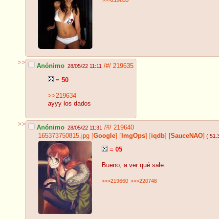
>>>219635
>>
Anónimo
/#/
219635
28/05/22 11:11
=
50
>>219634
ayyy los dados
>>
Anónimo
/#/
219640
28/05/22 11:31
165373750815.jpg
[
Google
]
[
ImgOps
]
[
iqdb
]
[
SauceNAO
]
( 51.
=
05
Bueno, a ver qué sale.
>>>219660
>>>220748