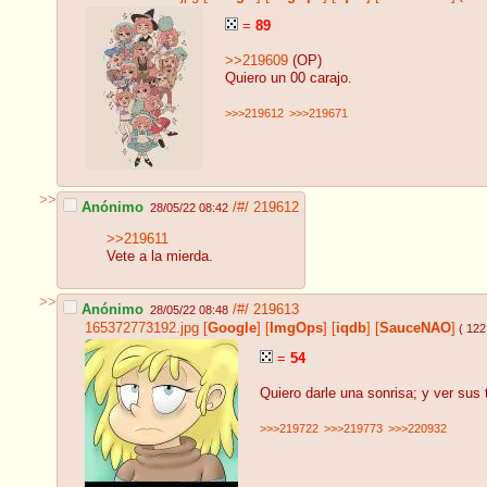
=
89
>>219609
(OP)
Quiero un 00 carajo.
>>>219612
>>>219671
>>
Anónimo
/#/
219612
28/05/22 08:42
>>219611
Vete a la mierda.
>>
Anónimo
/#/
219613
28/05/22 08:48
165372773192.jpg
[
Google
]
[
ImgOps
]
[
iqdb
]
[
SauceNAO
]
( 122
=
54
Quiero darle una sonrisa; y ver sus 
>>>219722
>>>219773
>>>220932