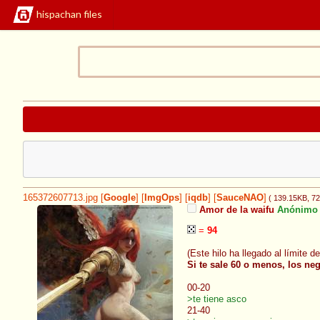
hispachan files
165372607713.jpg
[
Google
]
[
ImgOps
]
[
iqdb
]
[
SauceNAO
]
( 139.15KB
, 7
Amor de la waifu
Anónimo
=
94
(Este hilo ha llegado al límite 
Si te sale 60 o menos, los neg
00-20
>te tiene asco
21-40