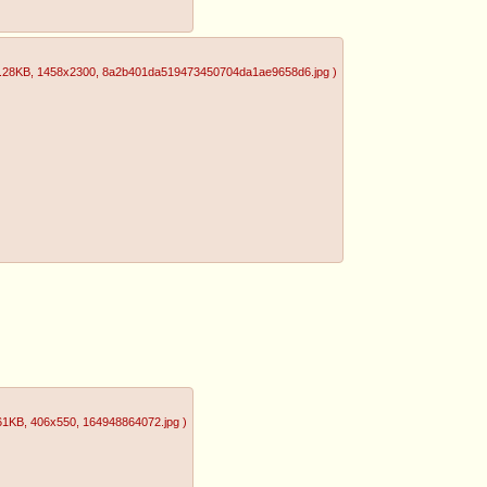
.28KB
, 1458x2300
, 8a2b401da519473450704da1ae9658d6.jpg
)
61KB
, 406x550
, 164948864072.jpg
)