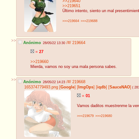
>>219640
>>219651
Último intento, siento un mal presentimien
>>>219664
>>>219688
>>
Anónimo
/#/
219664
28/05/22 13:30
=
27
>>219660
Mierda, vamos no soy una mala persona sabes.
>>
Anónimo
/#/
219668
28/05/22 14:23
165374779493.png
[
Google
]
[
ImgOps
]
[
iqdb
]
[
SauceNAO
]
( 28
=
01
Vamos daditos muestrenme la ver
>>>219679
>>>219680