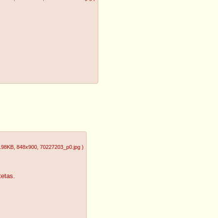
.98KB
, 848x900
, 70227203_p0.jpg
)
tetas.