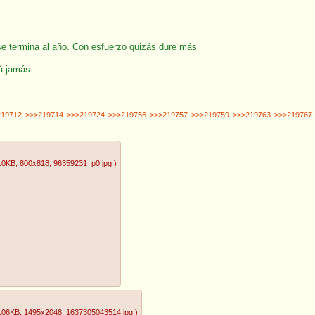
 se termina al año. Con esfuerzo quizás dure más
rá jamás
219712
>>>219714
>>>219724
>>>219756
>>>219757
>>>219759
>>>219763
>>>219767
10KB
, 800x818
, 96359231_p0.jpg
)
.06KB
, 1495x2048
, 1637305043514.jpg
)