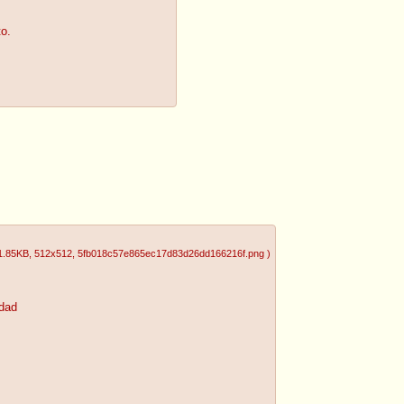
to.
1.85KB
, 512x512
, 5fb018c57e865ec17d83d26dd166216f.png
)
dad