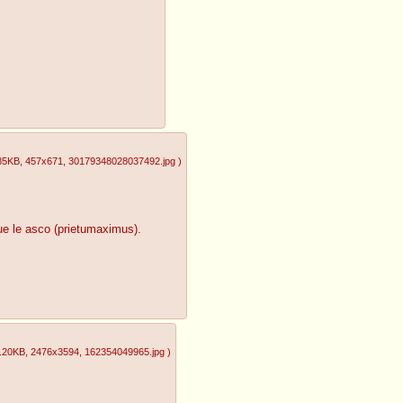
85KB
, 457x671
, 30179348028037492.jpg
)
ue le asco (prietumaximus).
.20KB
, 2476x3594
, 162354049965.jpg
)