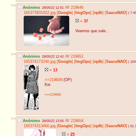
>>
Anónimo
/#/
219646
28/05/22 12:01
165373931022.jpg
[
Google
]
[
ImgOps
]
[
iqdb
]
[
SauceNAO
]
( 7.4
=
37
Veamos que sale...
>>
Anónimo
/#/
219651
28/05/22 12:42
165374173240.jpg
[
Google
]
[
ImgOps
]
[
iqdb
]
[
SauceNAO
]
( 104
=
13
>>219609
(OP)
Kei
>>>219660
>>
Anónimo
/#/
219654
28/05/22 13:05
165374313466.jpg
[
Google
]
[
ImgOps
]
[
iqdb
]
[
SauceNAO
]
( 61.
=
25