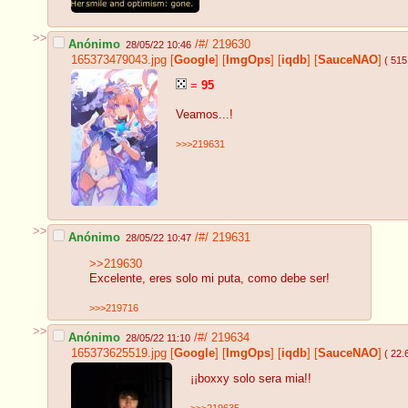
>>
Anónimo
/#/
219630
28/05/22 10:46
165373479043.jpg
[
Google
]
[
ImgOps
]
[
iqdb
]
[
SauceNAO
]
( 515
=
95
Veamos...!
>>>219631
>>
Anónimo
/#/
219631
28/05/22 10:47
>>219630
Excelente, eres solo mi puta, como debe ser!
>>>219716
>>
Anónimo
/#/
219634
28/05/22 11:10
165373625519.jpg
[
Google
]
[
ImgOps
]
[
iqdb
]
[
SauceNAO
]
( 22.
¡¡boxxy solo sera mia!!