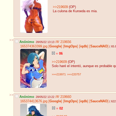
>>219609
(OP)
La culona de Kuroeda es mia.
>>
Anónimo
/#/
219656
28/05/22 13:13
165374363399.jpg
[
Google
]
[
ImgOps
]
[
iqdb
]
[
SauceNAO
]
( 65.
=
06
>>219609
(OP)
Solo haré el intentó, aunque es probable q
>>>219971
>>>220757
>>
Anónimo
/#/
219660
28/05/22 13:22
165374413676.jpg
[
Google
]
[
ImgOps
]
[
iqdb
]
[
SauceNAO
]
( 622
=
02