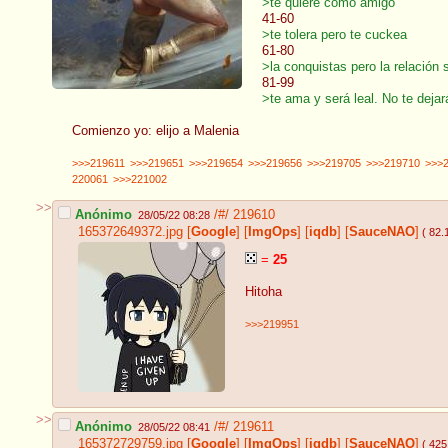
>te quiere como amigo
41-60
>te tolera pero te cuckea
61-80
>la conquistas pero la relación
81-99
>te ama y será leal. No te deja
Comienzo yo: elijo a Malenia
>>>219611
>>>219651
>>>219654
>>>219656
>>>219705
>>>219710
>>>
220061
>>>221002
>>
Anónimo
/#/
219610
28/05/22 08:28
165372649372.jpg
[
Google
]
[
ImgOps
]
[
iqdb
]
[
SauceNAO
]
( 82.
=
25
Hitoha
>>>219951
>>
Anónimo
/#/
219611
28/05/22 08:41
165372729759.jpg
[
Google
]
[
ImgOps
]
[
iqdb
]
[
SauceNAO
]
( 425