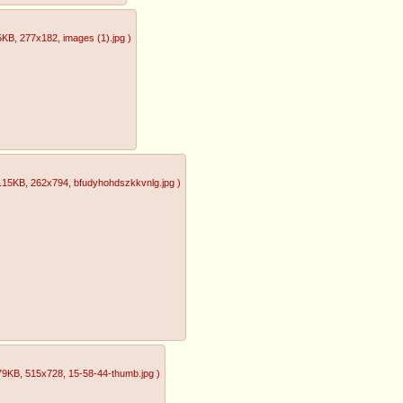
5KB
, 277x182
, images (1).jpg
)
.15KB
, 262x794
, bfudyhohdszkkvnlg.jpg
)
79KB
, 515x728
, 15-58-44-thumb.jpg
)