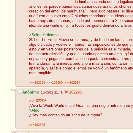
de hierba haciendo que se legalic
anones les parece buena idea sumándose así otros chones ,l
creación del emoji de marihuana" , pero algo pasaría, el di
que fuera el nuevo emoji? Muchos mandaron sus ideas donde e
hay emojis de personas, siendo así representar a 2 person
idea de una waifu emoji, a todos les gusto derivando a hilo
>Salto de tiempo
2017, The Emoji Movie se estrena, y de fondo en las escena
algo olvidada y vuelve el interés, las suposiciones de que u
esto y en versiones posteriores de la película es eliminada
de una actualización, y que al usarlo apareció un emoji gi
copiando y pegando, cambiando la pasta poniendo a otros per
lo mandarían a la mierda pero ahora mas anons contarían his
aparecía, y así fue como el emoji se volvió un fenómeno 
mas tangible.
>>>102298
>>>102300
>>>102914
>>
Anónimo
/#/
102298
10/05/22 21:41
>>102296
¡Viva la Weeb Waifu chan! Gran historia negro, interesante
>Aldo
¿Hay más contenido artístico de la mona?.
>>>102305
>>