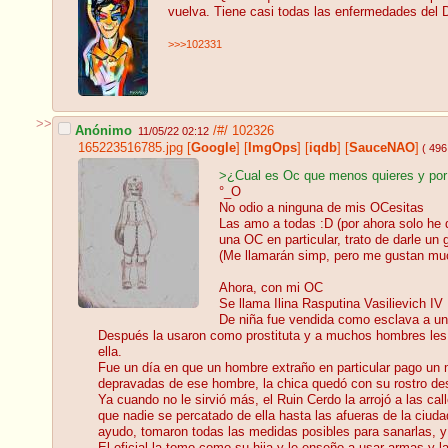
vuelva. Tiene casi todas las enfermedades del D
>>>102331
>>
Anónimo
/#/
102326
11/05/22 02:12
165223516785.jpg
[
Google
]
[
ImgOps
]
[
iqdb
]
[
SauceNAO
]
( 496
>¿Cual es Oc que menos quieres y por
°_O
No odio a ninguna de mis OCesitas
Las amo a todas :D (por ahora solo he 
una OC en particular, trato de darle un g
(Me llamarán simp, pero me gustan muc
Ahora, con mi OC
Se llama Ilina Rasputina Vasilievich IV
De niña fue vendida como esclava a uno
Después la usaron como prostituta y a muchos hombres les at
ella.
Fue un día en que un hombre extraño en particular pago un mu
depravadas de ese hombre, la chica quedó con su rostro desf
Ya cuando no le sirvió más, el Ruin Cerdo la arrojó a las c
que nadie se percatado de ella hasta las afueras de la ciudad
ayudo, tomaron todas las medidas posibles para sanarlas, y 