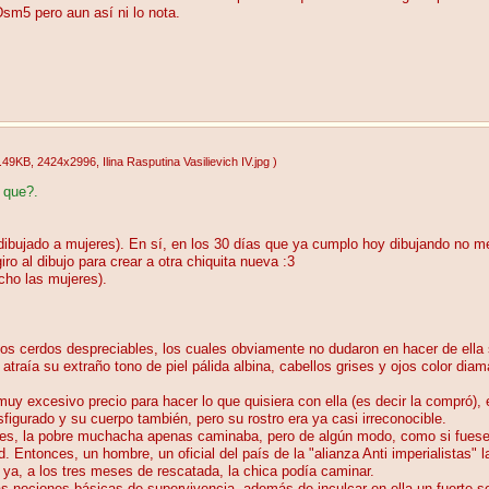
sm5 pero aun así ni lo nota.
.49KB
, 2424x2996
, Ilina Rasputina Vasilievich IV.jpg
)
 que?.
dibujado a mujeres). En sí, en los 30 días que ya cumplo hoy dibujando no m
iro al dibujo para crear a otra chiquita nueva :3
ho las mujeres).
s cerdos despreciables, los cuales obviamente no dudaron en hacer de ella 
raía su extraño tono de piel pálida albina, cabellos grises y ojos color dia
y excesivo precio para hacer lo que quisiera con ella (es decir la compró), e
igurado y su cuerpo también, pero su rostro era ya casi irreconocible.
alles, la pobre muchacha apenas caminaba, pero de algún modo, como si fuese 
. Entonces, un hombre, un oficial del país de la "alianza Anti imperialistas" l
ya, a los tres meses de rescatada, la chica podía caminar.