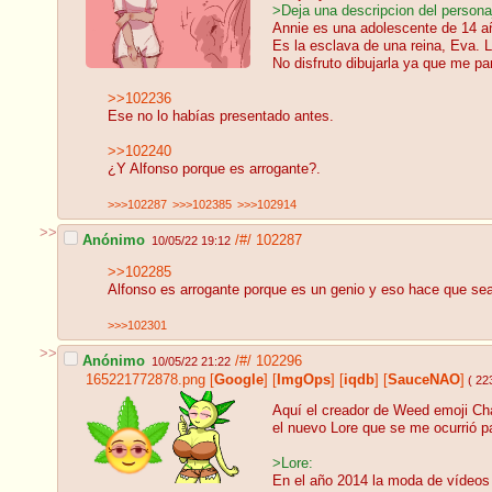
>Deja una descripcion del personaj
Annie es una adolescente de 14 añ
Es la esclava de una reina, Eva. L
No disfruto dibujarla ya que me pa
>>102236
Ese no lo habías presentado antes.
>>102240
¿Y Alfonso porque es arrogante?.
>>>102287
>>>102385
>>>102914
>>
Anónimo
/#/
102287
10/05/22 19:12
>>102285
Alfonso es arrogante porque es un genio y eso hace que sea u
>>>102301
>>
Anónimo
/#/
102296
10/05/22 21:22
165221772878.png
[
Google
]
[
ImgOps
]
[
iqdb
]
[
SauceNAO
]
( 22
Aquí el creador de Weed emoji Cha
el nuevo Lore que se me ocurrió pa
>Lore:
En el año 2014 la moda de vídeos 