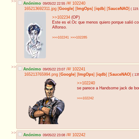
>>
Anónimo
/#/
102240
09/05/22 22:55
165213692311.jpg
[
Google
]
[
ImgOps
]
[
iqdb
]
[
SauceNAO
]
( 119
>>102234
(OP)
Este es el.Oc que menos quiero porque salió co
Alfonso.
>>>102241
>>>102285
>>
Anónimo
/#/
102241
09/05/22 23:07
165213765994.png
[
Google
]
[
ImgOps
]
[
iqdb
]
[
SauceNAO
]
( 13
>>102240
se parece a Handsome jack de bord
>>>102242
>>
Anónimo
/#/
102242
09/05/22 23:08