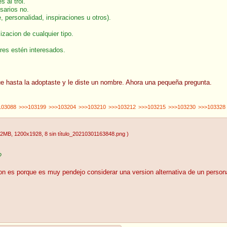
 al trol.
sarios no.
 personalidad, inspiraciones u otros).
izacion de cualquier tipo.
res estén interesados.
ue hasta la adoptaste y le diste un nombre. Ahora una pequeña pregunta.
103088
>>>103199
>>>103204
>>>103210
>>>103212
>>>103215
>>>103230
>>>103328
22MB
, 1200x1928
, 8 sin título_20210301163848.png
)
?
zon es porque es muy pendejo considerar una version alternativa de un person