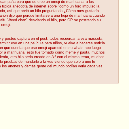
 campaña para que se cree un emoji de marihuana, a los
típica anécdota de internet sobre "como un foro impulso la
 todo, así que abrió un hilo preguntando ¿Cómo mes gustaría
 anón dijo que porque limitarse a una hoja de marihuana cuando
aifu Weed chan" desviando el hilo, pero OP se postrando su
 emoji.
o y postes captura en el post, todos recuerdan a esa mascota
rmitir eso en una película para niños, vuelve a hacerse noticia
anón que cuenta que ese emoji apareció en su whats app luego
ro olor a marihuana, esto fue tomado como meme y pasta, muchos
ierda, otro hilo seria creado en /x/ con el mismo tema, muchos
do pruebas de mandarlo a la ves viendo que solo a uno le
e los anones y demás gente del mundo podían verla cada ves