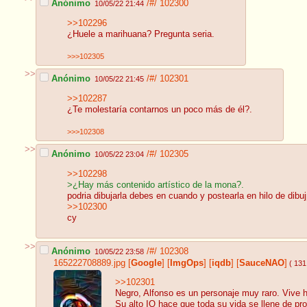
Anónimo
/#/
102300
10/05/22 21:44
>>102296
¿Huele a marihuana? Pregunta seria.
>>>102305
>>
Anónimo
/#/
102301
10/05/22 21:45
>>102287
¿Te molestaría contarnos un poco más de él?.
>>>102308
>>
Anónimo
/#/
102305
10/05/22 23:04
>>102298
>¿Hay más contenido artístico de la mona?.
podria dibujarla debes en cuando y postearla en hilo de dibuj
>>102300
cy
>>
Anónimo
/#/
102308
10/05/22 23:58
165222708889.jpg
[
Google
]
[
ImgOps
]
[
iqdb
]
[
SauceNAO
]
( 131
>>102301
Negro, Alfonso es un personaje muy raro. Vive 
Su alto IQ hace que toda su vida se llene de pr