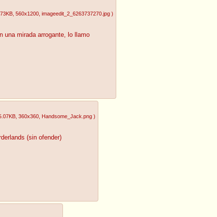
.73KB
, 560x1200
, imageedit_2_6263737270.jpg
)
n una mirada arrogante, lo llamo
5.07KB
, 360x360
, Handsome_Jack.png
)
erlands (sin ofender)