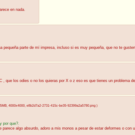
arece en nada.
a pequeña parte de mí impresa, incluso si es muy pequeña, que no te gusten
 , que los odies o no los quieras por X o z eso es que tienes un problema de a
05MB
, 4000x4000
, e8b2d7a2-2731-415c-be35-92399a2a5780.png
)
y por que?.
 parece algo absurdo, adoro a mis monos a pesar de estar deformes o con una 