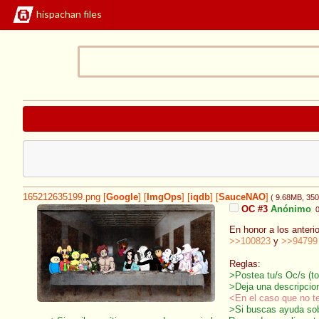
hispachan files
165212635199.png
[
Google
]
[
ImgOps
]
[
iqdb
]
[
SauceNAO
]
( 9.68MB
, 35
OC #3
Anónimo
En honor a los anterio
>>100823
y
>>94799
Reglas:
>Postea tu/s Oc/s (to
>Deja una descripcion
<En el caso que no ten
>Si buscas ayuda sobr