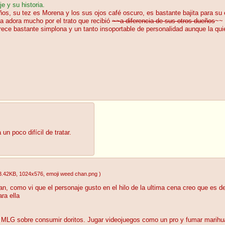
e y su historia.
os, su tez es Morena y los sus ojos café oscuro, es bastante bajita para su 
a adora mucho por el trato que recibió
~~a diferencia de sus otros dueños
~~ 
rece bastante simplona y un tanto insoportable de personalidad aunque la quier
n poco difícil de tratar.
3.42KB
, 1024x576
, emoji weed chan.png
)
n, como vi que el personaje gusto en el hilo de la ultima cena creo que es 
ra ella
MLG sobre consumir doritos. Jugar videojuegos como un pro y fumar marihua