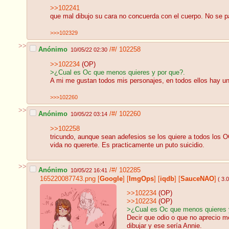
>>102241
que mal dibujo su cara no concuerda con el cuerpo. No se p
>>>102329
>>
Anónimo
/#/
102258
10/05/22 02:30
>>102234
(OP)
>¿Cual es Oc que menos quieres y por que?.
A mi me gustan todos mis personajes, en todos ellos hay un
>>>102260
>>
Anónimo
/#/
102260
10/05/22 03:14
>>102258
tricundo, aunque sean adefesios se los quiere a todos los OC
vida no quererte. Es practicamente un puto suicidio.
>>
Anónimo
/#/
102285
10/05/22 16:41
165220087743.png
[
Google
]
[
ImgOps
]
[
iqdb
]
[
SauceNAO
]
( 3.
>>102234
(OP)
>>102234
(OP)
>¿Cual es Oc que menos quieres 
Decir que odio o que no aprecio me
dibujar y ese sería Annie.