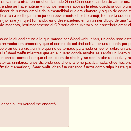
e en varias partes, en un chon llamado GameChan surge la idea de armar una
a idea se hace noticia y muchos normies apoyan la idea, quedaría como una 
señador de nuevos emojis da la casualidad que era chanero y siguió de cerca
l iba a redibujar la mejor con obviamente el estilo emoji, fue hasta que un
as (hombre y mujer) fumando, esto desencadeno en un primer dibujo de una "w
s de mascota, lastimosamente el OP seria descubierto y se cancelaría crear el
s de la ciudad se ve a lo que parece ser Weed waifu chan, un anón nota est
n animador era chanero y que el control de calidad debía ser una mierda por pe
, pero en /x/ se crea un hilo que no es tomado para nada en serio, sobre un 
f de la Weed waifu mientras que en el cuarto donde estaba se sentís un lige
sonajes como decir que el emoji era de shrek y se sentía olor a cebolla y m
torias similares, unos diciendo que al enviarlo no pasaba nada, otros hacien
anómalo memetico y Weed waifu chan fue ganando fuerza como tulpa hasta qu
 y especial, en verdad me encantó