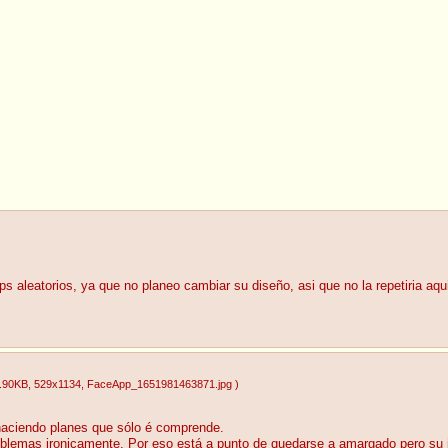
ps aleatorios, ya que no planeo cambiar su diseño, asi que no la repetiria aqu
.90KB
, 529x1134
, FaceApp_1651981463871.jpg
)
haciendo planes que sólo é comprende.
oblemas ironicamente. Por eso está a punto de quedarse a amargado pero su i