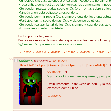
>Si recibes críticas, aprende a encajarlas. Recuerda: no alimentes
>Toda critica constructiva es bienvenida, los comentarios innece
>Se pueden realizar dudas sobre el Oc (e.g. Temas sobre su lore,
>Ningún anon esta obligado a responderte.
>Se puede permitir repetir Oc, siempre y cuando lleve una actual
>Participa, opina sobre demás Oc's y da consejos útiles.
>Se puede realizar fanart de los Oc's siempre y cuando sus auto
>Lo más importante: ¡diviértete!
Es tu oportunidad, negro.
Postea esa mierda de mono de la que te sientes tan orgulloso q
>¿Cual es Oc que menos quieres y por que?.
>>>102236
>>>102240
>>>102258
>>>102285
>>>102385
>>>102968
>>>
>>
Anónimo
/#/
102236
09/05/22 21:40
165213241471.png
[
Google
]
[
ImgOps
]
[
iqdb
]
[
SauceNAO
]
( 1.
>>102234
(OP)
>¿Cual es Oc que menos quieres y por que
Definitivamente, este weon de aqui, y la ra
existente como un oc.
>>>102285