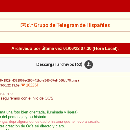
✉️👉 Grupo de Telegram de Hispafiles
Archivado por última vez
01/06/22 07:30
(Hora Local).
Descargar archivos (
62
)
08x1929
, 4371967e-298f-41bc-a346-87ef4666cb70.png
)
/#/
102234
09/05/22 19:59
res hilo
seguiremos con el hilo de OC'S.
ma una foto bien orientada, iluminada y ligera).
 del personaje y su historia.
ga, deja alguna curiosidad o historia que te llevo a crearlo.
e creación de Oc's sé directo y claro.