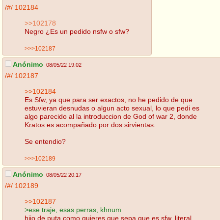
/#/
102184
>>102178
Negro ¿Es un pedido nsfw o sfw?
>>>102187
Anónimo
08/05/22 19:02
/#/
102187
>>102184
Es Sfw, ya que para ser exactos, no he pedido de que
estuvieran desnudas o algun acto sexual, lo que pedi es
algo parecido al la introduccion de God of war 2, donde
Kratos es acompañado por dos sirvientas.
Se entendio?
>>>102189
Anónimo
08/05/22 20:17
/#/
102189
>>102187
>ese traje, esas perras, khnum
hijo de puta como quieres que sepa que es sfw, literal