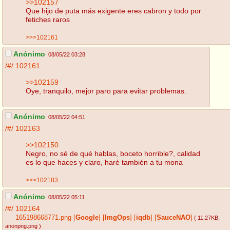
>>102157
Que hijo de puta más exigente eres cabron y todo por
fetiches raros
>>>102161
Anónimo
08/05/22 03:28
/#/
102161
>>102159
Oye, tranquilo, mejor paro para evitar problemas.
Anónimo
08/05/22 04:51
/#/
102163
>>102150
Negro, no sé de qué hablas, boceto horrible?, calidad
es lo que haces y claro, haré también a tu mona
>>>102183
Anónimo
08/05/22 05:11
/#/
102164
165198668771.png
[
Google
]
[
ImgOps
]
[
iqdb
]
[
SauceNAO
]
( 11.27KB
,
anonpng.png
)