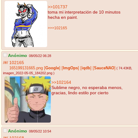
>>101737
toma mi interpretación de 10 minutos
hecha en paint.
>>>102165
Anónimo
08/05/22 06:28
/#/
102165
165199131665.png
[
Google
]
[
ImgOps
]
[
iqdb
]
[
SauceNAO
]
( 74.43KB
,
imagen_2022-05-05_184202.png
)
>>102164
Sublime negro, no esperaba menos,
gracias, lindo estilo por cierto
Anónimo
08/05/22 10:54