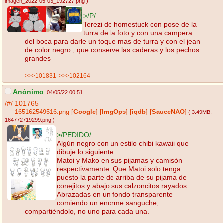
imagen_2022-05-03_192727.png
)
>/P/
Terezi de homestuck con pose de la
turra de la foto y con una campera
del boca para darle un toque mas de turra y con el jean
de color negro , que conserve las caderas y los pechos
grandes
>>>101831
>>>102164
Anónimo
04/05/22 00:51
/#/
101765
165162549516.png
[
Google
]
[
ImgOps
]
[
iqdb
]
[
SauceNAO
]
( 3.49MB
,
164772719299.png
)
>/PEDIDO/
Algún negro con un estilo chibi kawaii que
dibuje lo siguiente.
Matoi y Mako en sus pijamas y camisón
respectivamente. Que Matoi solo tenga
puesto la parte de arriba de su pijama de
conejitos y abajo sus calzoncitos rayados.
Abrazadas en un fondo transparente
comiendo un enorme sanguche,
compartiéndolo, no uno para cada una.