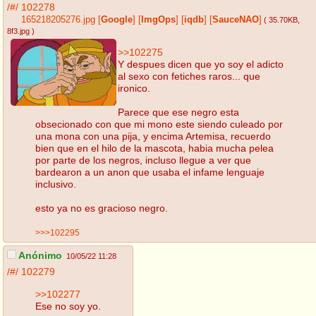
/#/
102278
165218205276.jpg
[
Google
]
[
ImgOps
]
[
iqdb
]
[
SauceNAO
]
( 35.70KB
,
8f3.jpg
)
>>102275
Y despues dicen que yo soy el adicto
al sexo con fetiches raros... que
ironico.
Parece que ese negro esta
obsecionado con que mi mono este siendo culeado por
una mona con una pija, y encima Artemisa, recuerdo
bien que en el hilo de la mascota, habia mucha pelea
por parte de los negros, incluso llegue a ver que
bardearon a un anon que usaba el infame lenguaje
inclusivo.
esto ya no es gracioso negro.
>>>102295
Anónimo
10/05/22 11:28
/#/
102279
>>102277
Ese no soy yo.