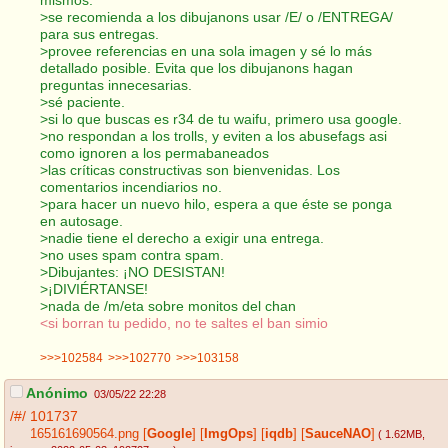
>se recomienda a los dibujanons usar /E/ o /ENTREGA/
para sus entregas.
>provee referencias en una sola imagen y sé lo más
detallado posible. Evita que los dibujanons hagan
preguntas innecesarias.
>sé paciente.
>si lo que buscas es r34 de tu waifu, primero usa google.
>no respondan a los trolls, y eviten a los abusefags asi
como ignoren a los permabaneados
>las críticas constructivas son bienvenidas. Los
comentarios incendiarios no.
>para hacer un nuevo hilo, espera a que éste se ponga
en autosage.
>nadie tiene el derecho a exigir una entrega.
>no uses spam contra spam.
>Dibujantes: ¡NO DESISTAN!
>¡DIVIÉRTANSE!
>nada de /m/eta sobre monitos del chan
<si borran tu pedido, no te saltes el ban simio
>>>102584
>>>102770
>>>103158
Anónimo
03/05/22 22:28
/#/
101737
165161690564.png
[
Google
]
[
ImgOps
]
[
iqdb
]
[
SauceNAO
]
( 1.62MB
,