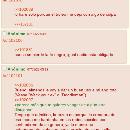
/#/
102098
>>102089
lo hare solo porque el troleo me dejo con algo de culpa
>>>102101
Anónimo
07/05/22 03:11
/#/
102100
>>101831
nunca se pierde la fe negro, igual nadie esta obligado
Anónimo
07/05/22 03:19
/#/
102101
>>102096
Bueno, almenos le voy a dar un buen uso a mi ano roto.
(Vease "Wack your ex" o "Doodieman")
>>102097
>parece más que te quieres vengar de algún otro
dibujanon.
Tengo que admitirlo, la razon es porque la creadora de
esa mona me bardeaba en las redes sociales por
confundirme de su genero, ya lo mencione
anteriormente, solo que nadie presto atencion a ello.