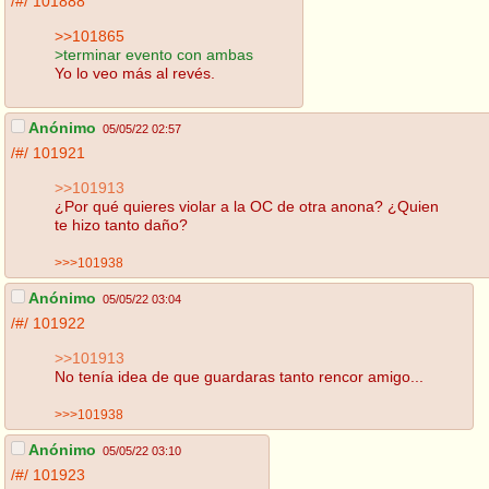
/#/
101888
>>101865
>terminar evento con ambas
Yo lo veo más al revés.
Anónimo
05/05/22 02:57
/#/
101921
>>101913
¿Por qué quieres violar a la OC de otra anona? ¿Quien
te hizo tanto daño?
>>>101938
Anónimo
05/05/22 03:04
/#/
101922
>>101913
No tenía idea de que guardaras tanto rencor amigo...
>>>101938
Anónimo
05/05/22 03:10
/#/
101923