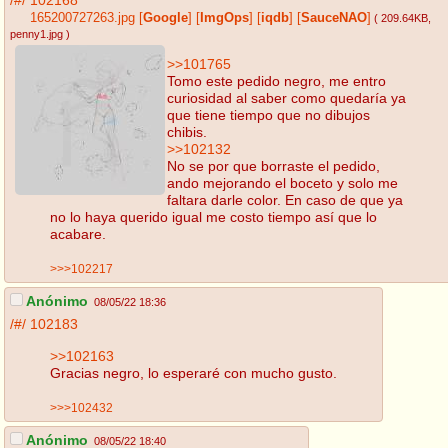
/#/
102168
165200727263.jpg
[
Google
]
[
ImgOps
]
[
iqdb
]
[
SauceNAO
]
( 209.64KB
,
penny1.jpg
)
>>101765
Tomo este pedido negro, me entro
curiosidad al saber como quedaría ya
que tiene tiempo que no dibujos
chibis.
>>102132
No se por que borraste el pedido,
ando mejorando el boceto y solo me
faltara darle color. En caso de que ya
no lo haya querido igual me costo tiempo así que lo
acabare.
>>>102217
Anónimo
08/05/22 18:36
/#/
102183
>>102163
Gracias negro, lo esperaré con mucho gusto.
>>>102432
Anónimo
08/05/22 18:40