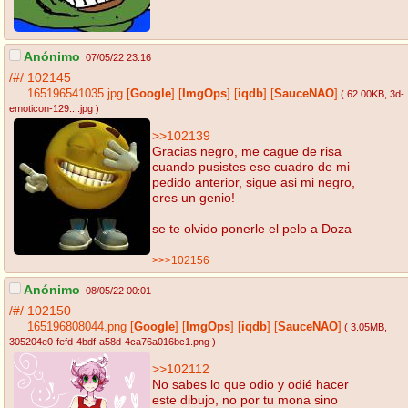
Anónimo
07/05/22 23:16
/#/
102145
165196541035.jpg
[
Google
]
[
ImgOps
]
[
iqdb
]
[
SauceNAO
]
( 62.00KB
, 3d-
emoticon-129....jpg
)
>>102139
Gracias negro, me cague de risa
cuando pusistes ese cuadro de mi
pedido anterior, sigue asi mi negro,
eres un genio!
se te olvido ponerle el pelo a Doza
>>>102156
Anónimo
08/05/22 00:01
/#/
102150
165196808044.png
[
Google
]
[
ImgOps
]
[
iqdb
]
[
SauceNAO
]
( 3.05MB
,
305204e0-fefd-4bdf-a58d-4ca76a016bc1.png
)
>>102112
No sabes lo que odio y odié hacer
este dibujo, no por tu mona sino