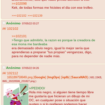
>>102098
Kek, de todas formas me hicistes el dia con ese trolleo.
>>>102102
>>>102139
Anónimo
07/05/22 03:27
/#/
102102
>>102101
>Tengo que admitirlo, la razon es porque la creadora de
esa mona me bardeaba
era demasiado obvio negro, igual lo mejor sería que
aprendieras a preparar "tus propias" venganzas, digo,
para no depender de nadie más.
Anónimo
07/05/22 04:26
/#/
102112
165189759949.png
[
Google
]
[
ImgOps
]
[
iqdb
]
[
SauceNAO
]
( 681.15KB
,
IMG_20220506_231827.png
)
>/PEDIDO/
Hola mis negro, si alguien tiene tiempo libre
me gustaría que hicieran un dibujo de mi
OC, en cualquier pose o situación que
gusten o si lo prefieren podemos hacer