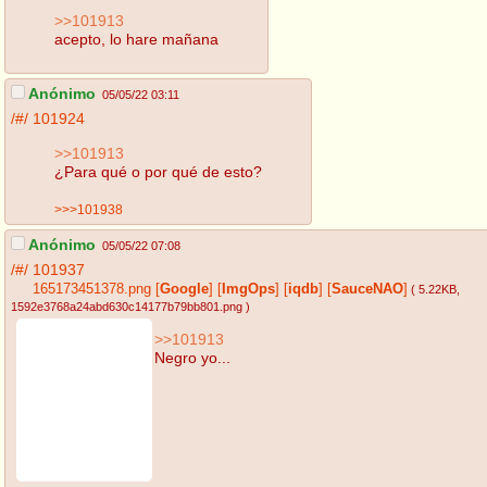
>>101913
acepto, lo hare mañana
Anónimo
05/05/22 03:11
/#/
101924
>>101913
¿Para qué o por qué de esto?
>>>101938
Anónimo
05/05/22 07:08
/#/
101937
165173451378.png
[
Google
]
[
ImgOps
]
[
iqdb
]
[
SauceNAO
]
( 5.22KB
,
1592e3768a24abd630c14177b79bb801.png
)
>>101913
Negro yo...