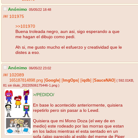
Anónimo
05/05/22 18:48
/#/
101975
>>101970
Buena troleada negro, aun asi, sigo esperando a que
me hagan el dibujo como pedi.
Ah si, me gusto mucho el esfuerzo y creatividad que le
distes a eso.
Anónimo
06/05/22 23:02
/#/
102089
165187814898.png
[
Google
]
[
ImgOps
]
[
iqdb
]
[
SauceNAO
]
( 592.01KB
,
81 sin título_20220506175446-1.png
)
>/PEDIDO/
En base lo acontecido anteriormente, quisiera
repetirlo pero sin pasar a lo Lewd.
Quisiera que mi Mono Doza (el wey de en
medio) este rodeado por las morras que estan
en los lados mientras el esta sentado en un
sofa (algo parecido al estilo del meme de Piper