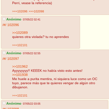
Perri, vease la referencia)
>>>102096
>>>102098
Anónimo
07/05/22 02:41
/#/
102096
>>102089
quieres otra violada? tu no aprendes
>>>102101
Anónimo
07/05/22 02:55
/#/
102097
>>101962
Ayyyyyyyy!! KEEEK no había visto esto antes!
>>101938
Me huele a purita mentira, ni siquiera luce como un OC
tuyo, parece más que te quieres vengar de algún otro
dibujanon.
>>>102101
Anónimo
07/05/22 03:05