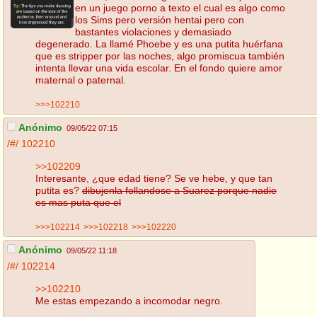
en un juego porno a texto el cual es algo como
los Sims pero versión hentai pero con
bastantes violaciones y demasiado
degenerado. La llamé Phoebe y es una putita huérfana
que es stripper por las noches, algo promiscua también
intenta llevar una vida escolar. En el fondo quiere amor
maternal o paternal.
>>>102210
Anónimo
09/05/22 07:15
/#/
102210
>>102209
Interesante, ¿que edad tiene? Se ve hebe, y que tan
putita es?
dibujenla follandose a Suarez porque nadie
es mas puta que el
>>>102214
>>>102218
>>>102220
Anónimo
09/05/22 11:18
/#/
102214
>>102210
Me estas empezando a incomodar negro.