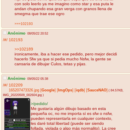
con solo leerlo ya me imagino como star y esa puta le
andan chupando esa gran verga con granos llena de
smegma que trae ese ogro
>>>102193
Anónimo
08/05/22 20:52
/#/
102193
>>102189
ironicamente, iba a hacer ese pedido, pero mejor decidi
hacerlo Sfw ya que si pedia mucho Nsfw, la gente se
cansaria de dibujar Culos, tetas y pijas.
Anónimo
09/05/22 05:38
/#/
102209
165207473326.jpg
[
Google
]
[
ImgOps
]
[
iqdb
]
[
SauceNAO
]
( 84.57KB
,
IMG_20220509_002604.jpg
)
>/pedido/
Me gustaría algún dibujo basado en esta
pequeña oc, no me importa sí es sfw o nsfw,
pueden representarla en cualquier contexto,
les daré total libertad (puede ser siendo
follada, violada o algo más normalito). La cree