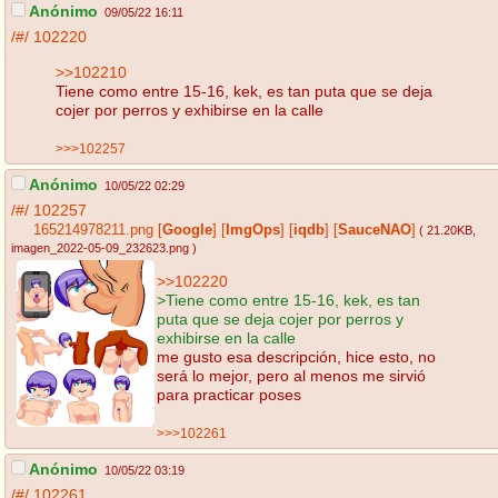
Anónimo
09/05/22 16:11
/#/
102220
>>102210
Tiene como entre 15-16, kek, es tan puta que se deja
cojer por perros y exhibirse en la calle
>>>102257
Anónimo
10/05/22 02:29
/#/
102257
165214978211.png
[
Google
]
[
ImgOps
]
[
iqdb
]
[
SauceNAO
]
( 21.20KB
,
imagen_2022-05-09_232623.png
)
>>102220
>Tiene como entre 15-16, kek, es tan
puta que se deja cojer por perros y
exhibirse en la calle
me gusto esa descripción, hice esto, no
será lo mejor, pero al menos me sirvió
para practicar poses
>>>102261
Anónimo
10/05/22 03:19
/#/
102261