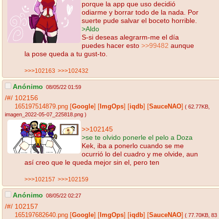
porque la app que uso decidió
odiarme y borrar todo de la nada. Por
suerte pude salvar el boceto horrible.
>Aldo
S-si deseas alegrarm-me el día
puedes hacer esto
>>99482
aunque
la pose queda a tu gust-to.
>>>102163
>>>102432
Anónimo
08/05/22 01:59
/#/
102156
165197514879.png
[
Google
]
[
ImgOps
]
[
iqdb
]
[
SauceNAO
]
( 62.77KB
,
imagen_2022-05-07_225818.png
)
>>102145
>se te olvido ponerle el pelo a Doza
Kek, iba a ponerlo cuando se me
ocurrió lo del cuadro y me olvide, aun
así creo que le queda mejor sin el, pero ten
>>>102157
>>>102159
Anónimo
08/05/22 02:27
/#/
102157
165197682640.png
[
Google
]
[
ImgOps
]
[
iqdb
]
[
SauceNAO
]
( 77.70KB
, 83