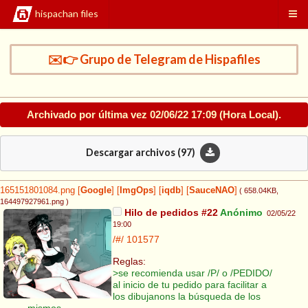
hispachan files
✉️👉 Grupo de Telegram de Hispafiles
Archivado por última vez
02/06/22 17:09
(Hora Local).
Descargar archivos (
97
)
165151801084.png
[
Google
]
[
ImgOps
]
[
iqdb
]
[
SauceNAO
]
( 658.04KB
,
164497927961.png
)
Hilo de pedidos #22
Anónimo
02/05/22
19:00
/#/
101577
Reglas:
>se recomienda usar /P/ o /PEDIDO/
al inicio de tu pedido para facilitar a
los dibujanons la búsqueda de los
mismos.