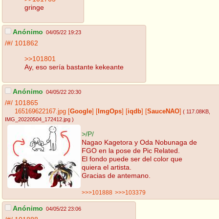
gringe
Anónimo
04/05/22 19:23
/#/
101862
>>101801
Ay, eso sería bastante kekeante
Anónimo
04/05/22 20:30
/#/
101865
165169622167.jpg
[
Google
]
[
ImgOps
]
[
iqdb
]
[
SauceNAO
]
( 117.08KB
,
IMG_20220504_172412.jpg
)
>/P/
Nagao Kagetora y Oda Nobunaga de
FGO en la pose de Pic Related.
El fondo puede ser del color que
quiera el artista.
Gracias de antemano.
>>>101888
>>>103379
Anónimo
04/05/22 23:06