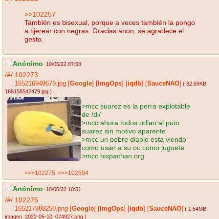
>>102257
También es bisexual, porque a veces también la pongo
a tijerear con negras. Gracias anon, se agradece el
gesto.
Anónimo
10/05/22 07:58
/#/
102273
165216949679.jpg
[
Google
]
[
ImgOps
]
[
iqdb
]
[
SauceNAO
]
( 32.59KB
,
165158542479.jpg
)
>mcc suarez es la perra explotable
de /di/
>mcc ahora todos odian al puto
suarez sin motivo aparente
>mcc un pobre diablo esta viendo
como usan a su oc como juguete
>mcc hispachan.org
>>>102275
>>>102504
Anónimo
10/05/22 10:51
/#/
102275
165217988250.png
[
Google
]
[
ImgOps
]
[
iqdb
]
[
SauceNAO
]
( 1.54MB
,
imagen_2022-05-10_074927.png
)