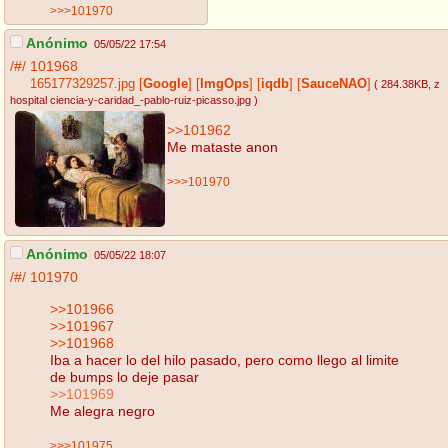
>>>101970
Anónimo
05/05/22 17:54
/#/
101968
165177329257.jpg
[
Google
]
[
ImgOps
]
[
iqdb
]
[
SauceNAO
]
( 284.38KB
, z
hospital ciencia-y-caridad_-pablo-ruiz-picasso.jpg
)
>>101962
Me mataste anon
>>>101970
Anónimo
05/05/22 18:07
/#/
101970
>>101966
>>101967
>>101968
Iba a hacer lo del hilo pasado, pero como llego al limite
de bumps lo deje pasar
>>101969
Me alegra negro
>>>101975