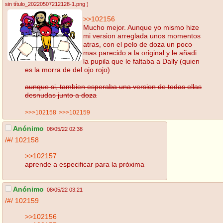
sin título_20220507212128-1.png
)
>>102156
Mucho mejor. Aunque yo mismo hize
mi version arreglada unos momentos
atras, con el pelo de doza un poco
mas parecido a la original y le añadi
la pupila que le faltaba a Dally (quien
es la morra de del ojo rojo)
aunque si, tambien esperaba una version de todas ellas
desnudas junto a doza
>>>102158
>>>102159
Anónimo
08/05/22 02:38
/#/
102158
>>102157
aprende a especificar para la próxima
Anónimo
08/05/22 03:21
/#/
102159
>>102156