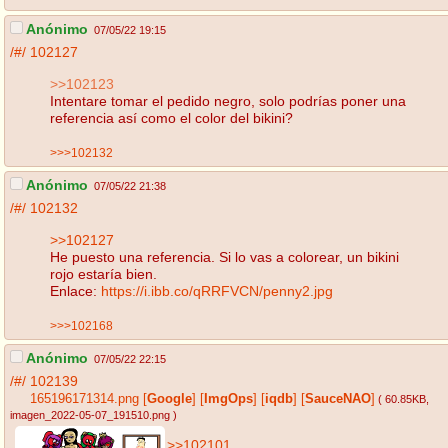
Anónimo
07/05/22 19:15
/#/
102127
>>102123
Intentare tomar el pedido negro, solo podrías poner una
referencia así como el color del bikini?
>>>102132
Anónimo
07/05/22 21:38
/#/
102132
>>102127
He puesto una referencia. Si lo vas a colorear, un bikini
rojo estaría bien.
Enlace:
https://i.ibb.co/qRRFVCN/penny2.jpg
>>>102168
Anónimo
07/05/22 22:15
/#/
102139
165196171314.png
[
Google
]
[
ImgOps
]
[
iqdb
]
[
SauceNAO
]
( 60.85KB
,
imagen_2022-05-07_191510.png
)
>>102101