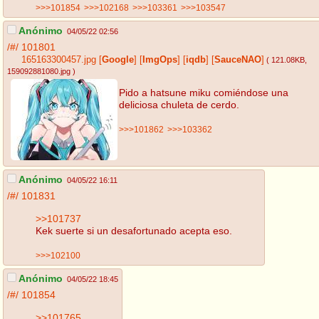
>>>101854
>>>102168
>>>103361
>>>103547
Anónimo
04/05/22 02:56
/#/
101801
165163300457.jpg
[
Google
]
[
ImgOps
]
[
iqdb
]
[
SauceNAO
]
( 121.08KB
,
159092881080.jpg
)
Pido a hatsune miku comiéndose una
deliciosa chuleta de cerdo.
>>>101862
>>>103362
Anónimo
04/05/22 16:11
/#/
101831
>>101737
Kek suerte si un desafortunado acepta eso.
>>>102100
Anónimo
04/05/22 18:45
/#/
101854
>>101765