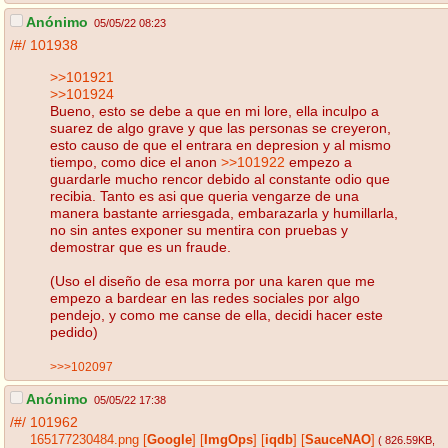
Anónimo
05/05/22 08:23
/#/
101938
>>101921
>>101924
Bueno, esto se debe a que en mi lore, ella inculpo a
suarez de algo grave y que las personas se creyeron,
esto causo de que el entrara en depresion y al mismo
tiempo, como dice el anon
>>101922
empezo a
guardarle mucho rencor debido al constante odio que
recibia. Tanto es asi que queria vengarze de una
manera bastante arriesgada, embarazarla y humillarla,
no sin antes exponer su mentira con pruebas y
demostrar que es un fraude.
(Uso el diseño de esa morra por una karen que me
empezo a bardear en las redes sociales por algo
pendejo, y como me canse de ella, decidi hacer este
pedido)
>>>102097
Anónimo
05/05/22 17:38
/#/
101962
165177230484.png
[
Google
]
[
ImgOps
]
[
iqdb
]
[
SauceNAO
]
( 826.59KB
,