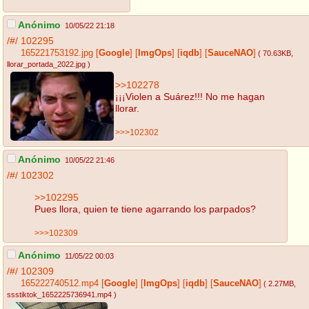
Anónimo
10/05/22 21:18
/#/
102295
165221753192.jpg
[
Google
]
[
ImgOps
]
[
iqdb
]
[
SauceNAO
]
( 70.63KB
,
llorar_portada_2022.jpg
)
>>102278
¡¡¡Violen a Suárez!!! No me hagan
llorar.
>>>102302
Anónimo
10/05/22 21:46
/#/
102302
>>102295
Pues llora, quien te tiene agarrando los parpados?
>>>102309
Anónimo
11/05/22 00:03
/#/
102309
165222740512.mp4
[
Google
]
[
ImgOps
]
[
iqdb
]
[
SauceNAO
]
( 2.27MB
,
ssstiktok_1652225736941.mp4
)