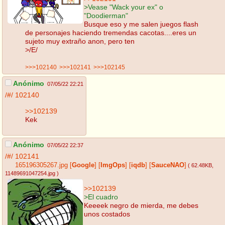
>Vease "Wack your ex" o
"Doodierman"
Busque eso y me salen juegos flash
de personajes haciendo tremendas cacotas....eres un
sujeto muy extraño anon, pero ten
>/E/
>>>102140
>>>102141
>>>102145
Anónimo
07/05/22 22:21
/#/
102140
>>102139
Kek
Anónimo
07/05/22 22:37
/#/
102141
165196305267.jpg
[
Google
]
[
ImgOps
]
[
iqdb
]
[
SauceNAO
]
( 62.48KB
,
11489691047254.jpg
)
>>102139
>El cuadro
Keeeek negro de mierda, me debes
unos costados