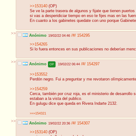
>>153140
(OP)
Se ve la parte trasera de algunos y fijate que tienen puert
si vas a desperidiciar tiempo en eso te fijes mas en las fuen
En cuanto a los gabinetes quedate con uno porque Gabinete
>>
Anónimo
/#/
154295
19/02/22 04:46
>>154265
Si lo fuera entonces en sus publicaciones no deberían menci
>>
Anónimo
/#/
154297
19/02/22 06:44
OP
>>153552
Perdón negro. Fui a preguntar y me revotaron olímpicamente,
>>154259
Cerca, también por cruz roja, es el ministerio de desarrollo
estaban a la vista del publico.
En gulugu dice que queda en Rivera Indarte 2132.
>>>154321
>>
Anónimo
/#/
154307
19/02/22 20:36
>>153140
(OP)