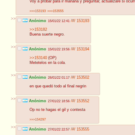
Voy a probar para ir mañana y preguntar, actualizare si ocurr
>>>153193
>>>153555
>>
Anónimo
/#/
153193
15/01/22 12:41
>>153182
Buena suerte negro.
>>
Anónimo
/#/
153194
15/01/22 19:56
>>153140
(OP)
Metetelos en la cola.
>>
Anónimo
/#/
153502
26/01/22 01:17
en que quedó todo al final negrin
>>
Anónimo
/#/
153552
27/01/22 18:56
Op no te hagas el gil y contesta
>>>154297
>>
Anónimo
/#/
153555
27/01/22 22:57