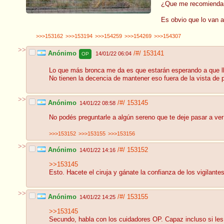
¿Que me recomiendan
Es obvio que lo van a
>>>153162
>>>153194
>>>154259
>>>154269
>>>154307
>>
Anónimo
/#/
153141
14/01/22 06:04
OP
Lo que más bronca me da es que estarán esperando a que ll
No tienen la decencia de mantener eso fuera de la vista de p
>>
Anónimo
/#/
153145
14/01/22 08:58
No podés preguntarle a algún sereno que te deje pasar a ver
>>>153152
>>>153155
>>>153156
>>
Anónimo
/#/
153152
14/01/22 14:16
>>153145
Esto. Hacete el ciruja y gánate la confianza de los vigilantes
>>
Anónimo
/#/
153155
14/01/22 14:25
>>153145
Secundo, habla con los cuidadores OP. Capaz incluso si les