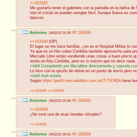
>>153182
Me gustaría tener el gabinete con la pantalla en la bahía 
roto el cristal se pueden arreglar fácil. Aunque llueva es
básicos
>>
Anónimo
/#/
154259
18/02/22 02:38
>>153140
(OP)
El lugar se me hace familiar, ¿no es el Hospital Militar (o ce
Ya que es un hilo sobre Córdoba también aprovecho para pr
Mercado Libre están vendiendo unas cosas a buen precio que
están en Alta Córdoba, pero es lo mismo que no decir nada.
>inb4 Comprártelo por Mecalibre directamente y cancela cua
Lo hice con la opción de retirar en un punto de envío pero n
>inb4 muh estafa
Según
https://perfil.mercadolibre.com.ar/IT-TIENDA
tiene bu
>>>154265
>>>154297
>>
Anónimo
/#/
154265
18/02/22 03:48
>>154259
¿No será una de esas tiendas virtuales?
>>>154295
>>
Anónimo
/#/
154269
18/02/22 08:50