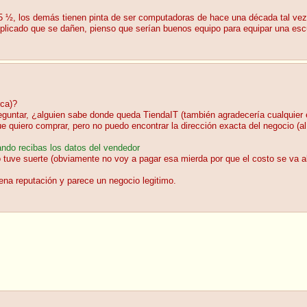
de 5 ½, los demás tienen pinta de ser computadoras de hace una década tal v
 complicado que se dañen, pienso que serían buenos equipo para equipar una e
rca)?
eguntar, ¿alguien sabe donde queda TiendaIT (también agradecería cualquier 
 quiero comprar, pero no puedo encontrar la dirección exacta del negocio (
ndo recibas los datos del vendedor
o tuve suerte (obviamente no voy a pagar esa mierda por que el costo se va al
ena reputación y parece un negocio legitimo.