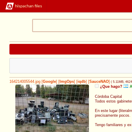
hispachan files
164214005544.jpg
[
Google
]
[
ImgOps
]
[
iqdb
]
[
SauceNAO
]
( 5.11MB
, 462
¿Que hago?
A
Córdoba Capital
Todos estos gabinetes
En este lugar (liter
precisamente pocos.
Tengo familiares y ex