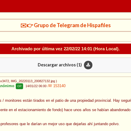
✉️👉 Grupo de Telegram de Hispafiles
Archivado por última vez
22/02/22 14:01
(Hora Local).
Descargar archivos (
1
)
4x3472
, IMG_20220113_200827132.jpg
)
nónimo
/#/
153140
14/01/22 06:00
OP
 / monitores están tirados en el patio de una propiedad provincial. Hay seguri
almente en el estacionamiento de fondo) hace unos años se habían abandonado
-profesores que le darían un mejor uso que dejarlas ahí juntando polvo.