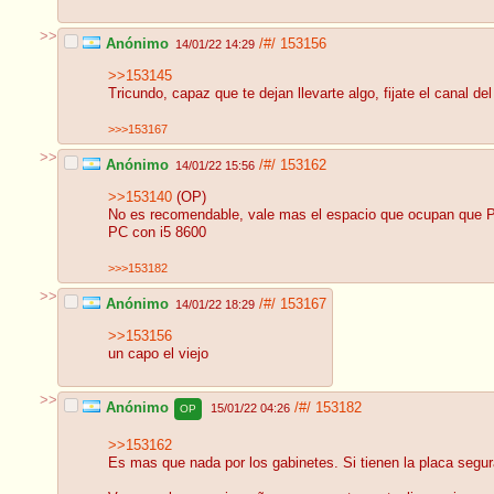
>>
Anónimo
/#/
153156
14/01/22 14:29
>>153145
Tricundo, capaz que te dejan llevarte algo, fijate el canal d
>>>153167
>>
Anónimo
/#/
153162
14/01/22 15:56
>>153140
(OP)
No es recomendable, vale mas el espacio que ocupan que P
PC con i5 8600
>>>153182
>>
Anónimo
/#/
153167
14/01/22 18:29
>>153156
un capo el viejo
>>
Anónimo
/#/
153182
15/01/22 04:26
OP
>>153162
Es mas que nada por los gabinetes. Si tienen la placa segur