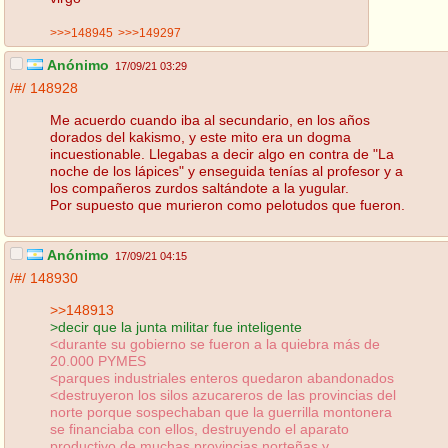
>>>148945
>>>149297
Anónimo
17/09/21 03:29
/#/
148928
Me acuerdo cuando iba al secundario, en los años
dorados del kakismo, y este mito era un dogma
incuestionable. Llegabas a decir algo en contra de "La
noche de los lápices" y enseguida tenías al profesor y a
los compañeros zurdos saltándote a la yugular.
Por supuesto que murieron como pelotudos que fueron.
Anónimo
17/09/21 04:15
/#/
148930
>>148913
>decir que la junta militar fue inteligente
<durante su gobierno se fueron a la quiebra más de
20.000 PYMES
<parques industriales enteros quedaron abandonados
<destruyeron los silos azucareros de las provincias del
norte porque sospechaban que la guerrilla montonera
se financiaba con ellos, destruyendo el aparato
productivo de muchas provincias norteñas y