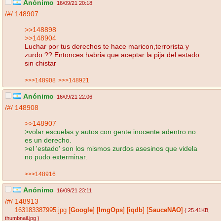
Anónimo
16/09/21 20:18
/#/
148907
>>148898
>>148904
Luchar por tus derechos te hace maricon,terrorista y
zurdo ?? Entonces habria que aceptar la pija del estado
sin chistar
>>>148908
>>>148921
Anónimo
16/09/21 22:06
/#/
148908
>>148907
>volar escuelas y autos con gente inocente adentro no
es un derecho.
>el 'estado' son los mismos zurdos asesinos que videla
no pudo exterminar.
>>>148916
Anónimo
16/09/21 23:11
/#/
148913
163183387995.jpg
[
Google
]
[
ImgOps
]
[
iqdb
]
[
SauceNAO
]
( 25.41KB
,
thumbnail.jpg
)