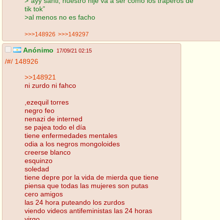
>”ayy santi, nuestro hije va a ser como los traperos de
tik tok”
>al menos no es facho
>>>148926
>>>149297
Anónimo
17/09/21 02:15
/#/
148926
>>148921
ni zurdo ni fahco
,ezequil torres
negro feo
nenazi de interned
se pajea todo el día
tiene enfermedades mentales
odia a los negros mongoloides
creerse blanco
esquinzo
soledad
tiene depre por la vida de mierda que tiene
piensa que todas las mujeres son putas
cero amigos
las 24 hora puteando los zurdos
viendo videos antifeministas las 24 horas
virgo