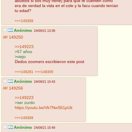
abuelos si sos muy nene) para que te cuenten cómo
era de verdad la vida en el cole y la facu cuando tenían
tu edad?
>>>149309
Anónimo
24/09/21 13:38
/#/
149250
>>149223
>57 años
>viejo
Dedos zoomers escribieron este post
>>>149281
>>>149309
Anónimo
24/09/21 15:43
/#/
149256
>>149223
>ser zurdo
https://youtu.be/Vk7NwS61pUk
>>>149309
Anónimo
24/09/21 15:49