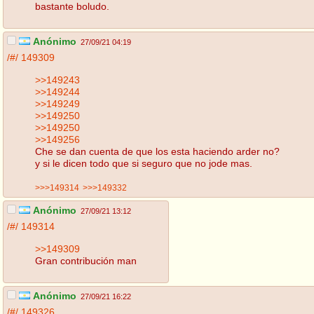
bastante boludo.
Anónimo
27/09/21 04:19
/#/
149309
>>149243
>>149244
>>149249
>>149250
>>149250
>>149256
Che se dan cuenta de que los esta haciendo arder no?
y si le dicen todo que si seguro que no jode mas.
>>>149314
>>>149332
Anónimo
27/09/21 13:12
/#/
149314
>>149309
Gran contribución man
Anónimo
27/09/21 16:22
/#/
149326