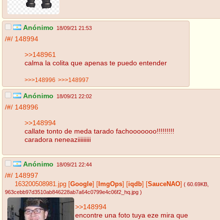
Anónimo
18/09/21 21:53
/#/
148994
>>148961
calma la colita que apenas te puedo entender
>>>148996
>>>148997
Anónimo
18/09/21 22:02
/#/
148996
>>148994
callate tonto de meda tarado fachooooooo!!!!!!!!!
caradora neneaziiiiiiiii
Anónimo
18/09/21 22:44
/#/
148997
163200508981.jpg
[
Google
]
[
ImgOps
]
[
iqdb
]
[
SauceNAO
]
( 60.69KB
,
963cebb97d3510ab846228ab7a64c0799e4c06f2_hq.jpg
)
>>148994
encontre una foto tuya eze mira que