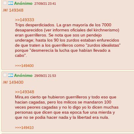
Anónimo
27/09/21 23:41
/#/
149348
>>149333
Trips desperdiciados. La gran mayoría de los 7000
desaparecidos (ver informes oficiales del kirchnerismo)
eran guerrilleros. Se nota que sos un pendejo
underage; hasta los 90 los zurdos estaban enfurecidos
de que traten a los guerrilleros como "zurdos idealistas"
porque "desmerecía la lucha que habían llevado a
cabo".
>>>149400
Anónimo
29/09/21 21:53
/#/
149400
>>149348
Mira,es cierto qe hubieron guerrilleros y todo eso que
hacian cagadas, pero los milicos se mandaron 100
veces peores cagadas y no lo digo yo lo dicen muchas
personas que dicen que esa epoca fue una mierda y
que no se podia hacer nada y la libertad era nula.
>>>149410