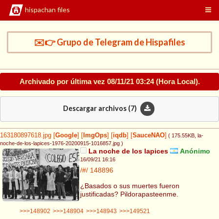
hispachan files
✉️👉 Grupo de Telegram de Hispafiles
Archivado por última vez
08/11/21 03:24
(Hora Local).
Descargar archivos (
7
)
163180897618.jpg
[
Google
]
[
ImgOps
]
[
iqdb
]
[
SauceNAO
]
( 175.55KB
, la-
noche-de-los-lapices-1976-20200915-1016857.jpg
)
La noche de los lapices
Anónimo
16/09/21 16:16
/#/
148896
¿Basados o sus muertes fueron
justificadas? Pildorapasteenme.
>>>148902
>>>148904
>>>148943
>>>149521