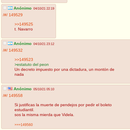
Anónimo
04/10/21 22:19
/#/
149529
>>149525
t. Navarro
Anónimo
04/10/21 23:12
/#/
149532
>>149523
>estatuto del peon
Un decreto impuesto por una dictadura, un montón de
nada
Anónimo
05/10/21 05:10
/#/
149558
Si justificas la muerte de pendejos por pedir el boleto
estudiantil.
sos la misma mierda que Videla.
>>>149560