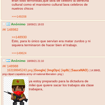
eran todo terroristas,que lava de celebro la derecha
cultural como el marxismo cultural lava celebros de
nuetros chicos
>>>149208
Anónimo
18/09/21 18:03
/#/
148982
>>148930
Esto, para lo único que servían era matar zurdos y ni
siquiera terminaron de hacer bien el trabajo.
>>>149624
Anónimo
18/09/21 21:10
/#/
148988
163199945243.png
[
Google
]
[
ImgOps
]
[
iqdb
]
[
SauceNAO
]
( 14.98KB
,
png-clipart-zapatista-army-of-national-liberation-.png
)
ya estoy preparado para la dictadura de
milei que quiere sacar los trabajos ala clase
trabajara,