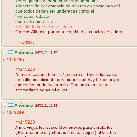
>cree que los ponebombas eran personas
>descree de la existencia de adultos en chistejuan así
que todos deben ser underages como él
>no sabe redactar
>una sola puta tilde
<con la democracia se educa
Gracias Alfonsín por tanta cantidad la concha de la lora
>>>149309
Anónimo
24/09/21 11:47
/#/
149246
>>149223
No es necesario tener 57 años man, tener dos pasos
de calle es suficiente para saber que hay forros hoy en
día continuando la guerrilla. Que seas un putito
acomodado no es mi culpa.
Anónimo
24/09/21 12:56
/#/
149249
>>149223
A mis viejos los buscó Montoneros para enrolarlos.
¿Por qué no vas y charlás con tus viejos (tal vez tus