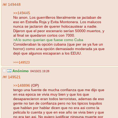
/#/
149448
>>149445
No anon. Los guerrilleros literalmente se jactaban de
eso en Estrella Roja y Evita Montonera. Los malucos
nunca se jactaron de querer holocaustear a nadie.
Dijeron que el peor escenario serían 50000 muertos, y
al final se quedaron cortos con 7000.
>A lo sumo querian que fuese como Cuba
Consideraban la opción cubana (que per se ya fue un
horror) como una opción demasiado moderada ya que
dejó que algunos escaparan a los EEUU.
>>>149523
Anónimo
04/10/21 19:28
/#/
149521
>>148896
(OP)
tengo una fuente de mucha confianza que me dijo que
en esa epoca se vivia muy bien y que los que
desaparecieron eran todos terroristas, ademas de eso
gente no tan de confianza pero no los tipicos loquitos
que hablan por hablar dicen que no era asi como la
pelicula lo cuenta y que en ese año se vivia bien y que
no era tan asi. No quiero justificar ninguna muerte por