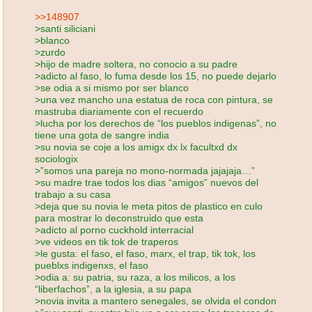
>>148907
>santi siliciani
>blanco
>zurdo
>hijo de madre soltera, no conocio a su padre
>adicto al faso, lo fuma desde los 15, no puede dejarlo
>se odia a si mismo por ser blanco
>una vez mancho una estatua de roca con pintura, se
mastruba diariamente con el recuerdo
>lucha por los derechos de “los pueblos indigenas”, no
tiene una gota de sangre india
>su novia se coje a los amigx dx lx facultxd dx
sociologix
>”somos una pareja no mono-normada jajajaja…”
>su madre trae todos los dias “amigos” nuevos del
trabajo a su casa
>deja que su novia le meta pitos de plastico en culo
para mostrar lo deconstruido que esta
>adicto al porno cuckhold interracial
>ve videos en tik tok de traperos
>le gusta: el faso, el faso, marx, el trap, tik tok, los
pueblxs indigenxs, el faso
>odia a: su patria, su raza, a los milicos, a los
“liberfachos”, a la iglesia, a su papa
>novia invita a mantero senegales, se olvida el condon