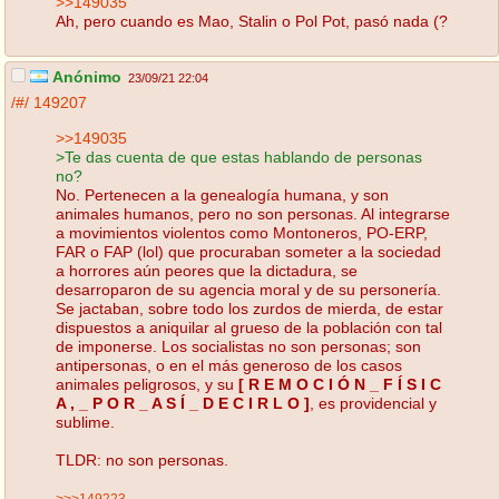
>>149035
Ah, pero cuando es Mao, Stalin o Pol Pot, pasó nada (?
Anónimo
23/09/21 22:04
/#/
149207
>>149035
>Te das cuenta de que estas hablando de personas
no?
No. Pertenecen a la genealogía humana, y son
animales humanos, pero no son personas. Al integrarse
a movimientos violentos como Montoneros, PO-ERP,
FAR o FAP (lol) que procuraban someter a la sociedad
a horrores aún peores que la dictadura, se
desarroparon de su agencia moral y de su personería.
Se jactaban, sobre todo los zurdos de mierda, de estar
dispuestos a aniquilar al grueso de la población con tal
de imponerse. Los socialistas no son personas; son
antipersonas, o en el más generoso de los casos
animales peligrosos, y su
[ R E M O C I Ó N _ F Í S I C
A , _ P O R _ A S Í _ D E C I R L O ]
, es providencial y
sublime.
TLDR: no son personas.
>>>149223