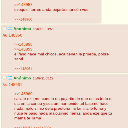
>>148957
ezequiel torres anda pejarte maricón vos
>>>148960
Anónimo
18/09/21 01:53
/#/
148960
>>148958
>>148959
el faso hace mal chicos, aca tienen la prueba, pobre
santi
>>>148961
Anónimo
18/09/21 03:22
/#/
148961
>>148960
callate eze,me cuenta un pajarito de que estas todo el
dia en la conpu y sos un mantenido ,el faso no hace
nada malo simio dela preotoria mi familia lo foma y
nuca le paso nada malo,simio nenazi,anda eze que tu
mama te llama
>>>148962
>>>148994