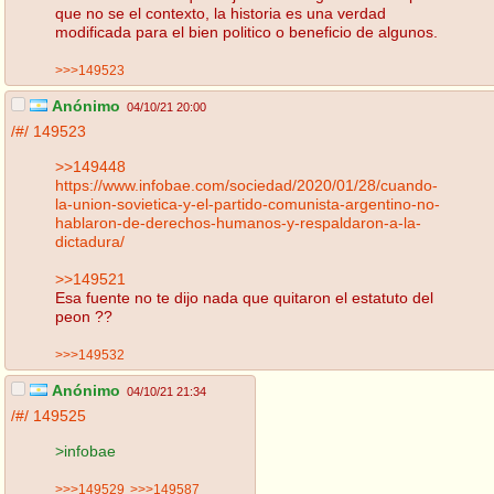
que no se el contexto, la historia es una verdad
modificada para el bien politico o beneficio de algunos.
>>>149523
Anónimo
04/10/21 20:00
/#/
149523
>>149448
https://www.infobae.com/sociedad/2020/01/28/cuando-
la-union-sovietica-y-el-partido-comunista-argentino-no-
hablaron-de-derechos-humanos-y-respaldaron-a-la-
dictadura/
>>149521
Esa fuente no te dijo nada que quitaron el estatuto del
peon ??
>>>149532
Anónimo
04/10/21 21:34
/#/
149525
>infobae
>>>149529
>>>149587