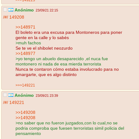
Anónimo
23/09/21 22:15
/#/
149208
>>148971
El boleto era una excusa para Montoneros para poner
gente en la calle y lo sabés
>muh fachos
Se te ve el shibolet neozurdo
>>148977
>yo tengo un abuelo desaparecido ,el nuca fue
montonero ni nada de esa mierda terrorista
Nunca te contaron cómo estaba involucrado para no
amargarte, que es algo distinto
>>>149221
Anónimo
23/09/21 23:39
/#/
149221
>>149208
>>149208
>no saber que no fueron juzgados,con lo cual,no se
podria comproba que fuesen terroristas simil policia del
pensamiento