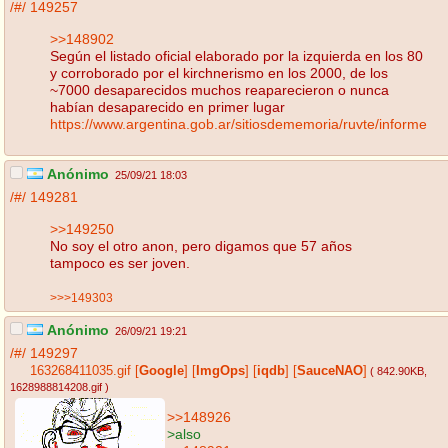
/#/
149257
>>148902
Según el listado oficial elaborado por la izquierda en los 80
y corroborado por el kirchnerismo en los 2000, de los
~7000 desaparecidos muchos reaparecieron o nunca
habían desaparecido en primer lugar
https://www.argentina.gob.ar/sitiosdememoria/ruvte/informe
Anónimo
25/09/21 18:03
/#/
149281
>>149250
No soy el otro anon, pero digamos que 57 años
tampoco es ser joven.
>>>149303
Anónimo
26/09/21 19:21
/#/
149297
163268411035.gif
[
Google
]
[
ImgOps
]
[
iqdb
]
[
SauceNAO
]
( 842.90KB
,
1628988814208.gif
)
>>148926
>also