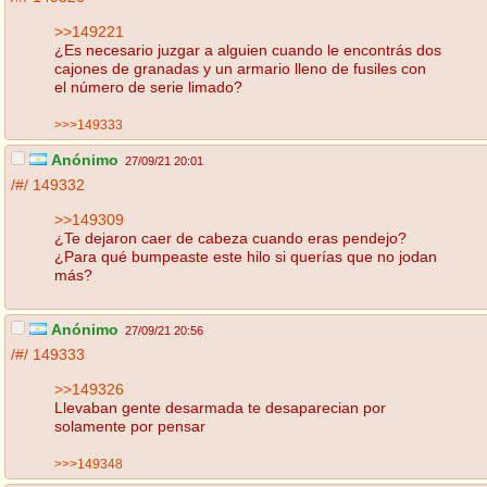
>>149221
¿Es necesario juzgar a alguien cuando le encontrás dos
cajones de granadas y un armario lleno de fusiles con
el número de serie limado?
>>>149333
Anónimo
27/09/21 20:01
/#/
149332
>>149309
¿Te dejaron caer de cabeza cuando eras pendejo?
¿Para qué bumpeaste este hilo si querías que no jodan
más?
Anónimo
27/09/21 20:56
/#/
149333
>>149326
Llevaban gente desarmada te desaparecian por
solamente por pensar
>>>149348