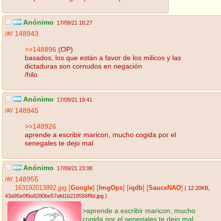
Anónimo
17/09/21 18:27
/#/
148943
>>148896
(OP)
basados, los que están a favor de los milicos y las
dictaduras son cornudos en negación
/hilo
Anónimo
17/09/21 19:41
/#/
148945
>>148926
aprende a escribir maricon, mucho cogida por el
senegales te dejo mal
Anónimo
17/09/21 23:08
/#/
148955
163192013892.jpg
[
Google
]
[
ImgOps
]
[
iqdb
]
[
SauceNAO
]
( 12.20KB
,
43a95e0f9a9280be57afd1b219556f8d.jpg
)
>aprende a escribir maricon, mucho
cogida por el senegales te dejo mal