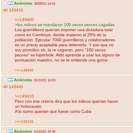
Anónimo
30/09/21 14:41
/#/
149410
>>149400
>los milicos se mandaron 100 veces peores cagadas
Los guerrilleros querían imponer una dictadura total
como en Camboya, donde mataron al 25% de la
población. Ejecutar 7000 guerrilleros y colaboradores
es un precio aceptable para detenerlo. Y eso que no
soy promilico eh, la re cagaron, pero "100 veces
peores" es hipérbole. Aldo aprendé a usar los signos de
puntuación maestro, no se te entiende una goma.
>>>149445
Anónimo
01/10/21 16:03
/#/
149445
>>149410
Pero con ese criterio dira que los milicos querian hacer
un holocausto
A lo sumo querian que fuese como Cuba
>>>149448
Anónimo
01/10/21 16:35