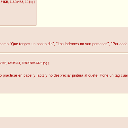
.84KB
, 1162x453
, 12.jpg
)
 como "Que tengas un bonito dia", "Los ladrones no son personas", "Por cada 
38KB
, 640x344
, 159009944328.jpg
)
 practicar en papel y lápiz y no despreciar pintura al cuete. Pone un tag cuan