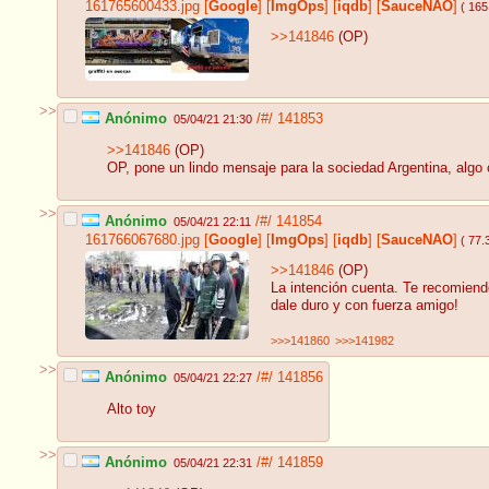
161765600433.jpg
[
Google
]
[
ImgOps
]
[
iqdb
]
[
SauceNAO
]
( 165
>>141846
(OP)
>>
Anónimo
/#/
141853
05/04/21 21:30
>>141846
(OP)
OP, pone un lindo mensaje para la sociedad Argentina, algo
>>
Anónimo
/#/
141854
05/04/21 22:11
161766067680.jpg
[
Google
]
[
ImgOps
]
[
iqdb
]
[
SauceNAO
]
( 77.
>>141846
(OP)
La intención cuenta. Te recomiendo
dale duro y con fuerza amigo!
>>>141860
>>>141982
>>
Anónimo
/#/
141856
05/04/21 22:27
Alto toy
>>
Anónimo
/#/
141859
05/04/21 22:31