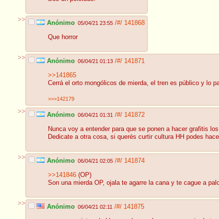
>>
Anónimo
/#/
141868
05/04/21 23:55
Que horror
>>
Anónimo
/#/
141871
06/04/21 01:13
>>141865
Cerrá el orto mongólicos de mierda, el tren es público y lo pa
>>>142179
>>
Anónimo
/#/
141872
06/04/21 01:31
Nunca voy a entender para que se ponen a hacer grafitis los 
Dedicate a otra cosa, si querés curtir cultura HH podes hac
>>
Anónimo
/#/
141874
06/04/21 02:05
>>141846
(OP)
Son una mierda OP, ojala te agarre la cana y te cague a pal
>>
Anónimo
/#/
141875
06/04/21 02:11