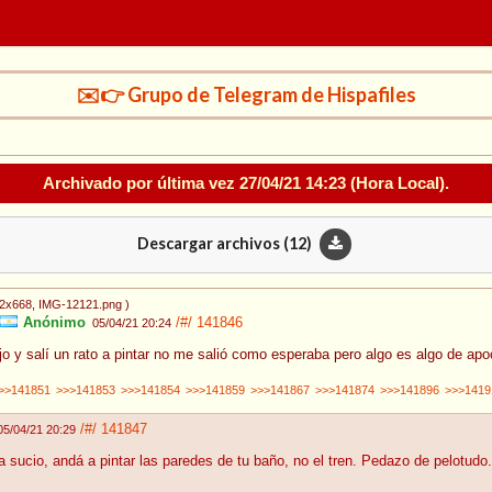
✉️👉 Grupo de Telegram de Hispafiles
Archivado por última vez
27/04/21 14:23
(Hora Local).
Descargar archivos (
12
)
62x668
, IMG-12121.png
)
Anónimo
/#/
141846
05/04/21 20:24
ejo y salí un rato a pintar no me salió como esperaba pero algo es algo de a
>>141851
>>>141853
>>>141854
>>>141859
>>>141867
>>>141874
>>>141896
>>>1419
/#/
141847
05/04/21 20:29
a sucio, andá a pintar las paredes de tu baño, no el tren. Pedazo de pelotudo.