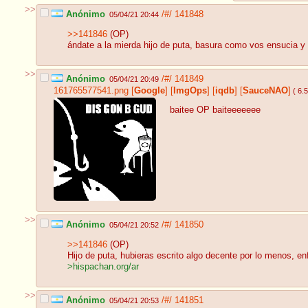
>>
Anónimo
/#/
141848
05/04/21 20:44
>>141846
(OP)
ándate a la mierda hijo de puta, basura como vos ensucia y
>>
Anónimo
/#/
141849
05/04/21 20:49
161765577541.png
[
Google
]
[
ImgOps
]
[
iqdb
]
[
SauceNAO
]
( 6.
baitee OP baiteeeeeee
>>
Anónimo
/#/
141850
05/04/21 20:52
>>141846
(OP)
Hijo de puta, hubieras escrito algo decente por lo menos, en
>hispachan.org/ar
>>
Anónimo
/#/
141851
05/04/21 20:53