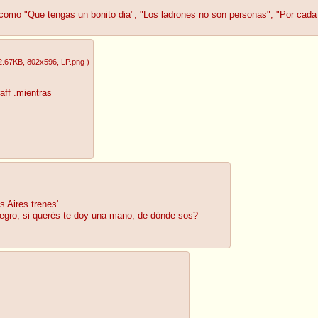
 como "Que tengas un bonito dia", "Los ladrones no son personas", "Por cada 
2.67KB
, 802x596
, LP.png
)
aff .mientras
 Aires trenes'
negro, si querés te doy una mano, de dónde sos?