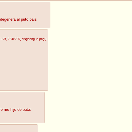
 degenera al puto país
51KB
, 224x225
, disgonbgud.png
)
fermo hijo de puta: