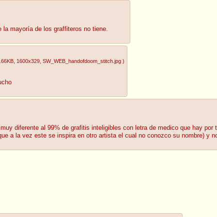
 la mayoría de los graffiteros no tiene.
.66KB
, 1600x329
, SW_WEB_handofdoom_stitch.jpg
)
ucho
uy diferente al 99% de grafitis inteligibles con letra de medico que hay por 
 a la vez este se inspira en otro artista el cual no conozco su nombre) y no 