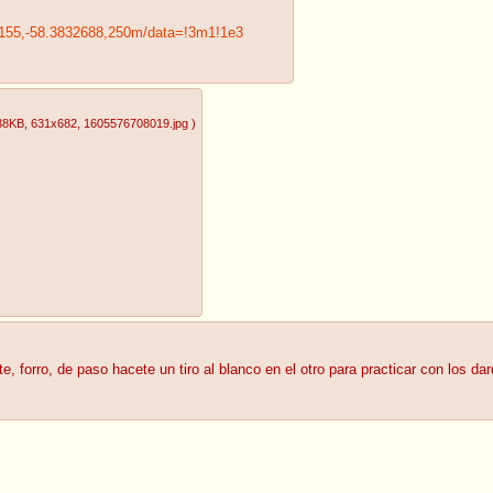
5155,-58.3832688,250m/data=!3m1!1e3
38KB
, 631x682
, 1605576708019.jpg
)
nte, forro, de paso hacete un tiro al blanco en el otro para practicar con los da