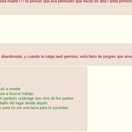
 puta madre??? te pensas que esa pelotudez que haces es arte? andá primero 
bandonada, y cuando te salga pedí permiso, está lleno de progres que aman el
r
salí a vender
tura a buscar trabajo
un parásito underage que vive de los padres
l baño del lugar donde alquilo
o para no ser una lacra para la sociedad