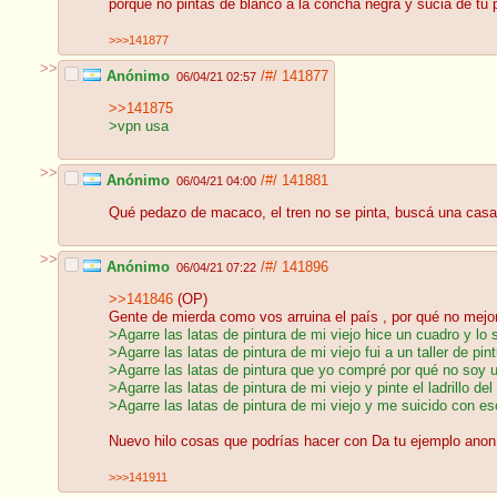
porque no pintas de blanco a la concha negra y sucia de tu
>>>141877
>>
Anónimo
/#/
141877
06/04/21 02:57
>>141875
>vpn usa
>>
Anónimo
/#/
141881
06/04/21 04:00
Qué pedazo de macaco, el tren no se pinta, buscá una casa a
>>
Anónimo
/#/
141896
06/04/21 07:22
>>141846
(OP)
Gente de mierda como vos arruina el país , por qué no mejo
>Agarre las latas de pintura de mi viejo hice un cuadro y lo 
>Agarre las latas de pintura de mi viejo fui a un taller de pin
>Agarre las latas de pintura que yo compré por qué no soy 
>Agarre las latas de pintura de mi viejo y pinte el ladrillo de
>Agarre las latas de pintura de mi viejo y me suicido con es
Nuevo hilo cosas que podrías hacer con
Da tu ejemplo anon
>>>141911