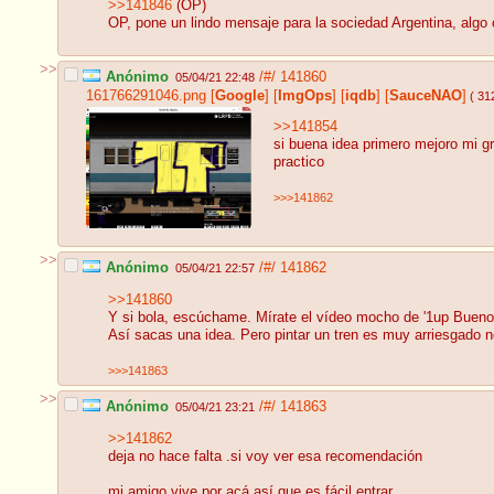
>>141846
(OP)
OP, pone un lindo mensaje para la sociedad Argentina, algo
>>
Anónimo
/#/
141860
05/04/21 22:48
161766291046.png
[
Google
]
[
ImgOps
]
[
iqdb
]
[
SauceNAO
]
( 31
>>141854
si buena idea primero mejoro mi gr
practico
>>>141862
>>
Anónimo
/#/
141862
05/04/21 22:57
>>141860
Y si bola, escúchame. Mírate el vídeo mocho de '1up Buenos
Así sacas una idea. Pero pintar un tren es muy arriesgado 
>>>141863
>>
Anónimo
/#/
141863
05/04/21 23:21
>>141862
deja no hace falta .si voy ver esa recomendación
mi amigo vive por acá así que es fácil entrar