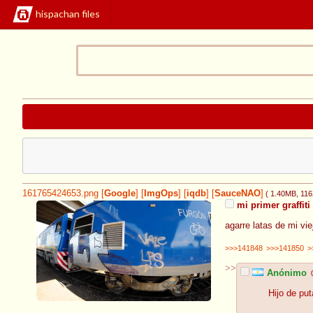
hispachan files
161765424653.png
[
Google
]
[
ImgOps
]
[
iqdb
]
[
SauceNAO
]
( 1.40MB
, 11
mi primer graffiti
agarre latas de mi vi
>>>141848
>>>141850
>
>>
Anónimo
Hijo de put