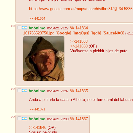
https://www.google.com.ar/maps/search/villa+31/@-34.583
>>>141864
>>
Anónimo
/#/
141864
05/04/21 23:27
161766523750.jpg
[
Google
]
[
ImgOps
]
[
iqdb
]
[
SauceNAO
]
( 61.
>>141863
>>141660
(OP)
Vuélvanse a plebbit hijos de puta.
>>
Anónimo
/#/
141865
05/04/21 23:37
Andá a pintarle la casa a Alberto, no el ferrocarril del labura
>>>141871
>>
Anónimo
/#/
141867
05/04/21 23:39
>>141846
(OP)
Sos un pelotudo.