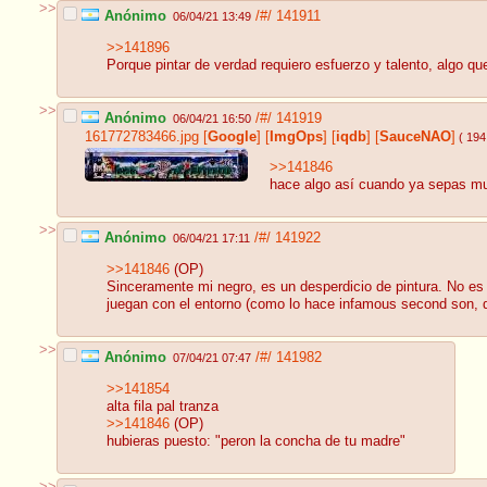
>>
Anónimo
/#/
141911
06/04/21 13:49
>>141896
Porque pintar de verdad requiero esfuerzo y talento, algo que
>>
Anónimo
/#/
141919
06/04/21 16:50
161772783466.jpg
[
Google
]
[
ImgOps
]
[
iqdb
]
[
SauceNAO
]
( 194
>>141846
hace algo así cuando ya sepas m
>>
Anónimo
/#/
141922
06/04/21 17:11
>>141846
(OP)
Sinceramente mi negro, es un desperdicio de pintura. No es m
juegan con el entorno (como lo hace infamous second son, que
>>
Anónimo
/#/
141982
07/04/21 07:47
>>141854
alta fila pal tranza
>>141846
(OP)
hubieras puesto: "peron la concha de tu madre"
>>