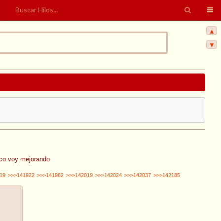
▲
▼
poco voy mejorando
19
>>>141922
>>>141982
>>>142019
>>>142024
>>>142037
>>>142185