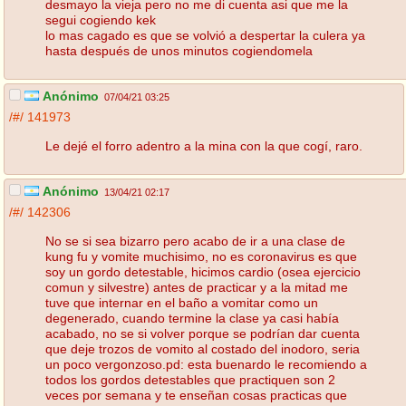
desmayo la vieja pero no me di cuenta asi que me la
segui cogiendo kek
lo mas cagado es que se volvió a despertar la culera ya
hasta después de unos minutos cogiendomela
Anónimo
07/04/21 03:25
/#/
141973
Le dejé el forro adentro a la mina con la que cogí, raro.
Anónimo
13/04/21 02:17
/#/
142306
No se si sea bizarro pero acabo de ir a una clase de
kung fu y vomite muchisimo, no es coronavirus es que
soy un gordo detestable, hicimos cardio (osea ejercicio
comun y silvestre) antes de practicar y a la mitad me
tuve que internar en el baño a vomitar como un
degenerado, cuando termine la clase ya casi había
acabado, no se si volver porque se podrían dar cuenta
que deje trozos de vomito al costado del inodoro, seria
un poco vergonzoso.pd: esta buenardo le recomiendo a
todos los gordos detestables que practiquen son 2
veces por semana y te enseñan cosas practicas que