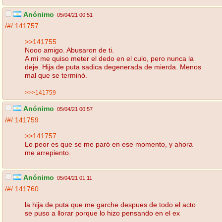
Anónimo
05/04/21 00:51
/#/
141757
>>141755
Nooo amigo. Abusaron de ti.
A mi me quiso meter el dedo en el culo, pero nunca la
deje. Hija de puta sadica degenerada de mierda. Menos
mal que se terminó.
>>>141759
Anónimo
05/04/21 00:57
/#/
141759
>>141757
Lo peor es que se me paró en ese momento, y ahora
me arrepiento.
Anónimo
05/04/21 01:11
/#/
141760
la hija de puta que me garche despues de todo el acto
se puso a llorar porque lo hizo pensando en el ex