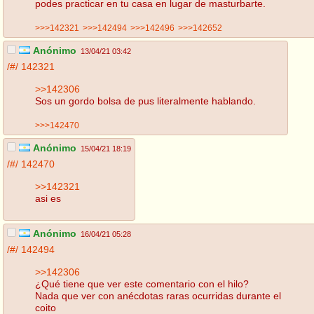
podes practicar en tu casa en lugar de masturbarte.
>>>142321
>>>142494
>>>142496
>>>142652
Anónimo
13/04/21 03:42
/#/
142321
>>142306
Sos un gordo bolsa de pus literalmente hablando.
>>>142470
Anónimo
15/04/21 18:19
/#/
142470
>>142321
asi es
Anónimo
16/04/21 05:28
/#/
142494
>>142306
¿Qué tiene que ver este comentario con el hilo?
Nada que ver con anécdotas raras ocurridas durante el
coito