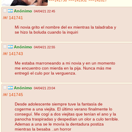
>>>141756
>>>141952
>>>142627
Anónimo
04/04/21 22:45
/#/
141741
Mi novia grito el nombre del ex mientras la taladraba y
se hizo la boluda cuando la inquiri
Anónimo
04/04/21 22:55
/#/
141743
Me estaba marroneando a mi novia y en un momento
me encuentro con mierda en la pija. Nunca más me
entregó el culo por la verguenza.
Anónimo
04/04/21 23:04
/#/
141745
Desde adolescente siempre tuve la fantasía de
cogerme a una viejita. El último verano finalmente lo
conseguí. Me cogí a dos viejitas que tenían el ano y la
panocha traspiradas y despedían un olor a culo terrible.
Ademas a una se le movía la dentadura postiza
mientras la besaba ..un horror