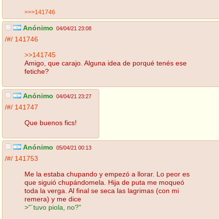
>>>141746
Anónimo
04/04/21 23:08
/#/
141746
>>141745
Amigo, que carajo. Alguna idea de porqué tenés ese
fetiche?
Anónimo
04/04/21 23:27
/#/
141747
Que buenos fics!
Anónimo
05/04/21 00:13
/#/
141753
Me la estaba chupando y empezó a llorar. Lo peor es
que siguió chupándomela. Hija de puta me moqueó
toda la verga. Al final se seca las lagrimas (con mi
remera) y me dice
>"´tuvo piola, no?"