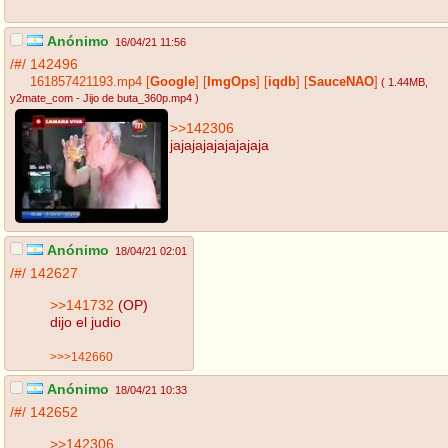
Anónimo
16/04/21 11:56
/#/
142496
161857421193.mp4
[
Google
]
[
ImgOps
]
[
iqdb
]
[
SauceNAO
]
( 1.44MB
,
y2mate_com - Jijo de buta_360p.mp4
)
>>142306
jajajajajajajajaja
Anónimo
18/04/21 02:01
/#/
142627
>>141732
(OP)
dijo el judio
>>>142660
Anónimo
18/04/21 10:33
/#/
142652
>>142306