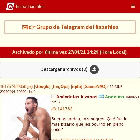
hispachan files
✉️👉 Grupo de Telegram de Hispafiles
Archivado por última vez
27/04/21 14:29
(Hora Local).
Descargar archivos (
2
)
161757439059.jpg
[
Google
]
[
ImgOps
]
[
iqdb
]
[
SauceNAO
]
( 19.43KB
,
20210404_190901.jpg
)
Anécdotas bizarras
Anónimo
04/04/21
22:13
/#/
141732
Buenas tardes, mis negros. Qué fue lo
mas bizarro que les ocurrió en pleno
coito?