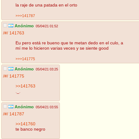
la raje de una patada en el orto
>>>141787
Anónimo
05/04/21 01:52
/#/
141763
Eu pero está re bueno que te metan dedo en el culo, a
mí me lo hicieron varias veces y se siente good
>>>141775
Anónimo
05/04/21 03:25
/#/
141775
>>141763
._.
Anónimo
05/04/21 03:55
/#/
141787
>>141760
te banco negro