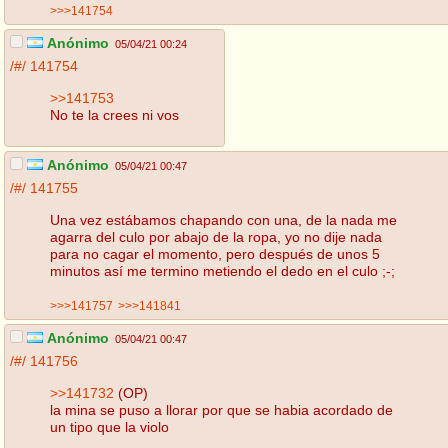
>>>141754
Anónimo
05/04/21 00:24
/#/
141754
>>141753
No te la crees ni vos
Anónimo
05/04/21 00:47
/#/
141755
Una vez estábamos chapando con una, de la nada me
agarra del culo por abajo de la ropa, yo no dije nada
para no cagar el momento, pero después de unos 5
minutos así me termino metiendo el dedo en el culo ;-;
>>>141757
>>>141841
Anónimo
05/04/21 00:47
/#/
141756
>>141732
(OP)
la mina se puso a llorar por que se habia acordado de
un tipo que la violo