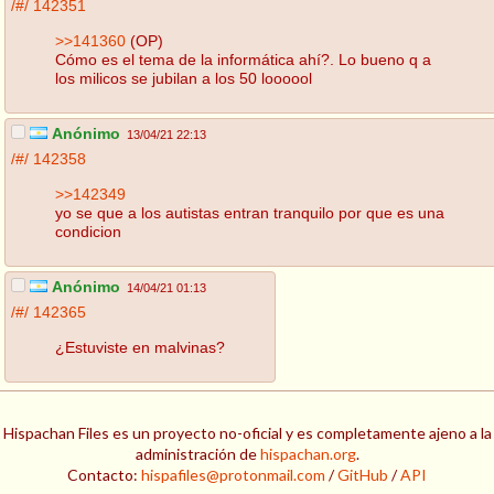
/#/
142351
>>141360
(OP)
Cómo es el tema de la informática ahí?. Lo bueno q a
los milicos se jubilan a los 50 loooool
Anónimo
13/04/21 22:13
/#/
142358
>>142349
yo se que a los autistas entran tranquilo por que es una
condicion
Anónimo
14/04/21 01:13
/#/
142365
¿Estuviste en malvinas?
Hispachan Files es un proyecto no-oficial y es completamente ajeno a la
administración de
hispachan.org
.
Contacto:
hispafiles@protonmail.com
/
GitHub
/
API