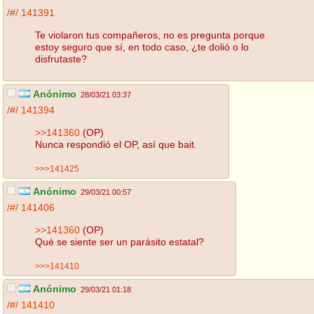
/#/
141391
Te violaron tus compañeros, no es pregunta porque
estoy seguro que sí, en todo caso, ¿te dolió o lo
disfrutaste?
Anónimo
28/03/21 03:37
/#/
141394
>>141360
(OP)
Nunca respondió el OP, así que bait.
>>>141425
Anónimo
29/03/21 00:57
/#/
141406
>>141360
(OP)
Qué se siente ser un parásito estatal?
>>>141410
Anónimo
29/03/21 01:18
/#/
141410