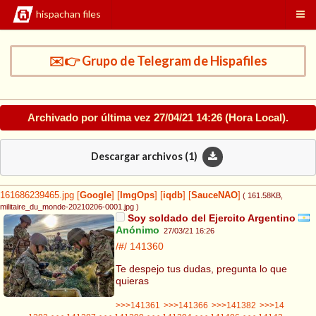
hispachan files
✉️👉 Grupo de Telegram de Hispafiles
Archivado por última vez
27/04/21 14:26
(Hora Local).
Descargar archivos (
1
)
161686239465.jpg
[
Google
]
[
ImgOps
]
[
iqdb
]
[
SauceNAO
]
( 161.58KB
,
militaire_du_monde-20210206-0001.jpg
)
Soy soldado del Ejercito Argentino
Anónimo
27/03/21 16:26
/#/
141360
Te despejo tus dudas, pregunta lo que
quieras
>>>141361
>>>141366
>>>141382
>>>14