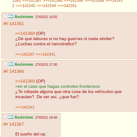
1383
>>>141387
>>>141390
>>>141394
>>>141406
>>>14143
2
>>>142340
>>>142349
>>>142351
Anónimo
27/03/21 16:55
/#/
141361
>>141360
(OP)
¿De que laburas si no hay guerras ni nada similar?
¿Luchas contra el narcotrafico?
>>>142207
>>>142341
Anónimo
27/03/21 17:30
/#/
141366
>>141360
(OP)
>en el caso que hagas controles fronterizos
¿Te robaste alguna que otra cosa de los vehículos que
incautan?. De ser así, ¿que fue?.
>>>142342
Anónimo
27/03/21 18:46
/#/
141367
El sueño del op.