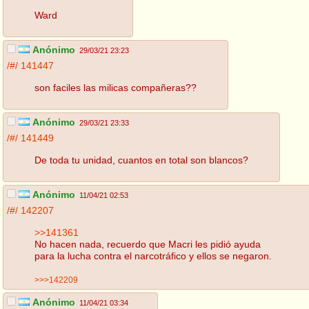
Ward
Anónimo
29/03/21 23:23
/#/
141447
son faciles las milicas compañeras??
Anónimo
29/03/21 23:33
/#/
141449
De toda tu unidad, cuantos en total son blancos?
Anónimo
11/04/21 02:53
/#/
142207
>>141361
No hacen nada, recuerdo que Macri les pidió ayuda
para la lucha contra el narcotráfico y ellos se negaron.
>>>142209
Anónimo
11/04/21 03:34