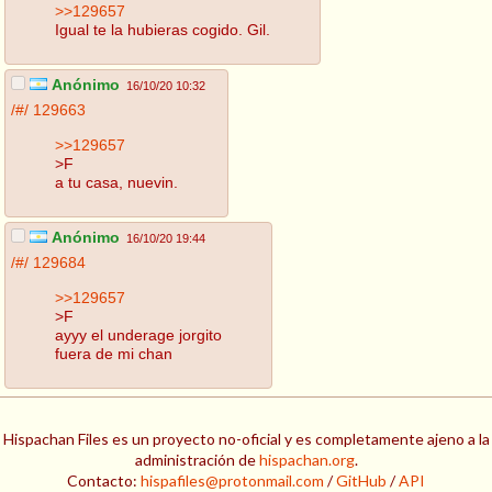
>>129657
Igual te la hubieras cogido. Gil.
Anónimo
16/10/20 10:32
/#/
129663
>>129657
>F
a tu casa, nuevin.
Anónimo
16/10/20 19:44
/#/
129684
>>129657
>F
ayyy el underage jorgito
fuera de mi chan
Hispachan Files es un proyecto no-oficial y es completamente ajeno a la
administración de
hispachan.org
.
Contacto:
hispafiles@protonmail.com
/
GitHub
/
API