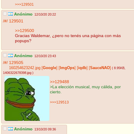
>>>129501
Anónimo
12/10/20 20:22
/#/
129501
>>129500
Gracias Waldemar, ¿pero no tenés una página con más
popups?
Anónimo
12/10/20 23:43
/#/
129505
160254623242.jpg
[
Google
]
[
ImgOps
]
[
iqdb
]
[
SauceNAO
]
( 8.95KB
,
1406322678398.jpg
)
>>129488
>La elección musical, muy cálida, por
cierto.
>>>129513
Anónimo
13/10/20 09:36