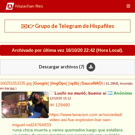
hispachan files
✉️👉 Grupo de Telegram de Hispafiles
Archivado por última vez
16/10/20 22:42
(Hora Local).
Descargar archivos (
7
)
160251553335.jpg
[
Google
]
[
ImgOps
]
[
iqdb
]
[
SauceNAO
]
( 61.28KB
, Incendio-
en-bar.jpg
)
Luchi no murió, bueno si
Anónimo
12/10/20 15:12
/#/
129480
https://www.lanacion.com.ar/sociedad/
video-asi-fue-explosion-bar-san-
miguel-nid24764933
>una chica muerta y varios quemados luego que estallara
un centro de mesa mientras era recargado con un bidón