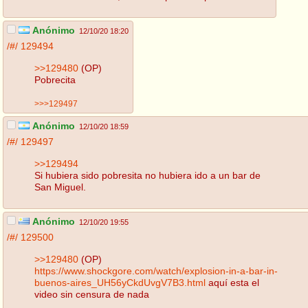
Anónimo
12/10/20 18:20
/#/
129494
>>129480
(OP)
Pobrecita
>>>129497
Anónimo
12/10/20 18:59
/#/
129497
>>129494
Si hubiera sido pobresita no hubiera ido a un bar de
San Miguel.
Anónimo
12/10/20 19:55
/#/
129500
>>129480
(OP)
https://www.shockgore.com/watch/explosion-in-a-bar-in-
buenos-aires_UH56yCkdUvgV7B3.html
aquí esta el
video sin censura de nada