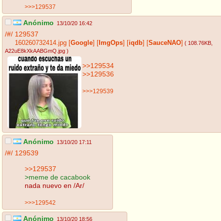
>>>129537
Anónimo
13/10/20 16:42
/#/
129537
160260732414.jpg
[
Google
]
[
ImgOps
]
[
iqdb
]
[
SauceNAO
]
( 108.76KB
,
A22uE8kXkAABGmQ.jpg
)
>>129534
>>129536
>>>129539
Anónimo
13/10/20 17:11
/#/
129539
>>129537
>meme de cacabook
nada nuevo en /Ar/
>>>129542
Anónimo
13/10/20 18:56