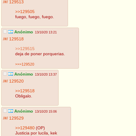
/#/
129513
>>129505
fuego, fuego, fuego.
Anónimo
13/10/20 13:21
/#/
129518
>>129515
deja de poner porquerias.
>>>129520
Anónimo
13/10/20 13:37
/#/
129520
>>129518
Obligalo.
Anónimo
13/10/20 15:06
/#/
129529
>>129480
(OP)
Justicia por lucila, kek