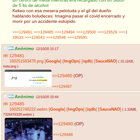
de 5 lts de alcohol
Kekeo con esa mesera pelotuda y el gil del dueño
hablando boludeces. Imagina pasar el covid encerrado y
morir por un accidente estúpido.
>>>129481
>>>129485
>>>129494
>>>129500
>>>129529
>>>1
29533
>>>129543
>>>129546
>>>129591
Anónimo
12/10/20 15:17
/#/
129481
160251583478.png
[
Google
]
[
ImgOps
]
[
iqdb
]
[
SauceNAO
]
( 15.11KB
,
nota.png
)
>>129480
(OP)
>>>129487
Anónimo
12/10/20 15:44
/#/
129485
160251748222.webm
[
Google
]
[
ImgOps
]
[
iqdb
]
[
SauceNAO
]
( 1.32MB
,
7326476328.webm
)
>>129480
(OP)
>>>129488