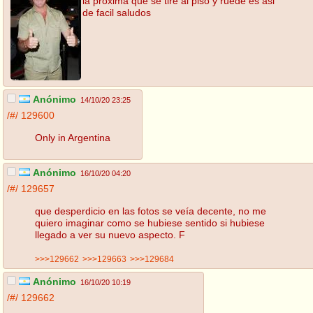
la proxima que se tire al piso y ruede es asi
de facil saludos
Anónimo
14/10/20 23:25
/#/
129600
Only in Argentina
Anónimo
16/10/20 04:20
/#/
129657
que desperdicio en las fotos se veía decente, no me
quiero imaginar como se hubiese sentido si hubiese
llegado a ver su nuevo aspecto. F
>>>129662
>>>129663
>>>129684
Anónimo
16/10/20 10:19
/#/
129662