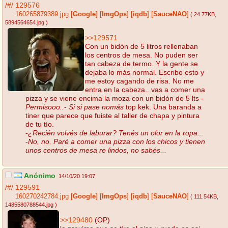
/#/
129576
160265879389.jpg
[
Google
]
[
ImgOps
]
[
iqdb
]
[
SauceNAO
]
( 24.77KB
,
5894564654.jpg
)
>>129571
Con un bidón de 5 litros rellenaban
los centros de mesa. No puden ser
tan cabeza de termo. Y la gente se
dejaba lo más normal. Escribo esto y
me estoy cagando de risa. No me
entra en la cabeza.. vas a comer una
pizza y se viene encima la moza con un bidón de 5 lts -
Permisooo..
-
Si si pase nomás
top kek. Una baranda a
tiner que parece que fuiste al taller de chapa y pintura
de tu tío.
-
¿Recién volvés de laburar? Tenés un olor en la ropa...
-
No, no. Paré a comer una pizza con los chicos y tienen
unos centros de mesa re lindos, no sabés...
Anónimo
14/10/20 19:07
/#/
129591
160270242784.jpg
[
Google
]
[
ImgOps
]
[
iqdb
]
[
SauceNAO
]
( 111.54KB
,
1485580788544.jpg
)
>>129480
(OP)