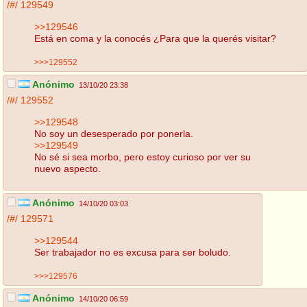
/#/
129549
>>129546
Está en coma y la conocés ¿Para que la querés visitar?
>>>129552
Anónimo
13/10/20 23:38
/#/
129552
>>129548
No soy un desesperado por ponerla.
>>129549
No sé si sea morbo, pero estoy curioso por ver su
nuevo aspecto.
Anónimo
14/10/20 03:03
/#/
129571
>>129544
Ser trabajador no es excusa para ser boludo.
>>>129576
Anónimo
14/10/20 06:59