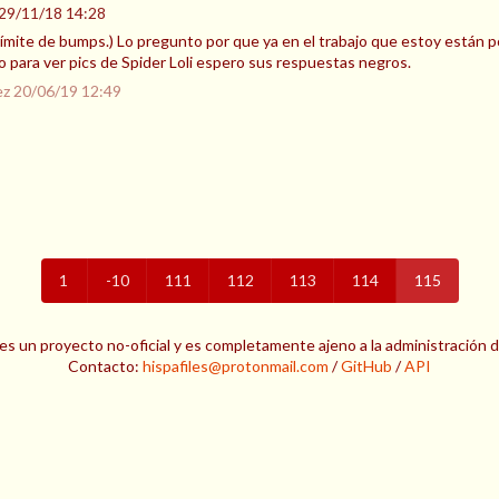
29/11/18 14:28
l límite de bumps.) Lo pregunto por que ya en el trabajo que estoy están
o para ver pics de Spider Loli espero sus respuestas negros.
ez
20/06/19 12:49
1
-10
111
112
113
114
115
es un proyecto no-oficial y es completamente ajeno a la administración 
Contacto:
hispafiles@protonmail.com
/
GitHub
/
API