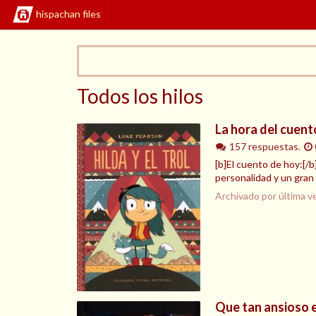
hispachan files
Todos los hilos
La hora del cuento
157 respuestas.
[b]El cuento de hoy:[/b
personalidad y un gran
Archivado por última v
Que tan ansioso e