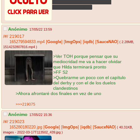
que no he estado deprimido y
llorando como perra
Anónimo
17/05/22 13:59
/#/
219017
165279594833.mp4
[
Google
]
[
ImgOps
]
[
iqdb
]
[
SauceNAO
]
( 2.28MB
,
1514232807816.mp4
)
>Ver TOH porque pensar que su
mediocridad me va a hacer olvidar
que Hilda terminará pronto
>FF S2
>Quebrarme un poco con el capítulo
del derby y con el de los duelos
clandestinos
>Ahora afrontaré dos finales en vez de uno
>>>219075
Anónimo
17/05/22 15:36
/#/
219023
165280180220.jpg
[
Google
]
[
ImgOps
]
[
iqdb
]
[
SauceNAO
]
( 40.31KB
,
images - 2022-03-17T113502_439.jpg
)