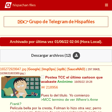
hispachan files
✉️👉 Grupo de Telegram de Hispafiles
Archivado por última vez
01/06/22 02:04
(Hora Local).
Descargar archivos (
12
)
165272929947.jpg
[
Google
]
[
ImgOps
]
[
iqdb
]
[
SauceNAO
]
( 297.99KB
,
1639631803389.jpg
)
Postea TCC el último cartoon que
acabaste
Anónimo
16/05/22 19:28
/#/
218956
Pues lo del título. Yo comienzo
>MCC termino de ver
Where's Anne
Frank?
Película bella por la cresta, Folman lo hizo otra vez; perro