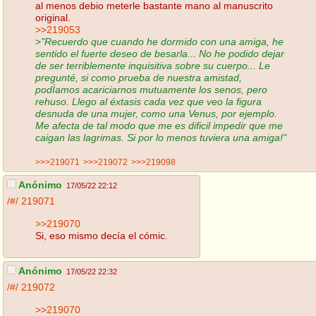
al menos debio meterle bastante mano al manuscrito
original.
>>219053
>
"Recuerdo que cuando he dormido con una amiga, he
sentido el fuerte deseo de besarla... No he podido dejar
de ser terriblemente inquisitiva sobre su cuerpo... Le
pregunté, si como prueba de nuestra amistad,
podÌamos acariciarnos mutuamente los senos, pero
rehuso. Llego al éxtasis cada vez que veo la figura
desnuda de una mujer, como una Venus, por ejemplo.
Me afecta de tal modo que me es dificil impedir que me
caigan las lagrimas. Si por lo menos tuviera una amiga!"
>>>219071
>>>219072
>>>219098
Anónimo
17/05/22 22:12
/#/
219071
>>219070
Si, eso mismo decía el cómic.
Anónimo
17/05/22 22:32
/#/
219072
>>219070