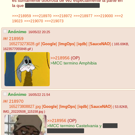
es sumamente dolorosa de vez especialmente la parte en
la que
Kitty se encuentra con la tumba de Ana
>>>218959
>>>218970
>>>218972
>>>218977
>>>219000
>>>2
19023
>>>219070
>>>219073
Anónimo
16/05/22 20:25
/#/
218959
165273273028.gif
[
Google
]
[
ImgOps
]
[
iqdb
]
[
SauceNAO
]
( 165.69KB
,
1623577055848.gif
)
>>218956
(OP)
>MCC termino Amphibia
Anónimo
16/05/22 21:54
/#/
218970
165273808827.jpg
[
Google
]
[
ImgOps
]
[
iqdb
]
[
SauceNAO
]
( 53.82KB
,
IMG_20220508_115158.jpg
)
>>218956
(OP)
>MCC termino Castelvania y
Dracula
esta vivo otra vez...