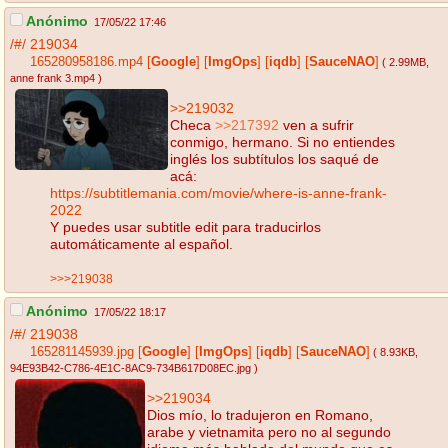
Anónimo
17/05/22 17:46
/#/
219034
165280958186.mp4
[
Google
]
[
ImgOps
]
[
iqdb
]
[
SauceNAO
]
( 2.99MB
,
anne frank 3.mp4
)
>>219032
Checa
>>217392
ven a sufrir
conmigo, hermano. Si no entiendes
inglés los subtítulos los saqué de
acá:
https://subtitlemania.com/movie/where-is-anne-frank-
2022
Y puedes usar subtitle edit para traducirlos
automáticamente al español.
>>>219038
Anónimo
17/05/22 18:17
/#/
219038
165281145939.jpg
[
Google
]
[
ImgOps
]
[
iqdb
]
[
SauceNAO
]
( 8.93KB
,
94E93B42-C786-4E1C-8AC9-734B617D08EC.jpg
)
>>219034
Dios mío, lo tradujeron en Romano,
arabe y vietnamita pero no al segundo