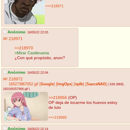
>>>218971
Anónimo
16/05/22 22:03
/#/
218971
>>218970
>Mirar Castlevania
¿Con qué propósito, anon?
Anónimo
16/05/22 22:04
/#/
218972
165273867052.gif
[
Google
]
[
ImgOps
]
[
iqdb
]
[
SauceNAO
]
( 639.38KB
,
160169257966.gif
)
>>218956
(OP)
OP deja de tocarme los huevos estoy
de luto
>>>219095
Anónimo
16/05/22 22:14