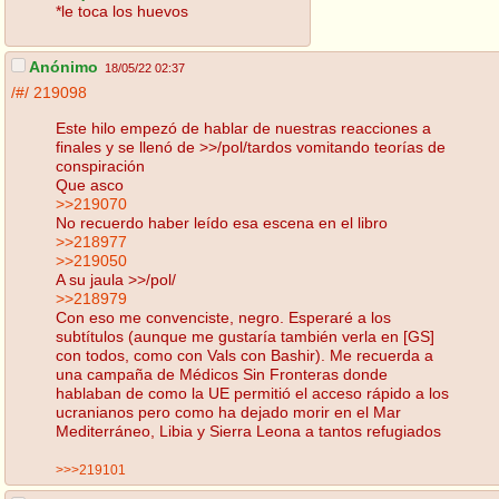
*le toca los huevos
Anónimo
18/05/22 02:37
/#/
219098
Este hilo empezó de hablar de nuestras reacciones a
finales y se llenó de >>/pol/tardos vomitando teorías de
conspiración
Que asco
>>219070
No recuerdo haber leído esa escena en el libro
>>218977
>>219050
A su jaula >>/pol/
>>218979
Con eso me convenciste, negro. Esperaré a los
subtítulos (aunque me gustaría también verla en [GS]
con todos, como con Vals con Bashir). Me recuerda a
una campaña de Médicos Sin Fronteras donde
hablaban de como la UE permitió el acceso rápido a los
ucranianos pero como ha dejado morir en el Mar
Mediterráneo, Libia y Sierra Leona a tantos refugiados
>>>219101