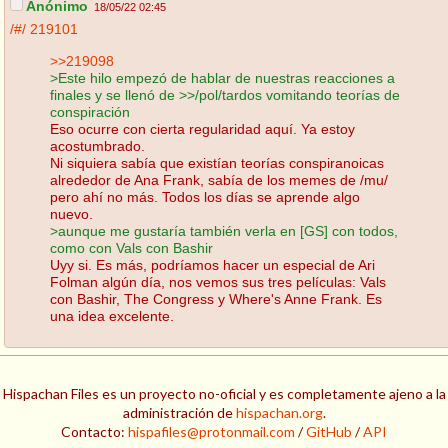
Anónimo
18/05/22 02:45
/#/
219101
>>219098
>Este hilo empezó de hablar de nuestras reacciones a
finales y se llenó de >>/pol/tardos vomitando teorías de
conspiración
Eso ocurre con cierta regularidad aquí. Ya estoy
acostumbrado.
Ni siquiera sabía que existían teorías conspiranoicas
alrededor de Ana Frank, sabía de los memes de /mu/
pero ahí no más. Todos los días se aprende algo
nuevo.
>aunque me gustaría también verla en [GS] con todos,
como con Vals con Bashir
Uyy si. Es más, podríamos hacer un especial de Ari
Folman algún día, nos vemos sus tres películas: Vals
con Bashir, The Congress y Where's Anne Frank. Es
una idea excelente.
Hispachan Files es un proyecto no-oficial y es completamente ajeno a la
administración de
hispachan.org
.
Contacto:
hispafiles@protonmail.com
/
GitHub
/
API