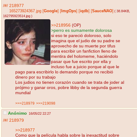
/#/
218977
165273924367.jpg
[
Google
]
[
ImgOps
]
[
iqdb
]
[
SauceNAO
]
( 38.84KB
,
162795923514.jpg
)
>>218956
(OP)
>perro es sumamente dolorosa
si eso te pareció doloroso, solo
imagina que el judio de su padre se
aprovecho de su muerte por tifus
para escribir un fanfiction lleno de
mentira del holomeme, haciéndolo
pasar que fue escrito por ella y
incluso fue a juicio porque al que le
pago para escribirlo lo demando porque no recibió
dinero por su trabajo
Los judios no tienen corazón cuando se trata de joder al
prójimo y ganar oros, pobre libby de la segunda guerra
mundial
>>>218979
>>>219098
Anónimo
16/05/22 22:27
/#/
218979
>>218977
Como que la película habla sobre la inexactitud sobre