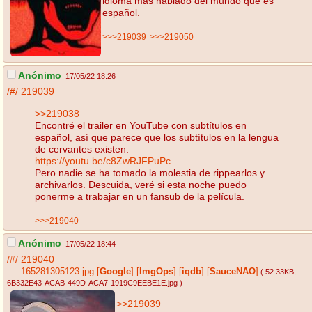
idioma más hablado del mundo que es
español.
>>>219039
>>>219050
Anónimo
17/05/22 18:26
/#/
219039
>>219038
Encontré el trailer en YouTube con subtítulos en
español, así que parece que los subtítulos en la lengua
de cervantes existen:
https://youtu.be/c8ZwRJFPuPc
Pero nadie se ha tomado la molestia de rippearlos y
archivarlos. Descuida, veré si esta noche puedo
ponerme a trabajar en un fansub de la película.
>>>219040
Anónimo
17/05/22 18:44
/#/
219040
165281305123.jpg
[
Google
]
[
ImgOps
]
[
iqdb
]
[
SauceNAO
]
( 52.33KB
,
6B332E43-ACAB-449D-ACA7-1919C9EEBE1E.jpg
)
>>219039