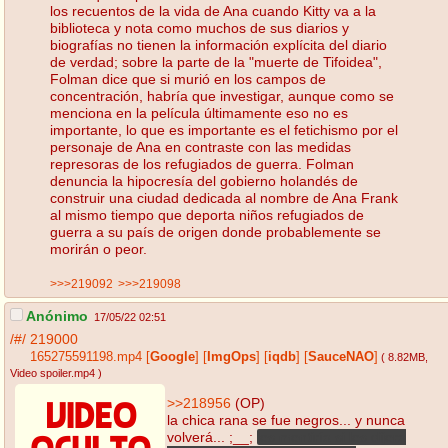
los recuentos de la vida de Ana cuando Kitty va a la
biblioteca y nota como muchos de sus diarios y
biografías no tienen la información explícita del diario
de verdad; sobre la parte de la "muerte de Tifoidea",
Folman dice que si murió en los campos de
concentración, habría que investigar, aunque como se
menciona en la película últimamente eso no es
importante, lo que es importante es el fetichismo por el
personaje de Ana en contraste con las medidas
represoras de los refugiados de guerra. Folman
denuncia la hipocresía del gobierno holandés de
construir una ciudad dedicada al nombre de Ana Frank
al mismo tiempo que deporta niños refugiados de
guerra a su país de origen donde probablemente se
morirán o peor.
>>>219092
>>>219098
Anónimo
17/05/22 02:51
/#/
219000
165275591198.mp4
[
Google
]
[
ImgOps
]
[
iqdb
]
[
SauceNAO
]
( 8.82MB
,
Video spoiler.mp4
)
>>218956
(OP)
la chica rana se fue negros... y nunca
volverá... ;__;
les mentiría si les dijera