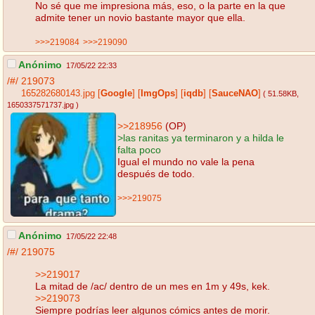
No sé que me impresiona más, eso, o la parte en la que
admite tener un novio bastante mayor que ella.
>>>219084
>>>219090
Anónimo
17/05/22 22:33
/#/
219073
165282680143.jpg
[
Google
]
[
ImgOps
]
[
iqdb
]
[
SauceNAO
]
( 51.58KB
,
1650337571737.jpg
)
>>218956
(OP)
>las ranitas ya terminaron y a hilda le
falta poco
Igual el mundo no vale la pena
después de todo.
>>>219075
Anónimo
17/05/22 22:48
/#/
219075
>>219017
La mitad de /ac/ dentro de un mes en 1m y 49s, kek.
>>219073
Siempre podrías leer algunos cómics antes de morir.