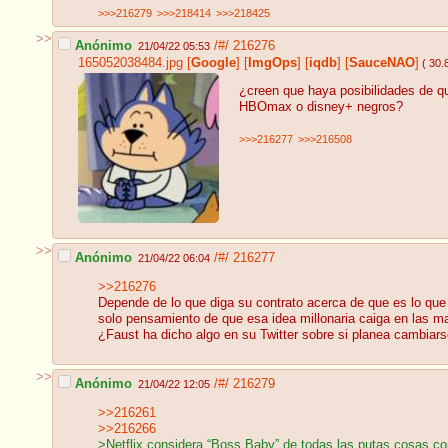
>>>216279
>>>218414
>>>218425
>>
Anónimo
/#/
216276
21/04/22 05:53
165052038484.jpg
[
Google
]
[
ImgOps
]
[
iqdb
]
[
SauceNAO
]
( 30.
¿creen que haya posibilidades de qu
HBOmax o disney+ negros?
>>>216277
>>>216508
>>
Anónimo
/#/
216277
21/04/22 06:04
>>216276
Depende de lo que diga su contrato acerca de que es lo que 
solo pensamiento de que esa idea millonaria caiga en las 
¿Faust ha dicho algo en su Twitter sobre si planea cambiars
>>
Anónimo
/#/
216279
21/04/22 12:05
>>216261
>>216266
>Netflix considera “Boss Baby” de todas las putas cosas co