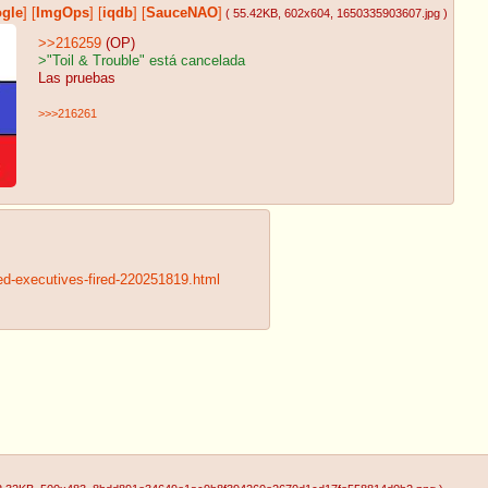
gle
]
[
ImgOps
]
[
iqdb
]
[
SauceNAO
]
( 55.42KB
, 602x604
, 1650335903607.jpg
)
>>216259
(OP)
>"Toil & Trouble" está cancelada
Las pruebas
>>>216261
ed-executives-fired-220251819.html