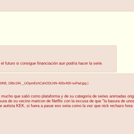
 futuro si consigue financiación aun podría hacer la serie.
80KB
, 198x194
, _UOpmEshCdnODLNN-400x400-noPad.jpg
)
 mucho que salió como plataforma y de su categoría de series animadas ori
sura de su vecino maricon de Netflix con la excusa de que "la basura de unos 
e autista KEK, si fuera a pasar eso seria como la vez que nick rechazo hora