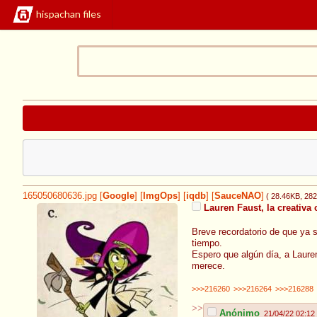
hispachan files
165050680636.jpg
[
Google
]
[
ImgOps
]
[
iqdb
]
[
SauceNAO
]
( 28.46KB
, 28
Lauren Faust, la creativa 
Breve recordatorio de que ya 
tiempo.
Espero que algún día, a Laure
merece.
>>>216260
>>>216264
>>>216288
>>
Anónimo
21/04/22 02:12