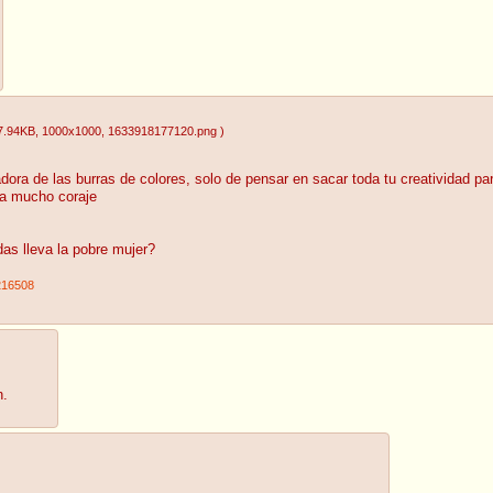
7.94KB
, 1000x1000
, 1633918177120.png
)
ora de las burras de colores, solo de pensar en sacar toda tu creatividad pa
da mucho coraje
as lleva la pobre mujer?
216508
n.