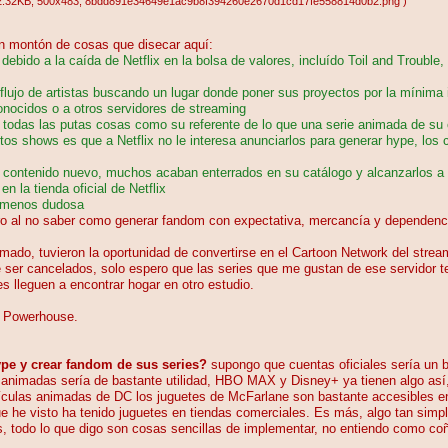
2.32KB
, 500x483
, 8bdd891e34649e1ac9b8f394260e2670d1cd17fe558814d0b2.png
)
un montón de cosas que disecar aquí:
bido a la caída de Netflix en la bolsa de valores, incluído Toil and Trouble
influjo de artistas buscando un lugar donde poner sus proyectos por la mínima 
onocidos o a otros servidores de streaming
 todas las putas cosas como su referente de lo que una serie animada de su
tos shows es que a Netflix no le interesa anunciarlos para generar hype, los
l contenido nuevo, muchos acaban enterrados en su catálogo y alcanzarlos a 
 la tienda oficial de Netflix
o menos dudosa
ero al no saber como generar fandom con expectativa, mercancía y dependenc
ado, tuvieron la oportunidad de convertirse en el Cartoon Network del streami
er cancelados, solo espero que las series que me gustan de ese servidor te
es lleguen a encontrar hogar en otro estudio.
 a Powerhouse.
pe y crear fandom de sus series?
supongo que cuentas oficiales sería un b
s animadas sería de bastante utilidad, HBO MAX y Disney+ ya tienen algo así
ículas animadas de DC los juguetes de McFarlane son bastante accesibles en 
e he visto ha tenido juguetes en tiendas comerciales. Es más, algo tan simp
 todo lo que digo son cosas sencillas de implementar, no entiendo como coñ