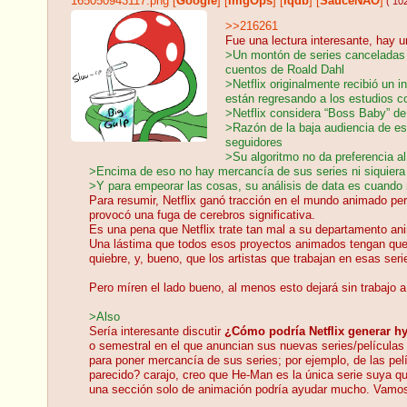
165050943117.png
[
Google
]
[
ImgOps
]
[
iqdb
]
[
SauceNAO
]
( 10
>>216261
Fue una lectura interesante, hay 
>Un montón de series canceladas de
cuentos de Roald Dahl
>Netflix originalmente recibió un 
están regresando a los estudios c
>Netflix considera “Boss Baby” de
>Razón de la baja audiencia de es
seguidores
>Su algoritmo no da preferencia a
>Encima de eso no hay mercancía de sus series ni siquiera en
>Y para empeorar las cosas, su análisis de data es cuand
Para resumir, Netflix ganó tracción en el mundo animado p
provocó una fuga de cerebros significativa.
Es una pena que Netflix trate tan mal a su departamento anim
Una lástima que todos esos proyectos animados tengan que s
quiebre, y, bueno, que los artistas que trabajan en esas seri
Pero míren el lado bueno, al menos esto dejará sin trabajo
>Also
Sería interesante discutir
¿Cómo podría Netflix generar hy
o semestral en el que anuncian sus nuevas series/película
para poner mercancía de sus series; por ejemplo, de las pel
parecido? carajo, creo que He-Man es la única serie suya qu
una sección solo de animación podría ayudar mucho. Vamos,