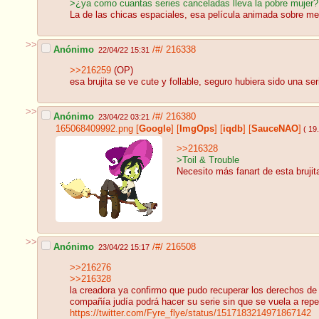
>¿ya como cuantas series canceladas lleva la pobre mujer?
La de las chicas espaciales, esa película animada sobre me
>>
Anónimo
/#/
216338
22/04/22 15:31
>>216259
(OP)
esa brujita se ve cute y follable, seguro hubiera sido una ser
>>
Anónimo
/#/
216380
23/04/22 03:21
165068409992.png
[
Google
]
[
ImgOps
]
[
iqdb
]
[
SauceNAO
]
( 19
>>216328
>Toil & Trouble
Necesito más fanart de esta brujit
>>
Anónimo
/#/
216508
23/04/22 15:17
>>216276
>>216328
la creadora ya confirmo que pudo recuperar los derechos de 
compañía judía podrá hacer su serie sin que se vuela a repe
https://twitter.com/Fyre_flye/status/1517183214971867142