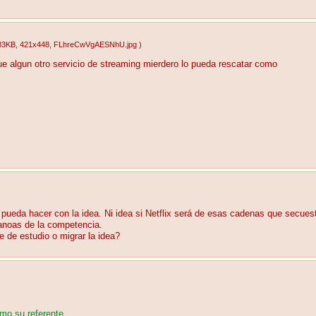
83KB
, 421x448
, FLhreCwVgAESNhU.jpg
)
e algun otro servicio de streaming mierdero lo pueda rescatar como
pueda hacer con la idea. Ni idea si Netflix será de esas cadenas que secuest
manoas de la competencia.
e de estudio o migrar la idea?
mo su referente