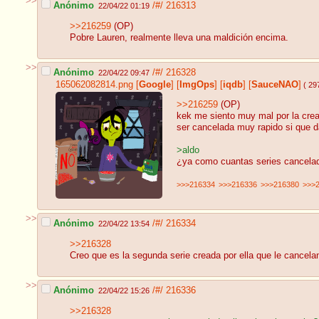
>>
Anónimo
/#/
216313
22/04/22 01:19
>>216259
(OP)
Pobre Lauren, realmente lleva una maldición encima.
>>
Anónimo
/#/
216328
22/04/22 09:47
165062082814.png
[
Google
]
[
ImgOps
]
[
iqdb
]
[
SauceNAO
]
( 29
>>216259
(OP)
kek me siento muy mal por la cread
ser cancelada muy rapido si que 
>aldo
¿ya como cuantas series cancelad
>>>216334
>>>216336
>>>216380
>>>
>>
Anónimo
/#/
216334
22/04/22 13:54
>>216328
Creo que es la segunda serie creada por ella que le cancela
>>
Anónimo
/#/
216336
22/04/22 15:26
>>216328