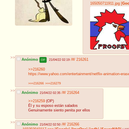
165050711911.jpg
[
Goo
>>
Anónimo
/#/
216261
21/04/22 02:19
OP
>>216260
https://www.yahoo.com/entertainment/netflix-animation-eras
>>>216266
>>>216279
>>
Anónimo
/#/
216264
21/04/22 02:35
>>216259
(OP)
Él y su esposo están salados
Genuinamente siento penita por ellos
>>
Anónimo
/#/
216266
21/04/22 02:50