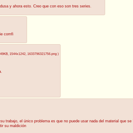
dusa y ahora esto. Creo que con eso son tres series.
ie comfi
.49KB
, 1544x1242
, 1633796321756.png
)
a.
su trabajo, el único problema es que no puede usar nada del material que se h
tir su maldición