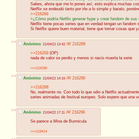
Sabes, ahora que me lo pones así, esto explica muchas co
Netflix se endeudó tanto por irle a lo simple y barato, pon
>>216266
>¿Cómo podría Netflix generar hype y crear fandom de sus 
Netflix tiene pocas series que en verdad tengan un fandom sig
Si Netflix quiere buen material, tiene que tomar cosas que 
>>
Anónimo
/#/
216288
21/04/22 13:42
>>216259
(OP)
nada de valor se perdio y menos si nacio muerta la serie
>>>216290
>>
Anónimo
/#/
216290
21/04/22 14:16
>>216288
No, realmente no. Con todo lo que odio a Netflix actualment
series animadas de festival europeo. Solo espero que una v
>>
Anónimo
/#/
216296
21/04/22 17:11
Se parece a Mina de Bunnicula
>>>218414