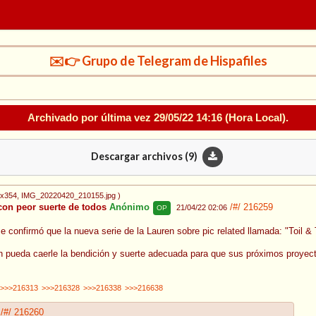
✉️👉 Grupo de Telegram de Hispafiles
Archivado por última vez
29/05/22 14:16
(Hora Local).
Descargar archivos (
9
)
2x354
, IMG_20220420_210155.jpg
)
con peor suerte de todos
Anónimo
/#/
216259
21/04/22 02:06
OP
se confirmó que la nueva serie de la Lauren sobre pic related llamada: "Toil
n pueda caerle la bendición y suerte adecuada para que sus próximos proyec
>>>216313
>>>216328
>>>216338
>>>216638
/#/
216260