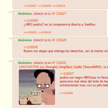
>>>216627
>>>216628
>>>218414
>>
Anónimo
/#/
216627
23/04/22 19:12
>>216508
¿HBO podría? es la competencia directa a Jwefliux
>>>216632
>>>218414
>>
Anónimo
/#/
216628
23/04/22 19:15
>>216508
Bueno me alegro que retenga los derechos, así al menos en el
>>
Anónimo
/#/
216632
23/04/22 19:44
165074307595.jpg
[
Google
]
[
ImgOps
]
[
iqdb
]
[
SauceNAO
]
( 11.
>>216627
podría ser negro HBOmax no lleva
parecería mal robar del bote de ba
entreteniendo mas con su jefe beb
>>>216636