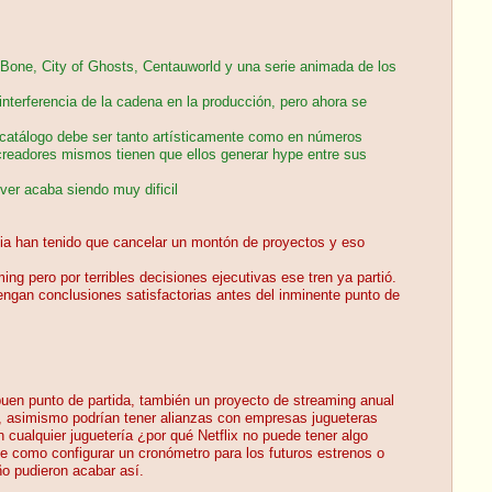
, Bone, City of Ghosts, Centauworld y una serie animada de los
interferencia de la cadena en la producción, pero ahora se
 catálogo debe ser tanto artísticamente como en números
 creadores mismos tienen que ellos generar hype entre sus
ver acaba siendo muy dificil
ia han tenido que cancelar un montón de proyectos y eso
ng pero por terribles decisiones ejecutivas ese tren ya partió.
ngan conclusiones satisfactorias antes del inminente punto de
uen punto de partida, también un proyecto de streaming anual
, asimismo podrían tener alianzas con empresas jugueteras
cualquier juguetería ¿por qué Netflix no puede tener algo
le como configurar un cronómetro para los futuros estrenos o
o pudieron acabar así.