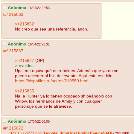
Anónimo
16/04/22 22:53
/#/
215863
>>215862
No creo que sea una referencia, anon.
Anónimo
16/04/22 23:31
/#/
215867
>>215827
(OP)
>reveldes
Ups, me equivoqué es rebeldes. Además que ya no se
puede acceder al hilo del evento. Aquí esta ese hilo:
https://hispafiles.ru/ac/res/210550.html
>>215855
Na, a Hunter ya lo tienen ocupado shipeándolo con
Willow, los hermanos de Amity y con cualquier
personaje que se le atraviese.
Anónimo
17/04/22 00:00
/#/
215872
165015364273.png
[
Google
]
[
ImgOps
]
[
iqdb
]
[
SauceNAO
]
( 758.55KB
,