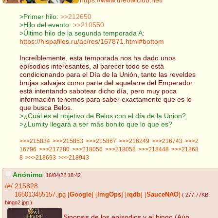
>Primer hilo:
>>212650
>Hilo del evento:
>>210550
>Último hilo de la segunda temporada A:
https://hispafiles.ru/ac/res/167871.html#bottom
Increíblemente, esta temporada nos ha dado unos
epísodios interesantes, al parecer todo se está
condicionando para el Día de la Unión, tanto las reveldes
brujas salvajes como parte del aquelarre del Emperador
está intentando sabotear dicho día, pero muy poca
información tenemos para saber exactamente que es lo
que busca Belos.
>¿Cuál es el objetivo de Belos con el día de la Union?
>¿Lumity llegará a ser más bonito que lo que es?
>>>215834
>>>215853
>>>215867
>>>216249
>>>216743
>>>2
16796
>>>217280
>>>218056
>>>218058
>>>218448
>>>21868
8
>>>218693
>>>218943
Anónimo
16/04/22 18:42
/#/
215828
165013455157.jpg
[
Google
]
[
ImgOps
]
[
iqdb
]
[
SauceNAO
]
( 277.77KB
,
bingo2.jpg
)
Sinopsis de los epísodios y el bingo (Aún