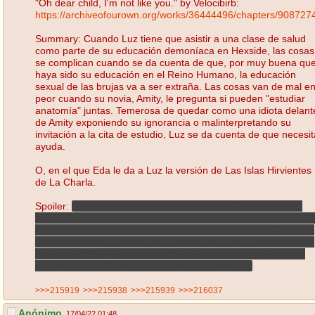
"Oh dear child, I'm not like you." by Velocibirb:
https://archiveofourown.org/works/36444496/chapters/908727
Summary: Cuando Luz tiene que asistir a una clase de salud
como parte de su educación demoníaca en Hexside, las cosas
se complican cuando se da cuenta de que, por muy buena qu
haya sido su educación en el Reino Humano, la educación
sexual de las brujas va a ser extraña. Las cosas van de mal e
peor cuando su novia, Amity, le pregunta si pueden "estudiar
anatomía" juntas. Temerosa de quedar como una idiota delant
de Amity exponiendo su ignorancia o malinterpretando su
invitación a la cita de estudio, Luz se da cuenta de que necesit
ayuda.
O, en el que Eda le da a Luz la versión de Las Islas Hirvientes
de La Charla.
Spoiler:
No es un fic sexual, smut o lemmon. Creo que hace
tiempo (durante la primera temporada) nos preguntabamos si 
escuela en la que asistia Luz tenía clases de educación sexual
(hasta recuerdo que se hizo un comic con Hooty hablando con
Luz en el baño). Bueno, este fic habla acerca de eso, y de la
verguenza que viene con ese tema en particular.
>>>215919
>>>215938
>>>215939
>>>216037
Anónimo
17/04/22 01:48