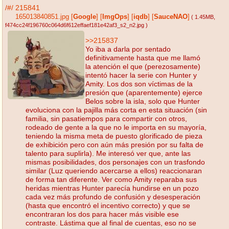
/#/
215841
165013840851.jpg
[
Google
]
[
ImgOps
]
[
iqdb
]
[
SauceNAO
]
( 1.45MB
,
f474cc24f196760c064d6f612effaef181e42af3_s2_n2.jpg
)
>>215837
Yo iba a darla por sentado
definitivamente hasta que me llamó
la atención el que (perezosamente)
intentó hacer la serie con Hunter y
Amity. Los dos son víctimas de la
presión que (aparentemente) ejerce
Belos sobre la isla, solo que Hunter
evoluciona con la pajilla más corta en esta situación (sin
familia, sin pasatiempos para compartir con otros,
rodeado de gente a la que no le importa en su mayoría,
teniendo la misma meta de puesto glorificado de pieza
de exhibición pero con aún más presión por su falta de
talento para suplirla). Me interesó ver que, ante las
mismas posibilidades, dos personajes con un trasfondo
similar (Luz queriendo acercarse a ellos) reaccionaran
de forma tan diferente. Ver como Amity reparaba sus
heridas mientras Hunter parecía hundirse en un pozo
cada vez más profundo de confusión y desesperación
(hasta que encontró el incentivo correcto) y que se
encontraran los dos para hacer más visible ese
contraste. Lástima que al final de cuentas, eso no se