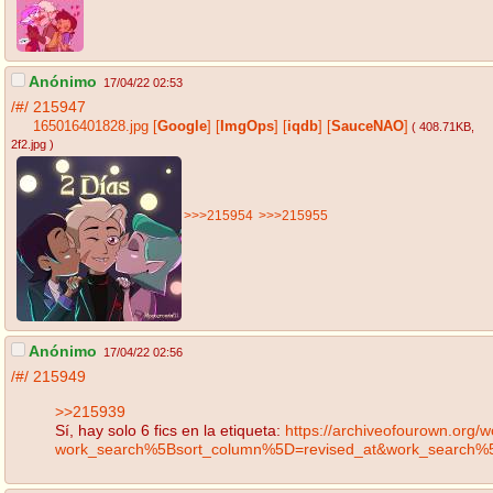
Anónimo
17/04/22 02:53
/#/
215947
165016401828.jpg
[
Google
]
[
ImgOps
]
[
iqdb
]
[
SauceNAO
]
( 408.71KB
,
2f2.jpg
)
>>>215954
>>>215955
Anónimo
17/04/22 02:56
/#/
215949
>>215939
Sí, hay solo 6 fics en la etiqueta:
https://archiveofourown.org/
work_search%5Bsort_column%5D=revised_at&work_searc