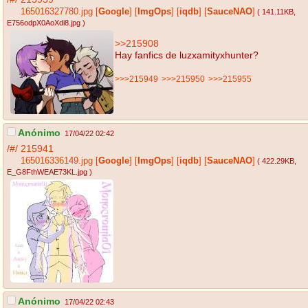
165016327780.jpg
[
Google
]
[
ImgOps
]
[
iqdb
]
[
SauceNAO
]
( 141.11KB
,
E756odpX0AoXdi8.jpg
)
>>215908
Hay fanfics de luzxamityxhunter?
>>>215949
>>>215950
>>>215955
Anónimo
17/04/22 02:42
/#/
215941
165016336149.jpg
[
Google
]
[
ImgOps
]
[
iqdb
]
[
SauceNAO
]
( 422.29KB
,
E_G8FthWEAE73KL.jpg
)
Anónimo
17/04/22 02:43