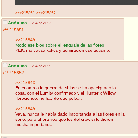
hecho de que al menos los protagonistas no son insoportables
>>>215851
>>>215852
Anónimo
16/04/22 21:53
/#/
215851
>>215849
>todo ese blog sobre el lenguaje de las flores
KEK, me causa kekes y admiración ese autismo.
Anónimo
16/04/22 21:59
/#/
215852
>>215843
En cuanto a la guerra de ships se ha apaciguado la
cosa, con el Lumity confirmado y el Hunter x Willow
floreciendo, no hay de que pelear.
>>215849
Vaya, nunca le había dado importancia a las flores en la
serie, pero ahora veo que los del crew sí le dieron
mucha importancia.