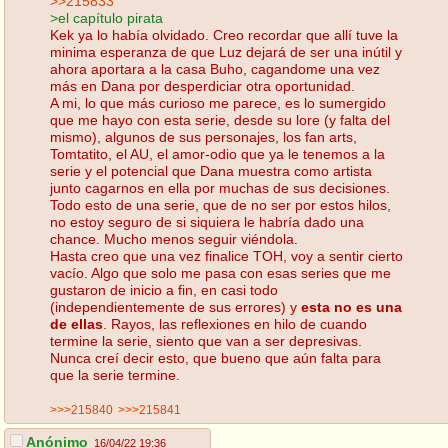
>>215833
>el capítulo pirata
Kek ya lo había olvidado. Creo recordar que allí tuve la
minima esperanza de que Luz dejará de ser una inútil y
ahora aportara a la casa Buho, cagandome una vez
más en Dana por desperdiciar otra oportunidad.
A mi, lo que más curioso me parece, es lo sumergido
que me hayo con esta serie, desde su lore (y falta del
mismo), algunos de sus personajes, los fan arts,
Tomtatito, el AU, el amor-odio que ya le tenemos a la
serie y el potencial que Dana muestra como artista
junto cagarnos en ella por muchas de sus decisiones.
Todo esto de una serie, que de no ser por estos hilos,
no estoy seguro de si siquiera le habría dado una
chance. Mucho menos seguir viéndola.
Hasta creo que una vez finalice TOH, voy a sentir cierto
vacío. Algo que solo me pasa con esas series que me
gustaron de inicio a fin, en casi todo
(independientemente de sus errores) y
esta no es una
de ellas
. Rayos, las reflexiones en hilo de cuando
termine la serie, siento que van a ser depresivas.
Nunca creí decir esto, que bueno que aún falta para
que la serie termine.
>>>215840
>>>215841
Anónimo
16/04/22 19:36