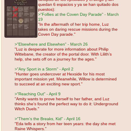
quedan 6 espacios y ya se han quitado dos
puestos):
>"Follies at the Coven Day Parade" - March
19
"In the aftermath of her trip home, Luz
takes on daring rescue missions during the
Coven Day parade."
>"Elsewhere and Elsewhen" - March 26
"Luz is desperate for more information about Philip
Wittebane, the creator of the portal door. With Lilith’s
help, she sets off on a journey for the ages."
>"Any Sport in a Storm" - April 2
"Hunter goes undercover at Hexside for his most
important mission yet. Meanwhile, Willow is determined
to succeed at an exciting new sport."
>"Reaching Out" - April 9
"Amity wants to prove herself to her father, and Luz
thinks she’s found the perfect way to do it: Underground
Witch Duels."
>"Them's the Breaks, Kid" - April 16
"Eda tells a story from her teen years: the day she met
Raine Whispers."