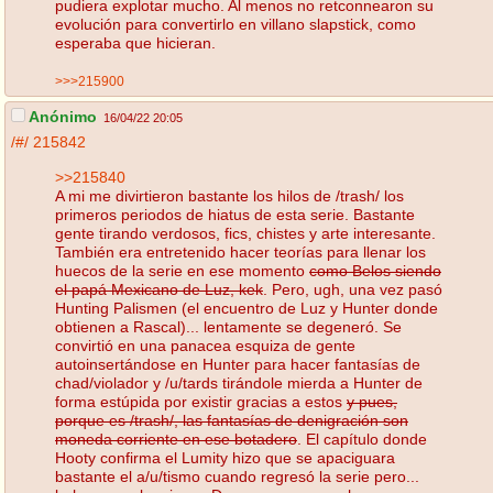
pudiera explotar mucho. Al menos no retconnearon su
evolución para convertirlo en villano slapstick, como
esperaba que hicieran.
>>>215900
Anónimo
16/04/22 20:05
/#/
215842
>>215840
A mi me divirtieron bastante los hilos de /trash/ los
primeros periodos de hiatus de esta serie. Bastante
gente tirando verdosos, fics, chistes y arte interesante.
También era entretenido hacer teorías para llenar los
huecos de la serie en ese momento
como Belos siendo
el papá Mexicano de Luz, kek
. Pero, ugh, una vez pasó
Hunting Palismen (el encuentro de Luz y Hunter donde
obtienen a Rascal)... lentamente se degeneró. Se
convirtió en una panacea esquiza de gente
autoinsertándose en Hunter para hacer fantasías de
chad/violador y /u/tards tirándole mierda a Hunter de
forma estúpida por existir gracias a estos
y pues,
porque es /trash/, las fantasías de denigración son
moneda corriente en ese botadero
. El capítulo donde
Hooty confirma el Lumity hizo que se apaciguara
bastante el a/u/tismo cuando regresó la serie pero...