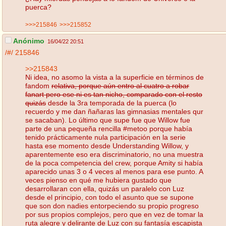
puerca?
>>>215846
>>>215852
Anónimo
16/04/22 20:51
/#/
215846
>>215843
Ni idea, no asomo la vista a la superficie en términos de
fandom
relativa, porque aún entro al cuatro a robar
fanart pero ese ni es tan nicho, comparado con el resto
quizás
desde la 3ra temporada de la puerca (lo
recuerdo y me dan ñañaras las gimnasias mentales qur
se sacaban). Lo último que supe fue que Willow fue
parte de una pequeña rencilla #metoo porque había
tenido prácticamente nula participación en la serie
hasta ese momento desde Understanding Willow, y
aparentemente eso era discriminatorio, no una muestra
de la poca competencia del crew, porque Amity si había
aparecido unas 3 o 4 veces al menos para ese punto. A
veces pienso en qué me hubiera gustado que
desarrollaran con ella, quizás un paralelo con Luz
desde el principio, con todo el asunto que se supone
que son don nadies entorpeciendo su propio progreso
por sus propios complejos, pero que en vez de tomar la
ruta alegre y delirante de Luz con su fantasía escapista