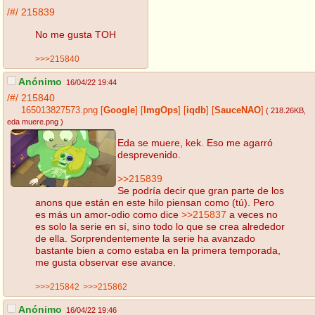
/#/
215839
No me gusta TOH
>>>215840
Anónimo
16/04/22 19:44
/#/
215840
165013827573.png
[
Google
]
[
ImgOps
]
[
iqdb
]
[
SauceNAO
]
( 218.26KB
,
eda muere.png
)
Eda se muere, kek. Eso me agarró
desprevenido.
>>215839
Se podría decir que gran parte de los
anons que están en este hilo piensan como (tú). Pero
es más un amor-odio como dice
>>215837
a veces no
es solo la serie en sí, sino todo lo que se crea alrededor
de ella. Sorprendentemente la serie ha avanzado
bastante bien a como estaba en la primera temporada,
me gusta observar ese avance.
>>>215842
>>>215862
Anónimo
16/04/22 19:46