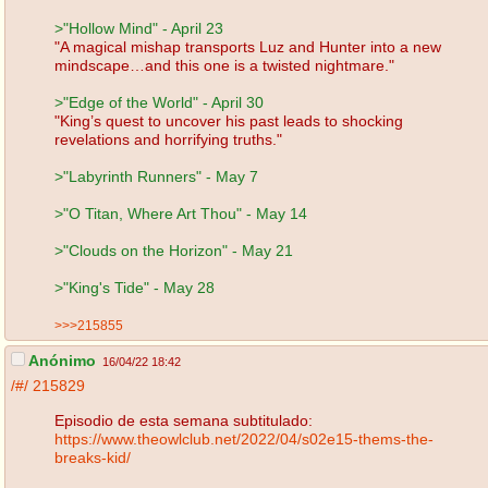
>"Hollow Mind" - April 23
"A magical mishap transports Luz and Hunter into a new
mindscape…and this one is a twisted nightmare."
>"Edge of the World" - April 30
"King’s quest to uncover his past leads to shocking
revelations and horrifying truths."
>"Labyrinth Runners" - May 7
>"O Titan, Where Art Thou" - May 14
>"Clouds on the Horizon" - May 21
>"King's Tide" - May 28
>>>215855
Anónimo
16/04/22 18:42
/#/
215829
Episodio de esta semana subtitulado:
https://www.theowlclub.net/2022/04/s02e15-thems-the-
breaks-kid/