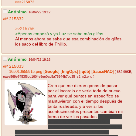
>>>215872
Anónimo
16/04/22 19:12
/#/
215832
>>215756
>Apenas empezó y ya Luz se sabe más glifos
Al menos ahora se sabe que esa combinación de glifos
los sacó del libro de Phillip.
Anónimo
16/04/22 19:16
/#/
215833
165013655915.png
[
Google
]
[
ImgOps
]
[
iqdb
]
[
SauceNAO
]
( 682.99KB
,
eaee569e7453f8cd1604e9ee0ac5a75944b7bc35_s2_n2.png
)
Creo que me dieron ganas de pasar
por el incordio de verla toda de nuevo
para ver qué puntos en específico se
mantuvieron con el tiempo después de
tanta rusheada, y a ver si los
acontecimientos presentes cambian mi
forma de ver los pasados
es decir, han
pasado sus cosas, aunque no lo
parezca o hayan sido poco soportadas
por capítulos anteriores. Los lazos de Hunter, los