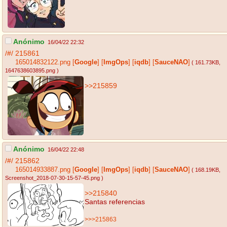
Anónimo
16/04/22 22:32
/#/
215861
165014832122.png
[
Google
]
[
ImgOps
]
[
iqdb
]
[
SauceNAO
]
( 161.73KB
,
1647638603895.png
)
>>215859
Anónimo
16/04/22 22:48
/#/
215862
165014933887.png
[
Google
]
[
ImgOps
]
[
iqdb
]
[
SauceNAO
]
( 168.19KB
,
Screenshot_2018-07-30-15-57-45.png
)
>>215840
Santas referencias
>>>215863