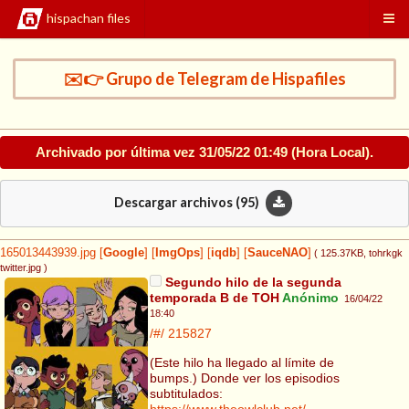
hispachan files
✉️👉 Grupo de Telegram de Hispafiles
Archivado por última vez
31/05/22 01:49
(Hora Local).
Descargar archivos (
95
)
165013443939.jpg
[
Google
]
[
ImgOps
]
[
iqdb
]
[
SauceNAO
]
( 125.37KB
, tohrkgk
twitter.jpg
)
Segundo hilo de la segunda
temporada B de TOH
Anónimo
16/04/22
18:40
/#/
215827
(Este hilo ha llegado al límite de
bumps.) Donde ver los episodios
subtitulados:
https://www.theowlclub.net/