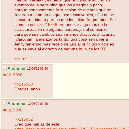
eventos de la serie sino que los arregle un poco,
porque honestamente la sucesión de eventos que se
llevaron a cabo no es que sean insalvables, sólo no se
ejecutaron bien o parece que les faltan fragmentos. Por
ejemplo esto
>>215846
profundizar algo más en la
caracterización de algunos personajes al comienzo
para que sus cambios sean menos drásticos al avanzar
(claro, sin flanderizarlos tanto, una cosa sería ver a
Amity teniendo más recelo de Luz al principio y otra es
que se vaya al extremo de ser una bully de los 90).
>>>215938
Anónimo
17/04/22 02:34
/#/
215936
>>215928
Gracias, anon
Anónimo
17/04/22 02:40
/#/
215938
>>215932
Creo que hablas de este:
https://archiveofourown.org/works/32965657/chapters/818182