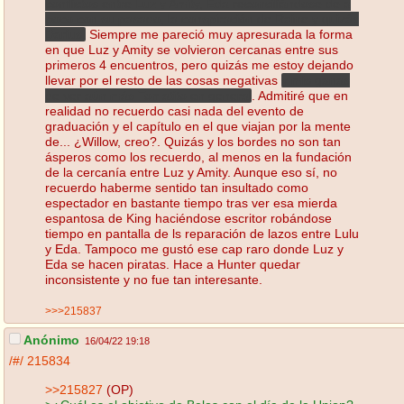
conflictos entre Luz y Amity, Eda reconciliándose de a
poco con su pasado, la conspiración de Raine y quizás
Darius.
Siempre me pareció muy apresurada la forma
en que Luz y Amity se volvieron cercanas entre sus
primeros 4 encuentros, pero quizás me estoy dejando
llevar por el resto de las cosas negativas
y mis ganas
de ver aún más Tomatito en general
. Admitiré que en
realidad no recuerdo casi nada del evento de
graduación y el capítulo en el que viajan por la mente
de... ¿Willow, creo?. Quizás y los bordes no son tan
ásperos como los recuerdo, al menos en la fundación
de la cercanía entre Luz y Amity. Aunque eso sí, no
recuerdo haberme sentido tan insultado como
espectador en bastante tiempo tras ver esa mierda
espantosa de King haciéndose escritor robándose
tiempo en pantalla de ls reparación de lazos entre Lulu
y Eda. Tampoco me gustó ese cap raro donde Luz y
Eda se hacen piratas. Hace a Hunter quedar
inconsistente y no fue tan interesante.
>>>215837
Anónimo
16/04/22 19:18
/#/
215834
>>215827
(OP)