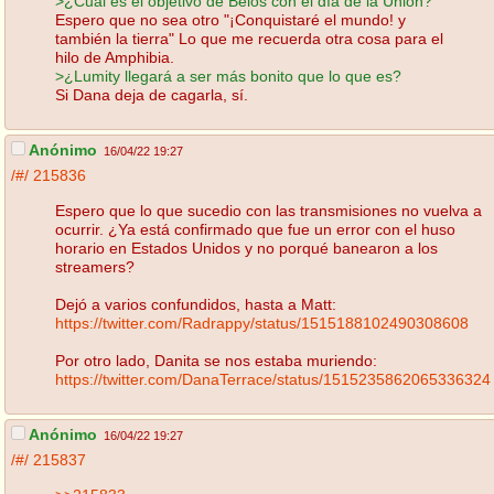
>¿Cuál es el objetivo de Belos con el día de la Union?
Espero que no sea otro "¡Conquistaré el mundo! y
también la tierra" Lo que me recuerda otra cosa para el
hilo de Amphibia.
>¿Lumity llegará a ser más bonito que lo que es?
Si Dana deja de cagarla, sí.
Anónimo
16/04/22 19:27
/#/
215836
Espero que lo que sucedio con las transmisiones no vuelva a
ocurrir. ¿Ya está confirmado que fue un error con el huso
horario en Estados Unidos y no porqué banearon a los
streamers?
Dejó a varios confundidos, hasta a Matt:
https://twitter.com/Radrappy/status/1515188102490308608
Por otro lado, Danita se nos estaba muriendo:
https://twitter.com/DanaTerrace/status/1515235862065336324
Anónimo
16/04/22 19:27
/#/
215837