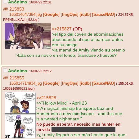
Anónimo
16/04/22 22:01
/#/
215853
165014647394.jpg
[
Google
]
[
ImgOps
]
[
iqdb
]
[
SauceNAO
]
( 234.57KB
,
FP6H5LuXIAch_9J.jpg
)
>>215827
(OP)
>el tipo del coven de abominaciones
abucheando al que al parecer antes
era su amigo
>la mamá de Amity viendo
su
premio
>Eda con su novio en el fondo, tirándose ¿huevos?
Anónimo
16/04/22 22:12
/#/
215855
165014714934.jpg
[
Google
]
[
ImgOps
]
[
iqdb
]
[
SauceNAO
]
( 155.01KB
,
1635916596272.jpg
)
>>215828
>>"Hollow Mind" - April 23
>"A magical mishap transports Luz and
Hunter into a new mindscape…and this one
is a twisted nightmare."
No puedo esperar, necesito mas hunter en
mi vida
porque hunter es literalmente yo
>¿Lumity llegará a ser más bonito que lo que