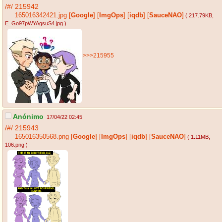
/#/
215942
165016342421.jpg
[
Google
]
[
ImgOps
]
[
iqdb
]
[
SauceNAO
]
( 217.79KB
,
E_Go97pWYAgsuS4.jpg
)
>>>215955
Anónimo
17/04/22 02:45
/#/
215943
165016350568.png
[
Google
]
[
ImgOps
]
[
iqdb
]
[
SauceNAO
]
( 1.11MB
,
106.png
)