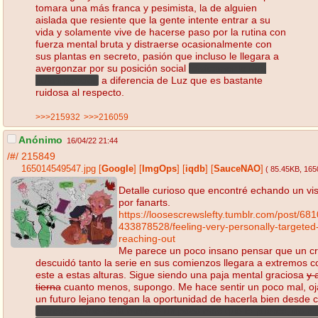
tomara una más franca y pesimista, la de alguien
aislada que resiente que la gente intente entrar a su
vida y solamente vive de hacerse paso por la rutina con
fuerza mental bruta y distraerse ocasionalmente con
sus plantas en secreto, pasión que incluso le llegara a
avergonzar por su posición social
básicamente una
auto inserción
a diferencia de Luz que es bastante
ruidosa al respecto.
>>>215932
>>>216059
Anónimo
16/04/22 21:44
/#/
215849
165014549547.jpg
[
Google
]
[
ImgOps
]
[
iqdb
]
[
SauceNAO
]
( 85.45KB
, 16
Detalle curioso que encontré echando un vi
por fanarts.
https://loosescrewslefty.tumblr.com/post/6
433878528/feeling-very-personally-targeted
reaching-out
Me parece un poco insano pensar que un c
descuidó tanto la serie en sus comienzos llegara a extremos 
este a estas alturas. Sigue siendo una paja mental graciosa
y 
tierna
cuanto menos, supongo. Me hace sentir un poco mal, oj
un futuro lejano tengan la oportunidad de hacerla bien desde 
honestamente se lo merece un poco más que la puerca, no má