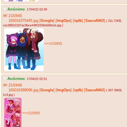
Anónimo
17/04/22 02:49
/#/
215945
165016375445.jpg
[
Google
]
[
ImgOps
]
[
iqdb
]
[
SauceNAO
]
( 311.72KB
,
cec98810187ac8bce44f53339e668e2e.jpg
)
>>>215955
Anónimo
17/04/22 02:51
/#/
215946
165016388096.jpg
[
Google
]
[
ImgOps
]
[
iqdb
]
[
SauceNAO
]
( 307.39KB
,
1c9.jpg
)
>>>215955