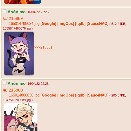
Anónimo
16/04/22 22:26
/#/
215859
165014798624.jpg
[
Google
]
[
ImgOps
]
[
iqdb
]
[
SauceNAO
]
( 512.44KB
,
1635847466076.jpg
)
>>>215861
Anónimo
16/04/22 22:26
/#/
215860
165014800830.jpg
[
Google
]
[
ImgOps
]
[
iqdb
]
[
SauceNAO
]
( 205.37KB
,
1647516209989.jpg
)