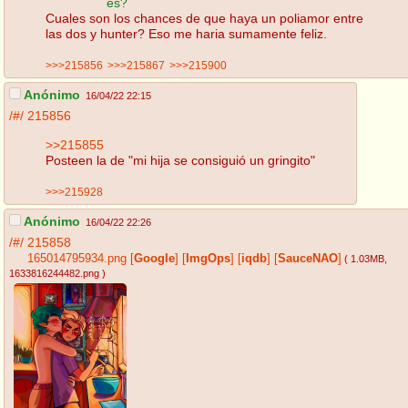
es?
Cuales son los chances de que haya un poliamor entre
las dos y hunter? Eso me haria sumamente feliz.
>>>215856
>>>215867
>>>215900
Anónimo
16/04/22 22:15
/#/
215856
>>215855
Posteen la de "mi hija se consiguió un gringito"
>>>215928
Anónimo
16/04/22 22:26
/#/
215858
165014795934.png
[
Google
]
[
ImgOps
]
[
iqdb
]
[
SauceNAO
]
( 1.03MB
,
1633816244482.png
)