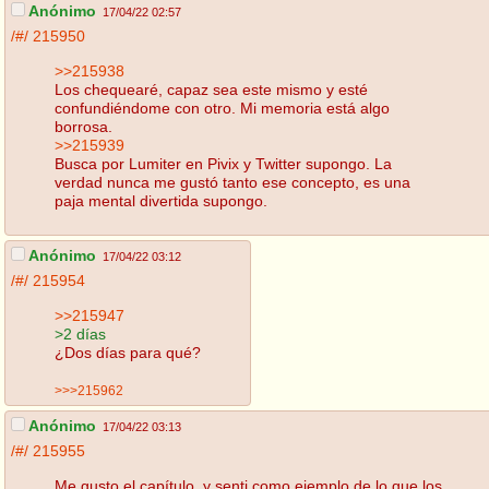
Anónimo
17/04/22 02:57
/#/
215950
>>215938
Los chequearé, capaz sea este mismo y esté
confundiéndome con otro. Mi memoria está algo
borrosa.
>>215939
Busca por Lumiter en Pivix y Twitter supongo. La
verdad nunca me gustó tanto ese concepto, es una
paja mental divertida supongo.
Anónimo
17/04/22 03:12
/#/
215954
>>215947
>2 días
¿Dos días para qué?
>>>215962
Anónimo
17/04/22 03:13
/#/
215955
Me gusto el capítulo, y senti como ejemplo de lo que los