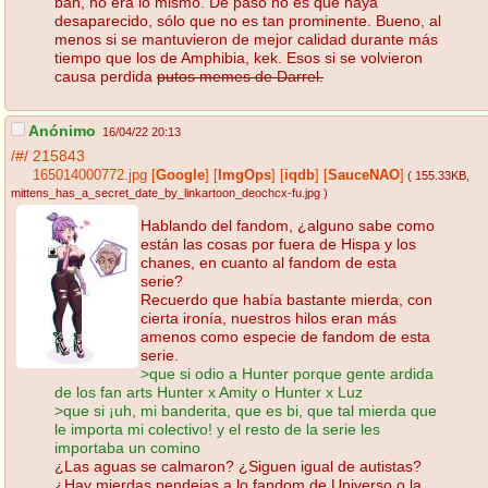
bah, no era lo mismo. De paso no es que haya
desaparecido, sólo que no es tan prominente. Bueno, al
menos si se mantuvieron de mejor calidad durante más
tiempo que los de Amphibia, kek. Esos si se volvieron
causa perdida
putos memes de Darrel.
Anónimo
16/04/22 20:13
/#/
215843
165014000772.jpg
[
Google
]
[
ImgOps
]
[
iqdb
]
[
SauceNAO
]
( 155.33KB
,
mittens_has_a_secret_date_by_linkartoon_deochcx-fu.jpg
)
Hablando del fandom, ¿alguno sabe como
están las cosas por fuera de Hispa y los
chanes, en cuanto al fandom de esta
serie?
Recuerdo que había bastante mierda, con
cierta ironía, nuestros hilos eran más
amenos como especie de fandom de esta
serie.
>que si odio a Hunter porque gente ardida
de los fan arts Hunter x Amity o Hunter x Luz
>que si ¡uh, mi banderita, que es bi, que tal mierda que
le importa mi colectivo! y el resto de la serie les
importaba un comino
¿Las aguas se calmaron? ¿Siguen igual de autistas?
¿Hay mierdas pendejas a lo fandom de Universo o la