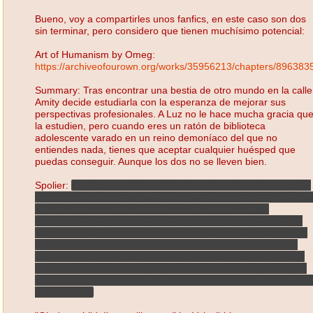
Bueno, voy a compartirles unos fanfics, en este caso son dos
sin terminar, pero considero que tienen muchísimo potencial:
Art of Humanism by Omeg:
https://archiveofourown.org/works/35956213/chapters/896383
Summary: Tras encontrar una bestia de otro mundo en la calle
Amity decide estudiarla con la esperanza de mejorar sus
perspectivas profesionales. A Luz no le hace mucha gracia qu
la estudien, pero cuando eres un ratón de biblioteca
adolescente varado en un reino demoníaco del que no
entiendes nada, tienes que aceptar cualquier huésped que
puedas conseguir. Aunque los dos no se lleven bien.
Spolier:
Captura muy bien a la Amity de la primera temporada.
En este fic es ella quien se queda con Luz, y la mantiene debi
a que tiene que realizar una investigación sobre algo
sorprendente. Para esto, hace una serie de entevistas a Luz
con ayuda del juramento de la verdad sobre la humanidad. El
autor no sabe cuando exactamente culminará esta historia.
Como ven, es un fic que trata de centrarse en las diferencias
entre el mundo humano y el demoniaco mediante charlas, en
las cuales podremos notar la reacción de los personajes ante l
desconocido.