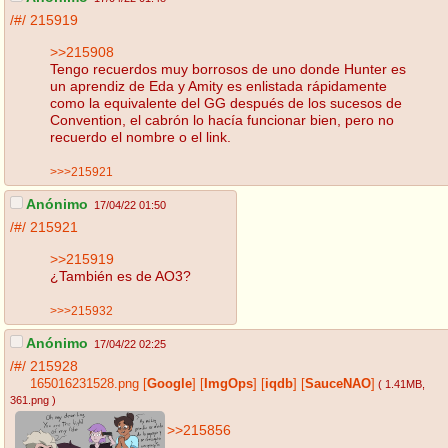
/#/
215919
>>215908
Tengo recuerdos muy borrosos de uno donde Hunter es
un aprendiz de Eda y Amity es enlistada rápidamente
como la equivalente del GG después de los sucesos de
Convention, el cabrón lo hacía funcionar bien, pero no
recuerdo el nombre o el link.
>>>215921
Anónimo
17/04/22 01:50
/#/
215921
>>215919
¿También es de AO3?
>>>215932
Anónimo
17/04/22 02:25
/#/
215928
165016231528.png
[
Google
]
[
ImgOps
]
[
iqdb
]
[
SauceNAO
]
( 1.41MB
,
361.png
)
>>215856