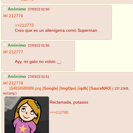
Anónimo
27/03/22 01:50
/#/
212776
>>212773
Creo que es un alienígena como Superman.
Anónimo
27/03/22 01:50
/#/
212777
Ayy, mi gato no volvio ;_;
Anónimo
27/03/22 01:51
/#/
212778
164834588989.png
[
Google
]
[
ImgOps
]
[
iqdb
]
[
SauceNAO
]
( 137.22KB
,
recl.png
)
Reclamada, putasos
>>>212780