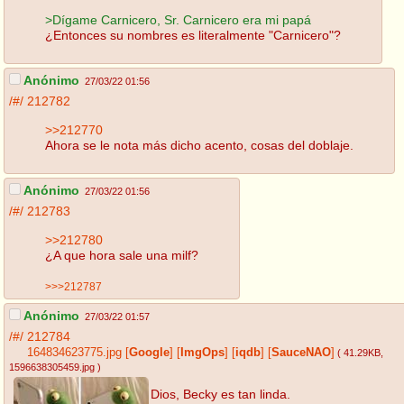
>Dígame Carnicero, Sr. Carnicero era mi papá
¿Entonces su nombres es literalmente "Carnicero"?
Anónimo
27/03/22 01:56
/#/
212782
>>212770
Ahora se le nota más dicho acento, cosas del doblaje.
Anónimo
27/03/22 01:56
/#/
212783
>>212780
¿A que hora sale una milf?
>>>212787
Anónimo
27/03/22 01:57
/#/
212784
164834623775.jpg
[
Google
]
[
ImgOps
]
[
iqdb
]
[
SauceNAO
]
( 41.29KB
,
1596638305459.jpg
)
Dios, Becky es tan linda.