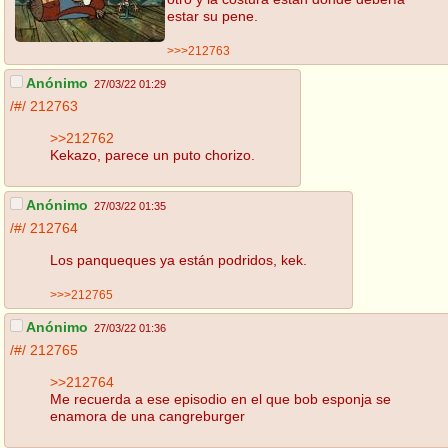
estar su pene.
>>>212763
Anónimo
27/03/22 01:29
/#/
212763
>>212762
Kekazo, parece un puto chorizo.
Anónimo
27/03/22 01:35
/#/
212764
Los panqueques ya están podridos, kek.
>>>212765
Anónimo
27/03/22 01:36
/#/
212765
>>212764
Me recuerda a ese episodio en el que bob esponja se
enamora de una cangreburger