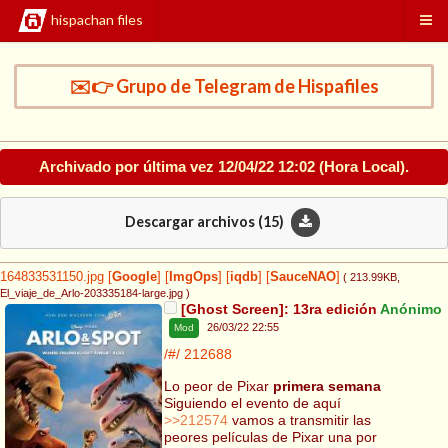
hispachan files
✉️👉 Grupo de Telegram de Hispafiles
Archivado por última vez
12/04/22 12:02
(Hora Local).
Descargar archivos (
15
)
164833531150.jpg
[
Google
]
[
ImgOps
]
[
iqdb
]
[
SauceNAO
]
( 213.99KB
,
El_viaje_de_Arlo-203335184-large.jpg
)
[Ghost Screen]: 13ra edición
Anónimo
26/03/22 22:55
Mod
/#/
212688
Lo peor de Pixar
primera semana
Siguiendo el evento de aquí
>>212574
vamos a transmitir las
peores películas de Pixar una por