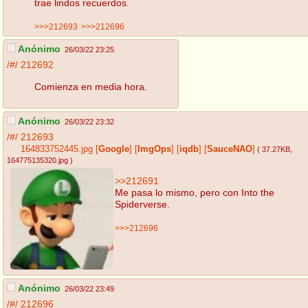
trae lindos recuerdos.
>>>212693
>>>212696
Anónimo
26/03/22 23:25
/#/
212692
Comienza en media hora.
Anónimo
26/03/22 23:32
/#/
212693
164833752445.jpg
[
Google
]
[
ImgOps
]
[
iqdb
]
[
SauceNAO
]
( 37.27KB
,
164775135320.jpg
)
>>212691
Me pasa lo mismo, pero con Into the
Spiderverse.
>>>212696
Anónimo
26/03/22 23:49
/#/
212696