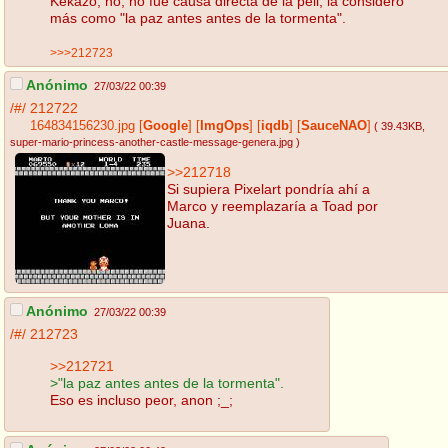
Kekazo, no, no fue causa directa de la peli, la considero
más como "la paz antes antes de la tormenta".
>>>212723
Anónimo
27/03/22 00:39
/#/
212722
164834156230.jpg
[
Google
]
[
ImgOps
]
[
iqdb
]
[
SauceNAO
]
( 39.43KB
,
super-mario-princess-another-castle-message-genera.jpg
)
>>212718
Si supiera Pixelart pondría ahí a
Marco y reemplazaría a Toad por
Juana.
Anónimo
27/03/22 00:39
/#/
212723
>>212721
>"la paz antes antes de la tormenta".
Eso es incluso peor, anon ;_;