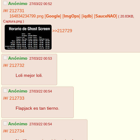
Anónimo
27/03/22 00:52
/#/
212731
164834234799.png
[
Google
]
[
ImgOps
]
[
iqdb
]
[
SauceNAO
]
( 20.83KB
,
Captura.png
)
>>212729
Anónimo
27/03/22 00:53
/#/
212732
Loli mejor loli.
Anónimo
27/03/22 00:54
/#/
212733
Flapjack es tan tierno.
Anónimo
27/03/22 00:54
/#/
212734