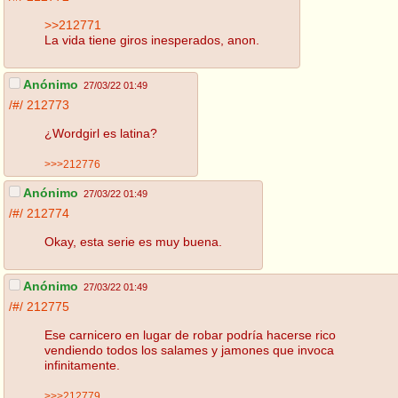
>>212771
La vida tiene giros inesperados, anon.
Anónimo
27/03/22 01:49
/#/
212773
¿Wordgirl es latina?
>>>212776
Anónimo
27/03/22 01:49
/#/
212774
Okay, esta serie es muy buena.
Anónimo
27/03/22 01:49
/#/
212775
Ese carnicero en lugar de robar podría hacerse rico
vendiendo todos los salames y jamones que invoca
infinitamente.
>>>212779