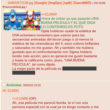
164833572139.jpg
[
Google
]
[
ImgOps
]
[
iqdb
]
[
SauceNAO
]
( 192.81KB
,
ffmaxresdefault.jpg
)
>>212689
>hora de volver ya que pasarán UNA
BUENA PELÍCULA Y EL QUE DIGA
LO CONTRARIO ES PUTO
Ojalá hubieran usado la estética de
OVA ochentero-noventero que usaron para las
secuencias animadas del tercer juego o al menos la
estética de las cinemáticas del 4; esos colores brillantes
y saturados no me gustan. Ah y también me hubiera
gustado que el confrontamiento con Sigma hubiera
tenido más acción; pero en general me gustó bastante
y hasta la calificaría como, pues, "UNA BUENA
PELÍCULA", tal como dijiste.
La mejor parte de la película es
X solo puede disparar
hacia adelante
Anónimo
26/03/22 23:20
/#/
212691
>>212688
(OP)
Ah, esa película me pareció bonita, la ví con una
persona especial con la cual ya no tengo contacto y me