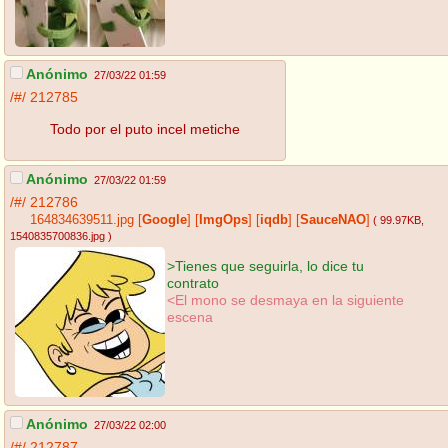
Anónimo
27/03/22 01:59
/#/
212785
Todo por el puto incel metiche
Anónimo
27/03/22 01:59
/#/
212786
164834639511.jpg
[
Google
]
[
ImgOps
]
[
iqdb
]
[
SauceNAO
]
( 99.97KB
,
1540835700836.jpg
)
>Tienes que seguirla, lo dice tu
contrato
<El mono se desmaya en la siguiente
escena
Anónimo
27/03/22 02:00
/#/
212787