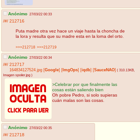
Anónimo
27/03/22 00:33
/#/
212716
Puta madre otra vez hace un viaje hasta la choncha de
la lora y resulta que su madre esta en la loma del orto.
>>>212718
>>>212719
Anónimo
27/03/22 00:34
/#/
212717
164834127524.jpg
[
Google
]
[
ImgOps
]
[
iqdb
]
[
SauceNAO
]
( 310.13KB
,
Imagen spoiler.jpg
)
>Celebrar por que finalmente las
cosas están saliendo bien
Oh pobre Pedro, si solo supieras
cuán malas son las cosas.
Anónimo
27/03/22 00:35
/#/
212718