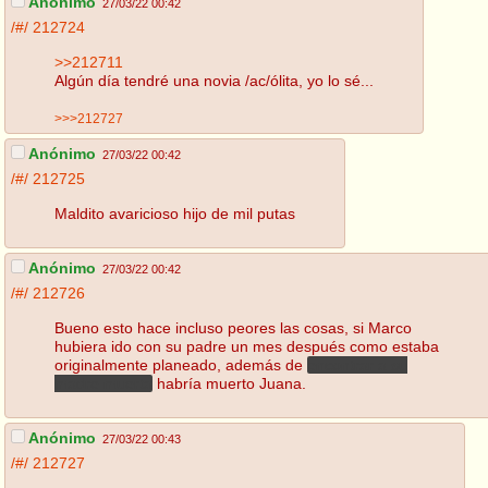
Anónimo
27/03/22 00:42
/#/
212724
>>212711
Algún día tendré una novia /ac/ólita, yo lo sé...
>>>212727
Anónimo
27/03/22 00:42
/#/
212725
Maldito avaricioso hijo de mil putas
Anónimo
27/03/22 00:42
/#/
212726
Bueno esto hace incluso peores las cosas, si Marco
hubiera ido con su padre un mes después como estaba
originalmente planeado, además de
encontrar a su
madre muerta
habría muerto Juana.
Anónimo
27/03/22 00:43
/#/
212727