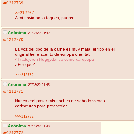
/#/
212769
>>212767
A mi novia no la toques, puerco.
Anónimo
27/03/22 01:42
/#/
212770
La voz del tipo de la carne es muy mala, el tipo en el
original tiene acento de europa oriental.
<Tradujeron Huggydance como carepapa
¿Por qué?
>>>212782
Anónimo
27/03/22 01:45
/#/
212771
Nunca crei pasar mis noches de sabado viendo
caricaturas para preescolar
>>>212772
Anónimo
27/03/22 01:46
/#/
212772