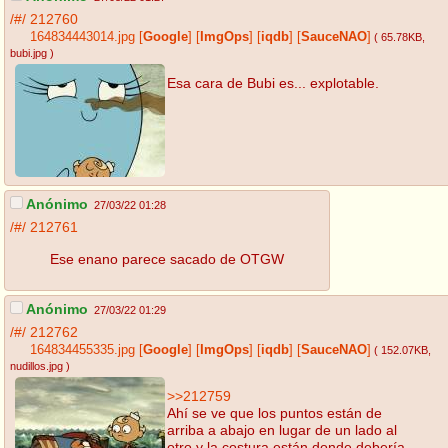
/#/
212760
164834443014.jpg
[
Google
]
[
ImgOps
]
[
iqdb
]
[
SauceNAO
]
( 65.78KB
,
bubi.jpg
)
Esa cara de Bubi es... explotable.
Anónimo
27/03/22 01:28
/#/
212761
Ese enano parece sacado de OTGW
Anónimo
27/03/22 01:29
/#/
212762
164834455335.jpg
[
Google
]
[
ImgOps
]
[
iqdb
]
[
SauceNAO
]
( 152.07KB
,
nudillos.jpg
)
>>212759
Ahí se ve que los puntos están de
arriba a abajo en lugar de un lado al
otro y la costura están donde debería