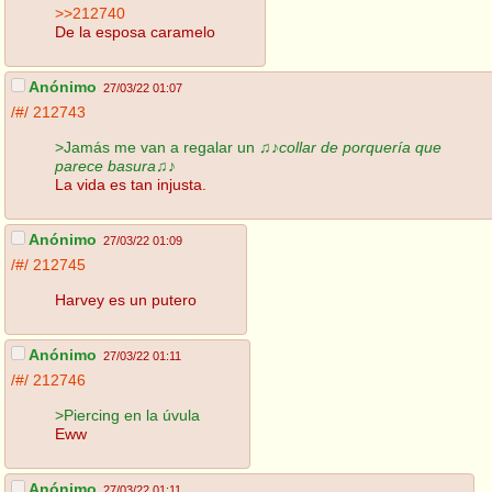
>>212740
De la esposa caramelo
Anónimo
27/03/22 01:07
/#/
212743
>Jamás me van a regalar un
♫♪collar de porquería que
parece basura♫♪
La vida es tan injusta.
Anónimo
27/03/22 01:09
/#/
212745
Harvey es un putero
Anónimo
27/03/22 01:11
/#/
212746
>Piercing en la úvula
Eww
Anónimo
27/03/22 01:11