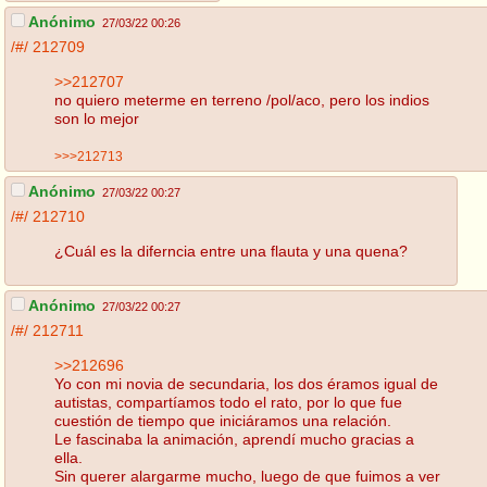
Anónimo
27/03/22 00:26
/#/
212709
>>212707
no quiero meterme en terreno /pol/aco, pero los indios
son lo mejor
>>>212713
Anónimo
27/03/22 00:27
/#/
212710
¿Cuál es la diferncia entre una flauta y una quena?
Anónimo
27/03/22 00:27
/#/
212711
>>212696
Yo con mi novia de secundaria, los dos éramos igual de
autistas, compartíamos todo el rato, por lo que fue
cuestión de tiempo que iniciáramos una relación.
Le fascinaba la animación, aprendí mucho gracias a
ella.
Sin querer alargarme mucho, luego de que fuimos a ver