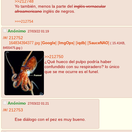
>>212748
Yo también, menos la parte del
inglés vernacular
afroamericano
inglés de negros.
>>>212754
Anónimo
27/03/22 01:19
/#/
212752
164834394377.jpg
[
Google
]
[
ImgOps
]
[
iqdb
]
[
SauceNAO
]
( 15.41KB
,
8455475.jpg
)
>>212750
¿Qué hueco del pulpo podría haber
confundido con su respiradero? lo único
que se me ocurre es el funel.
Anónimo
27/03/22 01:21
/#/
212753
Ese diálogo con el pez es muy bueno.