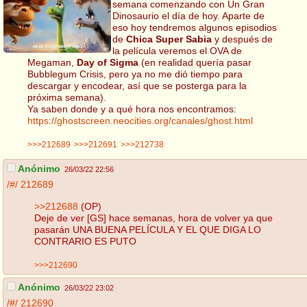
semana comenzando con Un Gran
Dinosaurio el día de hoy. Aparte de
eso hoy tendremos algunos episodios
de
Chica Super Sabia
y después de
la película veremos el OVA de
Megaman,
Day of Sigma
(en realidad quería pasar
Bubblegum Crisis, pero ya no me dió tiempo para
descargar y encodear, así que se posterga para la
próxima semana).
Ya saben donde y a qué hora nos encontramos:
https://ghostscreen.neocities.org/canales/ghost.html
>>>212689
>>>212691
>>>212738
Anónimo
26/03/22 22:56
/#/
212689
>>212688
(OP)
Deje de ver [GS] hace semanas, hora de volver ya que
pasarán UNA BUENA PELÍCULA Y EL QUE DIGA LO
CONTRARIO ES PUTO
>>>212690
Anónimo
26/03/22 23:02
/#/
212690