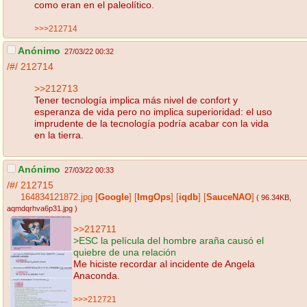
como eran en el paleolítico.
>>>212714
Anónimo
27/03/22 00:32
/#/
212714
>>212713
Tener tecnología implica más nivel de confort y
esperanza de vida pero no implica superioridad: el uso
imprudente de la tecnología podría acabar con la vida
en la tierra.
Anónimo
27/03/22 00:33
/#/
212715
164834121872.jpg
[
Google
]
[
ImgOps
]
[
iqdb
]
[
SauceNAO
]
( 96.34KB
,
aqmdqrhva6p31.jpg
)
>>212711
>ESC la película del hombre araña causó el
quiebre de una relación
Me hiciste recordar al incidente de Angela
Anaconda.
>>>212721