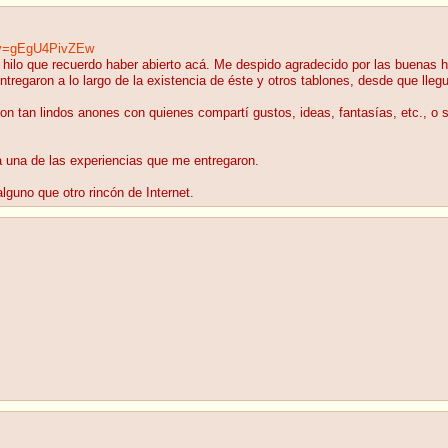
?v=gEgU4PivZEw
 hilo que recuerdo haber abierto acá. Me despido agradecido por las buenas his
 entregaron a lo largo de la existencia de éste y otros tablones, desde que llegu
n tan lindos anones con quienes compartí gustos, ideas, fantasías, etc., o 
 una de las experiencias que me entregaron.
lguno que otro rincón de Internet.