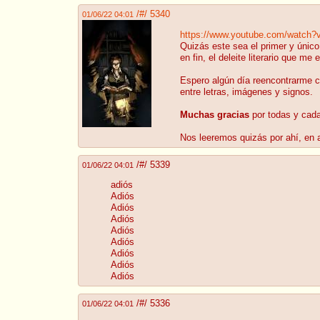
/#/ 5340
01/06/22 04:01
https://www.youtube.com/watch
Quizás este sea el primer y único
en fin, el deleite literario que me
Espero algún día reencontrarme co
entre letras, imágenes y signos.
Muchas gracias
por todas y cada
Nos leeremos quizás por ahí, en a
/#/ 5339
01/06/22 04:01
adiós
Adiós
Adiós
Adiós
Adiós
Adiós
Adiós
Adiós
Adiós
/#/ 5336
01/06/22 04:01