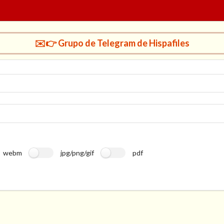
✉️👉 Grupo de Telegram de Hispafiles
webm
jpg/png/gif
pdf